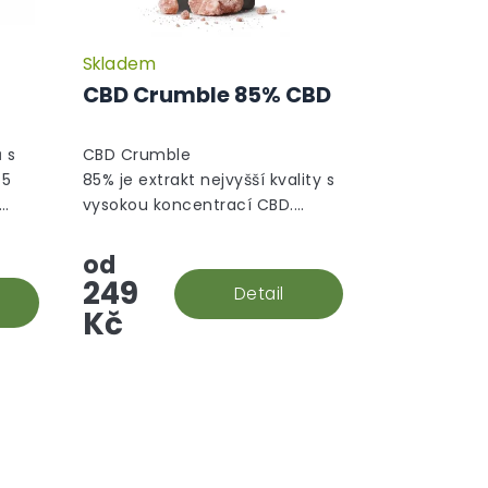
Skladem
CBD Crumble 85% CBD
 s
CBD Crumble
 5
85% je extrakt nejvyšší kvality s
vysokou koncentrací CBD.
 s
Jedná se o druh koncentrátu,
který se podobá většímu
od
krystalu/vosku a není tak
249
Detail
tvrdý,...
Kč