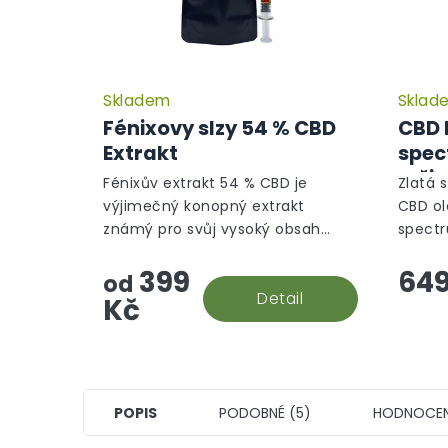
Skladem
Sklad
Fénixovy slzy 54 % CBD
CBD 
Extrakt
spec
reži
Fénixův extrakt 54 % CBD je
Zlatá s
výjimečný konopný extrakt
CBD ol
známý pro svůj vysoký obsah
spectr
kanabinoidů, především CBD,
Nejuni
399
649
které nabízí významné
stravy
od
terapeutické účinky. Tento
Detail
pomůže
Kč
přírodní...
POPIS
PODOBNÉ (5)
HODNOCEN