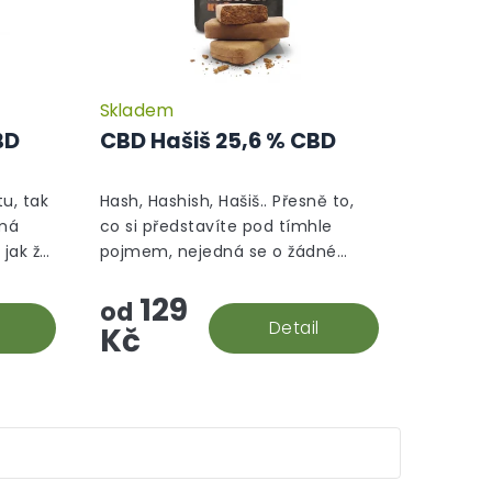
Skladem
Průměrné
Průměrné
hodnocení
hodnocení
BD
CBD Hašiš 25,6 % CBD
produktu
produktu
je
je
5,0
5,0
tu, tak
Hash, Hashish, Hašiš.. Přesně to,
z
z
 má
co si představíte pod tímhle
5
5
 jak že
pojmem, nejedná se o žádné
hvězdiček.
hvězdiček.
se
aromatizované "srandy", tohle je
129
ktu,
prostě hašiš v jeho CBD podobě.
od
Detail
Kč