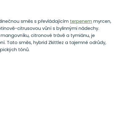
jedinečnou směs s převládajícím
terpenem
myrcen,
větinově-citrusovou vůní s bylinnými nádechy.
v mangovníku, citronové trávě a tymiánu, je
ní. Tato směs, hybrid Zkittlez a tajemné odrůdy,
opických tónů.