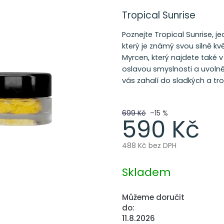
Tropical Sunrise
Poznejte Tropical Sunrise, 
který je známý svou silně k
Myrcen, který najdete také 
oslavou smyslnosti a uvolně
vás zahalí do sladkých a tr
699 Kč
–15 %
590 Kč
488 Kč bez DPH
Měrná
cena:
Skladem
Můžeme doručit
do:
11.8.2026