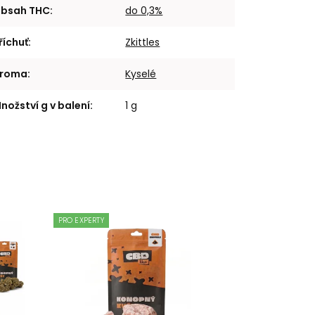
bsah THC
:
do 0,3%
říchuť
:
Zkittles
roma
:
Kyselé
nožství g v balení
:
1 g
PRO EXPERTY