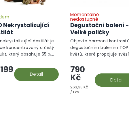
Momentálně
adem
nedostupné
 Nekrystalizující
Degustační balení -
tilát
Velké paličky
ekrystalizující destilát je
Objevte harmonii kontrastů
ce koncentrovaný a čistý
degustačním balením TOP
ukt, který obsahuje 55 %
květů, které propojuje svěží
 5 % CBC, 4 % CBT a 2 %
energii odrůd z rodiny Haze
199
790
 Díky odstranění všech
hlubokou, sametovou
tot je ideální pro výrobu...
Detail
intenzitou...
č
Kč
Detail
Měrná
263,33 Kč
cena:
/ 1 ks