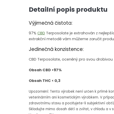
Detailní popis produktu
Výjimečná čistota:
97%
CBD
Terposolate je extrahován z nejlepšíc
extrakční metodě vám můžeme zaručit produkt 
Jedinečná konzistence:
CBD Terposolate, oceněný pro svou drobivou t
Obsah CBD <97%
Obsah THC < 0,3
Upozornění: Tento výrobek není určen k přímé kon
veterinárním ani kosmetickým výrobkem. V přípa
zdravotnímu stavu a pociťujete-li subjektivní obt
Skladujte mimo dosah dětí a zvířat, v chladu a v