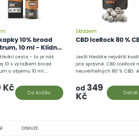
em
Skladem
kapky 10% broad
CBD IceRock 80 % C
trum, 10 ml - Klidný
m
třední cesta - to je náš
Jestli hledáte největší kvali
ej 10 s výtažkem broad
jste správně. CBD IceRock
um o objemu 10 ml.
neuvěřitelných 80 % CBD. A
verzálnější CBD doplněk
takový rock vzniká? Palice 
 Kč
349
, který vám efektivně
ponoří do konopného extra
od
. Snadná aplikace a...
Do košíku
který se následně...
Detail
Kč
Í
DISKUZE