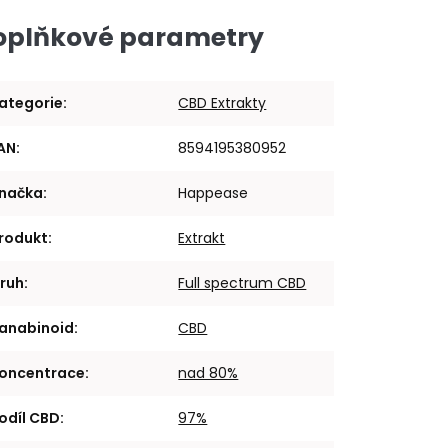
oplňkové parametry
ategorie
:
CBD Extrakty
AN
:
8594195380952
načka
:
Happease
rodukt
:
Extrakt
ruh
:
Full spectrum CBD
anabinoid
:
CBD
oncentrace
:
nad 80%
odíl CBD
:
97%