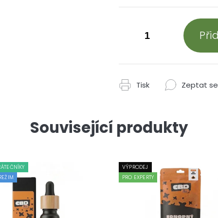
Při
Tisk
Zeptat se
Související produkty
ČÁTEČNÍKY
VÝPRODEJ
REŽIM
PRO EXPERTY