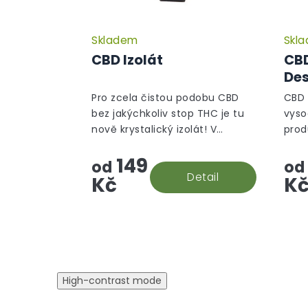
Skladem
Skl
CBD Izolát
CBD
Des
Pro zcela čistou podobu CBD
CBD n
bez jakýchkoliv stop THC je tu
vyso
nově krystalický izolát! V
prod
souladu s evropskými
CBD,
149
směrnicemi je jeho izolace
CBN.
od
od
prováděna s maximální péčí, a
Detail
nečis
Kč
K
vám se tak do...
High-contrast mode