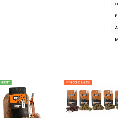
O
P
A
M
EXPERTY
VÝHODNÉ BALENÍ