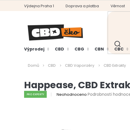
Přejít
Výdejna Praha 1
Doprava a platba
Věrnostní
na
obsah
HLEDAT
Výprodej
CBD
CBG
CBN
CBC
Domů
CBD
CBD Vaporizéry
CBD Extrakty
Happease, CBD Extrakt
Průměrné
Podrobnosti hodnoc
Neohodnoceno
PRO EXPERTY
hodnocení
produktu
je
0,0
z
5