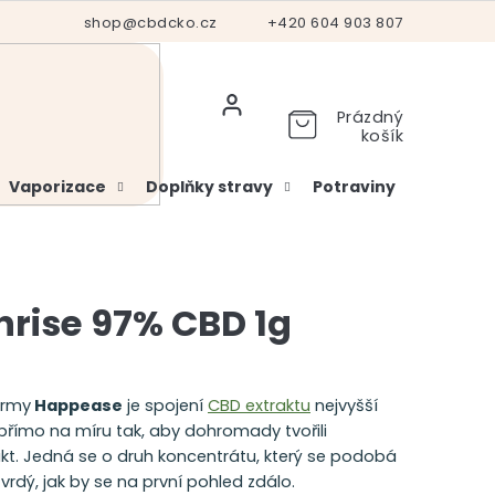
Hodnocení obchodu
shop@cbdcko.cz
Vrácení a reklamace
+420 604 903 807
Ověření věku
Prázdný
košík
Vaporizace
Doplňky stravy
Potraviny
Kosme
nrise 97% CBD 1g
irmy
Happease
je spojení
CBD extraktu
nejvyšší
římo na míru tak, aby dohromady tvořili
t. Jedná se o druh koncentrátu, který se podobá
tvrdý, jak by se na první pohled zdálo.