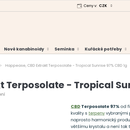
Ceny v:
CZK
 program
Garance vrácení peněz
Analýzy a certifikáty
Nové kanabinoidy
Semínka
Kuřácké potřeby
Happease, CBD Extrakt Terposolate - Tropical Sunrise 97% CBD 1g
 Terposolate - Tropical Su
ení
CBD
Terposolate 97%
od f
kvality s
terpeny
vybranými p
naprosto harmonický produk
většímu krystalu a není tak 