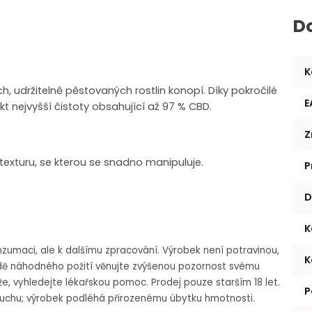
D
K
h, udržitelně pěstovaných rostlin konopí. Díky pokročilé
E
nejvyšší čistoty obsahující až 97 % CBD.
Z
exturu, se kterou se snadno manipuluje.
P
D
K
zumaci, ale k dalšímu zpracování. Výrobek není potravinou,
K
dě náhodného požití věnujte zvýšenou pozornost svému
íže, vyhledejte lékařskou pomoc.
Prodej pouze starším 18 let.
P
 suchu; výrobek podléhá přirozenému úbytku hmotnosti.