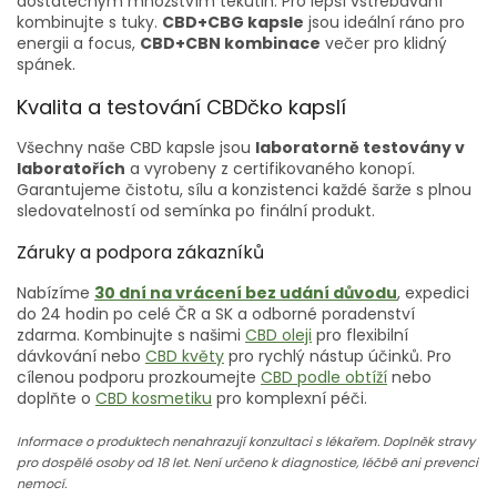
dostatečným množstvím tekutin. Pro lepší vstřebávání
kombinujte s tuky.
CBD+CBG kapsle
jsou ideální ráno pro
energii a focus,
CBD+CBN kombinace
večer pro klidný
spánek.
Kvalita a testování CBDčko kapslí
Všechny naše CBD kapsle jsou
laboratorně testovány v
laboratořích
a vyrobeny z certifikovaného konopí.
Garantujeme čistotu, sílu a konzistenci každé šarže s plnou
sledovatelností od semínka po finální produkt.
Záruky a podpora zákazníků
Nabízíme
30 dní na vrácení bez udání důvodu
, expedici
do 24 hodin po celé ČR a SK a odborné poradenství
zdarma. Kombinujte s našimi
CBD oleji
pro flexibilní
dávkování nebo
CBD květy
pro rychlý nástup účinků. Pro
cílenou podporu prozkoumejte
CBD podle obtíží
nebo
doplňte o
CBD kosmetiku
pro komplexní péči.
Informace o produktech nenahrazují konzultaci s lékařem. Doplněk stravy
pro dospělé osoby od 18 let. Není určeno k diagnostice, léčbě ani prevenci
nemocí.