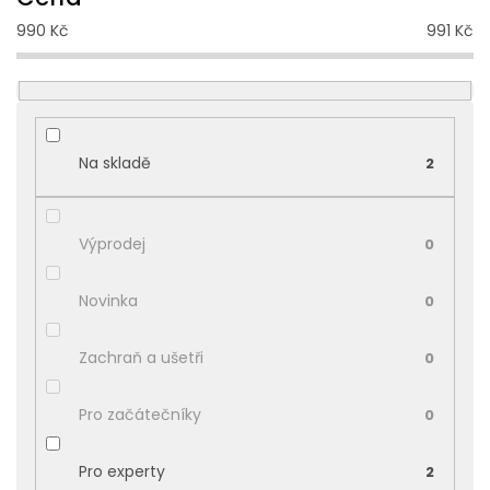
í
990
Kč
991
Kč
p
r
o
d
u
k
Na skladě
2
t
ů
Výprodej
0
Novinka
0
Zachraň a ušetři
0
Pro začátečníky
0
Pro experty
2