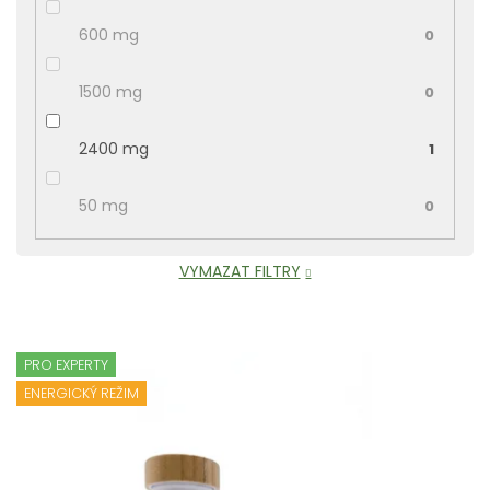
600 mg
0
1500 mg
0
2400 mg
1
50 mg
0
VYMAZAT FILTRY
V
ý
PRO EXPERTY
p
ENERGICKÝ REŽIM
i
s
p