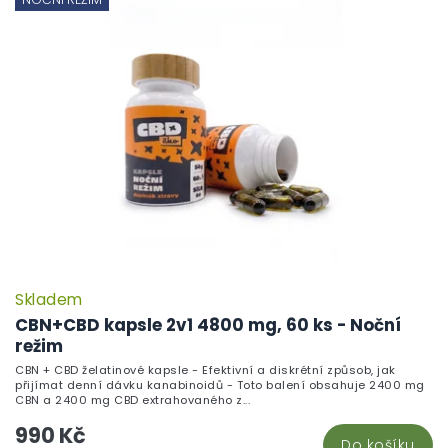
Skladem
P
h
CBN+CBD kapsle 2v1 4800 mg, 60 ks - Noční
pr
režim
je
CBN + CBD želatinové kapsle - Efektivní a diskrétní způsob, jak
5,
přijímat denní dávku kanabinoidů - Toto balení obsahuje 2400 mg
z
CBN a 2400 mg CBD extrahovaného z...
5
990 Kč
hv
Do košíku