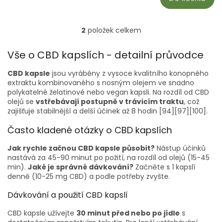
2
položek celkem
O
v
l
Vše o CBD kapslích - detailní průvodce
á
d
CBD kapsle
jsou vyráběny z vysoce kvalitního konopného
a
extraktu kombinovaného s nosným olejem ve snadno
c
polykatelné želatinové nebo vegan kapsli. Na rozdíl od CBD
í
olejů se
vstřebávají postupně v trávicím traktu
, což
p
zajišťuje stabilnější a delší účinek až 8 hodin [94][97][100].
r
v
Často kladené otázky o CBD kapslích
k
y
Jak rychle začnou CBD kapsle působit?
Nástup účinků
v
nastává za 45-90 minut po požití, na rozdíl od olejů (15-45
ý
min).
Jaké je správné dávkování?
Začněte s 1 kapslí
p
denně (10-25 mg CBD) a podle potřeby zvyšte.
i
s
Dávkování a použití CBD kapslí
u
CBD kapsle užívejte
30 minut před nebo po jídle
s