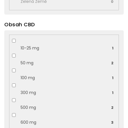
Zelená Země
0
Obsah CBD
10-25 mg
1
50 mg
2
100 mg
1
300 mg
1
500 mg
2
600 mg
3