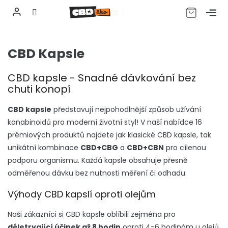
CZK
Přejít
na
CBD Kapsle
obsah
CBD kapsle - Snadné dávkování bez
chuti konopí
CBD kapsle
představují nejpohodlnější způsob užívání
kanabinoidů pro moderní životní styl! V naší nabídce 16
prémiových produktů najdete jak klasické CBD kapsle, tak
unikátní kombinace
CBD+CBG
a
CBD+CBN
pro cílenou
podporu organismu. Každá kapsle obsahuje přesně
odměřenou dávku bez nutnosti měření či odhadu.
Výhody CBD kapslí oproti olejům
Naši zákazníci si CBD kapsle oblíbili zejména pro
déletrvající účinek až 8 hodin
oproti 4-6 hodinám u olejů.