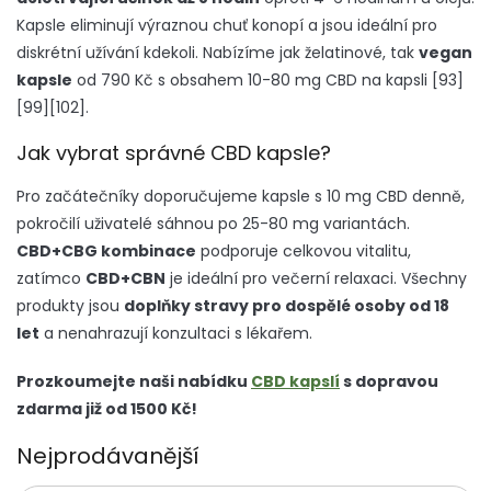
Kapsle eliminují výraznou chuť konopí a jsou ideální pro
diskrétní užívání kdekoli. Nabízíme jak želatinové, tak
vegan
kapsle
od 790 Kč s obsahem 10-80 mg CBD na kapsli [93]
[99][102].
Jak vybrat správné CBD kapsle?
Pro začátečníky doporučujeme kapsle s 10 mg CBD denně,
pokročilí uživatelé sáhnou po 25-80 mg variantách.
CBD+CBG kombinace
podporuje celkovou vitalitu,
zatímco
CBD+CBN
je ideální pro večerní relaxaci. Všechny
produkty jsou
doplňky stravy pro dospělé osoby od 18
let
a nenahrazují konzultaci s lékařem.
Prozkoumejte naši nabídku
CBD kapslí
s dopravou
zdarma již od 1500 Kč!
Nejprodávanější