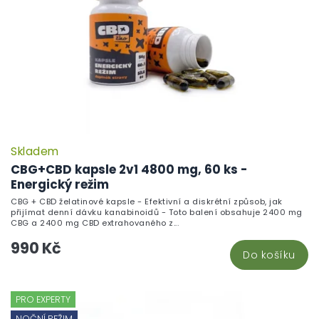
r
o
d
u
k
t
ů
Skladem
P
h
CBG+CBD kapsle 2v1 4800 mg, 60 ks -
pr
Energický režim
je
CBG + CBD želatinové kapsle - Efektivní a diskrétní způsob, jak
5,
přijímat denní dávku kanabinoidů - Toto balení obsahuje 2400 mg
z
CBG a 2400 mg CBD extrahovaného z...
5
990 Kč
hv
Do košíku
PRO EXPERTY
NOČNÍ REŽIM