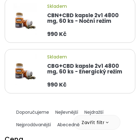
Skladem
CBN+CBD kapsle 2v1 4800
mg, 60 ks - Noční režim
990 Kč
Skladem
CBG+CBD kapsle 2v1 4800
mg, 60 ks - Energický režim
990 Kč
Ř
Doporučujeme
Nejlevnější
Nejdražší
a
z
Zavřít filtr
Nejprodávanější
Abecedně
e
n
Cena