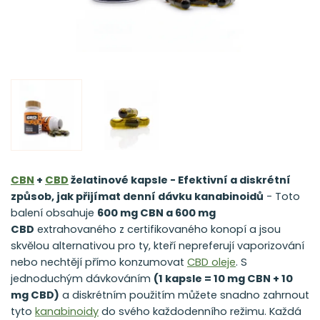
CBN
+
CBD
želatinové kapsle - Efektivní a diskrétní
způsob, jak přijímat denní dávku kanabinoidů
- Toto
balení obsahuje
600 mg CBN a 600 mg
CBD
extrahovaného z certifikovaného konopí a jsou
skvělou alternativou pro ty, kteří nepreferují vaporizování
nebo nechtějí přímo konzumovat
CBD oleje
. S
jednoduchým dávkováním
(1 kapsle = 10 mg CBN + 10
mg CBD)
a diskrétním použitím můžete snadno zahrnout
tyto
kanabinoidy
do svého každodenního režimu. Každá