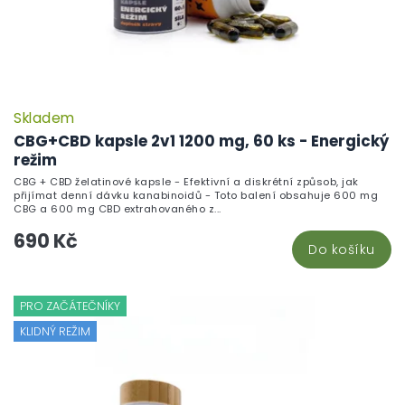
Skladem
CBG+CBD kapsle 2v1 1200 mg, 60 ks - Energický
režim
CBG + CBD želatinové kapsle - Efektivní a diskrétní způsob, jak
přijímat denní dávku kanabinoidů - Toto balení obsahuje 600 mg
CBG a 600 mg CBD extrahovaného z...
690 Kč
Do košíku
PRO ZAČÁTEČNÍKY
KLIDNÝ REŽIM