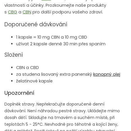
vlastnosti a účinky. Prozkoumejte naše produkty
s
CBG
a
CBN
pro další podporu vašeho zdraví.
Doporučené dávkování
1 kapsle = 10 mg CBN a 10 mg CBD
užívat 2 kapsle denně 30 min přes spaním
Složení
CBN a CBD
za studena lisovaný extra panenský
konopný olej
želatinové kapsle
Upozornění
Doplněk stravy. Nepřekračujte doporučené denní
dávkování. Není náhradou pestré stravy. Ukládejte mimo
dosah dětí. Skladujte na tmavém a suchém místě, při
teplotách 5 - 25°C. Nevhodné pro těhotné a kojící ženy,
děti a mládež. Pociťujete-li po požití výrobku zdravotní