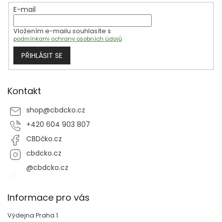
t
E-mail
í
Vložením e-mailu souhlasíte s
podmínkami ochrany osobních údajů
PŘIHLÁSIT SE
Kontakt
shop
@
cbdcko.cz
+420 604 903 807
CBDčko.cz
cbdcko.cz
@cbdcko.cz
Informace pro vás
Výdejna Praha 1