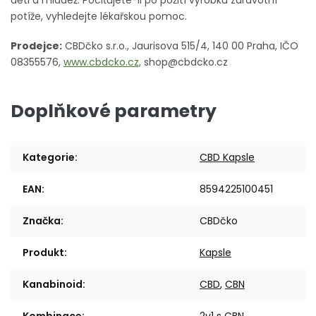
potíže, vyhledejte lékařskou pomoc.
Prodejce:
CBDčko s.r.o.,
Jaurisova 515/4, 140 00 Praha, IČO
08355576,
www.cbdcko.cz,
shop@cbdcko.cz
Doplňkové parametry
Kategorie
:
CBD Kapsle
EAN
:
8594225100451
Značka
:
CBDčko
Produkt
:
Kapsle
Kanabinoid
:
CBD
,
CBN
Kombinace
:
2v1 s CBN