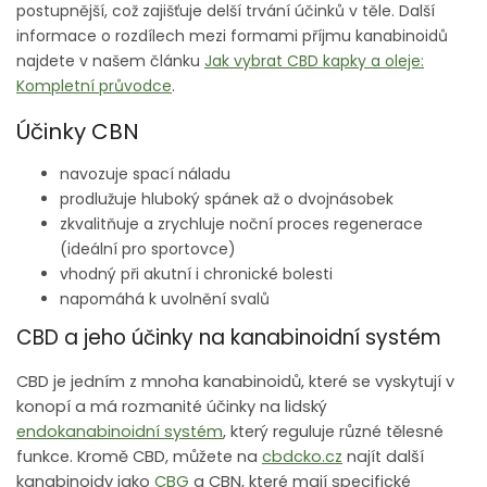
postupnější, což zajišťuje delší trvání účinků v těle. Další
informace o rozdílech mezi formami příjmu kanabinoidů
najdete v našem článku
Jak vybrat CBD kapky a oleje:
Kompletní průvodce
.
Účinky CBN
navozuje spací náladu
prodlužuje hluboký spánek až o dvojnásobek
zkvalitňuje a zrychluje noční proces regenerace
(ideální pro sportovce)
vhodný při akutní i chronické bolesti
napomáhá k uvolnění svalů
CBD a jeho účinky na kanabinoidní systém
CBD je jedním z mnoha kanabinoidů, které se vyskytují v
konopí a má rozmanité účinky na lidský
endokanabinoidní systém
, který reguluje různé tělesné
funkce. Kromě CBD, můžete na
cbdcko.cz
najít další
kanabinoidy jako
CBG
a CBN, které mají specifické