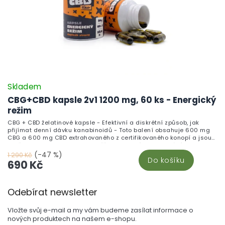
Skladem
CBG+CBD kapsle 2v1 1200 mg, 60 ks - Energický
režim
CBG + CBD želatinové kapsle - Efektivní a diskrétní způsob, jak
přijímat denní dávku kanabinoidů - Toto balení obsahuje 600 mg
CBG a 600 mg CBD extrahovaného z certifikovaného konopí a jsou
skvělou alternativou pro ty, kteří nepreferují vaporizování nebo
nechtějí přímo konzumovat CBD oleje. S jednoduchým dávkováním
(-47 %)
1 290 Kč
Do košíku
(1 kapsle = 10 mg CBG + 10 mg CBD) a diskrétním použitím můžete
690 Kč
snadno zahrnout tyto kanabinoidy do svého každodenního režimu.
Každá kapsle poskytuje přesnou dávku CBG i CBD, ideální pro
Z
systematické užívání.
Odebírat newsletter
á
p
Vložte svůj e-mail a my vám budeme zasílat informace o
a
nových produktech na našem e-shopu.