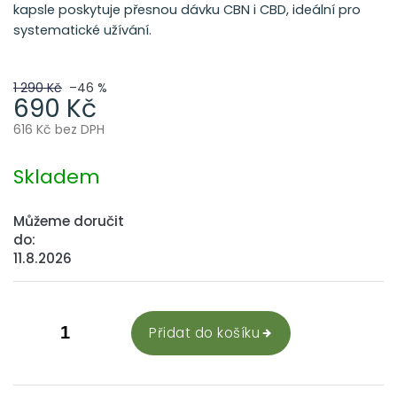
kapsle poskytuje přesnou dávku CBN i CBD, ideální pro
systematické užívání.
1 290 Kč
–46 %
690 Kč
616 Kč bez DPH
Měrná
cena:
Skladem
Můžeme doručit
do:
11.8.2026
Přidat do košíku