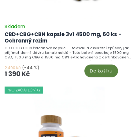
Skladem
CBD+CBG+CBN kapsle 3v1 4500 mg, 60 ks -
Ochranný režim
CBD+CBG+CBN želatinové kapsle - Efektivní a diskrétní způsob, jak
přijímat denní dávku kanabinoidů - Toto balení obsahuje 1500 mg
CBD, 1500 mg CBG a 1500 mg CBN extrahovaného z certifikovaného
konopí a jsou skvělou alternativou pro ty, kteří nepreferují
vaporizování nebo nechtějí přímo konzumovat CBD oleje. S
(-44 %)
2 490 Kč
Do košíku
jednoduchým dávkováním (1 kapsle = 25 mg CBD + 25 mg CBG + 25
1 390 Kč
mg CBN) a diskrétním použitím můžete snadno zahrnout tyto
kanabinoidy do svého každodenního režimu. Každá kapsle
poskytuje přesnou dávku CBG, CBD i CBN ideální pro systematické
užívání.
PRO ZAČÁTEČNÍKY