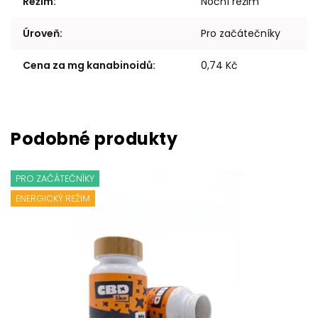
Režim
:
Noční režim
Úroveň
:
Pro začátečníky
Cena za mg kanabinoidů
:
0,74 Kč
PRO ZAČÁTEČNÍKY
ENERGICKÝ REŽIM