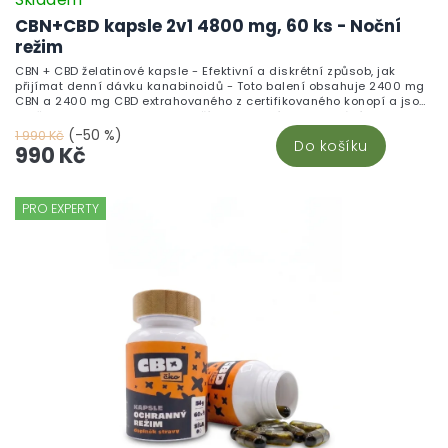
CBN+CBD kapsle 2v1 4800 mg, 60 ks - Noční
režim
CBN + CBD želatinové kapsle - Efektivní a diskrétní způsob, jak
přijímat denní dávku kanabinoidů - Toto balení obsahuje 2400 mg
CBN a 2400 mg CBD extrahovaného z certifikovaného konopí a jsou
skvělou alternativou pro ty, kteří nepreferují vaporizování nebo
nechtějí přímo konzumovat CBD oleje. S jednoduchým dávkováním
(-50 %)
1 990 Kč
Do košíku
(1 kapsle = 40 mg CBN + 40 mg CBD) a diskrétním použitím můžete
990 Kč
snadno zahrnout tyto kanabinoidy do svého každodenního režimu.
Každá kapsle poskytuje přesnou dávku CBN i CBD, ideální pro
systematické užívání.
PRO EXPERTY