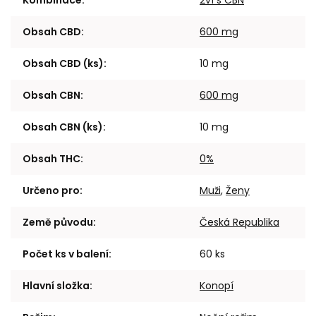
Obsah CBD
:
600 mg
Obsah CBD (ks)
:
10 mg
Obsah CBN
:
600 mg
Obsah CBN (ks)
:
10 mg
Obsah THC
:
0%
Určeno pro
:
Muži
,
Ženy
Země původu
:
Česká Republika
Počet ks v balení
:
60 ks
Hlavní složka
:
Konopí