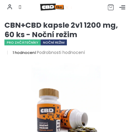
CZK
Přejít
CBN+CBD kapsle 2v1 1200 mg,
na
obsah
60 ks - Noční režim
PRO ZAČÁTEČNÍKY
NOČNÍ REŽIM
Průměrné
Podrobnosti hodnocení
1 hodnocení
hodnocení
produktu
je
5,0
z
5
hvězdiček.