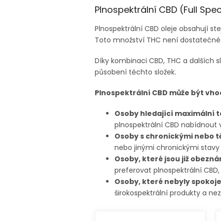
Plnospektrální CBD (Full Spe
Plnospektrální CBD oleje obsahují ste
Toto množství THC není dostatečné k
Díky kombinaci CBD, THC a dalších s
působení těchto složek.
Plnospektrální CBD může být vho
Osoby hledající maximální t
plnospektrální CBD nabídnout 
Osoby s chronickými nebo t
nebo jinými chronickými stavy m
Osoby, které jsou již obezn
preferovat plnospektrální CBD,
Osoby, které nebyly spokoje
širokospektrální produkty a ne