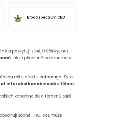
Broad spectrum CBD
ě a poskytují silnější účinky, než
rpenů
, jak je přirozeně nalezneme v
klíčovou roli v efektu entourage. Tyto
at interakci kanabinoidů s tělem.
dalších kanabinoidů a terpenů také
neobsahují žádné THC, což může