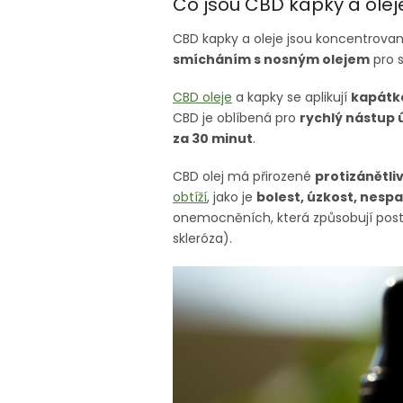
Co jsou CBD kapky a olej
CBD kapky a oleje jsou koncentrovan
smícháním s nosným olejem
pro s
CBD oleje
a kapky se aplikují
kapátk
CBD je oblíbená pro
rychlý nástup 
za 30 minut
.
CBD olej má přirozené
protizánětli
obtíží
, jako je
bolest, úzkost, nesp
onemocněních, která způsobují post
skleróza).