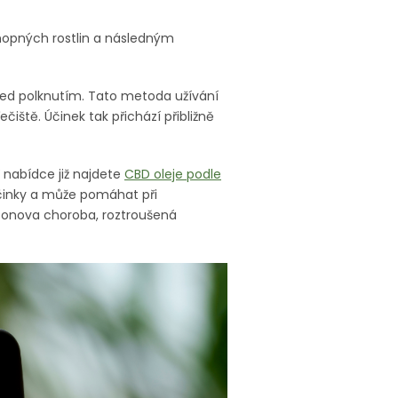
onopných rostlin a následným
ed polknutím. Tato metoda užívání
čiště. Účinek tak přichází přibližně
V nabídce již najdete
CBD oleje podle
činky a může pomáhat při
sonova choroba, roztroušená