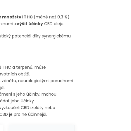
é množství THC
(méně než 0,3 %).
eninami
zvýšit účinky
CBD oleje.
utický potenciál díky synergickému
ně THC a terpenů, může
avotních obtíží.
i, zánětu, neurologickými poruchami
ší.
známeni s jeho účinky, mohou
ádat jeho účinky.
 vyzkoušeli CBD izoláty nebo
CBD je pro ně účinnější.