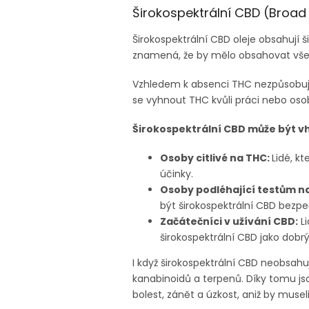
Širokospektrální CBD (Broa
Širokospektrální CBD oleje obsahují 
znamená, že by mělo obsahovat vše
Vzhledem k absenci THC nezpůsobu
se vyhnout THC kvůli práci nebo os
Širokospektrální CBD může být v
Osoby citlivé na THC:
Lidé, k
účinky.
Osoby podléhající testům n
být širokospektrální CBD bezpeč
Začátečníci v užívání CBD:
Li
širokospektrální CBD jako dob
I když širokospektrální CBD neobsah
kanabinoidů a terpenů. Díky tomu jso
bolest, zánět a úzkost, aniž by muse