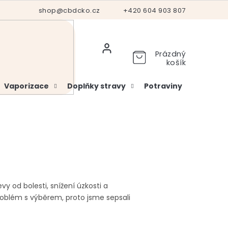
Hodnocení obchodu
shop@cbdcko.cz
Vrácení a reklamace
+420 604 903 807
Ověření věku
Prázdný
košík
Vaporizace
Doplňky stravy
Potraviny
Kosme
evy od bolesti, snížení úzkosti a
oblém s výběrem, proto jsme sepsali