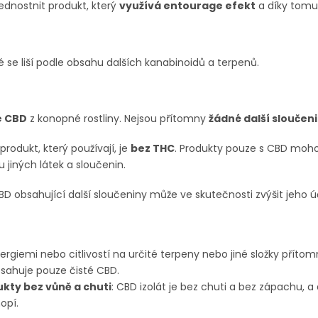
ednostnit produkt, který
využívá entourage efekt
a díky tom
ré se liší podle obsahu dalších kanabinoidů a terpenů.
e CBD
z konopné rostliny. Nejsou přítomny
žádné další sloučen
 produkt, který používají, je
bez THC
. Produkty pouze s CBD moh
jiných látek a sloučenin.
D obsahující další sloučeniny může ve skutečnosti zvýšit jeho ú
 alergiemi nebo citlivostí na určité terpeny nebo jiné složky přít
bsahuje pouze čisté CBD.
ukty bez vůně a chuti
: CBD izolát je bez chuti a bez zápachu, a 
opí.