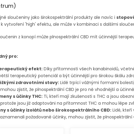
ctrum)
jné sloučeniny jako širokospektrální produkty ale navíc i
stopov
 vytvoření 'high' efektu, ale může v kombinaci s dalšími slouč
loučenin z konopí může plnospektrální CBD mít účinnější terape
dný pro:
erapeutický efekt:
Díky přítomnosti všech kanabinoidů, včet
větší
terapeutický potenciál a být účinnější pro širokou škálu zdr
ěžkými zdravotními stavy:
Lidé trpící vážnými formami bolest
ohou zjistit, že plnospektrální CBD je pro ně vhodnější a účinněj
ámeny s účinky THC:
Ti, kteří mají zkušenosti s THC a jsou obe
 protože jsou již adaptováni na přítomnost THC a mohou lépe zvl
ny s účinky izolátů nebo širokospektrálního CBD:
Lidé, kteří
zaznamenali požadované účinky, mohou zjistit, že plnospektrální 