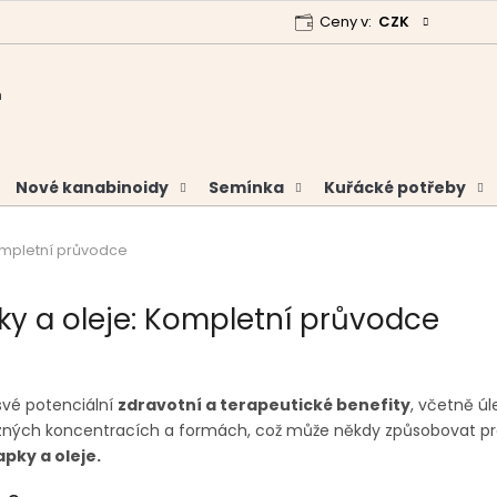
Ceny v:
CZK
 program
Garance vrácení peněz
Analýzy a certifikáty
Nové kanabinoidy
Semínka
Kuřácké potřeby
Kompletní průvodce
ky a oleje: Kompletní průvodce
své potenciální
zdravotní a terapeutické benefity
, včetně úl
ůzných koncentracích a formách, což může někdy způsobovat pr
pky a oleje.