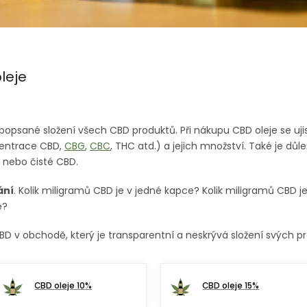
leje
popsané složení všech CBD produktů. Při nákupu CBD oleje se uji
centrace CBD,
CBG
,
CBC
, THC atd.) a jejich množství. Také je důle
nebo čisté CBD.
ání
. Kolik miligramů CBD je v jedné kapce? Kolik miligramů CBD je
ě?
 v obchodě, který je transparentní a neskrývá složení svých pr
CBD oleje 10%
CBD oleje 15%