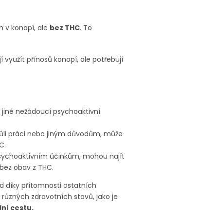
h v konopí, ale
bez THC
. To
tějí využít přínosů konopí, ale potřebují
o jiné nežádoucí psychoaktivní
kvůli práci nebo jiným důvodům, může
C.
 psychoaktivním účinkům, mohou najít
 bez obav z THC.
d díky přítomnosti ostatních
 různých zdravotních stavů, jako je
dní cestu.