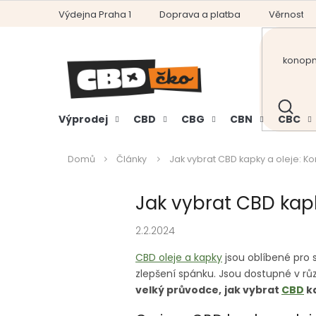
Přejít
Výdejna Praha 1
Doprava a platba
Věrnostní
na
obsah
HLEDAT
Výprodej
CBD
CBG
CBN
CBC
Domů
Články
Jak vybrat CBD kapky a oleje: 
Jak vybrat CBD kap
2.2.2024
CBD oleje a kapky
jsou oblíbené pro 
zlepšení spánku. Jsou dostupné v r
velký průvodce,
jak vybrat
CBD
ka