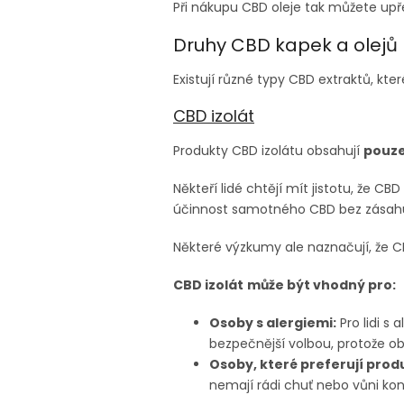
Při nákupu CBD oleje tak můžete upř
Druhy CBD kapek a olejů
Existují různé typy CBD extraktů, kte
CBD izolát
Produkty CBD izolátu obsahují
pouz
Někteří lidé chtějí mít jistotu, že CBD
účinnost samotného CBD bez zásahu 
Některé výzkumy ale naznačují, že CB
CBD izolát
může být vhodný pro:
Osoby s alergiemi:
Pro lidi s
bezpečnější volbou, protože o
Osoby, které preferují prod
nemají rádi chuť nebo vůni kon