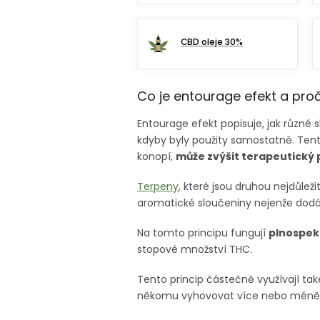
CBD oleje 30%
Co je entourage efekt a pro
Entourage efekt popisuje, jak různé s
kdyby byly použity samostatně. Ten
konopí,
může zvýšit terapeutický p
Terpeny
, které jsou druhou nejdůlež
aromatické sloučeniny nejenže dodáv
Na tomto principu fungují
plnospekt
stopové množství THC.
Tento princip částečně využívají ta
někomu vyhovovat více nebo méně