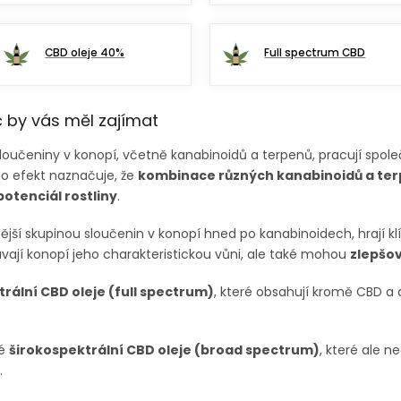
CBD oleje 40%
Full spectrum CBD
č by vás měl zajímat
loučeniny v konopí, včetně kanabinoidů a terpenů, pracují společn
to efekt naznačuje, že
kombinace různých kanabinoidů a te
otenciál rostliny
.
itější skupinou sloučenin v konopí hned po kanabinoidech
, hrají 
ají konopí jeho charakteristickou vůni, ale také mohou
zlepšov
rální CBD oleje (full spectrum)
, které obsahují kromě CBD a 
ké
širokospektrální CBD oleje (broad spectrum)
, které ale 
.