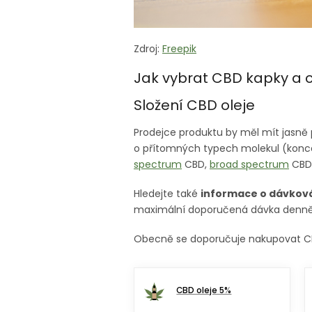
Zdroj:
Freepik
Jak vybrat CBD kapky a o
Složení CBD oleje
Prodejce produktu by měl mít jasně 
o přítomných typech molekul (kon
spectrum
CBD,
broad spectrum
CBD 
Hledejte také
informace o dávkov
maximální doporučená dávka denn
Obecně se doporučuje nakupovat CBD
CBD oleje 5%