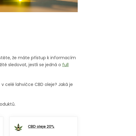
stěte, že máte přístup k informacím
žité sledovat, jestli se jedná o
full
 v celé lahvičce CBD oleje? Jaká je
oduktů.
CBD oleje 20%