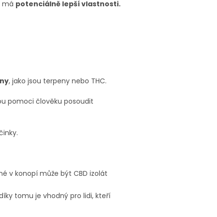
u má
potenciálně lepší vlastnosti.
iny
, jako jsou terpeny nebo THC.
ou pomoci člověku posoudit
činky.
omné v konopí může být CBD izolát
díky tomu je vhodný pro lidi, kteří