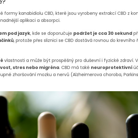
e?
é formy kanabidiolu CBD, které jsou vyrobeny extrakcí CBD z k
nadnější aplikaci a absorpci.
em pod jazyk
, kde se doporučuje
podržet je cca 30 sekund
př
účinků
, protože přes sliznici se CBD dostává rovnou do krevního ře
vé
vlastnosti a může být prospěšný pro duševní i fyzické zdraví. 
avost, stres nebo migréna
. CBD má také
neuroprotektivní
ú
upné zhoršování mozku a nervů (Alzheimerova choroba, Parkin