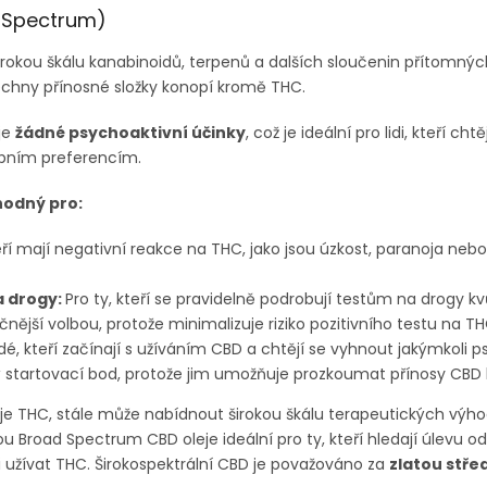
d Spectrum)
širokou škálu kanabinoidů, terpenů a dalších sloučenin přítomnýc
chny přínosné složky konopí kromě THC.
je
žádné psychoaktivní účinky
, což je ideální pro lidi, kteří ch
obním preferencím.
hodný pro:
teří mají negativní reakce na THC, jako jsou úzkost, paranoja neb
a drogy:
Pro ty, kteří se pravidelně podrobují testům na drogy 
nější volbou, protože minimalizuje riziko pozitivního testu na TH
dé, kteří začínají s užíváním CBD a chtějí se vyhnout jakýmkoli
rý startovací bod, protože jim umožňuje prozkoumat přínosy CBD
uje THC, stále může nabídnout širokou škálu terapeutických výho
u Broad Spectrum CBD oleje ideální pro ty, kteří hledají úlevu od
li užívat THC. Širokospektrální CBD je považováno za
zlatou stře