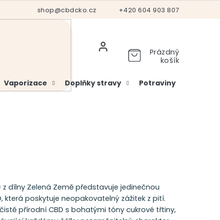
Hodnocení obchodu
shop@cbdcko.cz
Vrácení a reklamace
+420 604 903 807
Ověření věku
Prázdný
košík
Vaporizace
Doplňky stravy
Potraviny
Kosme
)
z dílny Zelená Země představuje jedinečnou
, která poskytuje neopakovatelný zážitek z pití.
čistě přírodní CBD s bohatými tóny cukrové třtiny,