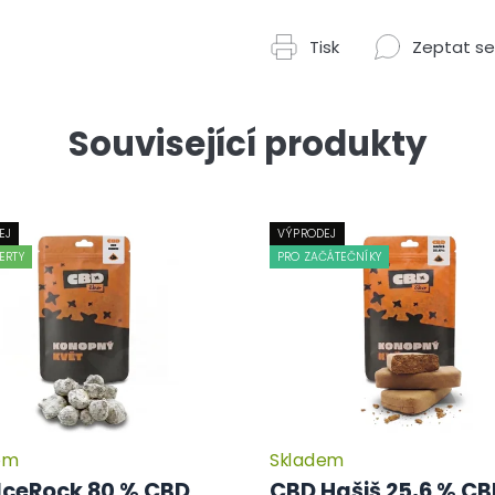
Tisk
Zeptat se
Související produkty
EJ
VÝPRODEJ
ERTY
PRO ZAČÁTEČNÍKY
em
Skladem
Průměrné
hodnocení
IceRock 80 % CBD
CBD Hašiš 25,6 % C