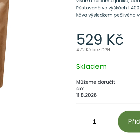
višně a zeleného jablka, do
Pěstovaná ve výškách 1 400–
káva výsledkem pečlivého v
529 Kč
472 Kč bez DPH
Měrná
cena:
Skladem
Můžeme doručit
do:
11.8.2026
Při