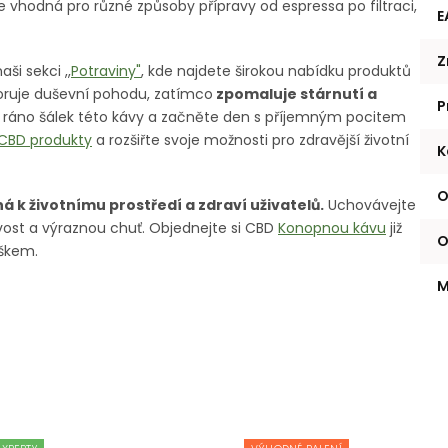
 vhodná pro různé způsoby přípravy od espressa po filtraci,
E
Z
aši sekci
,,
Potraviny"
, kde najdete širokou nabídku produktů
poruje duševní pohodu, zatímco
zpomaluje stárnutí a
P
é ráno šálek této kávy a začněte den s příjemným pocitem
CBD produkty
a rozšiřte svoje možnosti pro zdravější životní
K
O
á k životnímu prostředí a zdraví uživatelů.
Uchovávejte
tvost a výraznou chuť. Objednejte si CBD
Konopnou kávu
již
O
škem.
M