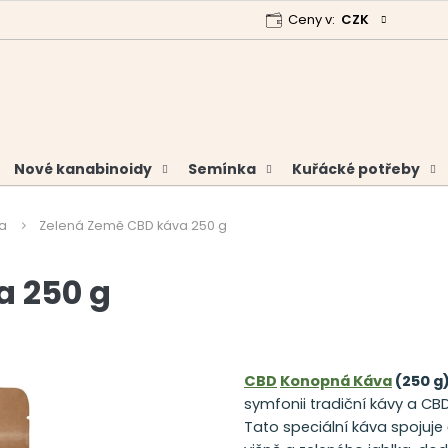
Ceny v:
CZK
 program
Garance vrácení peněz
Analýzy a certifikáty
Nové kanabinoidy
Semínka
Kuřácké potřeby
a
Zelená Země CBD káva 250 g
a 250 g
CBD
Konopná Káva
(250 g
symfonii tradiční kávy a CBD
Tato speciální káva spojuje 