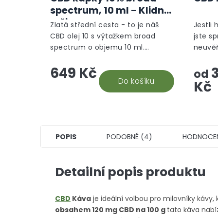
spectrum, 10 ml - Klidný
režim
Zlatá střední cesta - to je náš
Jestli 
CBD olej 10 s výtažkem broad
jste s
spectrum o objemu 10 ml.
neuvěř
Nejuniverzálnější CBD doplněk
takový
649 Kč
3
stravy, který vám efektivně
ponoří
od
pomůže. Snadná aplikace a...
Do košíku
který s
Kč
POPIS
PODOBNÉ (4)
HODNOCE
Detailní popis produktu
CBD
Káva
je ideální volbou pro milovníky kávy,
obsahem 120 mg CBD na 100 g
tato
káva nabíz