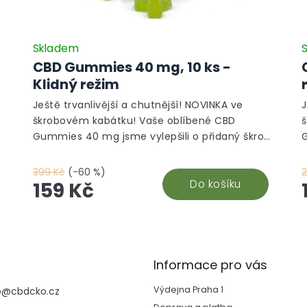
Skladem
CBD Gummies 40 mg, 10 ks -
Klidný režim
Ještě trvanlivější a chutnější! NOVINKA ve
J
škrobovém kabátku! Vaše oblíbené CBD
Gummies 40 mg jsme vylepšili o přidaný škrob,
G
díky kterému si déle udrží skvělouchuť i
d
čerstvost. Zamilujete si jejich neodolatelnou
č
399 Kč
(-60 %)
sladkou chuť a blahodárné účinky kanabinoidů,
Do košíku
159 Kč
které pomáhají zklidnit tělo i mysl. Vyrobeno v
k
České republice z vysoce kvalitního CBD
izolátu a testováno v nezávislých laboratořích
i
pro maximální kvalitu a bezpečnost.Chuť,
p
která vydrží. Účinky, které ucítíte. Kvalita, které
k
Informace pro vás
můžete věřit.
m
Výdejna Praha 1
p
@
cbdcko.cz