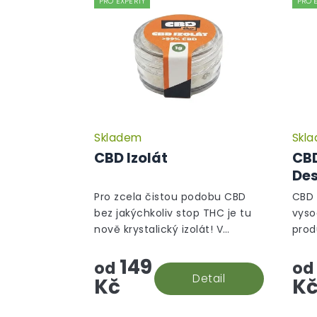
PRO EXPERTY
PRO 
Skladem
Skl
CBD Izolát
CBD
Des
Pro zcela čistou podobu CBD
CBD n
bez jakýchkoliv stop THC je tu
vyso
nově krystalický izolát! V
prod
souladu s evropskými
CBD,
149
směrnicemi je jeho izolace
CBN.
od
od
prováděna s maximální péčí, a
Detail
nečis
Kč
K
vám se tak do...