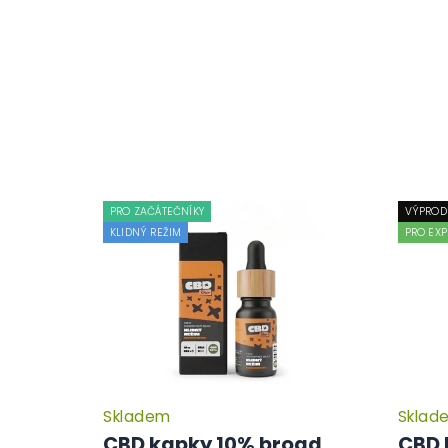
PRO ZAČÁTEČNÍKY
VÝPROD
KLIDNÝ REŽIM
PRO EXP
Skladem
Sklad
CBD kapky 10% broad
CBD 