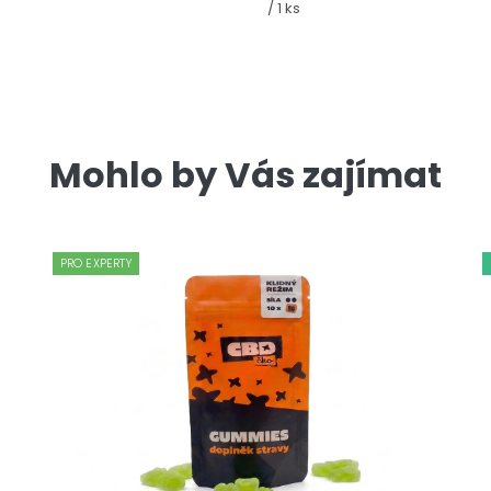
cena:
/ 1 ks
Mohlo by Vás zajímat
PRO EXPERTY