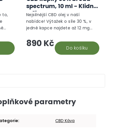
produktu
produktu
spectrum, 10 ml - Klidný
je
je
režim
5,0
5,0
 to,
Nejsilnější CBD olej v naší
z
z
le
nabídce! Výtažek o síle 30 %, v
5
5
né
jedné kapce najdete až 12 mg
hvězdiček.
hvězdiček.
hle je
CBD. Na základě recenzí našich
890 Kč
době.
stálých odběratelů 30% CBD oleje,
vyhodnocujeme tento...
Do košíku
oplňkové parametry
ategorie
:
CBD Káva