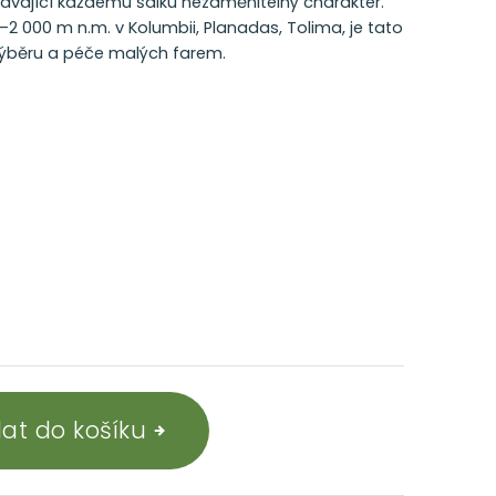
dávající každému šálku nezaměnitelný charakter.
2 000 m n.m. v Kolumbii, Planadas, Tolima, je tato
ýběru a péče malých farem.
dat do košíku