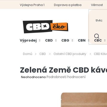
Přejít
Výdejna Praha 1
Doprava a platba
Věrnostní
na
obsah
HLEDAT
Výprodej
CBD
CBG
CBN
CBC
Domů
CBD
Ostatní CBD produkty
CBD Káv
Zelená Země CBD káv
Průměrné
Podrobnosti hodnocení
Neohodnoceno
hodnocení
produktu
je
0,0
z
5