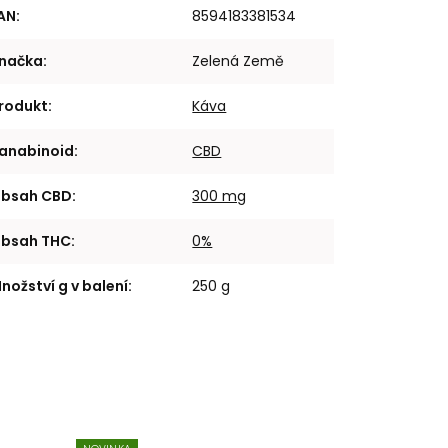
AN
:
8594183381534
načka
:
Zelená Země
rodukt
:
Káva
anabinoid
:
CBD
bsah CBD
:
300 mg
bsah THC
:
0%
nožství g v balení
:
250 g