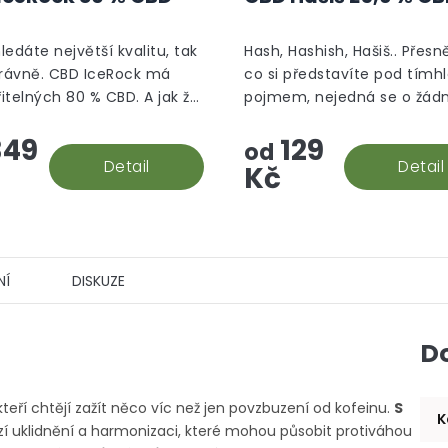
produktu
je
5,0
hledáte největší kvalitu, tak
Hash, Hashish, Hašiš.. Přesně
z
právně. CBD IceRock má
co si představíte pod tímh
5
itelných 80 % CBD. A jak že
pojmem, nejedná se o žád
hvězdiček.
 rock vzniká? Palice se
aromatizované "srandy", to
49
129
 do konopného extraktu,
prostě hašiš v jeho CBD po
od
e následně...
Detail
Detail
Kč
NÍ
DISKUZE
D
 kteří chtějí zažít něco víc než jen povzbuzení od kofeinu.
S
K
í uklidnění a harmonizaci, které mohou působit protiváhou