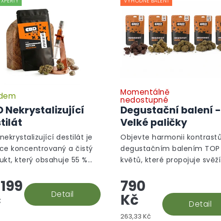
EXPERTY
VÝHODNÉ BALENÍ
Momentálně
adem
nedostupné
 Nekrystalizující
Degustační balení -
tilát
Velké paličky
ekrystalizující destilát je
Objevte harmonii kontrastů
ce koncentrovaný a čistý
degustačním balením TOP
ukt, který obsahuje 55 %
květů, které propojuje svěží
 5 % CBC, 4 % CBT a 2 %
energii odrůd z rodiny Haze
199
790
 Díky odstranění všech
hlubokou, sametovou
tot je ideální pro výrobu...
Detail
intenzitou...
č
Kč
Detail
Měrná
263,33 Kč