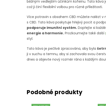
běžným vedlejším účinkům kofeinu. Tato káva je
což ji činí flexibilní volbou pro různé příležitosti.
Více potravin s obsahem CBD můžete nalézt v n
s CBD. Tato káva poskytuje hřejivý pocit a pod
podporuje imunitní systém.
Dopřejte si každ
energie a harmonie.
Prozkoumejte také další
styl.
Tato káva je pečlivě zpracována, aby byla
šetrn
ji v suchu a temnu, aby si zachovala svou čers
dnes a objevte nový rozměr rána s každým dou