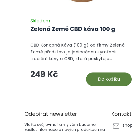
Skladem
Zelená Země CBD káva 100 g
CBD Konopná Káva (100 g) od firmy Zelená
Země představuje jedinečnou symfonii
tradiční kávy a CBD, která poskytuje
neopakovatelný zážitek z pití. Tato speciální
249 Kč
káva spojuje čistě přírodní CBD s bohatými
tóny cukrové třtiny, višně a zeleného jablka,
Do košíku
dodávající každému šálku nezaměnitelný
charakter. Pěstovaná ve výškách 1 400–2 000
Z
m n.m. v Kolumbii, Planadas, Tolima, je tato
á
káva výsledkem pečlivého výběru a péče
p
malých farmářů.
Odebírat newsletter
Kontakt
a
t
Vložte svůj e-mail a my vám budeme
sho
í
zasílat informace o nových produktech na