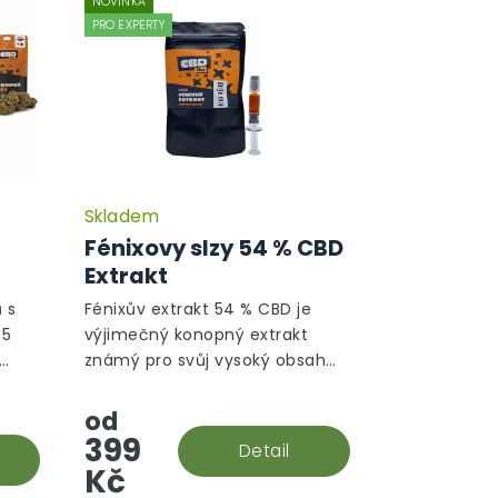
NOVINKA
PRO EXPERTY
Skladem
Fénixovy slzy 54 % CBD
Extrakt
 s
Fénixův extrakt 54 % CBD je
 5
výjimečný konopný extrakt
známý pro svůj vysoký obsah
 s
kanabinoidů, především CBD,
které nabízí významné
od
terapeutické účinky. Tento
399
Detail
přírodní...
Kč