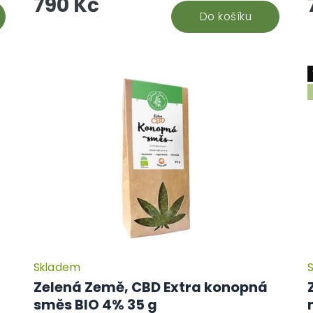
790 Kč
Do košíku
Skladem
Zelená Země, CBD Extra konopná
směs BIO 4% 35 g