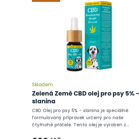
Skladem
Zelená Země CBD olej pro psy 5% 
slanina
CBD Olej pro psy 5% - slanina je speciálně
formulovaný přípravek určený pro naše
čtyřnohé přátele. Tento olej je vyroben z
pečlivě vybraných konopných extraktů, které..