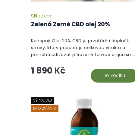
Skladem
Zelená Země CBD olej 20%
Konopný Olej 20% CBD je prvotřídní doplněk
stravy, který podporuje celkovou vitalitu a
pomáhá udržovat přirozené funkce organismu
Tento fullspektrum olej zahrnuje širokou...
1 890 Kč
Do košíku
VÝPRODEJ
PRO ZVÍŘATA