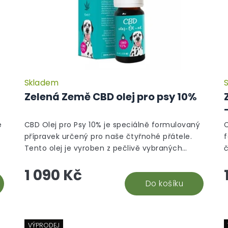
Skladem
Zelená Země CBD olej pro psy 10%
é
CBD Olej pro Psy 10% je speciálně formulovaný
C
přípravek určený pro naše čtyřnohé přátele.
Tento olej je vyroben z pečlivě vybraných
č
konopných extraktů, které podporují...
p
1 090 Kč
Do košíku
VÝPRODEJ