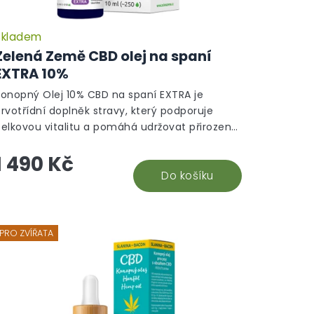
Skladem
Zelená Země CBD olej na spaní
EXTRA 10%
Konopný Olej 10% CBD na spaní EXTRA je
rvotřídní doplněk stravy, který podporuje
celkovou vitalitu a pomáhá udržovat přirozené
unkce organismu. Tento fullspektrum olej...
1 490 Kč
Do košíku
PRO ZVÍŘATA