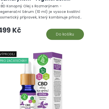
sérum
CBD Konopný Olej s Rozmarýnem -
egenerační Sérum (10 ml) je vysoce kvalitní
osmetický přípravek, který kombinuje přírodní
ílu CBD s výtažkem z rozmarýnu pro podporu...
499 Kč
Do košíku
VÝPRODEJ
PRO ZAČÁTEČNÍKY