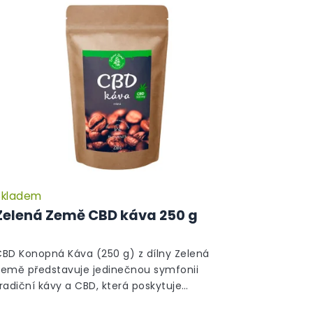
Skladem
Zelená Země CBD káva 250 g
CBD Konopná Káva (250 g) z dílny Zelená
Země představuje jedinečnou symfonii
radiční kávy a CBD, která poskytuje
eopakovatelný zážitek z pití. Tato speciální