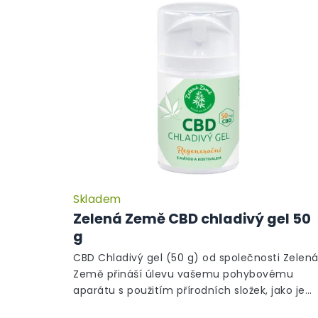
ý
í
p
p
i
r
s
o
p
d
r
u
o
k
d
t
u
ů
k
t
ů
Skladem
Zelená Země CBD chladivý gel 50
g
CBD Chladivý gel (50 g) od společnosti Zelen
Země přináší úlevu vašemu pohybovému
aparátu s použitím přírodních složek, jako je
máta a kostival. Tento masážní gel je...