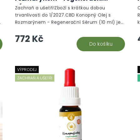
sérum
Zachraň a ušetři!Zboží s krátkou dobou
trvanlivosti do 1/2027.CBD Konopný Olej s
R
.
Rozmarýnem - Regenerační Sérum (10 ml) je
k
vysoce kvalitní kosmetický přípravek, který...
s
772 Kč
Do košíku
VÝPRODEJ
ZACHRAŇ A UŠETŘI