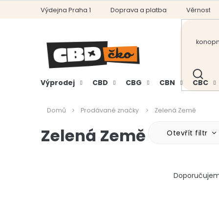
Přejít
Výdejna Praha 1
Doprava a platba
Věrnostní
na
obsah
HLEDAT
Výprodej
CBD
CBG
CBN
CBC
Domů
Prodávané značky
Zelená Země
Zelená Země
Otevřít filtr
Ř
Doporučuje
a
z
e
V
n