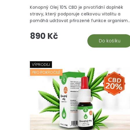
Konopný Olej 10% CBD je prvotřídní doplněk
stravy, který podporuje celkovou vitalitu a
pomáhá udržovat přirozené funkce organismu
Tento fullspektrum olej zahrnuje širokou...
890 Kč
Do košíku
VÝPRODEJ
PRO POKROČILÉ