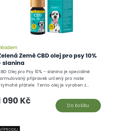
Skladem
Zelená Země CBD olej pro psy 10%
- slanina
BD Olej pro Psy 10% - slanina je speciálně
formulovaný přípravek určený pro naše
tyřnohé přátele. Tento olej je vyroben z
ečlivě vybraných konopných extraktů, které...
1 090 Kč
Do košíku
VÝPRODEJ