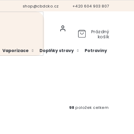
Hodnocení obchodu
shop@cbdcko.cz
Vrácení a reklamace
+420 604 903 807
Ověření věku
Prázdný
košík
Vaporizace
Doplňky stravy
Potraviny
Kosme
98
položek celkem