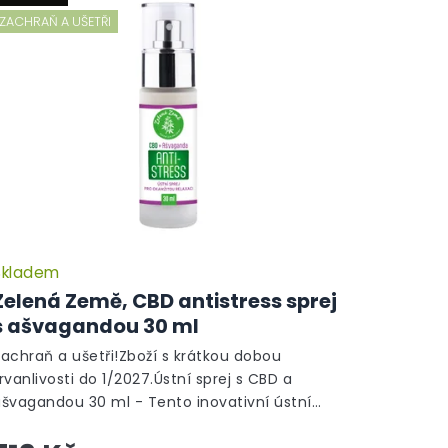
ZACHRAŇ A UŠETŘI
Skladem
Zelená Země, CBD antistress sprej
s ašvagandou 30 ml
achraň a ušetři!Zboží s krátkou dobou
rvanlivosti do 1/2027.Ústní sprej s CBD a
ašvagandou 30 ml - Tento inovativní ústní
prej rychle zklidňuje a osvěžuje, zároveň...