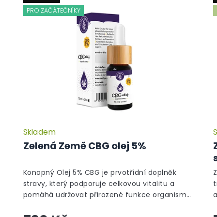
PRO ZAČÁTEČNÍKY
Skladem
-
Zelená Země CBG olej 5%
Konopný Olej 5% CBG je prvotřídní doplněk
Z
stravy, který podporuje celkovou vitalitu a
t
pomáhá udržovat přirozené funkce organismu.
.
Tento fullspektrum olej zahrnuje širokou...
s