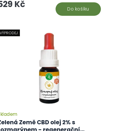
529 Kč
áva spojuje...
Do košíku
VÝPRODEJ
Skladem
Zelená Země CBD olej 2% s
rozmarýnem - regenerační