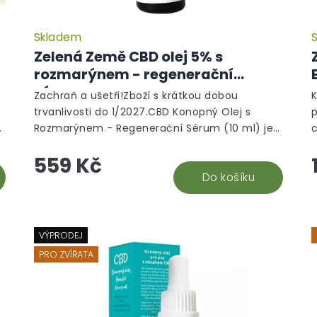
Skladem
Zelená Země CBD olej 5% s
rozmarýnem - regenerační
sérum
Zachraň a ušetři!Zboží s krátkou dobou
trvanlivosti do 1/2027.CBD Konopný Olej s
p
.
Rozmarýnem - Regenerační Sérum (10 ml) je
vysoce kvalitní kosmetický přípravek, který...
f
559 Kč
Do košíku
VÝPRODEJ
PRO ZVÍŘATA