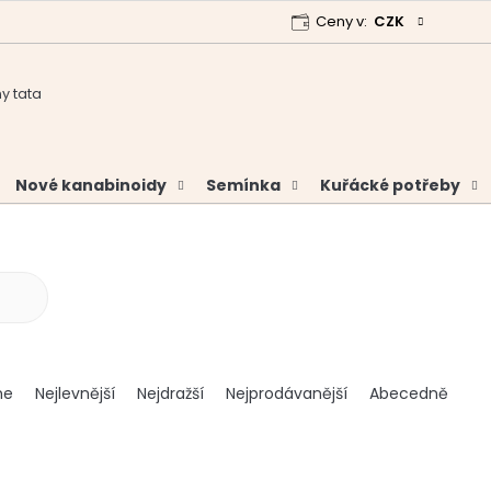
Ceny v:
CZK
 program
Garance vrácení peněz
Analýzy a certifikáty
Nové kanabinoidy
Semínka
Kuřácké potřeby
me
Nejlevnější
Nejdražší
Nejprodávanější
Abecedně