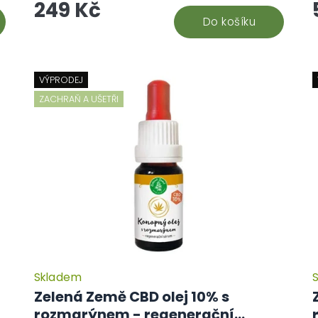
249 Kč
káva...
k
Do košíku
VÝPRODEJ
ZACHRAŇ A UŠETŘI
Skladem
Zelená Země CBD olej 10% s
rozmarýnem - regenerační