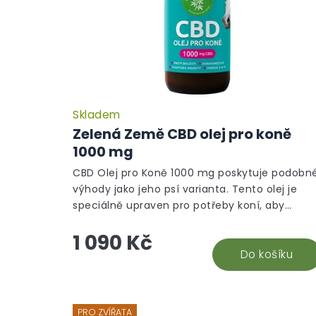
Skladem
Zelená Země CBD olej pro koně
1000 mg
CBD Olej pro Koně 1000 mg poskytuje podobn
výhody jako jeho psí varianta. Tento olej je
speciálně upraven pro potřeby koní, aby
podporoval jejich pohodu a vitalitu....
1 090 Kč
Do košíku
PRO ZVÍŘATA