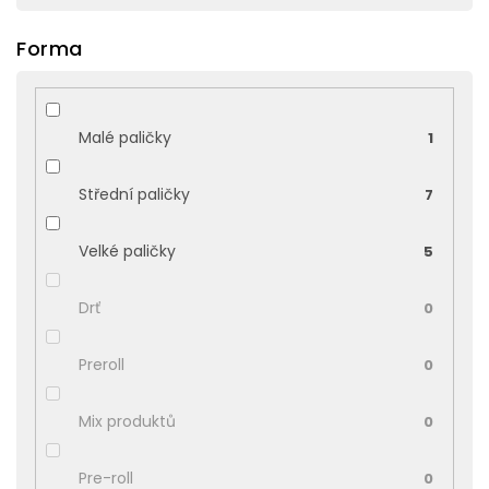
Forma
Malé paličky
1
Střední paličky
7
Velké paličky
5
Drť
0
Preroll
0
Mix produktů
0
Pre-roll
0