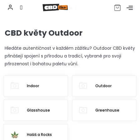
CZK
Přejít
na
CBD květy Outdoor
obsah
Hledáte autentičnost v každém zážitku? Outdoor CBD květy
přinášejí spojení s přírodou a tradicí, vybrané pro svoji
přirozenost i bohatou paletu vůní.
Indoor
Outdoor
Glasshouse
Greenhouse
Hašiš a Rocks