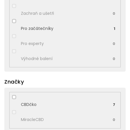
Zachraň a ušetři
0
Pro začátečníky
1
Pro experty
0
Výhodné balení
0
Značky
CBDčko
7
MiracleCBD
0