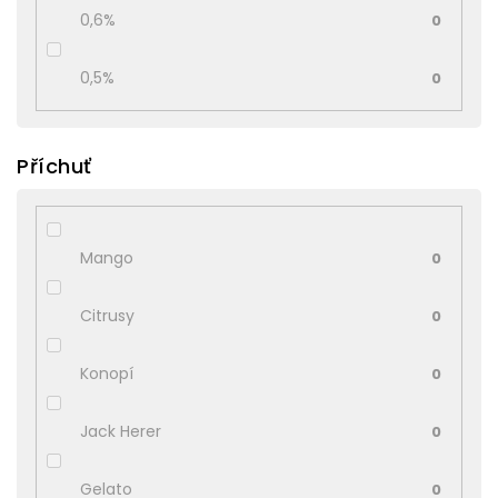
0,6%
0
0,5%
0
Příchuť
Mango
0
Citrusy
0
Konopí
0
Jack Herer
0
Gelato
0