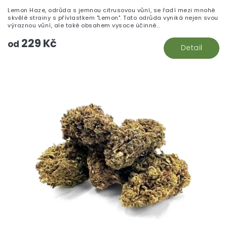
Lemon Haze, odrůda s jemnou citrusovou vůní, se řadí mezi mnohé
skvělé strainy s přívlastkem "Lemon". Tato odrůda vyniká nejen svou
výraznou vůní, ale také obsahem vysoce účinné...
229 Kč
od
Detail