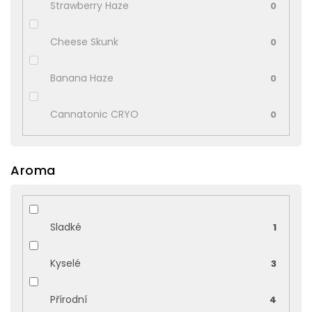
Strawberry Haze
0
Cheese Skunk
0
Banana Haze
0
Cannatonic CRYO
0
Aroma
Sladké
1
Kyselé
3
Přírodní
4