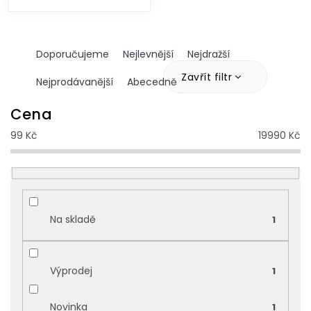
Ř
Doporučujeme
Nejlevnější
Nejdražší
a
z
Zavřít filtr
Nejprodávanější
Abecedně
e
n
Cena
í
99
Kč
19990
Kč
p
r
o
d
u
k
Na skladě
1
t
ů
Výprodej
1
Novinka
1