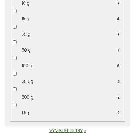
10 g
7
15 g
4
25 g
7
50 g
7
100 g
6
250 g
2
500 g
2
1 kg
2
VYMAZAT FILTRY