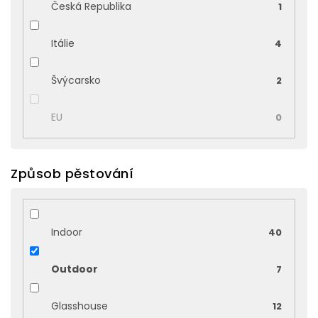
Česká Republika
1
Itálie
4
Švýcarsko
2
EU
0
Způsob pěstování
Indoor
40
Outdoor
7
Glasshouse
12