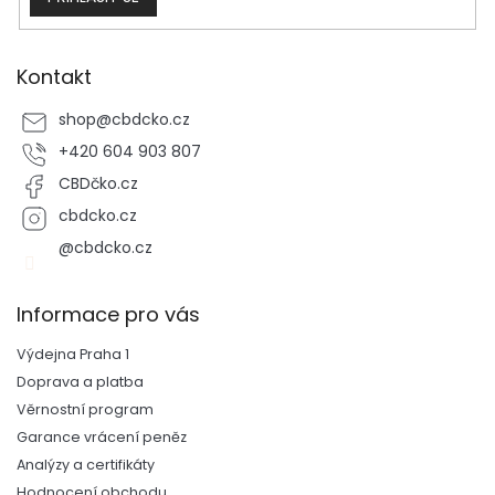
Kontakt
shop
@
cbdcko.cz
+420 604 903 807
CBDčko.cz
cbdcko.cz
@cbdcko.cz
Informace pro vás
Výdejna Praha 1
Doprava a platba
Věrnostní program
Garance vrácení peněz
Analýzy a certifikáty
Hodnocení obchodu