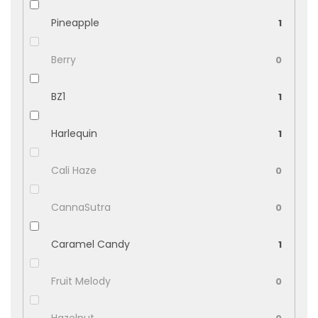
Pineapple
1
Berry
0
BZ1
1
Harlequin
1
Cali Haze
0
CannaSutra
0
Caramel Candy
1
Fruit Melody
0