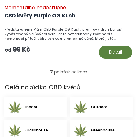
Momentálně nedostupné
CBD květy Purple OG Kush
Představujeme Vám CBD Purple OG Kush, prémiový druh konopí
vypěstovaný ve Švýcarsku! Tento pozoruhodný květ nabízí
kombinaci přitažlivého vzhledu a omamné vůně, které jistě...
99 Kč
od
Detail
7
položek celkem
O
v
l
Celá nabídka CBD květů
á
d
a
Indoor
Outdoor
c
í
p
r
Glasshouse
Greenhouse
v