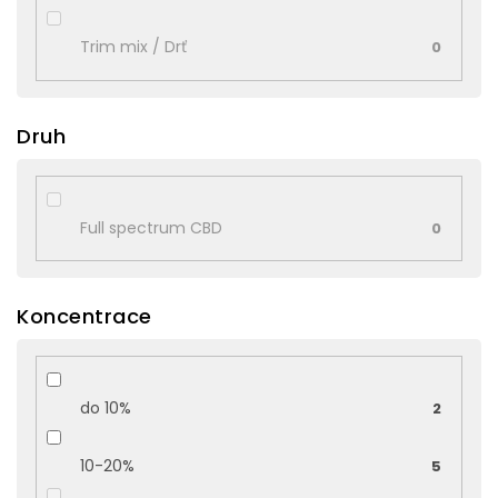
Trim mix / Drť
0
Druh
Full spectrum CBD
0
Koncentrace
do 10%
2
10-20%
5