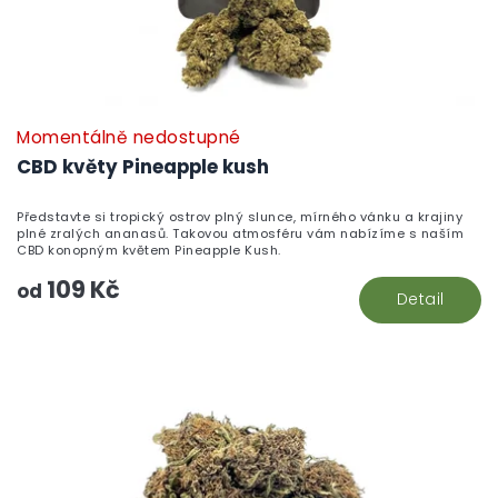
Momentálně nedostupné
CBD květy Pineapple kush
Představte si tropický ostrov plný slunce, mírného vánku a krajiny
plné zralých ananasů. Takovou atmosféru vám nabízíme s naším
CBD konopným květem Pineapple Kush.
109 Kč
od
Detail