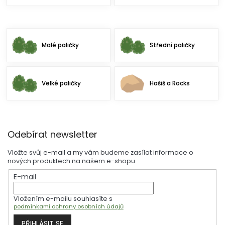
k
y
v
ý
p
Malé paličky
Střední paličky
i
s
u
Velké paličky
Hašiš a Rocks
Z
Odebírat newsletter
á
p
Vložte svůj e-mail a my vám budeme zasílat informace o
a
nových produktech na našem e-shopu.
t
E-mail
í
Vložením e-mailu souhlasíte s
podmínkami ochrany osobních údajů
PŘIHLÁSIT SE