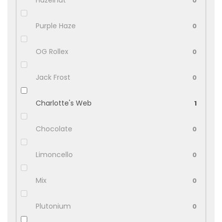
Hazelnut
0
Purple Haze
0
OG Rollex
0
Jack Frost
0
Charlotte's Web
1
Chocolate
0
Limoncello
0
Mix
0
Plutonium
0