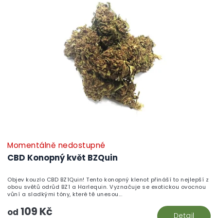
Momentálně nedostupné
CBD Konopný květ BZQuin
Objev kouzlo CBD BZ1Quin! Tento konopný klenot přináší to nejlepší z
obou světů odrůd BZ1 a Harlequin. Vyznačuje se exotickou ovocnou
vůní a sladkými tóny, které tě unesou...
109 Kč
od
Detail