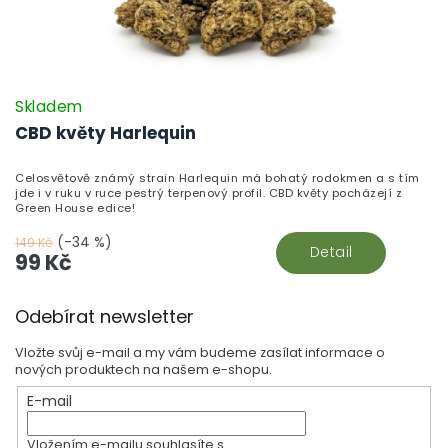
Skladem
CBD květy Harlequin
Celosvětově známý strain Harlequin má bohatý rodokmen a s tím
jde i v ruku v ruce pestrý terpenový profil. CBD květy pocházejí z
Green House edice!
(-34 %)
149 Kč
Detail
99 Kč
Z
Odebírat newsletter
á
p
Vložte svůj e-mail a my vám budeme zasílat informace o
a
nových produktech na našem e-shopu.
t
E-mail
í
Vložením e-mailu souhlasíte s