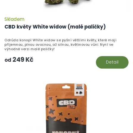
Skladem
P
h
CBD květy White widow (malé paličky)
pr
je
Odrůda konopí White widow se pyšní většími květy, které mají
5,
příjemnou, plnou ovocnou, až silnou, květinovou vůni. Nyní ve
z
výhodné verzi malé paličky!
5
249 Kč
hv
od
Detail