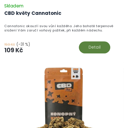
Skladem
CBD květy Cannatonic
Cannatonic okouzlí svou vůní každého. Jeho bohaté terpenové
složení Vám zaručí voňavý požitek, při každém nádechu.
(-31 %)
159 Kč
Detail
109 Kč