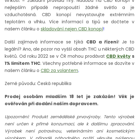
vlhkost = základní pravidla hry. Nádoba na CBD konopí v
nejlepším případě nepropouští žádné světlo a je
vzduchotěsná. CBD konopí nevystavujte extrémním
teplotám a vlhku. Více informací a tipů se dočtete v
našem článku o
skladování nejen CBD konopí
!
Další zajímavá informace se týká
CBD a řízení
! Je to
legální? Ano, ale pozor na vyšší obsah THC u některých CBD
květů. Od roku 2022 se v ČR mohou prodávat
CBD květy
s
1% limitem THC
. Všechny potřebné informace se dozvíte v
našem článku o
CBD za volantem
.
Země původu: Česká republika
Prodej osobám mladším 18 let je zakázán! Věk je
ověřován při dodání naším dopravcem.
Upozornění: Produkt zemědělské prvovýroby. Tento výrobek
není určen k přímé konzumaci, ale k dalšímu zpracování.
Výrobek není potravinou, veterinárním ani kosmetickým
výrobkem. V případě náhodného požití věnujte zvýšenou