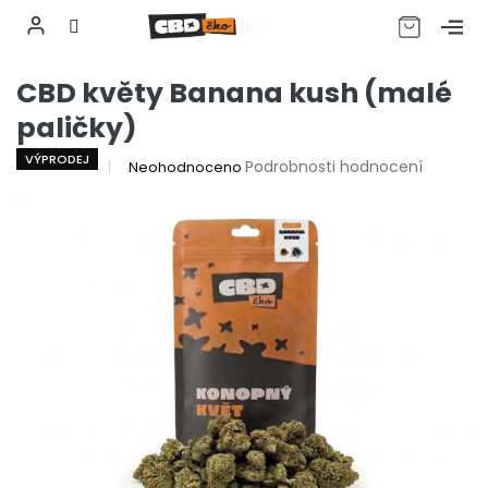
CZK
Přejít
CBD květy Banana kush (malé
na
obsah
paličky)
VÝPRODEJ
Průměrné
Podrobnosti hodnocení
Neohodnoceno
hodnocení
produktu
je
0,0
z
5
hvězdiček.