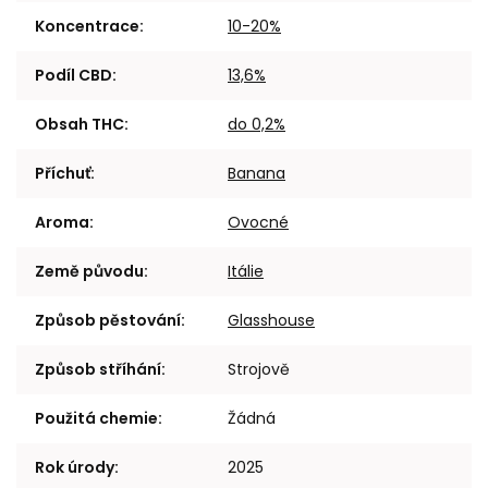
Koncentrace
:
10-20%
Podíl CBD
:
13,6%
Obsah THC
:
do 0,2%
Příchuť
:
Banana
Aroma
:
Ovocné
Země původu
:
Itálie
Způsob pěstování
:
Glasshouse
Způsob stříhání
:
Strojově
Použitá chemie
:
Žádná
Rok úrody
:
2025