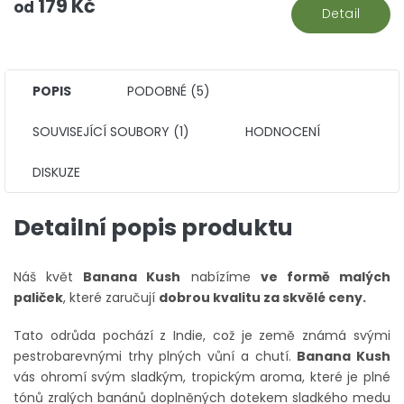
179 Kč
hv
od
Detail
POPIS
PODOBNÉ (5)
SOUVISEJÍCÍ SOUBORY (1)
HODNOCENÍ
DISKUZE
Detailní popis produktu
Náš květ
Banana Kush
nabízíme
ve formě malých
paliček
, které zaručují
dobrou kvalitu za skvělé ceny.
Tato odrůda pochází z Indie, což je země známá svými
pestrobarevnými trhy plných vůní a chutí.
Banana Kush
vás ohromí svým sladkým, tropickým aroma, které je plné
tónů zralých banánů doplněných dotekem sladkého medu