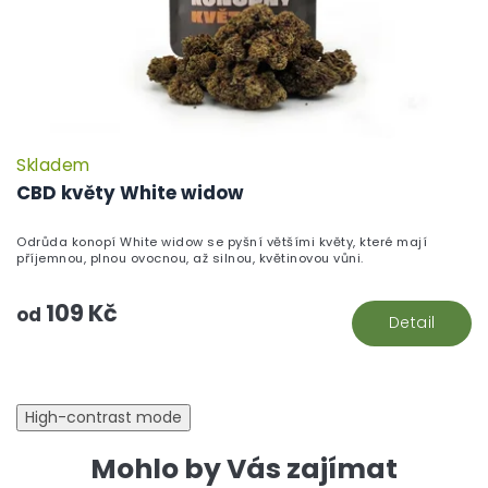
Skladem
P
h
CBD květy White widow
pr
je
Odrůda konopí White widow se pyšní většími květy, které mají
5,
příjemnou, plnou ovocnou, až silnou, květinovou vůni.
z
5
109 Kč
hv
od
Detail
High-contrast mode
Mohlo by Vás zajímat