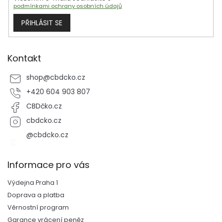
podmínkami ochrany osobních údajů
PŘIHLÁSIT SE
Kontakt
shop
@
cbdcko.cz
+420 604 903 807
CBDčko.cz
cbdcko.cz
@cbdcko.cz
Informace pro vás
Výdejna Praha 1
Doprava a platba
Věrnostní program
Garance vrácení peněz