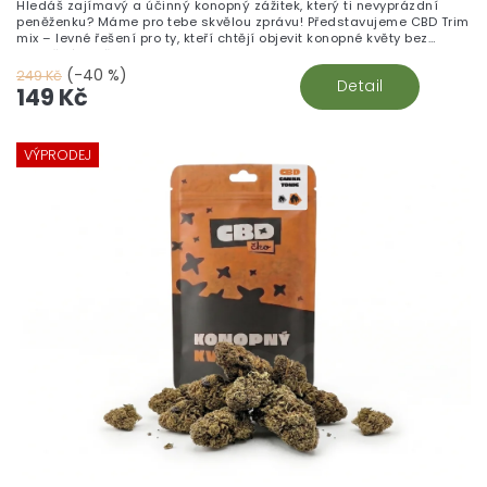
Hledáš zajímavý a účinný konopný zážitek, který ti nevyprázdní
peněženku? Máme pro tebe skvělou zprávu! Představujeme CBD Trim
mix – levné řešení pro ty, kteří chtějí objevit konopné květy bez
zbytečného přepychu.
(-40 %)
249 Kč
Detail
149 Kč
VÝPRODEJ