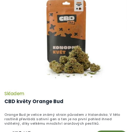
Skladem
P
h
CBD květy Orange Bud
pr
je
Orange Bud je velice známý strain původem z Holandska. V této
5,
rostlině převládá sativní gen a ten je na první pohled ihned
z
viditelný, díky velkému množství oranžových pestíků.
5