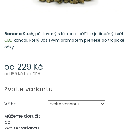
Banana Kush
, pěstovaný s láskou a péčí, je jedinečný květ
CBD
konopí, který vás svým aromatem přenese do tropické
oázy.
od
229 Kč
od
189 Kč
bez DPH
Měrná
cena:
Zvolte variantu
Váha
Můžeme doručit
do:
Zvolte variantu