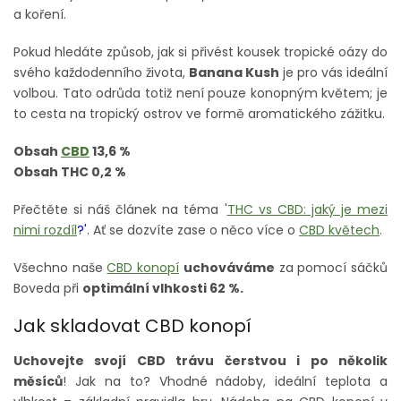
a koření.
Pokud hledáte způsob, jak si přivést kousek tropické oázy do
svého každodenního života,
Banana Kush
je pro vás ideální
volbou.
Tato odrůda totiž není pouze konopným květem; je
to cesta na tropický ostrov ve formě aromatického zážitku.
Obsah
CBD
13,6 %
Obsah THC 0,2 %
Přečtěte si náš článek na téma '
THC vs CBD: jaký je mezi
nimi rozdíl
?'
. Ať se dozvíte zase o něco více o
CBD květech
.
Všechno naše
CBD konopí
uchováváme
za pomocí sáčků
Boveda při
optimální vlhkosti 62 %.
Jak skladovat CBD konopí
Uchovejte svojí CBD trávu čerstvou i po několik
měsíců
! Jak na to? Vhodné nádoby, ideální teplota a