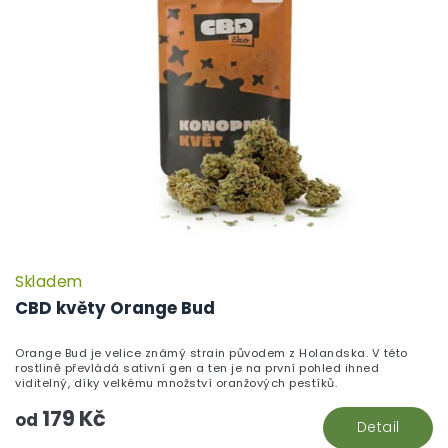
Skladem
P
h
CBD květy Orange Bud
pr
je
Orange Bud je velice známý strain původem z Holandska. V této
5,
rostlině převládá sativní gen a ten je na první pohled ihned
z
viditelný, díky velkému množství oranžových pestíků.
5
179 Kč
hv
od
Detail