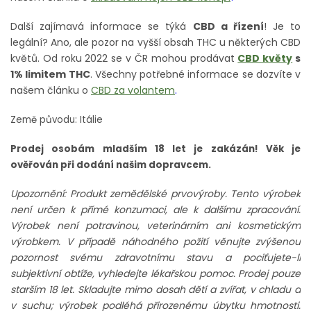
Další zajímavá informace se týká
CBD a řízení
! Je to
legální? Ano, ale pozor na vyšší obsah THC u některých CBD
květů. Od roku 2022 se v ČR mohou prodávat
CBD květy
s
1% limitem THC
. Všechny potřebné informace se dozvíte v
našem článku o
CBD za volantem
.
Země původu: Itálie
Prodej osobám mladším 18 let je zakázán! Věk je
ověřován při dodání našim dopravcem.
Upozornění: Produkt zemědělské prvovýroby. Tento výrobek
není určen k přímé konzumaci, ale k dalšímu zpracování.
Výrobek není potravinou, veterinárním ani kosmetickým
výrobkem. V případě náhodného požití věnujte zvýšenou
pozornost svému zdravotnímu stavu a pociťujete-li
subjektivní obtíže, vyhledejte lékařskou pomoc. Prodej pouze
starším 18 let. Skladujte mimo dosah dětí a zvířat, v chladu a
v suchu; výrobek podléhá přirozenému úbytku hmotnosti.