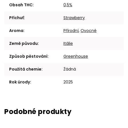
Obsah THC
:
0,5%
Příchuť
:
Strawberry
Aroma
:
Přírodní
,
Ovocné
Země původu
:
Itálie
Způsob pěstování
:
Greenhouse
Použitá chemie
:
Žádná
Rok úrody
:
2025