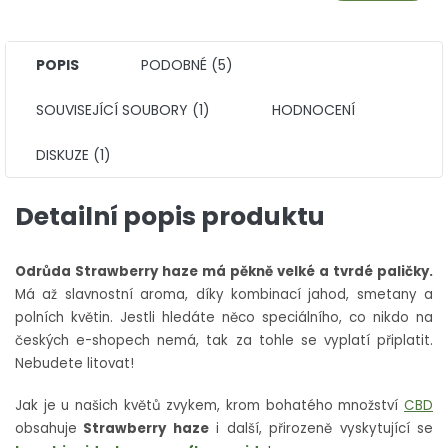
POPIS
PODOBNÉ (5)
SOUVISEJÍCÍ SOUBORY (1)
HODNOCENÍ
DISKUZE (1)
Detailní popis produktu
Odrůda Strawberry haze má pěkně velké a tvrdé paličky.
Má až slavnostní aroma, díky kombinací jahod, smetany a
polních květin. Jestli hledáte něco speciálního, co nikdo na
českých e-shopech nemá, tak za tohle se vyplatí připlatit.
Nebudete litovat!
Jak je u našich květů zvykem, krom bohatého množství
CBD
obsahuje
Strawberry haze
i další, přirozeně vyskytující se