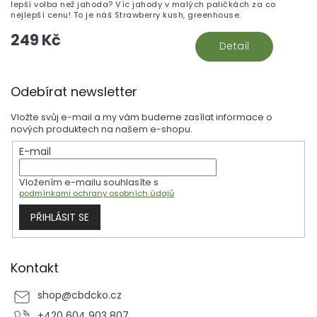
lepší volba než jahoda? Víc jahody v malých paličkách za co
nejlepší cenu! To je náš Strawberry kush, greenhouse.
249 Kč
Detail
Z
Odebírat newsletter
á
p
Vložte svůj e-mail a my vám budeme zasílat informace o
a
nových produktech na našem e-shopu.
t
E-mail
í
Vložením e-mailu souhlasíte s
podmínkami ochrany osobních údajů
PŘIHLÁSIT SE
Kontakt
shop
@
cbdcko.cz
+420 604 903 807