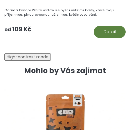
pr
je
Odrůda konopí White widow se pyšní většími květy, které mají
5,
příjemnou, plnou ovocnou, až silnou, květinovou vůni.
z
5
109 Kč
hv
od
Detail
High-contrast mode
Mohlo by Vás zajímat