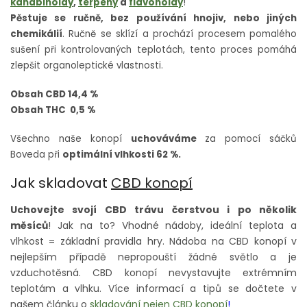
kanabinoidy
,
terpeny
a
flavonoidy
!
Pěstuje se ručně, bez používání hnojiv, nebo jiných
chemikálií
. Ručně se sklízí a prochází procesem pomalého
sušení při kontrolovaných teplotách, tento proces pomáhá
zlepšit organoleptické vlastnosti.
Obsah CBD 14,4 %
Obsah THC 0,5 %
Všechno naše konopí
uchováváme
za pomocí sáčků
Boveda při
optimální vlhkosti 62 %.
Jak skladovat
CBD konopí
Uchovejte svojí CBD trávu čerstvou i po několik
měsíců
! Jak na to? Vhodné nádoby, ideální teplota a
vlhkost = základní pravidla hry. Nádoba na CBD konopí v
nejlepším případě nepropouští žádné světlo a je
vzduchotěsná. CBD konopí nevystavujte extrémním
teplotám a vlhku. Více informací a tipů se dočtete v
našem článku o
skladování nejen CBD konopí
!