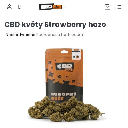
CZK
Přejít
CBD květy Strawberry haze
na
obsah
Průměrné
Podrobnosti hodnocení
Neohodnoceno
hodnocení
produktu
je
0,0
z
5
hvězdiček.