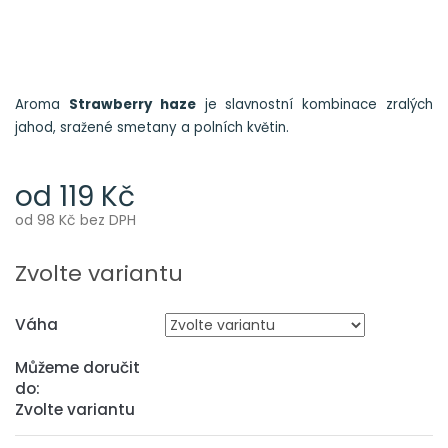
Aroma
Strawberry haze
je slavnostní kombinace zralých
jahod, sražené smetany a polních květin.
od
119 Kč
od
98 Kč
bez DPH
Měrná
cena:
Zvolte variantu
Váha
Můžeme doručit
do:
Zvolte variantu