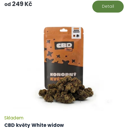
249 Kč
hv
od
Detail
Skladem
P
h
CBD květy White widow