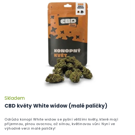
Skladem
P
h
CBD květy White widow (malé paličky)
pr
je
Odrůda konopí White widow se pyšní většími květy, které mají
5,
příjemnou, plnou ovocnou, až silnou, květinovou vůni. Nyní ve
z
výhodné verzi malé paličky!
5