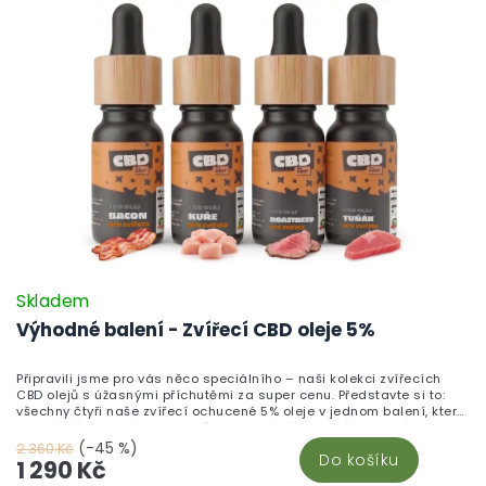
Skladem
Výhodné balení - Zvířecí CBD oleje 5%
Připravili jsme pro vás něco speciálního – naši kolekci zvířecích
CBD olejů s úžasnými příchutěmi za super cenu. Představte si to:
všechny čtyři naše zvířecí ochucené 5% oleje v jednom balení, které
je ideální pro jakéhokoliv vašeho domácího mazlíčka. Dopřejte
svému mazlíčkovy příchuť výborné slaniny, šťavnatého roastbeefu,
(-45 %)
2 360 Kč
Do košíku
jemného tuňáka nebo lahodné kuřete. Tyto výjimečné oleje najdete
1 290 Kč
pouze u nás, takže neváhejte a objednejte na našem webu nebo