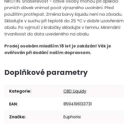
NIKOTIN. Snášenlivost - citlivé osoby mohou při aplikaci
prvních dávek vnímat pocit výrazného uvolnění. Před
použitím protřepat. Změna barvy liquidu není na závadu.
Skladujte v suchu při teplotě do 25 °C v dobře uzavřeném
obalu. Po vyjmutí z krabičky skladujte v temnu. Minimální
trvanlivost do data uvedeného na obalu.
Prodej osobám mladším 18 let je zakázán! Věk je
ověřován při dodání naším dopravcem.
Doplňkové parametry
Kategorie
:
CBD Liquidy
EAN
:
8594196133731
Značka
:
Euphoria