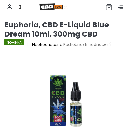
CZK
Přejít
Euphoria, CBD E-Liquid Blue
na
obsah
Dream 10ml, 300mg CBD
NOVINKA
Průměrné
Podrobnosti hodnocení
Neohodnoceno
hodnocení
produktu
je
0,0
z
5
hvězdiček.