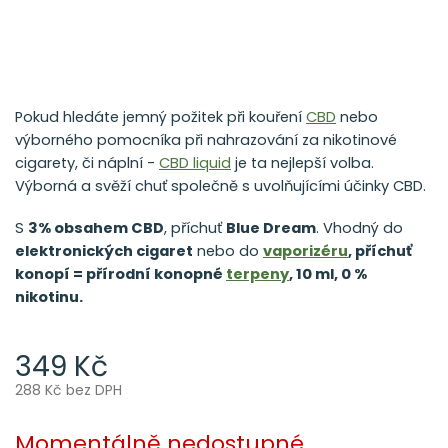
Pokud hledáte jemný požitek při kouření
CBD
nebo
výborného pomocníka při nahrazování za nikotinové
cigarety, či náplní -
CBD liquid
je ta nejlepší volba.
Výborná a svěží chuť společně s uvolňujícími účinky CBD.
S
3% obsahem CBD
, příchuť
Blue Dream
. Vhodný do
elektronických cigaret
nebo do
vaporizéru
, příchuť
konopí = přírodní konopné
terpeny
, 10 ml, 0 %
nikotinu.
349 Kč
288 Kč bez DPH
Měrná
cena:
Momentálně nedostupné