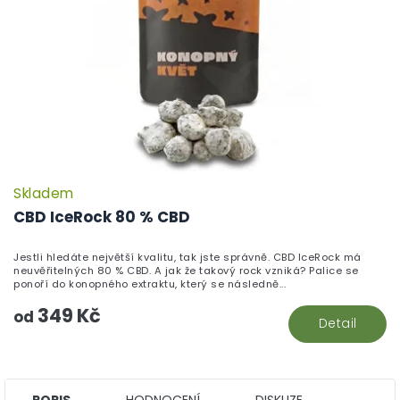
Skladem
P
h
CBD IceRock 80 % CBD
pr
je
Jestli hledáte největší kvalitu, tak jste správně. CBD IceRock má
5,
neuvěřitelných 80 % CBD. A jak že takový rock vzniká? Palice se
z
ponoří do konopného extraktu, který se následně...
5
349 Kč
hv
od
Detail
POPIS
HODNOCENÍ
DISKUZE