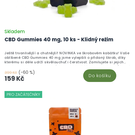
Skladem
CBD Gummies 40 mg, 10 ks - Klidný režim
Ještě trvanlivější a chutnější! NOVINKA ve škrobovém kabátku! Vaše
oblíbené CBD Gummies 40 mg jsme vylepšili o přidaný škrob, díky
kterému si déle udrží skvělouchuť i čerstvost. Zamilujete si jejich
neodolatelnou sladkou chuť a blahodárné účinky kanabinoidů, které
pomáhají zklidnit tělo i mysl. Vyrobeno v České republice z vysoce
(-60 %)
399 Kč
Do košíku
kvalitního CBD izolátu a testováno v nezávislých laboratořích pro
159 Kč
maximální kvalitu a bezpečnost.Chuť, která vydrží. Účinky, které
ucítíte. Kvalita, které můžete věřit.
PRO ZAČÁTEČNÍKY