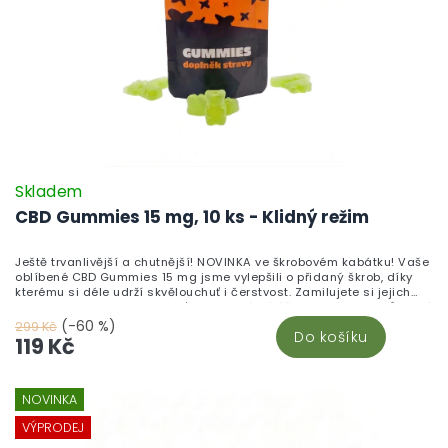
Skladem
CBD Gummies 15 mg, 10 ks - Klidný režim
Ještě trvanlivější a chutnější! NOVINKA ve škrobovém kabátku! Vaše
oblíbené CBD Gummies 15 mg jsme vylepšili o přidaný škrob, díky
kterému si déle udrží skvělouchuť i čerstvost. Zamilujete si jejich
neodolatelnou sladkou chuť a blahodárné účinky kanabinoidů, které
pomáhají zklidnit tělo i mysl. Vyrobeno v České republice z vysoce
(-60 %)
299 Kč
Do košíku
kvalitního CBD izolátu a testováno v nezávislých laboratořích pro
119 Kč
maximální kvalitu a bezpečnost. Chuť, která vydrží. Účinky, které
ucítíte. Kvalita, které můžete věřit.
NOVINKA
VÝPRODEJ