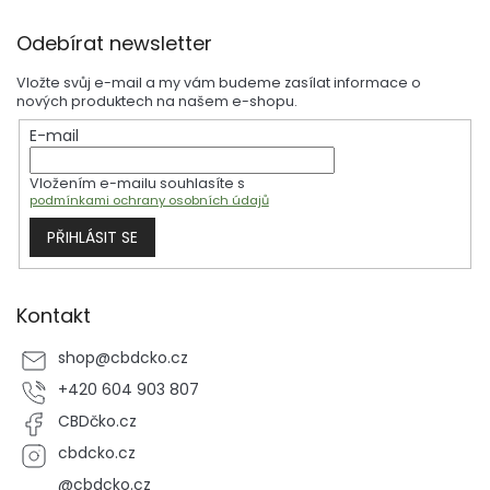
přímo v sekci oleje. Dopřejte svému zvířecímu parťákovi veškeré
Z
pozitiva CBD, které mu přinese zdraví a pohodu každý den.
Odebírat newsletter
á
p
Vložte svůj e-mail a my vám budeme zasílat informace o
a
nových produktech na našem e-shopu.
t
E-mail
í
Vložením e-mailu souhlasíte s
podmínkami ochrany osobních údajů
PŘIHLÁSIT SE
Kontakt
shop
@
cbdcko.cz
+420 604 903 807
CBDčko.cz
cbdcko.cz
@cbdcko.cz