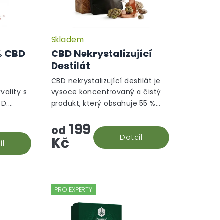
Skladem
% CBD
CBD Nekrystalizující
Destilát
CBD nekrystalizující destilát je
vality s
vysoce koncentrovaný a čistý
BD.
produkt, který obsahuje 55 %
trátu,
CBD, 5 % CBC, 4 % CBT a 2 %
199
mu
CBN. Díky odstranění všech
od
ak
nečistot je ideální pro výrobu...
Detail
Kč
il
PRO EXPERTY