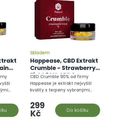
Skladem
xtrakt
Happease, CBD Extrakt
ain
Crumble - Strawberry
Field 90% CBD 1g
rmy
CBD Crumble 90% od firmy
vyšší
Happease je extrakt nejvyšší
nými
kvality s terpeny vybranými
přímo na míru tak, aby
299
osto
dohromady tvořili naprosto
dná se o
íku
harmonický produkt. Jedná se o
Do košíku
Kč
druh...