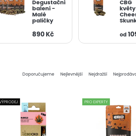
Degustační
CBG
balení -
květy
Malé
Chee
paličky
Skun
890 Kč
10
od
Ř
Doporučujeme
Nejlevnější
Nejdražší
Nejprodáva
a
z
e
n
VÝPRODEJ
PRO EXPERTY
í
p
r
o
d