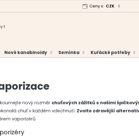
Ceny v:
CZK
 program
Garance vrácení peněz
Analýzy a certifikáty
Nové kanabinoidy
Semínka
Kuřácké potřeby
aporizace
zkoumejte nový rozměr
chuťových zážitků s našimi špičkový
okonalá chuť v každém vdechnutí.
Zvolte zdravější alternati
ěrem vaporizérů.
porizéry