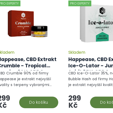
PRO EXPERTY
PRO EXPERTY
kladem
Skladem
Happease, CBD Extrakt
Happease, CBD E
Crumble - Tropical
Ice-O-Lator - Ju
Sunrise 90% CBD 1g
Spirit 35% CBD 1g
BD Crumble 90% od firmy
CBD Ice-O-Lator 35%, n
appease je extrakt nejvyšší
Bubble Hash od firmy 
vality s terpeny vybranými
je extrakt nejvyšší kvali
římo na míru tak, aby
terpeny vybranými pří
299
299
ohromady tvořili naprosto
míru tak, aby dohromady
armonický produkt. Jedná se o
Do košíku
naprosto harmonický...
Do koš
Kč
Kč
ruh...