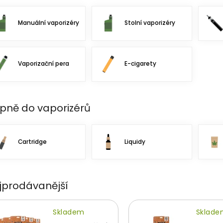
Manuální vaporizéry
Stolní vaporizéry
Vaporizační pera
E-cigarety
pně do vaporizérů
Cartridge
Liquidy
jprodávanější
Skladem
Sklad