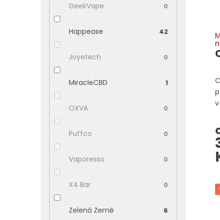
GeekVape
0
o
d
u
Happease
42
M
k
n
t
Joyetech
0
ů
C
MiracleCBD
1
p
v
OXVA
0
p
p
Puffco
0
d
m
Vaporesso
0
X4 Bar
0
Zelená Země
6