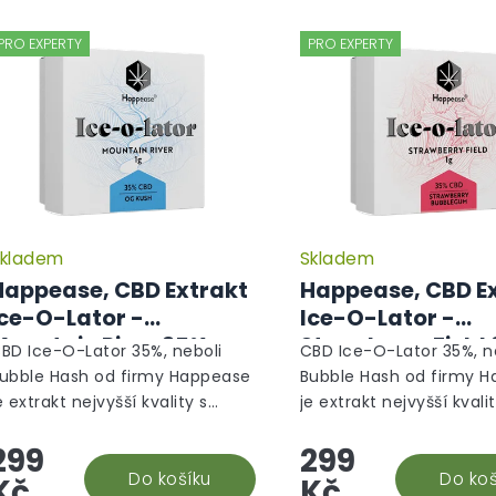
PRO EXPERTY
PRO EXPERTY
kladem
Skladem
Happease, CBD Extrakt
Happease, CBD E
Ice-O-Lator -
Ice-O-Lator -
Mountain River 35%
Strawberry Field
BD Ice-O-Lator 35%, neboli
CBD Ice-O-Lator 35%, n
CBD 1g
CBD 1g
ubble Hash od firmy Happease
Bubble Hash od firmy 
e extrakt nejvyšší kvality s
je extrakt nejvyšší kvali
erpeny vybranými přímo na
terpeny vybranými pří
299
299
íru tak, aby dohromady tvořili
míru tak, aby dohromady
aprosto harmonický...
Do košíku
naprosto harmonický...
Do koš
Kč
Kč