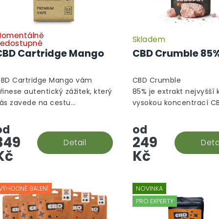
u
k
t
ů
omentálně
Skladem
Průměrné
edostupné
hodnocení
CBD Cartridge Mango
CBD Crumble 85
produktu
je
5,0
BD Cartridge Mango vám
CBD Crumble
z
řinese autentický zážitek, který
85% je extrakt nejvyšší k
5
ás zavede na cestu
vysokou koncentrací C
hvězdiček.
lnou vzrušujících a
Jedná se o druh koncen
řekvapivých chutí. Ponořte se
který se podobá větší
od
od
o tropických chutí sladkého
krystalu/vosku a není t
349
249
Detail
Deta
anga,...
tvrdý,...
Kč
Kč
VÝHODNÉ BALENÍ
NOVINKA
PRO EXPERTY