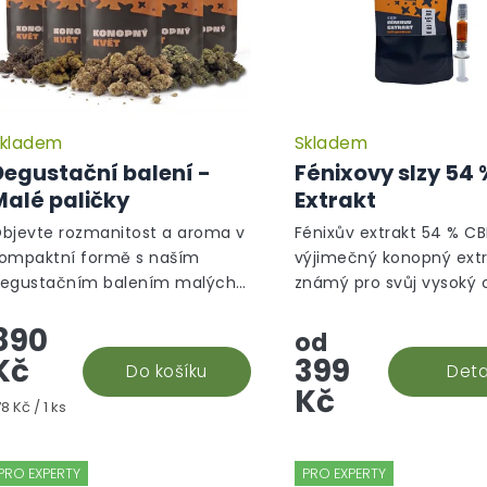
kladem
Skladem
Průměrné
hodnocení
Degustační balení -
Fénixovy slzy 54
produktu
Malé paličky
Extrakt
je
5,0
bjevte rozmanitost a aroma v
Fénixův extrakt 54 % CB
z
ompaktní formě s naším
výjimečný konopný ext
5
egustačním balením malých
známý pro svůj vysoký
hvězdiček.
BD květů! Tento výběr přináší
kanabinoidů, především
890
ět jedinečných odrůd – White
které nabízí významné
od
idow, Cannatonic, Purple
terapeutické účinky. T
Kč
399
Do košíku
Deta
aze, BZ1...
přírodní...
Kč
ěrná
78 Kč / 1 ks
ena:
PRO EXPERTY
PRO EXPERTY