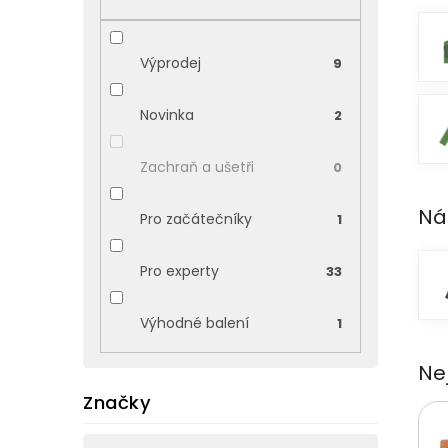
p
a
n
Výprodej
9
e
l
Novinka
2
Zachraň a ušetři
0
Ná
Pro začátečníky
1
Pro experty
33
Výhodné balení
1
Ne
Značky