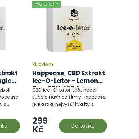
PRO EXPERTY
Skladem
xtrakt
Happease, CBD Extrakt
ngle
Ice-O-Lator - Lemon
Tree 35% CBD 1g
eboli
CBD Ice-O-Lator 35%, neboli
Happease
Bubble Hash od firmy Happease
ty s
je extrakt nejvyšší kvality s
mo na
terpeny vybranými přímo na
299
 tvořili
míru tak, aby dohromady tvořili
íku
naprosto harmonický...
Do košíku
Kč