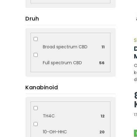
Druh
S
Broad spectrum CBD
11
Full spectrum CBD
56
O
k
d
Kanabinoid
C
p
W
H
M
1
TH4C
12
c
10-OH-HHC
20