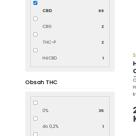
CBD
69
CBG
2
THC-P
2
S
H4CBD
1
C
Obsah THC
H
k
p
d
0%
35
h
d
do 0,2%
1