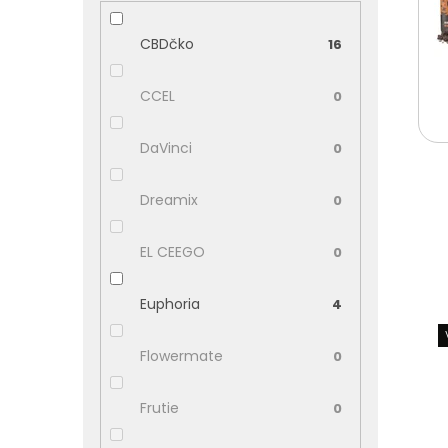
CBDčko
16
CCEL
0
DaVinci
0
Dreamix
0
EL CEEGO
0
Euphoria
4
V
ý
p
Flowermate
0
i
s
Frutie
0
p
r