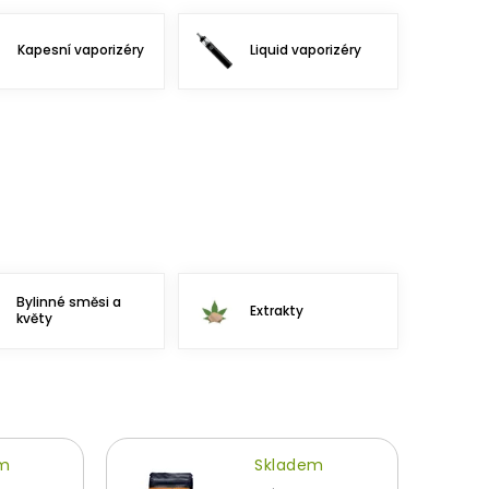
Kapesní vaporizéry
Liquid vaporizéry
Bylinné směsi a
Extrakty
květy
em
Skladem