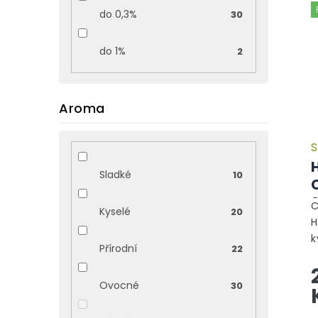
do 0,3%
30
do 1%
2
Aroma
S
Sladké
10
C
Kyselé
20
H
k
Přírodní
22
p
d
Ovocné
30
h
d