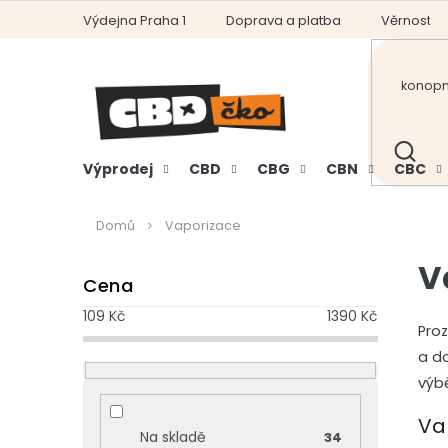
Přejít
Výdejna Praha 1
Doprava a platba
Věrnostní
na
obsah
HLEDAT
Výprodej
CBD
CBG
CBN
CBC
Domů
Vaporizace
P
V
Cena
o
s
109
Kč
1390
Kč
t
Pro
r
a d
a
výb
n
n
Va
Na skladě
34
í