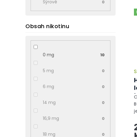
Sýrové
0
Obsah nikotinu
0 mg
10
5 mg
0
S
6 mg
0
C
14 mg
0
B
j
t
16,9 mg
0
m
n
18 mg
0