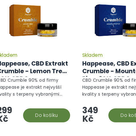
kladem
Skladem
Průměrné
hodnocení
Happease, CBD Extrakt
Happease, CBD E
produktu
Crumble - Lemon Tree
Crumble - Mount
je
90% CBD 1g
River 90% CBD 1g
5,0
BD Crumble 90% od firmy
CBD Crumble 90% od fi
z
appease je extrakt nejvyšší
Happease je extrakt nej
5
vality s terpeny vybranými
kvality s terpeny vybra
hvězdiček.
římo na míru tak, aby
přímo na míru tak, aby
299
349
ohromady tvořili naprosto
dohromady tvořili napr
armonický produkt. Jedná se o
Do košíku
harmonický produkt. Je
Do koš
Kč
Kč
ruh...
druh...