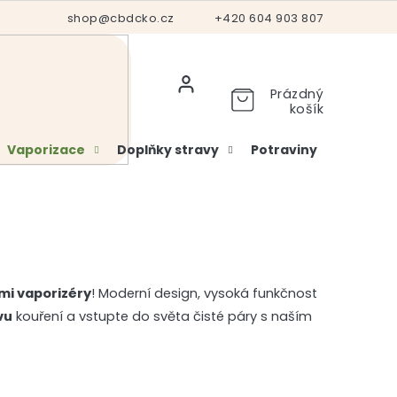
Hodnocení obchodu
shop@cbdcko.cz
Vrácení a reklamace
+420 604 903 807
Ověření věku
Prázdný
košík
Vaporizace
Doplňky stravy
Potraviny
Kosme
mi vaporizéry
! Moderní design, vysoká funkčnost
vu
kouření a vstupte do světa čisté páry s naším