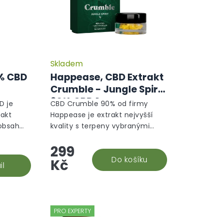
Skladem
 % CBD
Happease, CBD Extrakt
Crumble - Jungle Spirit
90% CBD 1g
D je
CBD Crumble 90% od firmy
rakt
Happease je extrakt nejvyšší
 obsah
kvality s terpeny vybranými
 CBD,
přímo na míru tak, aby
299
dohromady tvořili naprosto
ento
harmonický produkt. Jedná se o
Do košíku
Kč
il
druh...
PRO EXPERTY