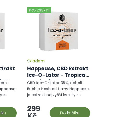
PRO EXPERTY
Skladem
xtrakt
Happease, CBD Extrakt
Ice-O-Lator - Tropical
 35%
Sunrise 35% CBD 1g
eboli
CBD Ice-O-Lator 35%, neboli
Happease
Bubble Hash od firmy Happease
ty s
je extrakt nejvyšší kvality s
mo na
terpeny vybranými přímo na
299
 tvořili
míru tak, aby dohromady tvořili
íku
naprosto harmonický...
Do košíku
Kč