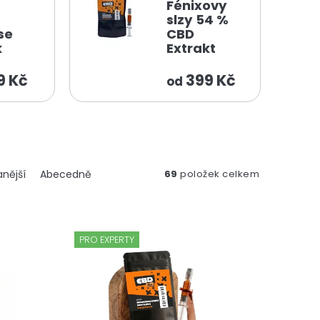
Fénixovy
slzy 54 %
se
CBD
k
Extrakt
9 Kč
399 Kč
od
nější
Abecedně
69
položek celkem
PRO EXPERTY