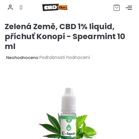
CZK
Přejít
Zelená Země, CBD 1% liquid,
na
obsah
příchuť Konopí - Spearmint 10
ml
Průměrné
Podrobnosti hodnocení
Neohodnoceno
hodnocení
produktu
je
0,0
z
5
hvězdiček.