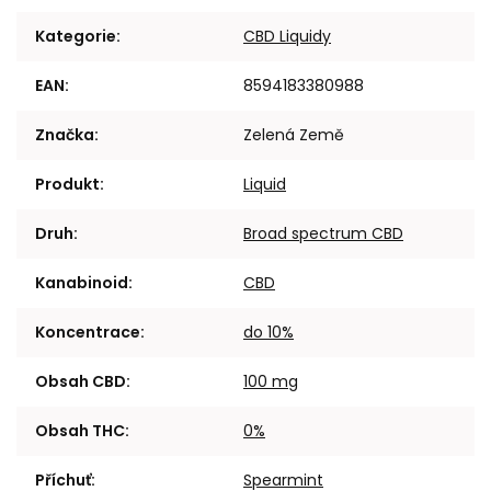
Kategorie
:
CBD Liquidy
EAN
:
8594183380988
Značka
:
Zelená Země
Produkt
:
Liquid
Druh
:
Broad spectrum CBD
Kanabinoid
:
CBD
Koncentrace
:
do 10%
Obsah CBD
:
100 mg
Obsah THC
:
0%
Příchuť
:
Spearmint