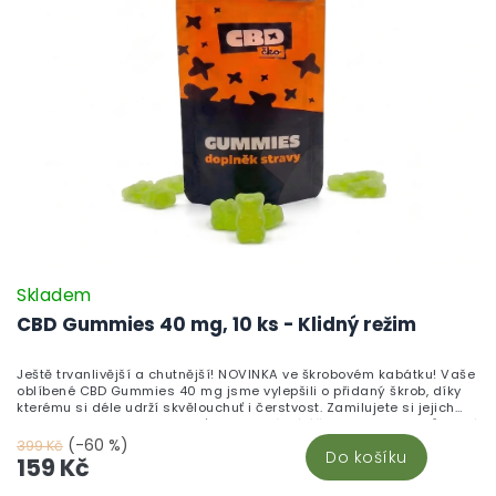
Skladem
CBD Gummies 40 mg, 10 ks - Klidný režim
Ještě trvanlivější a chutnější! NOVINKA ve škrobovém kabátku! Vaše
oblíbené CBD Gummies 40 mg jsme vylepšili o přidaný škrob, díky
kterému si déle udrží skvělouchuť i čerstvost. Zamilujete si jejich
neodolatelnou sladkou chuť a blahodárné účinky kanabinoidů, které
pomáhají zklidnit tělo i mysl. Vyrobeno v České republice z vysoce
(-60 %)
399 Kč
Do košíku
kvalitního CBD izolátu a testováno v nezávislých laboratořích pro
159 Kč
maximální kvalitu a bezpečnost.Chuť, která vydrží. Účinky, které
ucítíte. Kvalita, které můžete věřit.