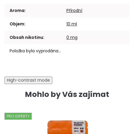
Aroma
:
Přírodní
Objem
:
10 ml
Obsah nikotinu
:
0 mg
Položka byla vyprodána…
High-contrast mode
Mohlo by Vás zajímat
PRO EXPERTY