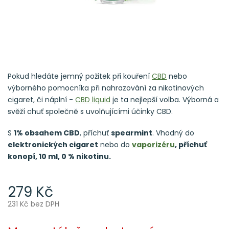
Pokud hledáte jemný požitek při kouření
CBD
nebo
výborného pomocníka při nahrazování za nikotinových
cigaret, či náplní -
CBD liquid
je ta nejlepší volba. Výborná a
svěží chuť společně s uvolňujícími účinky CBD.
S
1% obsahem CBD
, příchuť
spearmint
. Vhodný do
elektronických cigaret
nebo do
vaporizéru
, příchuť
konopí, 10 ml, 0 % nikotinu.
279 Kč
231 Kč bez DPH
Měrná
cena: