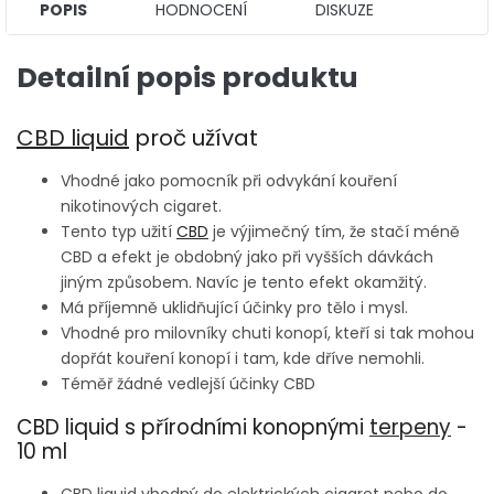
POPIS
HODNOCENÍ
DISKUZE
Detailní popis produktu
CBD liquid
proč užívat
Vhodné jako pomocník při odvykání kouření
nikotinových cigaret.
Tento typ užití
CBD
je výjimečný tím, že stačí méně
CBD a efekt je obdobný jako při vyšších dávkách
jiným způsobem. Navíc je tento efekt okamžitý.
Má příjemně uklidňující účinky pro tělo i mysl.
Vhodné pro milovníky chuti konopí, kteří si tak mohou
dopřát kouření konopí i tam, kde dříve nemohli.
Téměř žádné vedlejší účinky CBD
CBD liquid s přírodními konopnými
terpeny
-
10 ml
CBD liquid vhodný do elektrických cigaret nebo do