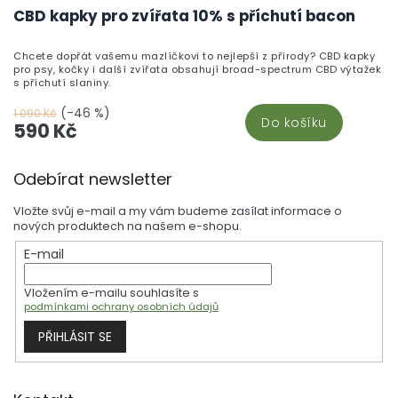
CBD kapky pro zvířata 10% s příchutí bacon
Chcete dopřát vašemu mazlíčkovi to nejlepší z přírody? CBD kapky
pro psy, kočky i další zvířata obsahují broad-spectrum CBD výtažek
s příchutí slaniny.
(-46 %)
1 090 Kč
Do košíku
590 Kč
Z
Odebírat newsletter
á
p
Vložte svůj e-mail a my vám budeme zasílat informace o
a
nových produktech na našem e-shopu.
t
E-mail
í
Vložením e-mailu souhlasíte s
podmínkami ochrany osobních údajů
PŘIHLÁSIT SE