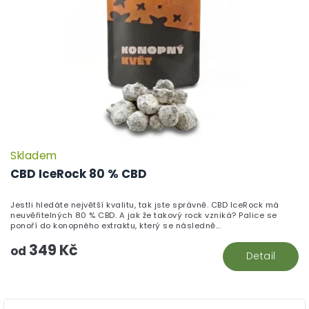
Skladem
P
h
CBD IceRock 80 % CBD
pr
je
Jestli hledáte největší kvalitu, tak jste správně. CBD IceRock má
5,
neuvěřitelných 80 % CBD. A jak že takový rock vzniká? Palice se
z
ponoří do konopného extraktu, který se následně...
5
349 Kč
hv
od
Detail