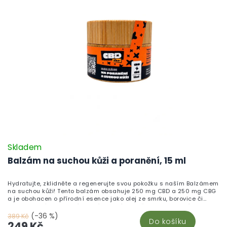
Skladem
Balzám na suchou kůži a poranění, 15 ml
Hydratujte, zklidněte a regenerujte svou pokožku s naším Balzámem
na suchou kůži! Tento balzám obsahuje 250 mg CBD a 250 mg CBG
a je obohacen o přírodní esence jako olej ze smrku, borovice či
mumio, které podporují hojení drobných oděrek a hydratují suchou
a podrážděnou pokožku. Všechny suroviny, včetně nejkvalitnějších
(-36 %)
389 Kč
Do košíku
ingrediencí, pochází z tuzemské výroby. Balzám stačí jemně
249 Kč