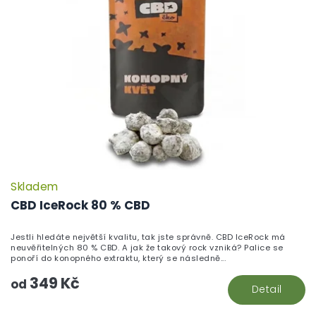
Skladem
P
h
CBD IceRock 80 % CBD
pr
je
Jestli hledáte největší kvalitu, tak jste správně. CBD IceRock má
5,
neuvěřitelných 80 % CBD. A jak že takový rock vzniká? Palice se
z
ponoří do konopného extraktu, který se následně...
5
349 Kč
hv
od
Detail