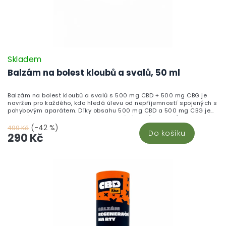
Skladem
Balzám na bolest kloubů a svalů, 50 ml
Balzám na bolest kloubů a svalů s 500 mg CBD + 500 mg CBG je
navržen pro každého, kdo hledá úlevu od nepříjemností spojených s
pohybovým aparátem. Díky obsahu 500 mg CBD a 500 mg CBG je
ideální volbou pro regeneraci a uvolnění svalů a kloubů. Tento krém,
vyrobený z nejkvalitnějších ingrediencí přímo v České republice,
(-42 %)
499 Kč
Do košíku
kombinuje přírodní esenciální oleje z jedle, smrku nebo borovice,
290 Kč
které mají zklidňující a osvěžující účinky. Bambusová dóza se
snadno přenáší, takže pomoc máte vždy po ruce. Stačí jemně
rozetřít krém na bolavé místo a užít si jeho příjemný účinek. Pro více
informací navštivte náš článek o Konopné masti.