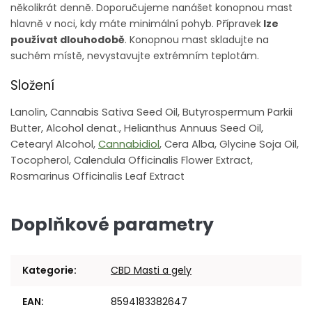
několikrát denně. Doporučujeme nanášet konopnou mast
hlavně v noci, kdy máte minimální pohyb. Přípravek
lze
používat dlouhodobě
. Konopnou mast skladujte na
suchém místě, nevystavujte extrémním teplotám.
Složení
Lanolin, Cannabis Sativa Seed Oil, Butyrospermum Parkii
Butter, Alcohol denat., Helianthus Annuus Seed Oil,
Cetearyl Alcohol,
Cannabidiol
, Cera Alba, Glycine Soja Oil,
Tocopherol, Calendula Officinalis Flower Extract,
Rosmarinus Officinalis Leaf Extract
Doplňkové parametry
Kategorie
:
CBD Masti a gely
EAN
:
8594183382647