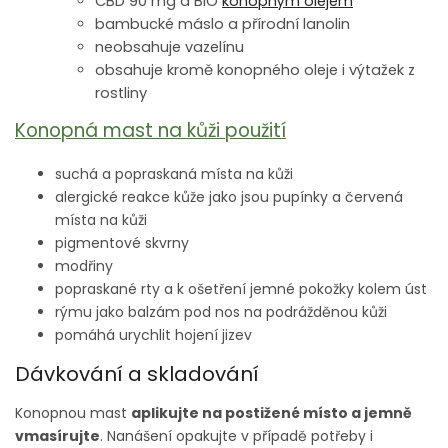
CBD 90 mg a BIO
konopným olejem
bambucké máslo a přírodní lanolin
neobsahuje vazelínu
obsahuje kromě konopného oleje i výtažek z
rostliny
Konopná mast na kůži použití
suchá a popraskaná místa na kůži
alergické reakce kůže jako jsou pupínky a červená
místa na kůži
pigmentové skvrny
modřiny
popraskané rty a k ošetření jemné pokožky kolem úst
rýmu jako balzám pod nos na podrážděnou kůži
pomáhá urychlit hojení jizev
Dávkování a skladování
Konopnou mast
aplikujte na postižené místo a jemně
vmasírujte
. Nanášení opakujte v případě potřeby i