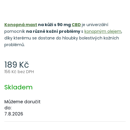
Konopná mast
na kůži s 90 mg
CBD
je univerzální
pomocník
na různé kožní problémy
s
konopným olejem
,
díky kterému se dostane do hloubky bolestivých kožních
problémů.
189 Kč
156 Kč bez DPH
Měrná
cena:
Skladem
Můžeme doručit
do:
7.8.2026