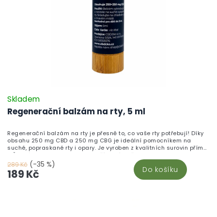
Skladem
Regenerační balzám na rty, 5 ml
Regenerační balzám na rty je přesně to, co vaše rty potřebují! Díky
obsahu 250 mg CBD a 250 mg CBG je ideální pomocníkem na
suché, popraskané rty i opary. Je vyroben z kvalitních surovin přímo
v České republice a obsahuje přírodní složky jako propolis a
slunečnicový olej, které zajišťují hloubkovou hydrataci, regeneraci a
(-35 %)
289 Kč
Do košíku
ochranu jemné pokožky rtů. Balzám je malý a praktický – ideální do
189 Kč
kapsy nebo kabelky. Stačí jej jednoduše nanést a vaše rty budou
zase hebké a zdravé. Objevte více produktů v sekci CBD kosmetika.