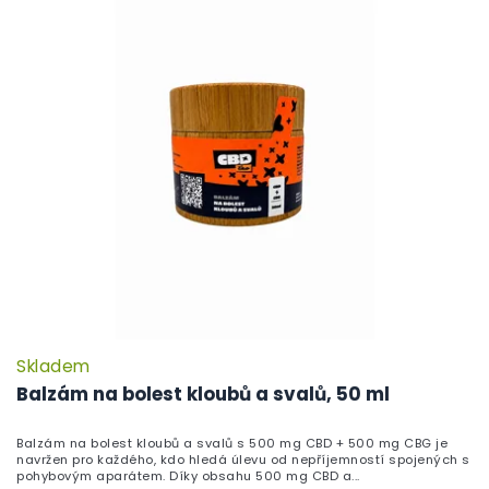
Skladem
P
h
Balzám na bolest kloubů a svalů, 50 ml
pr
je
Balzám na bolest kloubů a svalů s 500 mg CBD + 500 mg CBG je
5,
navržen pro každého, kdo hledá úlevu od nepříjemností spojených s
z
pohybovým aparátem. Díky obsahu 500 mg CBD a...