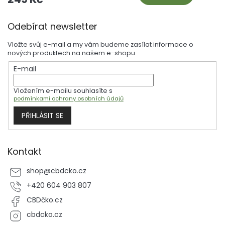
vmasírovat do postiženého místa a užít si jeho blahodárné účinky.
Přidejte do své výbavy tuto nezbytnost pro péči o pleť a objevte více
Z
v sekci CBD kosmetika.
Odebírat newsletter
á
p
Vložte svůj e-mail a my vám budeme zasílat informace o
a
nových produktech na našem e-shopu.
t
E-mail
í
Vložením e-mailu souhlasíte s
podmínkami ochrany osobních údajů
PŘIHLÁSIT SE
Kontakt
shop
@
cbdcko.cz
+420 604 903 807
CBDčko.cz
cbdcko.cz