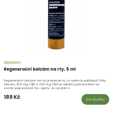
Skladem
P
h
Regenerační balzám na rty, 5 ml
pr
je
Regenerační balzám na rty je přesně to, co vaše rty potřebují! Díky
5,
obsahu 250 mg CBD a 250 mg CBG je ideální pomocníkem na
z
suché, popraskané rty i opary. Je vyroben z...
5
189 Kč
hv
Do košíku