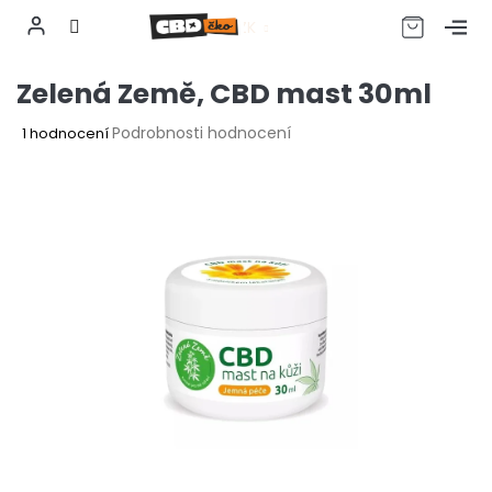
CZK
Přejít
Zelená Země, CBD mast 30ml
na
obsah
Průměrné
Podrobnosti hodnocení
1 hodnocení
hodnocení
produktu
je
5,0
z
5
hvězdiček.