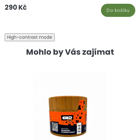
5
290 Kč
hv
Do košíku
High-contrast mode
Mohlo by Vás zajímat