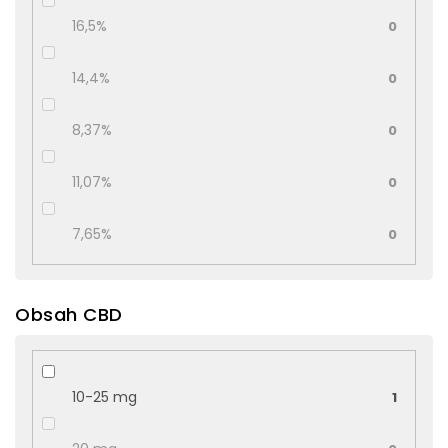
16,5%
0
14,4%
0
8,37%
0
11,07%
0
7,65%
0
Obsah CBD
10-25 mg
1