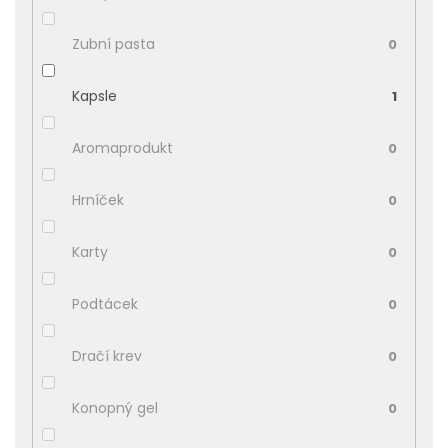
Zubní pasta
0
Kapsle
1
Aromaprodukt
0
Hrníček
0
Karty
0
Podtácek
0
Dračí krev
0
Konopný gel
0