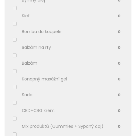
Bylinný olej
0
Kief
0
Bomba do koupele
0
Balzám na rty
0
Balzám
0
Konopný masážní gel
0
Sada
0
CBD+CBG krém
0
Mix produktů (Gummies + Sypaný čaj)
0