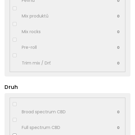
Pevná
0
Mix produktů
0
Mix rocks
0
Pre-roll
0
Trim mix / Drť
0
Druh
Broad spectrum CBD
0
Full spectrum CBD
0