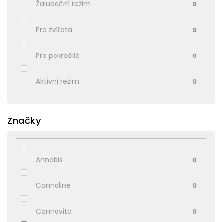
Žaludeční režim
0
Pro zvířata
0
Pro pokročilé
0
Aktivní režim
0
Značky
Annabis
0
Cannaline
0
Cannavita
0