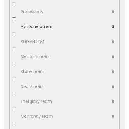
Pro experty
0
Výhodné balení
3
REBRANDING
0
Mentální režim
0
Klidný režim
0
Noční režim
0
Energický režim
0
Ochranný režim
0