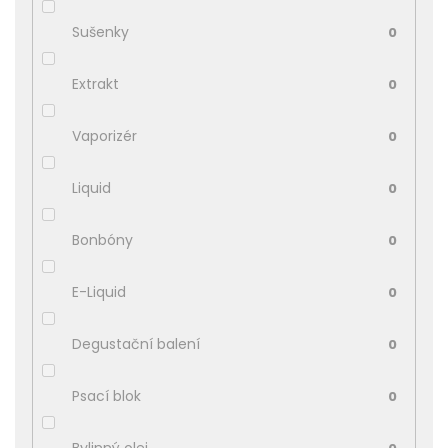
Sušenky
0
Extrakt
0
Vaporizér
0
Liquid
0
Bonbóny
0
E-Liquid
0
Degustační balení
0
Psací blok
0