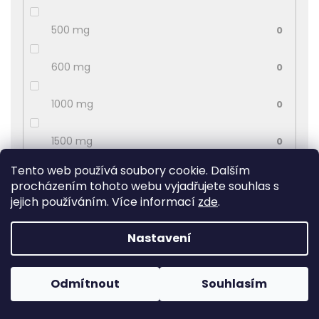
500 mg
0
600 mg
0
1000 mg
0
1500 mg
0
Tento web používá soubory cookie. Dalším
2400 mg
0
procházením tohoto webu vyjadřujete souhlas s
jejich používáním. Více informací
zde
.
8%
0
Nastavení
50 mg
0
Odmítnout
Souhlasím
11%
0