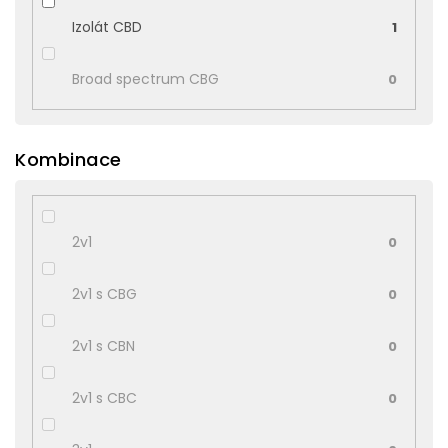
Izolát CBD
1
Broad spectrum CBG
0
Kombinace
2v1
0
2v1 s CBG
0
2v1 s CBN
0
2v1 s CBC
0