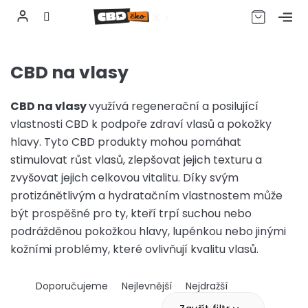
CZK
Přejít
na
CBD na vlasy
obsah
CBD na vlasy
využívá regenerační a posilující
vlastnosti CBD k podpoře zdraví vlasů a pokožky
hlavy. Tyto CBD produkty mohou pomáhat
stimulovat růst vlasů, zlepšovat jejich texturu a
zvyšovat jejich celkovou vitalitu. Díky svým
protizánětlivým a hydratačním vlastnostem může
být prospěšné pro ty, kteří trpí suchou nebo
podrážděnou pokožkou hlavy, lupénkou nebo jinými
kožními problémy, které ovlivňují kvalitu vlasů.
Ř
Doporučujeme
Nejlevnější
Nejdražší
a