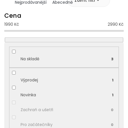
z
Zavřít filtr
Nejprodávanější
Abecedně
e
n
Cena
í
1990
Kč
2990
Kč
p
r
o
d
u
k
Na skladě
3
t
ů
Výprodej
1
Novinka
1
Zachraň a ušetři
0
Pro začátečníky
0