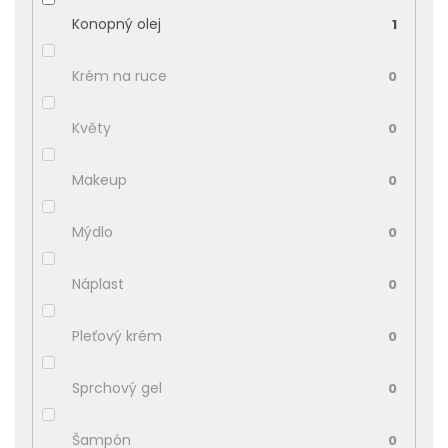
Konopný olej
1
Krém na ruce
0
Květy
0
Makeup
0
Mýdlo
0
Náplast
0
Pleťový krém
0
Sprchový gel
0
Šampón
0