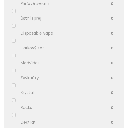
Pleťové sérum
0
Ústní sprej
0
Disposable vape
0
Dárkový set
0
Medvídci
0
Žvýkačky
0
Krystal
0
Rocks
0
Destilát
0