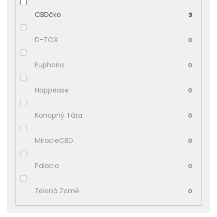
CBDčko
3
D-TOX
0
Euphoria
0
Happease
0
Konopný Táta
0
MiracleCBD
0
Palacio
0
Zelená Země
0