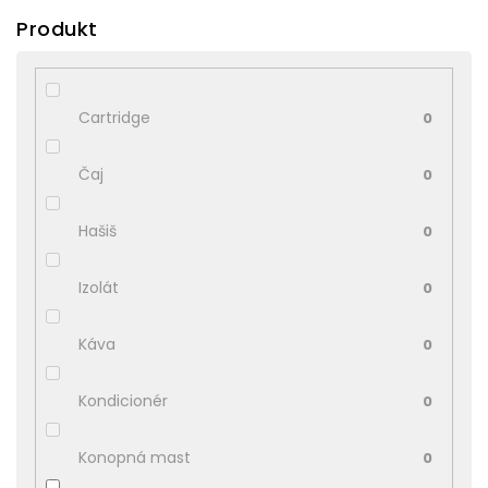
Produkt
Cartridge
0
Čaj
0
Hašiš
0
Izolát
0
Káva
0
Kondicionér
0
Konopná mast
0