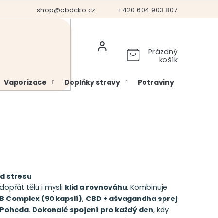
Hodnocení obchodu
shop@cbdcko.cz
Vrácení a reklamace
+420 604 903 807
Ověření věku
Prázdný
košík
Vaporizace
Doplňky stravy
Potraviny
Kosme
d stresu
dopřát tělu i mysli
klid a rovnováhu
. Kombinuje
B Complex (90 kapslí)
,
CBD + ašvagandha sprej
Pohoda
.
Dokonalé spojení pro každý den
, kdy