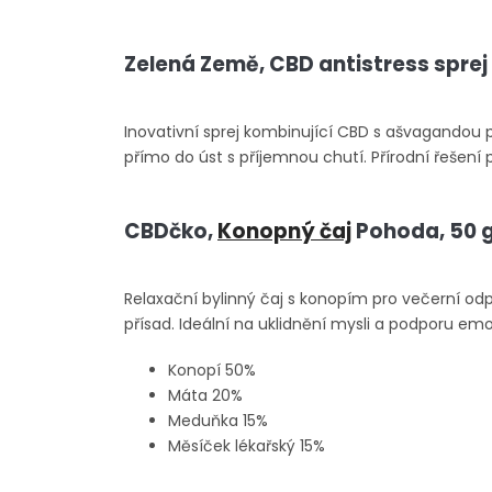
Zelená Země, CBD antistress spre
Inovativní sprej kombinující CBD s ašvagandou p
přímo do úst s příjemnou chutí. Přírodní řešen
CBDčko,
Konopný čaj
Pohoda, 50 
Relaxační bylinný čaj s konopím pro večerní odpo
přísad. Ideální na uklidnění mysli a podporu e
Konopí 50%
Máta 20%
Meduňka 15%
Měsíček lékařský 15%