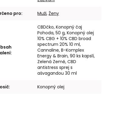
rčeno pro
:
Muži
,
Ženy
CBDčko, Konopný čaj
Pohoda, 50 g, Konopný olej
10% CBG + 10% CBD broad
spectrum 20% 10 ml,
bsah
Cannaline, B-Komplex
alení
:
Energy & Brain, 90 ks kapslí,
Zelená Země, CBD
antistress sprej s
ašvagandou 30 ml
osič
:
Konopný olej