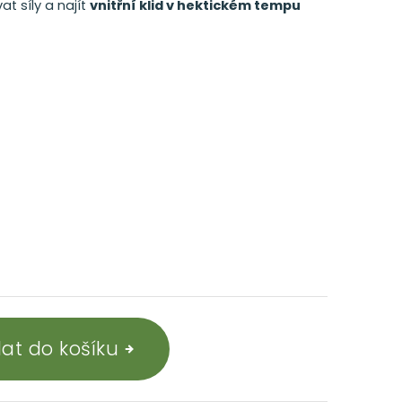
t síly a najít
vnitřní klid v hektickém tempu
dat do košíku