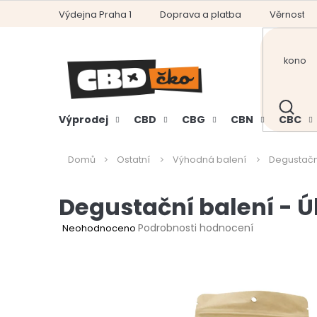
Přejít
Výdejna Praha 1
Doprava a platba
Věrnostní
na
obsah
HLEDAT
Výprodej
CBD
CBG
CBN
CBC
Domů
Ostatní
Výhodná balení
Degustační
Degustační balení - Ú
Průměrné
Podrobnosti hodnocení
Neohodnoceno
hodnocení
produktu
je
0,0
z
5