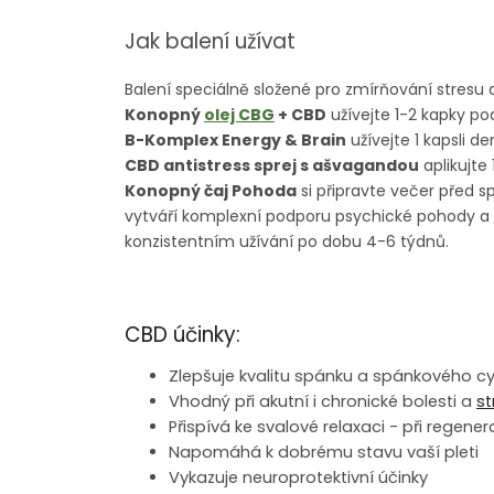
Jak balení užívat
Balení speciálně složené pro zmírňování stresu 
Konopný
olej CBG
+ CBD
užívejte 1-2 kapky po
B-Komplex Energy & Brain
užívejte 1 kapsli 
CBD antistress sprej s ašvagandou
aplikujte 
Konopný čaj Pohoda
si připravte večer před s
vytváří komplexní podporu psychické pohody a r
konzistentním užívání po dobu 4-6 týdnů.
CBD účinky:
Zlepšuje kvalitu spánku a spánkového cy
Vhodný při akutní i chronické bolesti a
st
Přispívá ke svalové relaxaci - při regenera
Napomáhá k dobrému stavu vaší pleti
Vykazuje neuroprotektivní účinky