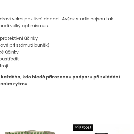
raví velmi pozitivní dopad. Avšak studie nejsou tak
budí velký optimismus.
protektivní účinky
čové při stárnutí buněk)
cké účinky
oustředit
trojí
o každého, kdo hledá přirozenou podporu při zvládání
denním rytmu
VÝPRODEJ