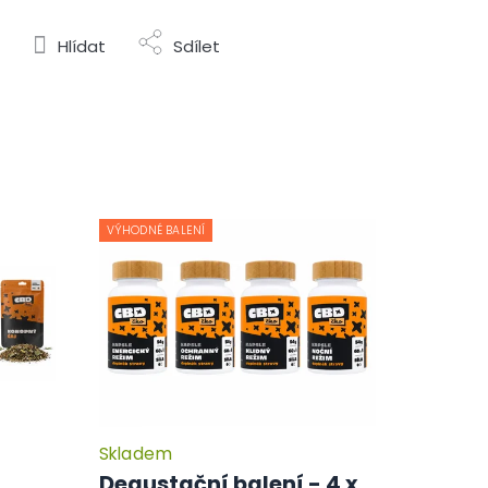
Hlídat
Sdílet
VÝHODNÉ BALENÍ
Skladem
Degustační balení - 4 x