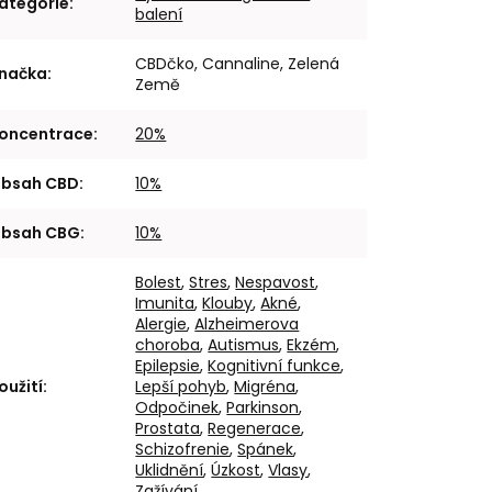
ategorie
:
balení
CBDčko, Cannaline, Zelená
načka
:
Země
oncentrace
:
20%
bsah CBD
:
10%
bsah CBG
:
10%
Bolest
,
Stres
,
Nespavost
,
Imunita
,
Klouby
,
Akné
,
Alergie
,
Alzheimerova
choroba
,
Autismus
,
Ekzém
,
Epilepsie
,
Kognitivní funkce
,
oužití
:
Lepší pohyb
,
Migréna
,
Odpočinek
,
Parkinson
,
Prostata
,
Regenerace
,
Schizofrenie
,
Spánek
,
Uklidnění
,
Úzkost
,
Vlasy
,
Zažívání