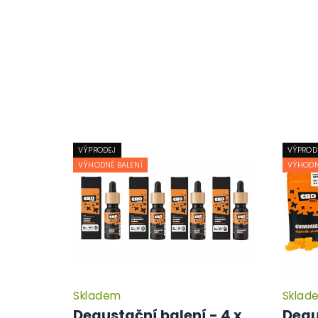
VÝPRODEJ
VÝPROD
VÝHODNÉ BALENÍ
VÝHODN
Skladem
Sklad
Degustační balení - 4 x
Degu