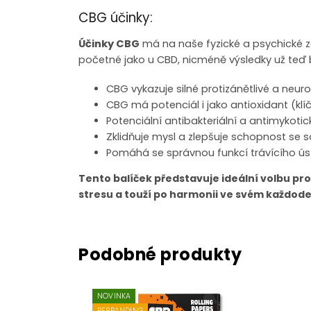
CBG účinky:
Účinky CBG
má na naše fyzické a psychické zd
početné jako u CBD, nicméně výsledky už teď 
CBG vykazuje silné protizánětlivé a neuro
CBG má potenciál i jako antioxidant (klí
Potenciální antibakteriální a antimykoti
Zklidňuje mysl a zlepšuje schopnost se s
Pomáhá se správnou funkcí trávícího ús
Tento balíček představuje ideální volbu pr
stresu a touží po harmonii ve svém každo
NOVINKA
REBRANDING