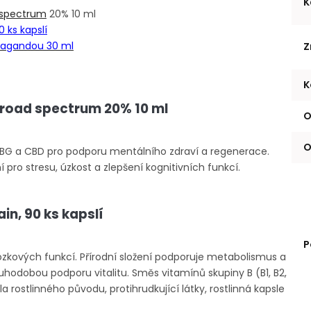
K
 spectrum
20% 10 ml
 ks kapslí
švagandou 30 ml
Z
K
broad spectrum 20% 10 ml
O
O
BG a CBD pro podporu mentálního zdraví a regenerace.
 pro stresu, úzkost a zlepšení kognitivních funkcí.
in, 90 ks kapslí
P
zkových funkcí. Přírodní složení podporuje metabolismus a
hodobou podporu vitalitu. Směs vitamínů skupiny B (B1, B2,
la rostlinného původu, protihrudkující látky, rostlinná kapsle