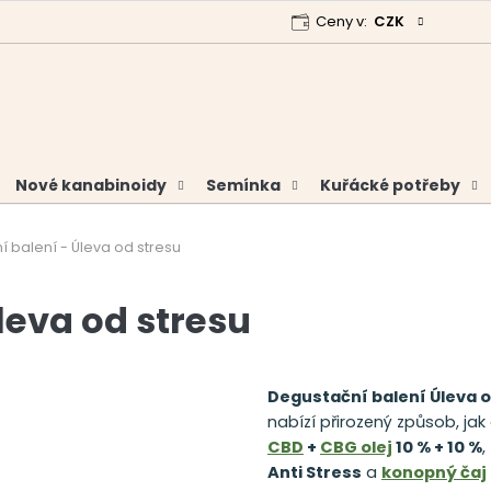
Ceny v:
CZK
 program
Garance vrácení peněz
Analýzy a certifikáty
Nové kanabinoidy
Semínka
Kuřácké potřeby
 balení - Úleva od stresu
leva od stresu
Degustační balení Úleva o
nabízí přirozený způsob, jak 
CBD
+
CBG olej
10 % + 10 %
,
Anti Stress
a
konopný čaj