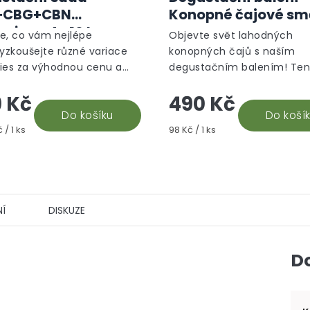
produktu
+CBG+CBN
Konopné čajové sm
je
ies – 4x 10 ks
5,0
e, co vám nejlépe
Objevte svět lahodných
z
Vyzkoušejte různé variace
konopných čajů s naším
5
es za výhodnou cenu a
degustačním balením! Ten
hvězdiček.
e si svého favorita mezi
speciální balíček obsahuje 
 Kč
490 Kč
noidy CBD, CBG a CBN.
unikátních směsí – Santhic
á degustační sada...
Do košíku
Harmonické trávení, Pevné 
Do koší
Měrná
 / 1 ks
98 Kč / 1 ks
Pohoda a...
cena:
Í
DISKUZE
D