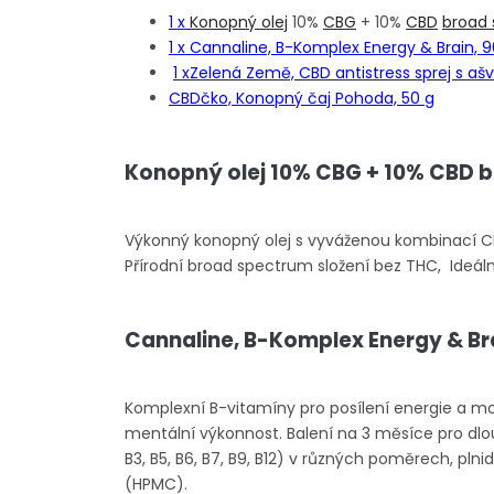
1 x
Konopný olej
10%
CBG
+ 10%
CBD
broad
1 x
Cannaline, B-Komplex Energy & Brain, 90
1 x
Zelená Země, CBD antistress sprej s a
CBDčko, Konopný čaj Pohoda, 50 g
Konopný olej 10% CBG + 10% CBD 
Výkonný konopný olej s vyváženou kombinací C
Přírodní broad spectrum složení bez THC, Ideální
Cannaline, B-Komplex Energy & Bra
Komplexní B-vitamíny pro posílení energie a mo
mentální výkonnost. Balení na 3 měsíce pro dlou
B3, B5, B6, B7, B9, B12) v různých poměrech, plnid
(HPMC).