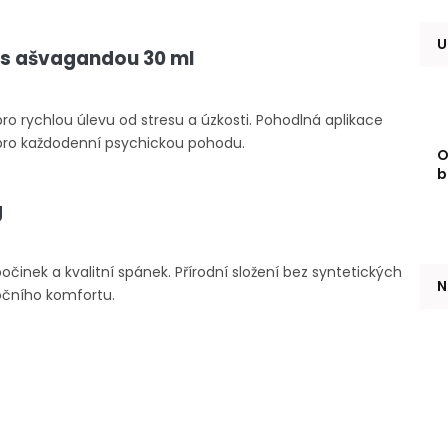
U
j s ašvagandou 30 ml
ro rychlou úlevu od stresu a úzkosti. Pohodlná aplikace
í pro každodenní psychickou pohodu.
O
b
g
činek a kvalitní spánek. Přírodní složení bez syntetických
N
močního komfortu.