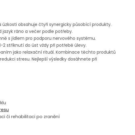
a úzkosti obsahuje čtyři synergicky působící produkty.
d jazyk ráno a večer podle potřeby.
denně s jídlem pro podporu nervového systému.
1-2 stříknutí do úst vždy při potřebě úlevy.
paním jako relaxační rituál. Kombinace těchto produktů
edukci stresu. Nejlepší výsledky dosáhnete při
klu
resu
ci či rehabilitaci po zranění