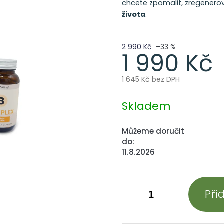
chcete zpomalit, zregenerova
života
.
2 990 Kč
–33 %
1 990 Kč
1 645 Kč bez DPH
Měrná
cena:
Skladem
Můžeme doručit
do:
11.8.2026
Při