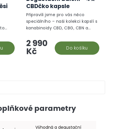
ěsi
CBDčko kapsle
Připravili jsme pro vás něco
speciálního – naši kolekci kapslí s
to
kanabinoidy CBD, CBG, CBN a
5
jejich kombinace, které u nás
2 990
a,
můžete zakoupit za super cenu.
zdraví,
ku
Představte si to:...
Do košíku
Kč
oplňkové parametry
Výhodná a degustační