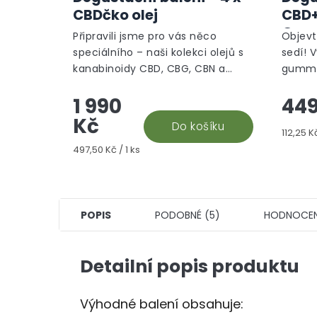
CBDčko olej
CBD
Gumm
Připravili jsme pro vás něco
Objevt
speciálního – naši kolekci olejů s
sedí! 
kanabinoidy CBD, CBG, CBN a
gummi
jejich kombinace, které u nás
najdět
1 990
449
můžete zakoupit za super cenu.
kanabi
Představte si to:...
Výhodn
Kč
Do košíku
Měrná
112,25 Kč
cena:
Měrná
497,50 Kč / 1 ks
cena:
POPIS
PODOBNÉ (5)
HODNOCEN
Detailní popis produktu
Výhodné balení obsahuje: