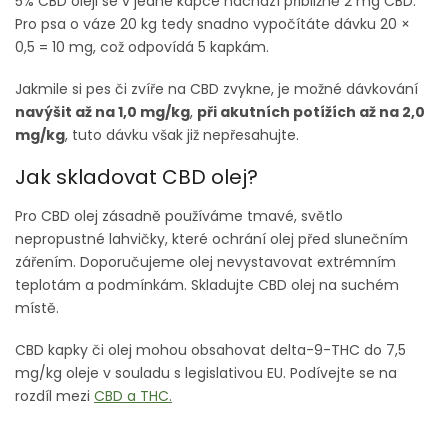
5% CBD oleji se v jedné kapce nachází přibližně 2 mg CBD.
Pro psa o váze 20 kg tedy snadno vypočítáte dávku 20 ×
0,5 = 10 mg, což odpovídá 5 kapkám.
Jakmile si pes či zvíře na CBD zvykne, je možné dávkování
navýšit až na 1,0 mg/kg
,
při akutních potížích až na 2,0
mg/kg
, tuto dávku však již nepřesahujte.
Jak skladovat CBD olej?
Pro CBD olej zásadně používáme tmavé, světlo
nepropustné lahvičky, které ochrání olej před slunečním
zářením. Doporučujeme olej nevystavovat extrémním
teplotám a podmínkám. Skladujte CBD olej na suchém
místě.
CBD kapky či olej mohou obsahovat delta-9-THC do 7,5
mg/kg oleje v souladu s legislativou EU. Podívejte se na
rozdíl mezi
CBD a THC.