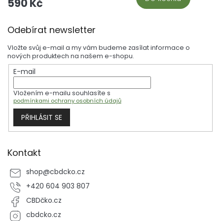
590 Kč
Z
Odebírat newsletter
á
p
Vložte svůj e-mail a my vám budeme zasílat informace o
a
nových produktech na našem e-shopu.
t
E-mail
í
Vložením e-mailu souhlasíte s
podmínkami ochrany osobních údajů
PŘIHLÁSIT SE
Kontakt
shop
@
cbdcko.cz
+420 604 903 807
CBDčko.cz
cbdcko.cz