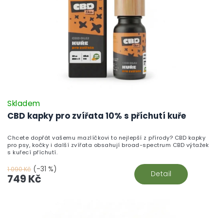
Skladem
CBD kapky pro zvířata 10% s příchutí kuře
Chcete dopřát vašemu mazlíčkovi to nejlepší z přírody? CBD kapky
pro psy, kočky i další zvířata obsahují broad-spectrum CBD výtažek
s kuřecí příchutí.
(-31 %)
1 090 Kč
Detail
749 Kč