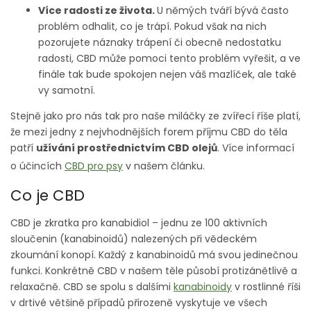
Více radosti ze života.
U němých tváří bývá často
problém odhalit, co je trápí. Pokud však na nich
pozorujete náznaky trápení či obecně nedostatku
radosti, CBD může pomoci tento problém vyřešit, a ve
finále tak bude spokojen nejen váš mazlíček, ale také
vy samotní.
Stejně jako pro nás tak pro naše miláčky ze zvířecí říše platí,
že mezi jedny z nejvhodnějších forem příjmu CBD do těla
patří
užívání prostřednictvím CBD olejů
.
Více informací
o účincích
CBD pro psy
v našem článku.
Co je CBD
CBD je zkratka pro kanabidiol – jednu ze 100 aktivních
sloučenin (kanabinoidů) nalezených při vědeckém
zkoumání konopí. Každý z kanabinoidů má svou jedinečnou
funkci. Konkrétně CBD v našem těle působí protizánětlivě a
relaxačně. CBD se spolu s dalšími
kanabinoidy
v rostlinné říši
v drtivé většině případů přirozeně vyskytuje ve všech