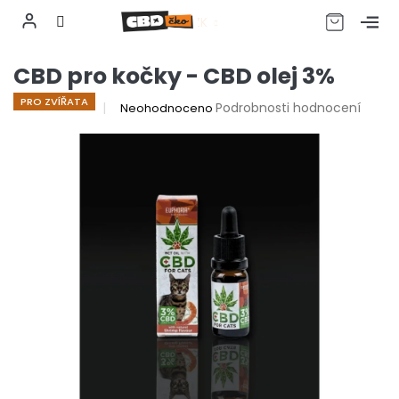
CZK
Přejít
CBD pro kočky - CBD olej 3%
na
obsah
PRO ZVÍŘATA
Průměrné
Podrobnosti hodnocení
Neohodnoceno
hodnocení
produktu
je
0,0
z
5
hvězdiček.