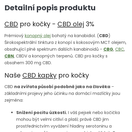
Detailní popis produktu
CBD
pro kočky -
CBD olej
3%
Prémiový
konopný olej
bohatý na kanabidiol. (
CBD
)
Širokospektrální tinktura z konopí s kokosovým MCT olejem,
obsahující plné spektrum dalších kanabinoidů -
CBG
,
CBC
,
CBN
, CBDV a konopných terpenů. CBD pro kočky s
obsahem 300 mg CBD.
Naše
CBD kapky
pro kočky
CBD
na zvířata
působí podobně jako na člověka
–
základními projevy jeho účinku na domácí mazlíčky jsou
zejména:
Snížení pocitu úzkosti.
I váš pejsek nebo kočička
mohou být velmi citliví a plaší; právě CBD jim
prostřednictvím vyvážení hladiny serotoninu a