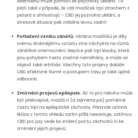
adenosinu může pomoci se psychicky uklidnit. To
platí také v případě, že váš mazlíček trpí strachem z
petard a ohňostrojů – CBD jej pozvolna uklidní, a
stresové situace pak zvládne levou zadní!
Potlačení vzniku zánětů.
Většina mazlíčků je díky
svému drobnějšímu vzrůstu více náchylná na různá
zánětlivá onemocnění. Nejvíce pak trpí klouby, které
jsou pohybem často značně namáhány, a může se
objevit také artritida. Všechny tyto projevy dokáže
CBD efektivně tlumit a postupem času je také úplně
odbourat.
Zmírnění projevů epilepsie.
Ač to pro někoho může
být překvapivé, mazlíčci (a zejména psi) poměrně
často trpí na epileptické záchvaty. Přestože účinná
léčba v tomto ohledu zatím příliš neexistuje, zatímco
CBD pro psy vede ke snížení počtu záchvatů či ke
zmírnění jejich projevů.