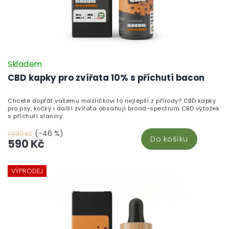
Skladem
CBD kapky pro zvířata 10% s příchutí bacon
Chcete dopřát vašemu mazlíčkovi to nejlepší z přírody? CBD kapky
pro psy, kočky i další zvířata obsahují broad-spectrum CBD výtažek
s příchutí slaniny.
(-46 %)
1 090 Kč
Do košíku
590 Kč
VÝPRODEJ