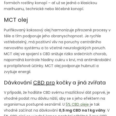
formách rostliny konopí – ať už se jedná o klasickou
marihuanu, technické nebo léčebné konopí.
MCT olej
Purifikovaný kokosový olej harmonizuje přirozené procesy v
těle a tím podporuje jeho obranyschopnost. Je rychle
vstřebatelný, má pozitivní vliv na poruchy centrálního
nervového systému a to včetně neurologických poruch.
MCT olej ve spojení s CBD snižuje riziko srdečních chorob,
napomáhá kontrole hladiny cukru v krvi, má antimikrobiální
a protiplísňové účinky. MCT olej podporuje hubnutí a
zvyšuje energii.
Dávkování
CBD pro
kočky a jiná zvířata
V případě, že hodláte CBD svému mazlíčkovi dát poprvé, je
vhodné podat mu dávku nižší, aby se s jeho efektem na
organismus postupně seznámil. U
5% CBD oleje
je tak
vhodné začínat na dávkování
0,5 mg CBD na 1 kg váhy
. V