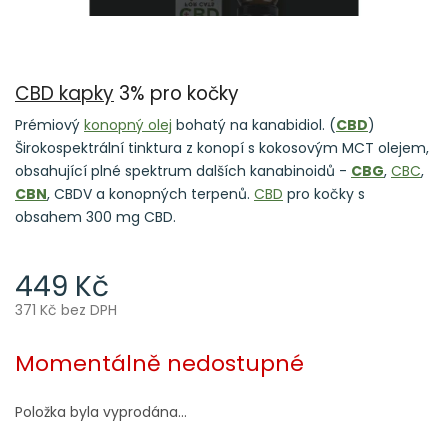
CBD kapky
3% pro kočky
Prémiový
konopný olej
bohatý na kanabidiol. (
CBD
)
Širokospektrální tinktura z konopí s kokosovým MCT olejem,
obsahující plné spektrum dalších kanabinoidů -
CBG
,
CBC
,
CBN
, CBDV a konopných terpenů.
CBD
pro kočky s
obsahem 300 mg CBD.
449 Kč
371 Kč bez DPH
Měrná
cena:
Momentálně nedostupné
Položka byla vyprodána…