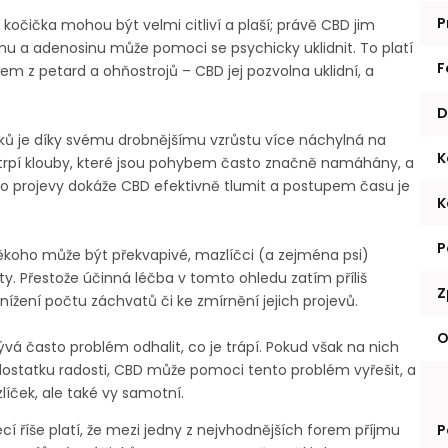
P
 kočička mohou být velmi citliví a plaší; právě CBD jim
nu a adenosinu může pomoci se psychicky uklidnit. To platí
F
hem z petard a ohňostrojů – CBD jej pozvolna uklidní, a
D
ků je díky svému drobnějšímu vzrůstu více náchylná na
K
 trpí klouby, které jsou pohybem často značně namáhány, a
yto projevy dokáže CBD efektivně tlumit a postupem času je
K
P
ěkoho může být překvapivé, mazlíčci (a zejména psi)
y. Přestože účinná léčba v tomto ohledu zatím příliš
Z
nížení počtu záchvatů či ke zmírnění jejich projevů.
O
vá často problém odhalit, co je trápí. Pokud však na nich
ostatku radosti, CBD může pomoci tento problém vyřešit, a
líček, ale také vy samotní.
P
ecí říše platí, že mezi jedny z nejvhodnějších forem příjmu