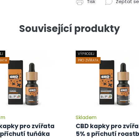
Tisk
Zeptat se
Související produkty
EJ
VÝPRODEJ
ŘATA
PRO ZVÍŘATA
em
Skladem
kapky pro zvířata
CBD kapky pro zvíř
 příchutí tuňáka
5% s příchutí roast