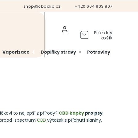
Hodnocení obchodu
shop@cbdcko.cz
Vrácení a reklamace
+420 604 903 807
Ověření věku
Prázdný
košík
Vaporizace
Doplňky stravy
Potraviny
Kosme
kovi to nejlepší z přírody?
CBD kapky
pro psy
,
jí broad-spectrum
CBD
výtažek s příchutí slaniny.