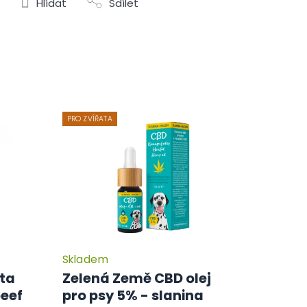
Hlídat
Sdílet
PRO ZVÍŘATA
Skladem
ata
Zelená Země CBD olej
beef
pro psy 5% - slanina