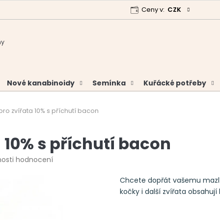
Ceny v:
CZK
 program
Garance vrácení peněz
Analýzy a certifikáty
Nové kanabinoidy
Semínka
Kuřácké potřeby
ro zvířata 10% s příchutí bacon
 10% s příchutí bacon
osti hodnocení
Chcete dopřát vašemu mazlíč
kočky i další zvířata obsahu