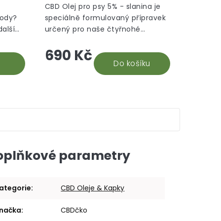
CBD Olej pro psy 5% - slanina je
rody?
speciálně formulovaný přípravek
další
určený pro naše čtyřnohé
ectrum
přátele. Tento olej je vyroben z
690 Kč
chutí.
pečlivě vybraných konopných
extraktů, které...
Do košíku
oplňkové parametry
ategorie
:
CBD Oleje & Kapky
načka
:
CBDčko