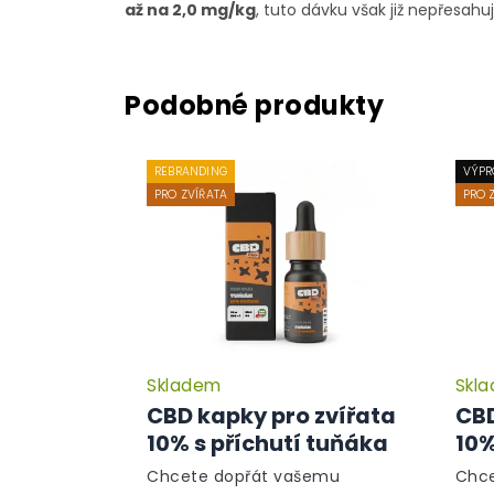
až na 2,0 mg/kg
, tuto dávku však již nepřesahuj
REBRANDING
VÝPR
PRO ZVÍŘATA
PRO 
Skladem
Skl
CBD kapky pro zvířata
CBD
10% s příchutí tuňáka
10%
Chcete dopřát vašemu
Chce