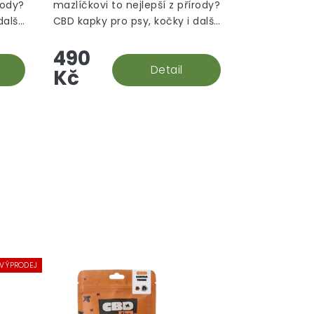
rody?
mazlíčkovi to nejlepší z přírody?
další
CBD kapky pro psy, kočky i další
zvířata obsahují broad-
490
spectrum CBD výtažek se
slaninovou příchutí.
Detail
Kč
VÝPRODEJ