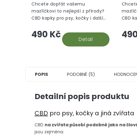
Chcete dopřát vašemu
Chcet
mazlíčkovi to nejlepší z přírody?
mazlíč
CBD kapky pro psy, kočky i další
CBD ka
zvířata obsahují broad-spectrum
zvířat
490 Kč
490
CBD výtažek s kuřecí příchutí.
CBD vý
Detail
POPIS
PODOBNÉ (5)
HODNOCEN
Detailní popis produktu
CBD
pro psy, kočky a jiná zvířata
CBD
na zvířata
působí podobně jako na člov
jsou zejména: