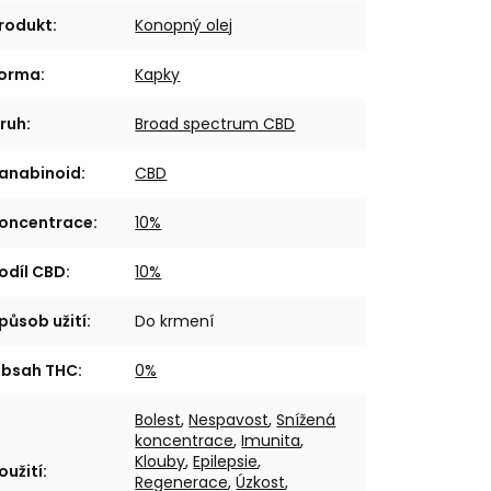
rodukt
:
Konopný olej
orma
:
Kapky
ruh
:
Broad spectrum CBD
anabinoid
:
CBD
oncentrace
:
10%
odíl CBD
:
10%
působ užití
:
Do krmení
bsah THC
:
0%
Bolest
,
Nespavost
,
Snížená
koncentrace
,
Imunita
,
Klouby
,
Epilepsie
,
oužití
:
Regenerace
,
Úzkost
,