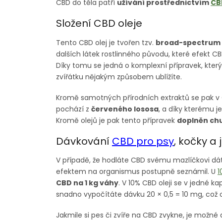
CBD do těla patří
užívání prostřednictvím
CB
Složení CBD oleje
Tento CBD olej je tvořen tzv.
broad-spectrum
dalších látek rostlinného původu, které efekt CB
Díky tomu se jedná o komplexní přípravek, kter
zvířátku nějakým způsobem ublížíte.
Kromě samotných přírodních extraktů se pak v 
pochází z
červeného lososa
, a díky kterému 
Kromě olejů je pak tento přípravek
doplněn chu
Dávkování
CBD pro psy
, kočky a 
V případě, že hodláte CBD svému mazlíčkovi dát
efektem na organismus postupně seznámil. U
1
CBD na 1 kg váhy
. V 10% CBD oleji se v jedné k
snadno vypočítáte dávku 20 × 0,5 = 10 mg, což
Jakmile si pes či zvíře na CBD zvykne, je možn