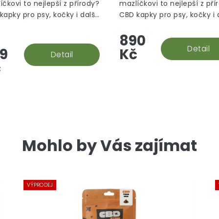
íčkovi to nejlepší z přírody?
mazlíčkovi to nejlepší z pří
kapky pro psy, kočky i další
CBD kapky pro psy, kočky i 
ata obsahují broad-
zvířata obsahují broad-
890
trum CBD výtažek s kuřecí
spectrum CBD výtažek
utí.
s roastbeef příchutí.
Detail
9
Kč
Detail
č
Mohlo by Vás zajímat
VÝPRODEJ