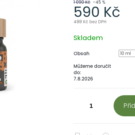
1 090 Kč
–45 %
590 Kč
488 Kč bez DPH
Měrná
cena:
Skladem
Obsah
Můžeme doručit
do:
7.8.2026
Při