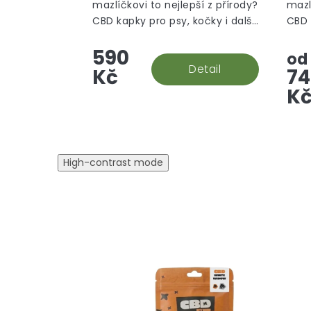
mazlíčkovi to nejlepší z přírody?
mazl
CBD kapky pro psy, kočky i další
CBD 
zvířata obsahují broad-
zvíř
590
spectrum CBD výtažek
spec
od
s tuňákovou příchutí.
Detail
přích
Kč
74
K
High-contrast mode