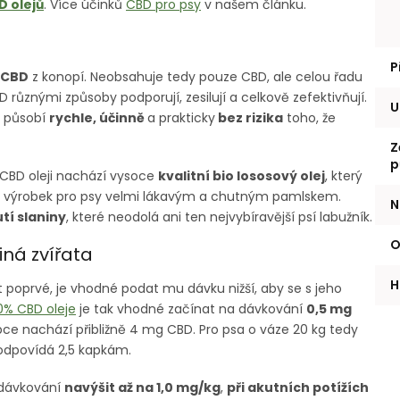
D olejů
. Více účinků
CBD pro psy
v našem článku.
P
 CBD
z konopí. Neobsahuje tedy pouze CBD, ale celou řadu
D různými způsoby podporují, zesilují a celkově zefektivňují.
U
ý působí
rychle, účinně
a prakticky
bez rizika
toho, že
Z
p
CBD oleji nachází vysoce
kvalitní bio lososový olej
, který
je výrobek pro psy velmi lákavým a chutným pamlskem.
N
tí slaniny
, které neodolá ani ten nejvybíravější psí labužník.
O
jiná zvířata
H
 poprvé, je vhodné podat mu dávku nižší, aby se s jeho
0% CBD oleje
je tak vhodné začínat na dávkování
0,5 mg
apce nachází přibližně 4 mg CBD. Pro psa o váze 20 kg tedy
 odpovídá 2,5 kapkám.
é dávkování
navýšit až na 1,0 mg/kg
,
při akutních potížích