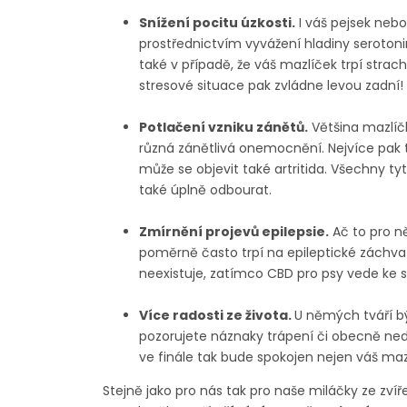
Snížení pocitu úzkosti.
I váš pejsek nebo
prostřednictvím vyvážení hladiny serotoni
také v případě, že váš mazlíček trpí strac
stresové situace pak zvládne levou zadní!
Potlačení vzniku zánětů.
Většina mazlíč
různá zánětlivá onemocnění. Nejvíce pak
může se objevit také artritida. Všechny t
také úplně odbourat.
Zmírnění projevů epilepsie.
Ač to pro n
poměrně často trpí na epileptické záchvat
neexistuje, zatímco CBD pro psy vede ke s
Více radosti ze života.
U němých tváří bý
pozorujete náznaky trápení či obecně ned
ve finále tak bude spokojen nejen váš maz
Stejně jako pro nás tak pro naše miláčky ze zvíř