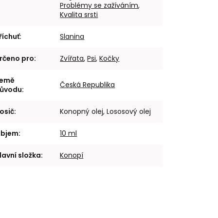
Problémy se zažíváním
,
Kvalita srsti
říchuť
:
Slanina
rčeno pro
:
Zvířata
,
Psi
,
Kočky
emě
Česká Republika
ůvodu
:
osič
:
Konopný olej, Lososový olej
bjem
:
10 ml
lavní složka
:
Konopí