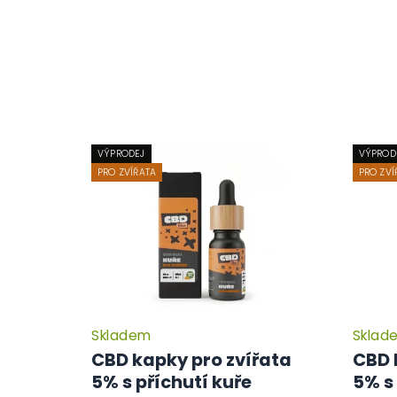
VÝPRODEJ
VÝPROD
PRO ZVÍŘATA
PRO ZVÍ
Skladem
Sklad
CBD kapky pro zvířata
CBD 
5% s příchutí kuře
5% s