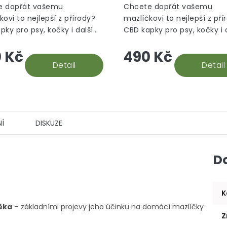
e dopřát vašemu
Chcete dopřát vašemu
kovi to nejlepší z přírody?
mazlíčkovi to nejlepší z pří
pky pro psy, kočky i další
CBD kapky pro psy, kočky i 
a obsahují broad-spectrum
zvířata obsahují broad-sp
 Kč
490 Kč
tažek s tuňákovou příchutí.
CBD výtažek s roastbeef pří
Detail
Detail
Í
DISKUZE
D
K
ěka
– základními projevy jeho účinku na domácí mazlíčky
Z