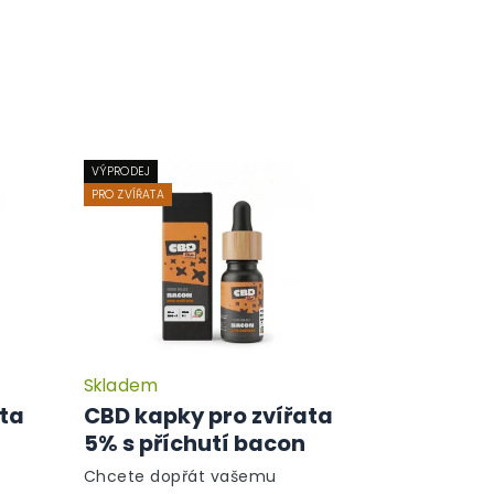
VÝPRODEJ
PRO ZVÍŘATA
Skladem
ata
CBD kapky pro zvířata
5% s příchutí bacon
Chcete dopřát vašemu