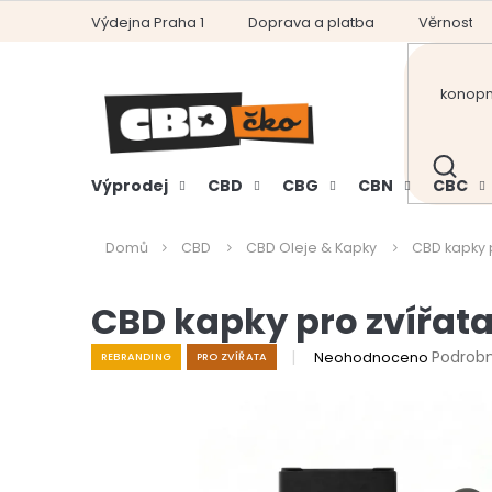
Přejít
Výdejna Praha 1
Doprava a platba
Věrnostní
na
obsah
HLEDAT
Výprodej
CBD
CBG
CBN
CBC
Domů
CBD
CBD Oleje & Kapky
CBD kapky p
CBD kapky pro zvířata
Průměrné
Podrobn
Neohodnoceno
REBRANDING
PRO ZVÍŘATA
hodnocení
produktu
je
0,0
z
5