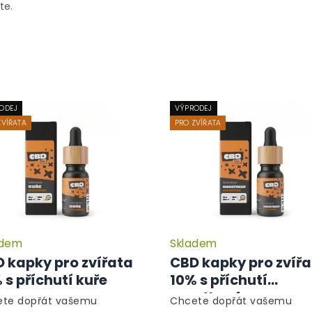
te.
ODEJ
VÝPRODEJ
ZVÍŘATA
PRO ZVÍŘATA
adem
Skladem
 kapky pro zvířata
CBD kapky pro zvíř
 s příchutí kuře
10% s příchutí
roastbeef
te dopřát vašemu
Chcete dopřát vašemu