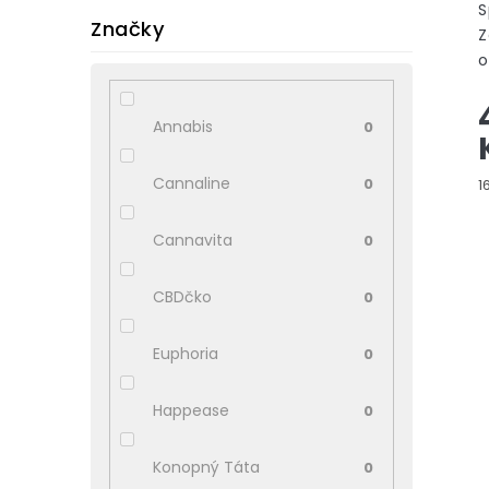
S
Značky
Z
o
k
C
Annabis
0
k
Cannaline
M
0
1
c
Cannavita
0
CBDčko
0
Euphoria
0
Happease
0
Konopný Táta
0