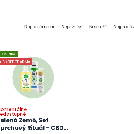
Ř
Doporučujeme
Nejlevnější
Nejdražší
Nejprodáv
a
z
e
n
NOVINKA
í
p
+ DÁREK ZDARMA
r
o
d
u
k
t
ů
omentálně
edostupné
Zelená Země, Set
Sprchový Rituál - CBD