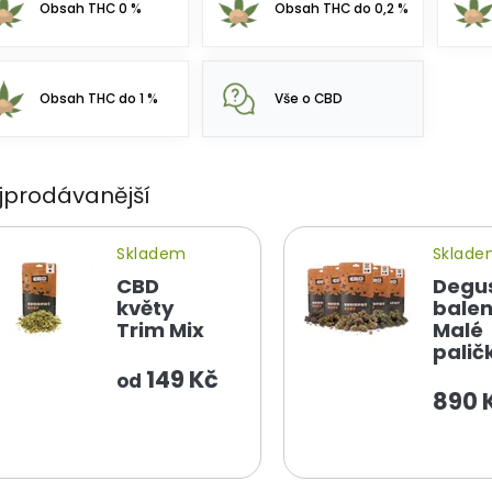
Obsah THC 0 %
Obsah THC do 0,2 %
Obsah THC do 1 %
Vše o CBD
jprodávanější
Skladem
Sklad
CBD
Degu
květy
balen
Trim Mix
Malé
palič
149 Kč
od
890 