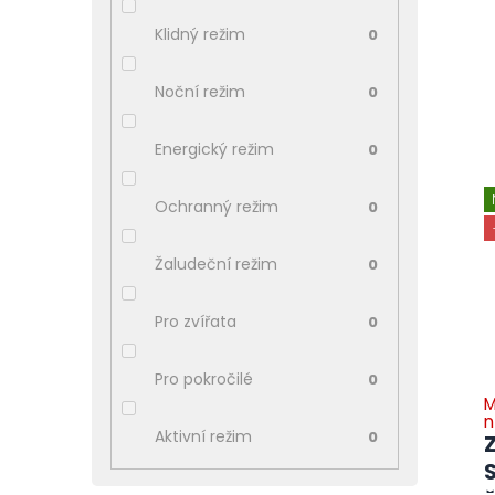
Klidný režim
0
Noční režim
0
Energický režim
0
V
ý
Ochranný režim
0
p
i
Žaludeční režim
0
s
p
r
Pro zvířata
0
o
d
Pro pokročilé
0
u
M
k
n
Aktivní režim
0
t
ů