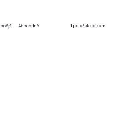
anější
Abecedně
1
položek celkem