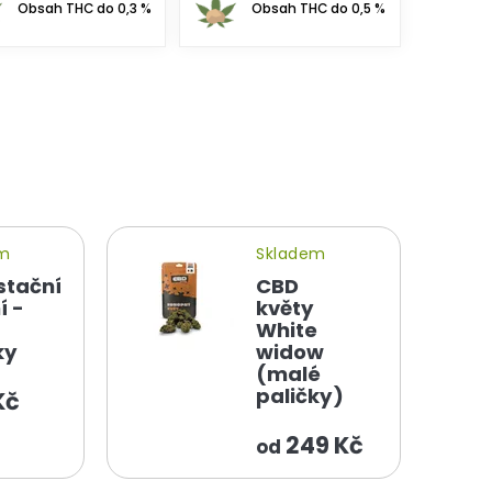
Obsah THC do 0,3 %
Obsah THC do 0,5 %
em
Skladem
stační
CBD
í -
květy
White
ky
widow
(malé
paličky)
Kč
249 Kč
od