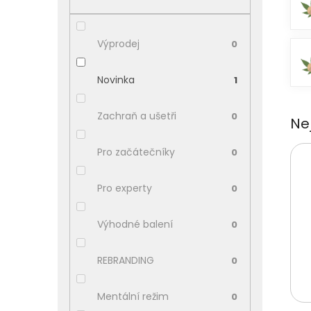
p
a
n
Výprodej
0
e
l
Novinka
1
Zachraň a ušetři
0
Ne
Pro začátečníky
0
Pro experty
0
Výhodné balení
0
REBRANDING
0
Mentální režim
0