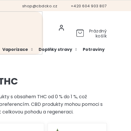
Hodnocení obchodu
shop@cbdcko.cz
Vrácení a reklamace
+420 604 903 807
Ověření věku
Prázdný
košík
Vaporizace
Doplňky stravy
Potraviny
Kosme
 THC
kty s obsahem THC od 0 % do 1 %, což
a preferencím. CBD produkty mohou pomoci s
t celkovou pohodu a regeneraci.