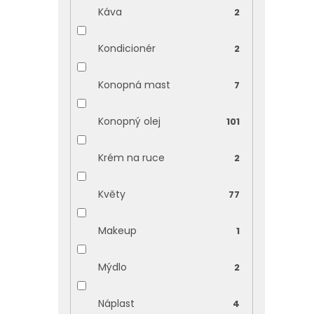
Káva
2
Kondicionér
2
Konopná mast
7
Konopný olej
101
Krém na ruce
2
Květy
77
Makeup
1
Mýdlo
2
Náplast
4