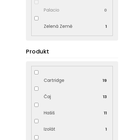
Palacio
0
Zelená Země
1
Produkt
Cartridge
19
Čaj
13
Hašiš
11
Izolát
1