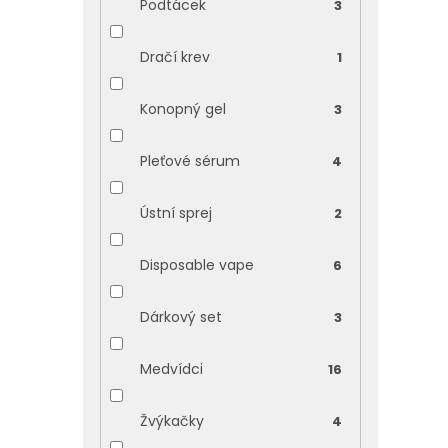
Podtácek
3
Dračí krev
1
Konopný gel
3
Pleťové sérum
4
Ústní sprej
2
Disposable vape
6
Dárkový set
3
Medvídci
16
Žvýkačky
4