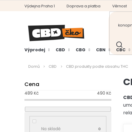
Přejít
Výdejna Praha 1
Doprava a platba
Věrnostní
na
obsah
HLEDAT
Výprodej
CBD
CBG
CBN
CBC
Domů
CBD
CBD produkty podle obsahu THC
P
C
Cena
o
s
489
Kč
490
Kč
t
CBD
r
umo
a
rel
n
n
Na skladě
0
í