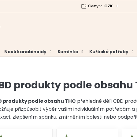
Ceny v:
CZK
 program
Garance vrácení peněz
Analýzy a certifikáty
Nové kanabinoidy
Semínka
Kuřácké potřeby
BD produkty podle obsahu
 produkty podle obsahu THC
přehledně dělí CBD produ
žňuje přizpůsobit výběr vašim individuálním potřebám 
axací, zlepšením spánku, zmírněním bolesti nebo podpoři