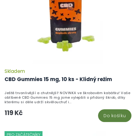
Skladem
CBD Gummies 15 mg, 10 ks - Klidný režim
Ještě trvanlivější a chutnější! NOVINKA ve škrobovém kabátku! Vaše
oblíbené CBD Gummies 15 mg jsme vylepšili o přidaný škrob, díky
kterému si déle udrží skvělouchuť i...
119 Kč
Do košíku
PRO ZAČÁTEČNÍKY