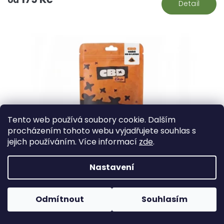
od
Detail
Tento web používá soubory cookie. Dalším
procházením tohoto webu vyjadřujete souhlas s
jejich používáním. Více informací
zde
.
Nastavení
Skladem
Odmítnout
Souhlasím
CBD Hašiš Ice-O-Lator 10,18 % CBD