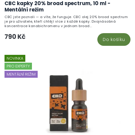
CBC kapky 20% broad spectrum, 10 ml -
Mentální režim
CBC jste poznali — a víte, že funguje. CBC olej 20% broad spectrum
je pro uživatele, kteří chtějí více z každé kapky. Dvojnásobná
koncentrace kanabichromenu v jednom broad...
790 Kč
Do košíku
NOVINKA
PRO EXPERTY
MENTÁLNÍ REŽIM