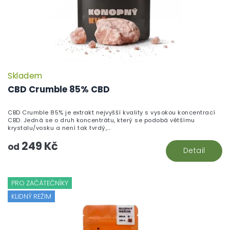
Skladem
CBD Crumble 85% CBD
CBD Crumble 85% je extrakt nejvyšší kvality s vysokou koncentrací
CBD. Jedná se o druh koncentrátu, který se podobá většímu
krystalu/vosku a není tak tvrdý,...
249 Kč
od
Detail
PRO ZAČÁTEČNÍKY
KLIDNÝ REŽIM