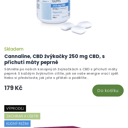
Skladem
Cannaline, CBD žvýkačky 250 mg CBD, s
příchutí máty peprné
Sáhněte po našich konopných žvýkačkách s CBD s příchutí máty
peprné. S každým žvýknutím cítíte, jak se vaše energie vrací zpět.
Nebo si představte, jak jste s přáteli a podělíte...
179 Kč
Do košíku
VÝPRODEJ
ZACHRAŇ A UŠETŘI
KLIDNÝ REŽIM