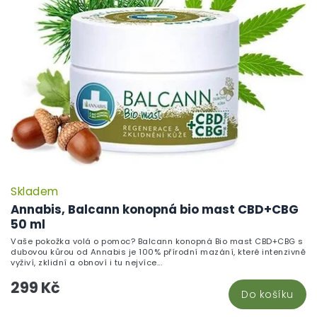
Skladem
Annabis, Balcann konopná bio mast CBD+CBG
50 ml
Vaše pokožka volá o pomoc? Balcann konopná Bio mast CBD+CBG s
dubovou kůrou od Annabis je 100% přírodní mazání, které intenzivně
vyživí, zklidní a obnoví i tu nejvíce...
299 Kč
Do košíku