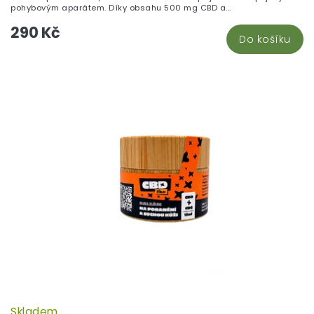
z
pohybovým aparátem. Díky obsahu 500 mg CBD a...
5
290 Kč
hv
Do košíku
Skladem