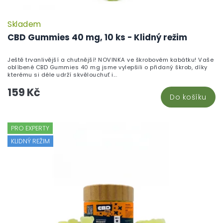
Skladem
CBD Gummies 40 mg, 10 ks - Klidný režim
Ještě trvanlivější a chutnější! NOVINKA ve škrobovém kabátku! Vaše
oblíbené CBD Gummies 40 mg jsme vylepšili o přidaný škrob, díky
kterému si déle udrží skvělouchuť i...
159 Kč
Do košíku
PRO EXPERTY
KLIDNÝ REŽIM