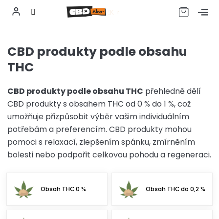
CZK
Přejít
na
CBD produkty podle obsahu
obsah
THC
CBD produkty podle obsahu THC
přehledně dělí
CBD produkty s obsahem THC od 0 % do 1 %, což
umožňuje přizpůsobit výběr vašim individuálním
potřebám a preferencím. CBD produkty mohou
pomoci s relaxací, zlepšením spánku, zmírněním
bolesti nebo podpořit celkovou pohodu a regeneraci.
Obsah THC 0 %
Obsah THC do 0,2 %