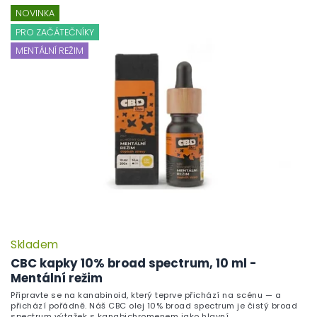
NOVINKA
PRO ZAČÁTEČNÍKY
MENTÁLNÍ REŽIM
Skladem
CBC kapky 10% broad spectrum, 10 ml -
Mentální režim
Připravte se na kanabinoid, který teprve přichází na scénu — a
přichází pořádně. Náš CBC olej 10% broad spectrum je čistý broad
spectrum výtažek s kanabichromenem jako hlavní...