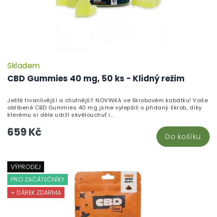
Skladem
P
h
CBD Gummies 40 mg, 50 ks - Klidný režim
pr
je
Ještě trvanlivější a chutnější! NOVINKA ve škrobovém kabátku! Vaše
5,
oblíbené CBD Gummies 40 mg jsme vylepšili o přidaný škrob, díky
z
kterému si déle udrží skvělouchuť i...
5
659 Kč
hv
Do košíku
VÝPRODEJ
PRO ZAČÁTEČNÍKY
+ DÁREK ZDARMA