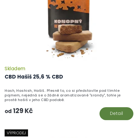
Skladem
P
h
CBD Hašiš 25,6 % CBD
pr
je
Hash, Hashish, Hašiš.. Přesně to, co si představíte pod tímhle
5,
pojmem, nejedná se o žádné aromatizované "srandy", tohle je
z
prostě hašiš v jeho CBD podobě.
5
129 Kč
hv
od
Detail
VÝPRODEJ