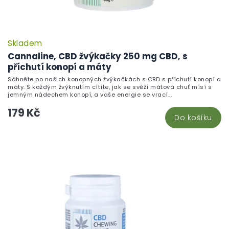
Skladem
Cannaline, CBD žvýkačky 250 mg CBD, s
příchutí konopí a máty
Sáhněte po našich konopných žvýkačkách s CBD s příchutí konopí a
máty. S každým žvýknutím cítíte, jak se svěží mátová chuť mísí s
jemným nádechem konopí, a vaše energie se vrací...
179 Kč
Do košíku