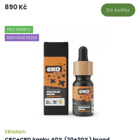
890 Kč
Do košíku
PRO EXPERTY
MENTÁLNÍ REŽIM
Skladem
CBC+CBD kapky 40% (20+20%) broad