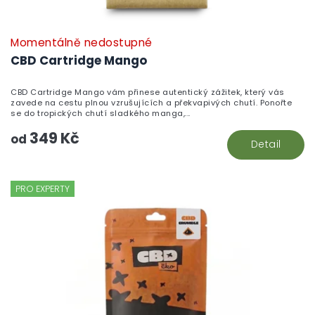
Momentálně nedostupné
P
h
CBD Cartridge Mango
pr
je
CBD Cartridge Mango vám přinese autentický zážitek, který vás
5,
zavede na cestu plnou vzrušujících a překvapivých chutí. Ponořte
z
se do tropických chutí sladkého manga,...
5
349 Kč
hv
od
Detail
PRO EXPERTY