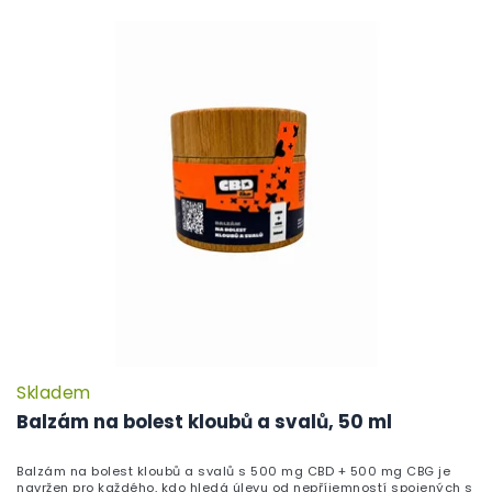
Skladem
P
h
Balzám na bolest kloubů a svalů, 50 ml
pr
je
Balzám na bolest kloubů a svalů s 500 mg CBD + 500 mg CBG je
5,
navržen pro každého, kdo hledá úlevu od nepříjemností spojených s