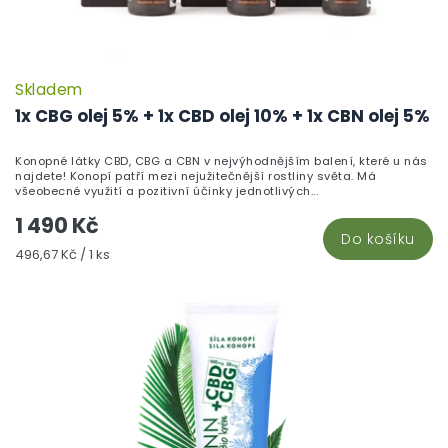
ů
Skladem
1x CBG olej 5% + 1x CBD olej 10% + 1x CBN olej 5%
Konopné látky CBD, CBG a CBN v nejvýhodnějším balení, které u nás
najdete! Konopí patří mezi nejužitečnější rostliny světa. Má
všeobecné využití a pozitivní účinky jednotlivých...
1 490 Kč
Do košíku
Měrná
496,67 Kč / 1 ks
cena: