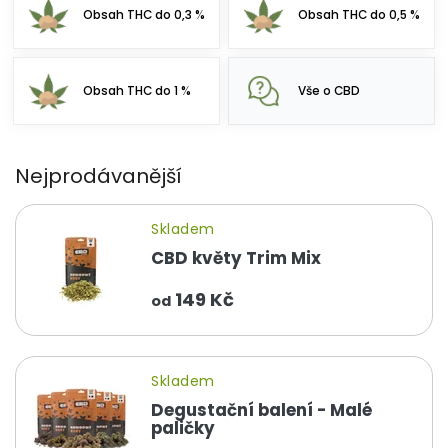
Obsah THC do 0,3 %
Obsah THC do 0,5 %
Obsah THC do 1 %
Vše o CBD
Nejprodávanější
Skladem
CBD květy Trim Mix
149 Kč
od
Skladem
Degustační balení - Malé
paličky