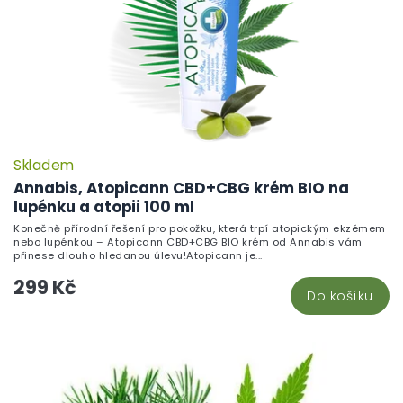
Skladem
Annabis, Atopicann CBD+CBG krém BIO na
lupénku a atopii 100 ml
Konečně přírodní řešení pro pokožku, která trpí atopickým ekzémem
nebo lupénkou – Atopicann CBD+CBG BIO krém od Annabis vám
přinese dlouho hledanou úlevu!Atopicann je...
299 Kč
Do košíku