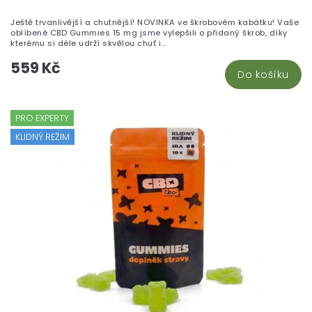
Ještě trvanlivější a chutnější! NOVINKA ve škrobovém kabátku! Vaše
oblíbené CBD Gummies 15 mg jsme vylepšili o přidaný škrob, díky
kterému si déle udrží skvělou chuť i...
559 Kč
Do košíku
PRO EXPERTY
KLIDNÝ REŽIM