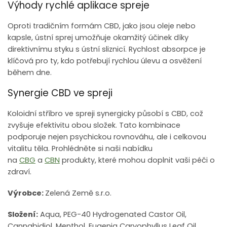
Výhody rychlé aplikace spreje
Oproti tradičním formám CBD, jako jsou oleje nebo
kapsle, ústní sprej umožňuje okamžitý účinek díky
direktivnímu styku s ústní sliznicí. Rychlost absorpce je
klíčová pro ty, kdo potřebují rychlou úlevu a osvěžení
během dne.
Synergie CBD ve spreji
Koloidní stříbro ve spreji synergicky působí s CBD, což
zvyšuje efektivitu obou složek. Tato kombinace
podporuje nejen psychickou rovnováhu, ale i celkovou
vitalitu těla. Prohlédněte si naši nabídku
na
CBG
a
CBN
produkty, které mohou doplnit vaši péči o
zdraví.
Výrobce:
Zelená Země s.r.o.
Složení:
Aqua, PEG-40 Hydrogenated Castor Oil,
Cannabidiol, Menthol, Eugenia Caryophyllus Leaf Oil,