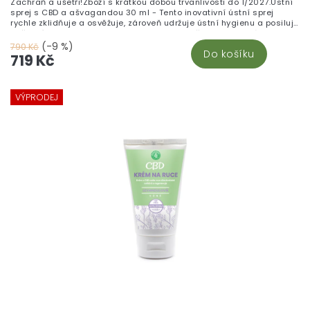
Zachraň a ušetři!Zboží s krátkou dobou trvanlivosti do 1/2027.Ústní
sprej s CBD a ašvagandou 30 ml - Tento inovativní ústní sprej
rychle zklidňuje a osvěžuje, zároveň udržuje ústní hygienu a posiluje
duševní pohodu. Obsahuje 600 mg CBD a ašvagandu, známou
svými adaptogenními vlastnostmi. Ideální pro každodenní péči,
(-9 %)
790 Kč
Do košíku
jednoduché dávkování s cca 220 střiky na lahvičku.
719 Kč
VÝPRODEJ