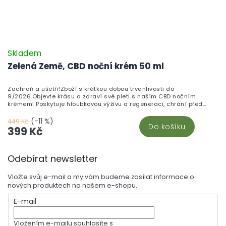
Skladem
Zelená Země, CBD noční krém 50 ml
Zachraň a ušetři!Zboží s krátkou dobou trvanlivosti do
9/2026.Objevte krásu a zdraví své pleti s naším CBD nočním
krémem! Poskytuje hloubkovou výživu a regeneraci, chrání před
stárnutím a zanechává pleť jemnou a svěží.
(-11 %)
449 Kč
Do košíku
399 Kč
Z
Odebírat newsletter
á
p
Vložte svůj e-mail a my vám budeme zasílat informace o
a
nových produktech na našem e-shopu.
t
E-mail
í
Vložením e-mailu souhlasíte s