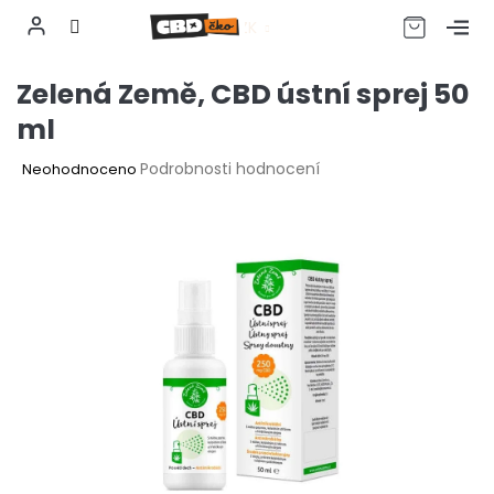
CZK
Přejít
Zelená Země, CBD ústní sprej 50
na
obsah
ml
Průměrné
Podrobnosti hodnocení
Neohodnoceno
hodnocení
produktu
je
0,0
z
5
hvězdiček.