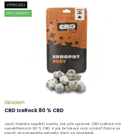
VÝPRODEJ
PRO EXPERTY
Skladem
P
h
CBD IceRock 80 % CBD
pr
je
Jestli hledáte největší kvalitu, tak jste správně. CBD IceRock má
5,
neuvěřitelných 80 % CBD. A jak že takový rock vzniká? Palice se
z
ponoří do konopného extraktu, který se následně...