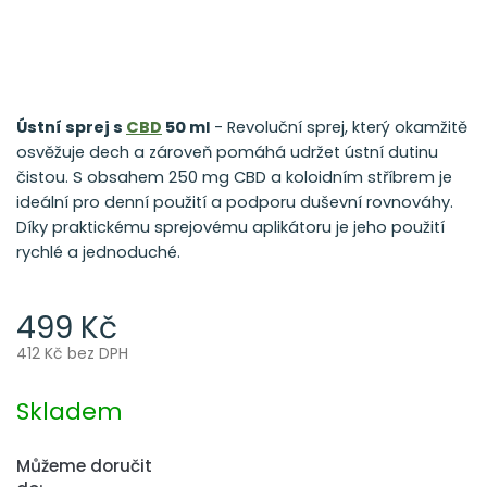
Ústní sprej s
CBD
50 ml
- Revoluční sprej, který okamžitě
osvěžuje dech a zároveň pomáhá udržet ústní dutinu
čistou. S obsahem 250 mg CBD a koloidním stříbrem je
ideální pro denní použití a podporu duševní rovnováhy.
Díky praktickému sprejovému aplikátoru je jeho použití
rychlé a jednoduché.
499 Kč
412 Kč bez DPH
Měrná
cena:
Skladem
Můžeme doručit