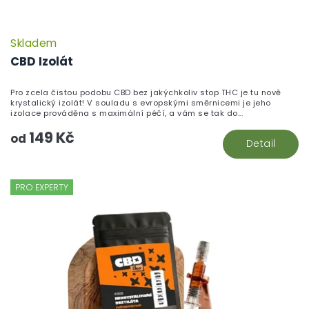
Skladem
CBD Izolát
Pro zcela čistou podobu CBD bez jakýchkoliv stop THC je tu nově
krystalický izolát! V souladu s evropskými směrnicemi je jeho
izolace prováděna s maximální péčí, a vám se tak do...
149 Kč
od
Detail
PRO EXPERTY