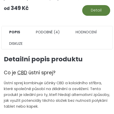
5
349 Kč
hv
od
Detail
POPIS
PODOBNÉ (4)
HODNOCENÍ
DISKUZE
Detailní popis produktu
Co je
CBD
ústní sprej?
Ústní sprej kombinuje účinky CBD a koloidního stříbra,
které společně působí na zklidnění a osvěžení. Tento
produkt je ideální pro ty, kteří hledají alternativní způsoby,
jak využít potenciály těchto složek bez nutnosti polykání
tablet nebo kapek.