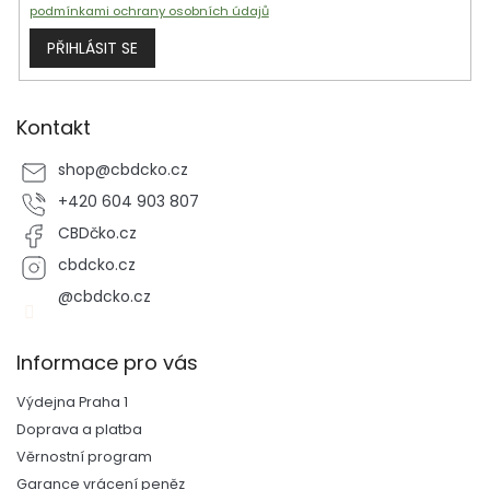
podmínkami ochrany osobních údajů
PŘIHLÁSIT SE
Kontakt
shop
@
cbdcko.cz
+420 604 903 807
CBDčko.cz
cbdcko.cz
@cbdcko.cz
Informace pro vás
Výdejna Praha 1
Doprava a platba
Věrnostní program
Garance vrácení peněz