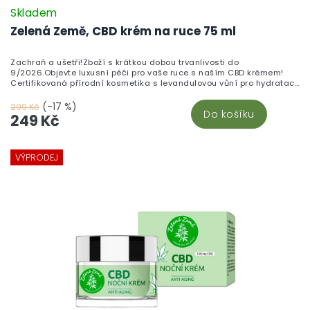
Skladem
Zelená Země, CBD krém na ruce 75 ml
Zachraň a ušetři!Zboží s krátkou dobou trvanlivosti do
9/2026.Objevte luxusní péči pro vaše ruce s naším CBD krémem!
Certifikovaná přírodní kosmetika s levandulovou vůní pro hydrataci
a regeneraci.
(-17 %)
299 Kč
Do košíku
249 Kč
VÝPRODEJ