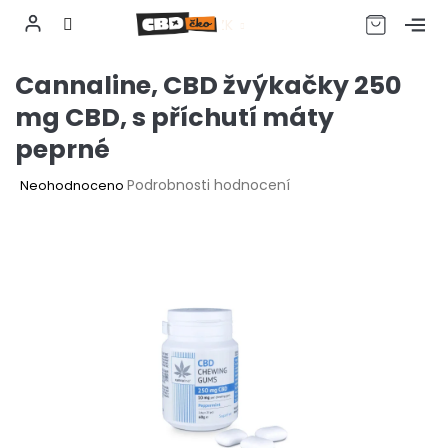
CZK
Přejít
Cannaline, CBD žvýkačky 250
na
obsah
mg CBD, s příchutí máty
peprné
Průměrné
Podrobnosti hodnocení
Neohodnoceno
hodnocení
produktu
je
0,0
z
5
hvězdiček.