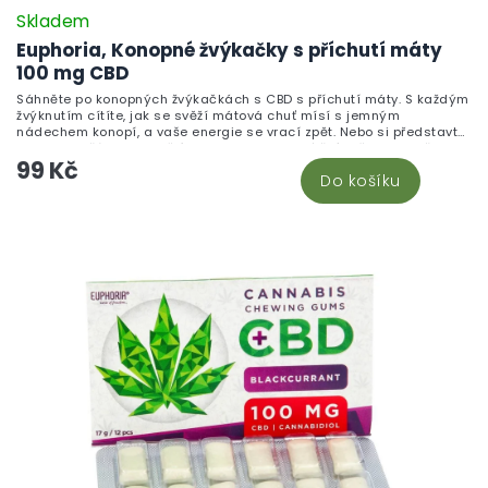
Skladem
Euphoria, Konopné žvýkačky s příchutí máty
100 mg CBD
Sáhněte po konopných žvýkačkách s CBD s příchutí máty. S každým
žvýknutím cítíte, jak se svěží mátová chuť mísí s jemným
nádechem konopí, a vaše energie se vrací zpět. Nebo si představte,
jak jste s přáteli a podělíte se o tyto lahodné žvýkačky. Nejenže
99 Kč
osvěží váš dech, ale díky CBD vás také zklidní a uvolní.
Do košíku