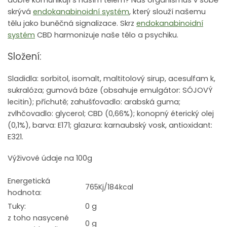
dobře komunikují s naším tělem? Náš organismus v sobě
skrývá
endokanabinoidní systém
, který slouží našemu
tělu jako buněčná signalizace. Skrz
endokanabinoidní
systém
CBD harmonizuje naše tělo a psychiku.
Složení:
Sladidla: sorbitol, isomalt, maltitolový sirup, acesulfam k,
sukralóza; gumová báze (obsahuje emulgátor: SÓJOVÝ
lecitin); příchutě; zahušťovadlo: arabská guma;
zvlhčovadlo: glycerol; CBD (0,66%); konopný éterický olej
(0,1%), barva: E171; glazura: karnaubský vosk, antioxidant:
E321.
Výživové údaje na 100g
Energetická
765Kj/184kcal
hodnota:
Tuky:
0 g
z toho nasycené
0 g