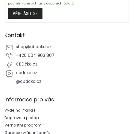
podmínkami ochrany osobních údajů
PŘIHLÁSIT SE
Kontakt
shop
@
cbdcko.cz
+420 604 903 807
CBDčko.cz
cbdcko.cz
@cbdcko.cz
Informace pro vás
Výdejna Praha 1
Doprava a platba
Věrnostní program
Garance vrácení peněz