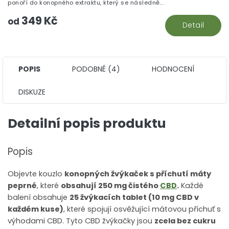
z
ponoří do konopného extraktu, který se následně...
5
349 Kč
hv
od
Detail
POPIS
PODOBNÉ (4)
HODNOCENÍ
DISKUZE
Detailní popis produktu
Popis
Objevte kouzlo
konopných žvýkaček s příchutí máty
peprné
, které
obsahují 250 mg čistého
CBD
.
Každé
balení obsahuje
25 žvýkacích tablet (10 mg CBD v
každém kuse)
, které spojují osvěžující mátovou příchuť s
výhodami CBD. Tyto CBD žvýkačky jsou
zcela bez cukru