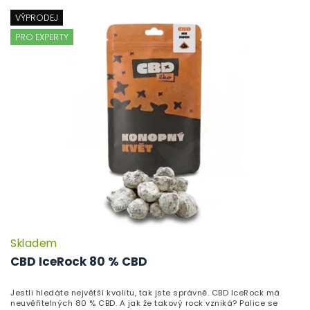
VÝPRODEJ
PRO EXPERTY
Skladem
P
h
CBD IceRock 80 % CBD
pr
je
Jestli hledáte největší kvalitu, tak jste správně. CBD IceRock má
5,
neuvěřitelných 80 % CBD. A jak že takový rock vzniká? Palice se