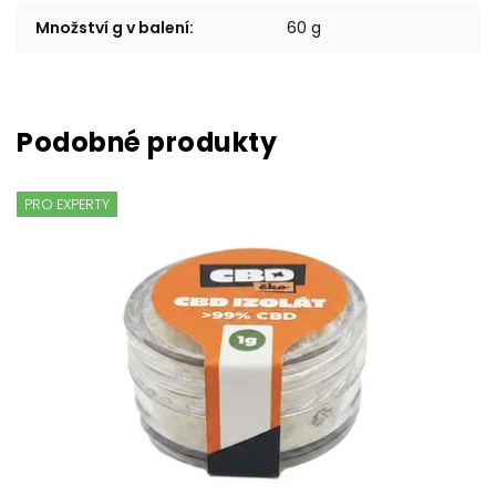
Množství g v balení
:
60 g
PRO EXPERTY