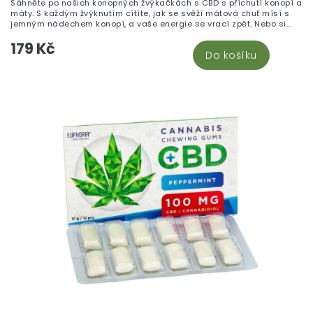
Sáhněte po našich konopných žvýkačkách s CBD s příchutí konopí a
máty. S každým žvýknutím cítíte, jak se svěží mátová chuť mísí s
jemným nádechem konopí, a vaše energie se vrací zpět. Nebo si
představte, jak jste s přáteli a podělíte se o tyto lahodné žvýkačky.
179 Kč
Nejenže osvěží váš dech, ale díky CBD vás také zklidní a uvolní.
Do košíku