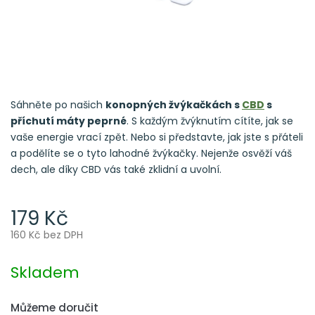
Sáhněte po našich
konopných žvýkačkách s
CBD
s
příchutí máty peprné
. S každým žvýknutím cítíte, jak se
vaše energie vrací zpět. Nebo si představte, jak jste s přáteli
a podělíte se o tyto lahodné žvýkačky. Nejenže osvěží váš
dech, ale díky CBD vás také zklidní a uvolní.
179 Kč
160 Kč bez DPH
Měrná
cena:
Skladem
Můžeme doručit