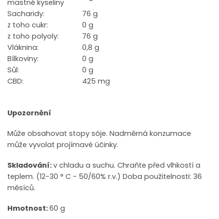
mastné kyseliny
Sacharidy:
76 g
z toho cukr:
0 g
z toho polyoly:
76 g
Vláknina:
0,8 g
Bílkoviny:
0 g
Sůl:
0 g
CBD:
425 mg
Upozornění
Může obsahovat stopy sóje. Nadměrná konzumace
může vyvolat projímavé účinky.
Skladování:
v chladu a suchu. Chraňte před vlhkostí a
teplem. (12-30 ° C - 50/60% r.v.) Doba použitelnosti: 36
měsíců.
Hmotnost:
60 g