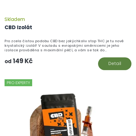
Skladem
CBD Izolát
Pro zcela čistou podobu CBD bez jakýchkoliv stop THC je tu nově
krystalický izolát! V souladu s evropskými směrnicemi je jeho
izolace prováděna s maximální péčí, a vám se tak do...
149 Kč
od
Detail
PRO EXPERTY