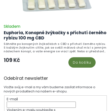
Skladem
Euphoria, Konopné žvýkačky s příchutí černého
rybízu 100 mg CBD
Sáhněte po konopných žvýkačkách s CBD s příchutí černého rybízu.
S každým žvýknutím cítíte, jak se svěží mátová chuť mísí s jemným
nádechem konopí, a vaše energie se vrací zpět. Nebo si představte,
jak jste s přáteli a podělíte se o tyto lahodné žvýkačky. Nejenže
109 Kč
osvěží váš dech, ale díky CBD vás také zklidní a uvolní.
Do košíku
Z
Odebírat newsletter
á
p
Vložte svůj e-mail a my vám budeme zasílat informace o
a
nových produktech na našem e-shopu.
t
E-mail
í
Vložením e-mailu souhlasíte s