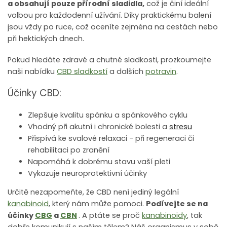
a obsahují pouze přírodní sladidla,
což je činí ideální
volbou pro každodenní užívání. Díky praktickému balení
jsou vždy po ruce, což oceníte zejména na cestách nebo
při hektických dnech.
Pokud hledáte zdravé a chutné sladkosti, prozkoumejte
naši nabídku
CBD sladkostí
a dalších
potravin
.
Účinky CBD:
Zlepšuje kvalitu spánku a spánkového cyklu
Vhodný při akutní i chronické bolesti a
stresu
Přispívá ke svalové relaxaci - při regeneraci či
rehabilitaci po zranění
Napomáhá k dobrému stavu vaší pleti
Vykazuje neuroprotektivní účinky
Určitě nezapomeňte, že CBD není jediný legální
kanabinoid
, který nám může pomoci.
Podívejte se na
účinky
CBG
a
CBN
. A ptáte se proč
kanabinoidy
, tak