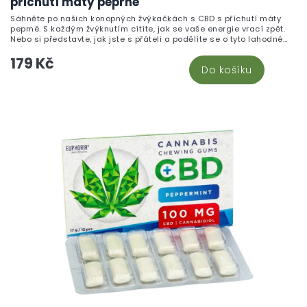
příchutí máty peprné
Sáhněte po našich konopných žvýkačkách s CBD s příchutí máty
peprné. S každým žvýknutím cítíte, jak se vaše energie vrací zpět.
Nebo si představte, jak jste s přáteli a podělíte se o tyto lahodné
žvýkačky. Nejenže osvěží váš dech, ale díky CBD vás také zklidní a
179 Kč
uvolní.
Do košíku