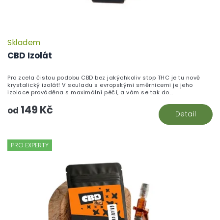
Skladem
CBD Izolát
Pro zcela čistou podobu CBD bez jakýchkoliv stop THC je tu nově
krystalický izolát! V souladu s evropskými směrnicemi je jeho
izolace prováděna s maximální péčí, a vám se tak do...
149 Kč
od
Detail
PRO EXPERTY