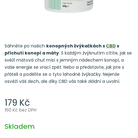
Sáhněte po našich
konopných žvýkačkách s
CBD
s
příchutí konopí a máty
. S každým žvýknutím cítíte, jak se
svěží mátová chuť mísí s jemným nádechem konopí, a
vaše energie se vrací zpět. Nebo si představte, jak jste s
přáteli a podělíte se o tyto lahodné žvýkačky. Nejenže
osvěží váš dech, ale díky CBD vás také zklidní a uvolní.
179 Kč
160 Kč bez DPH
Měrná
cena:
Skladem