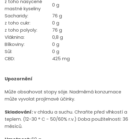
z toho nasycené
0 g
mastné kyseliny
Sacharidy:
76 g
z toho cukr:
0 g
z toho polyoly:
76 g
Vláknina:
0,8 g
Bílkoviny:
0 g
Sůl:
0 g
CBD:
425 mg
Upozornění
Může obsahovat stopy sóje. Nadměrná konzumace
může vyvolat projímavé účinky.
Skladování:
v chladu a suchu. Chraňte před vlhkostí a
teplem. (12-30 ° C - 50/60% r.v.) Doba použitelnosti: 36
měsíců.