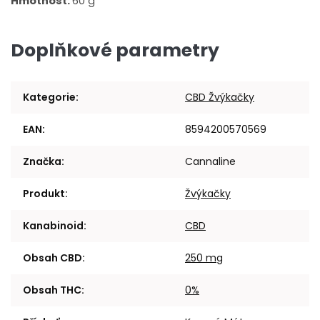
Hmotnost:
60 g
Doplňkové parametry
Kategorie
:
CBD Žvýkačky
EAN
:
8594200570569
Značka
:
Cannaline
Produkt
:
Žvýkačky
Kanabinoid
:
CBD
Obsah CBD
:
250 mg
Obsah THC
:
0%