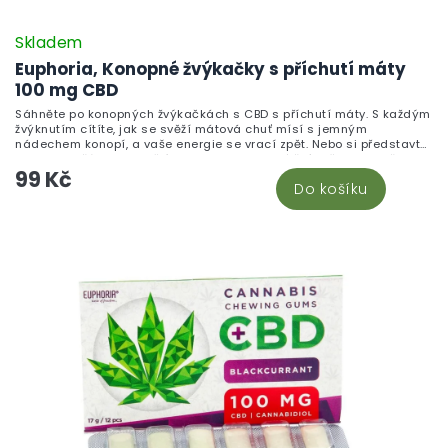
Skladem
Euphoria, Konopné žvýkačky s příchutí máty
100 mg CBD
Sáhněte po konopných žvýkačkách s CBD s příchutí máty. S každým
žvýknutím cítíte, jak se svěží mátová chuť mísí s jemným
nádechem konopí, a vaše energie se vrací zpět. Nebo si představte,
jak jste s přáteli a podělíte se o tyto lahodné žvýkačky. Nejenže
99 Kč
osvěží váš dech, ale díky CBD vás také zklidní a uvolní.
Do košíku