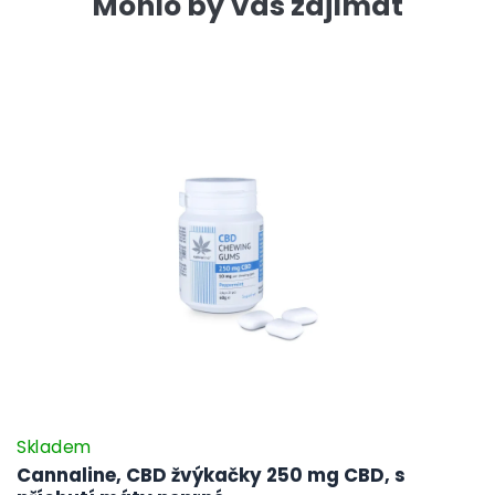
Mohlo by Vás zajímat
Skladem
Cannaline, CBD žvýkačky 250 mg CBD, s