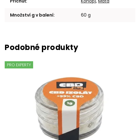
Příchuť
:
Konopí
,
Máta
Množství g v balení
:
60 g
PRO EXPERTY