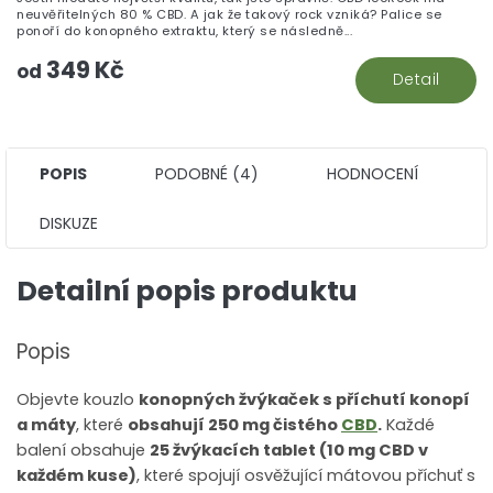
5,
neuvěřitelných 80 % CBD. A jak že takový rock vzniká? Palice se
z
ponoří do konopného extraktu, který se následně...
5
349 Kč
hv
od
Detail
POPIS
PODOBNÉ (4)
HODNOCENÍ
DISKUZE
Detailní popis produktu
Popis
Objevte kouzlo
konopných žvýkaček s příchutí konopí
a máty
, které
obsahují 250 mg čistého
CBD
.
Každé
balení obsahuje
25 žvýkacích tablet (10 mg CBD v
každém kuse)
, které spojují osvěžující mátovou příchuť s