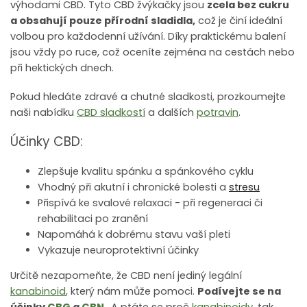
výhodami CBD. Tyto CBD žvýkačky jsou
zcela bez cukru
a obsahují pouze přírodní sladidla,
což je činí ideální
volbou pro každodenní užívání. Díky praktickému balení
jsou vždy po ruce, což oceníte zejména na cestách nebo
při hektických dnech.
Pokud hledáte zdravé a chutné sladkosti, prozkoumejte
naši nabídku
CBD sladkostí
a dalších
potravin
.
Účinky CBD:
Zlepšuje kvalitu spánku a spánkového cyklu
Vhodný při akutní i chronické bolesti a
stresu
Přispívá ke svalové relaxaci - při regeneraci či
rehabilitaci po zranění
Napomáhá k dobrému stavu vaší pleti
Vykazuje neuroprotektivní účinky
Určitě nezapomeňte, že CBD není jediný legální
kanabinoid
, který nám může pomoci.
Podívejte se na