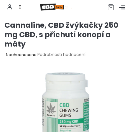
CZK
Přejít
Cannaline, CBD žvýkačky 250
na
obsah
mg CBD, s příchutí konopí a
máty
Průměrné
Podrobnosti hodnocení
Neohodnoceno
hodnocení
produktu
je
0,0
z
5
hvězdiček.