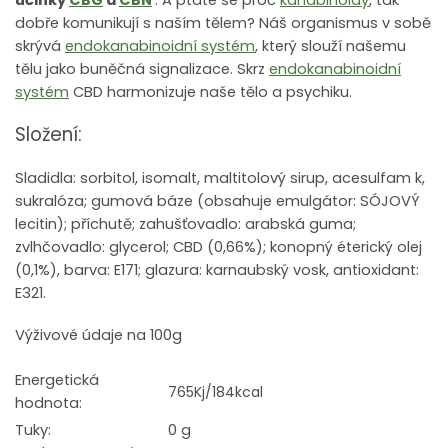
účinky
CBG
a
CBN
. A ptáte se proč
kanabinoidy
, tak
dobře komunikují s naším tělem? Náš organismus v sobě
skrývá
endokanabinoidní systém
, který slouží našemu
tělu jako buněčná signalizace. Skrz
endokanabinoidní
systém
CBD harmonizuje naše tělo a psychiku.
Složení:
Sladidla: sorbitol, isomalt, maltitolový sirup, acesulfam k,
sukralóza; gumová báze (obsahuje emulgátor: SÓJOVÝ
lecitin); příchutě; zahušťovadlo: arabská guma;
zvlhčovadlo: glycerol; CBD (0,66%); konopný éterický olej
(0,1%), barva: E171; glazura: karnaubský vosk, antioxidant:
E321.
Výživové údaje na 100g
Energetická
765Kj/184kcal
hodnota:
Tuky:
0 g