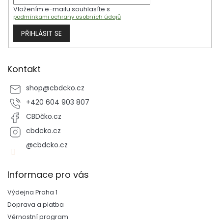
Vložením e-mailu souhlasíte s
podmínkami ochrany osobních údajů
PŘIHLÁSIT SE
Kontakt
shop
@
cbdcko.cz
+420 604 903 807
CBDčko.cz
cbdcko.cz
@cbdcko.cz
Informace pro vás
Výdejna Praha 1
Doprava a platba
Věrnostní program