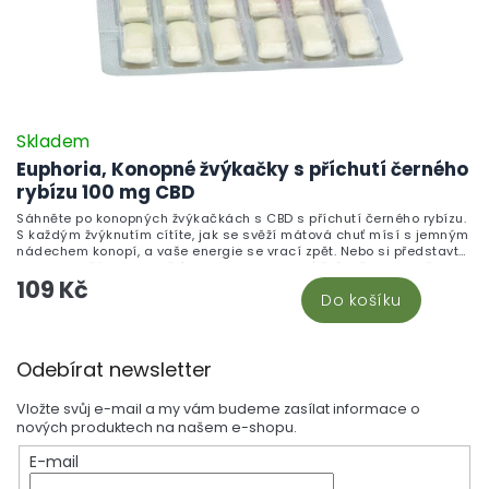
Skladem
Euphoria, Konopné žvýkačky s příchutí černého
rybízu 100 mg CBD
Sáhněte po konopných žvýkačkách s CBD s příchutí černého rybízu.
S každým žvýknutím cítíte, jak se svěží mátová chuť mísí s jemným
nádechem konopí, a vaše energie se vrací zpět. Nebo si představte,
jak jste s přáteli a podělíte se o tyto lahodné žvýkačky. Nejenže
109 Kč
osvěží váš dech, ale díky CBD vás také zklidní a uvolní.
Do košíku
Z
Odebírat newsletter
á
p
Vložte svůj e-mail a my vám budeme zasílat informace o
a
nových produktech na našem e-shopu.
t
E-mail
í