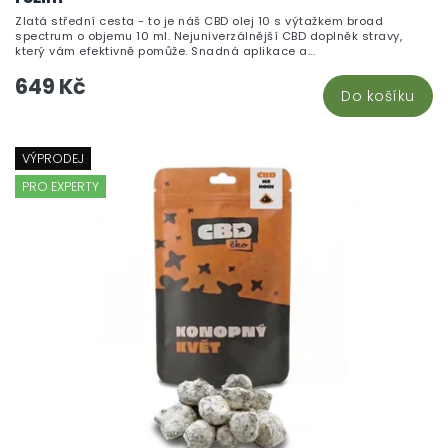
Zlatá střední cesta - to je náš CBD olej 10 s výtažkem broad
spectrum o objemu 10 ml. Nejuniverzálnější CBD doplněk stravy,
který vám efektivně pomůže. Snadná aplikace a...
649 Kč
Do košíku
VÝPRODEJ
PRO EXPERTY