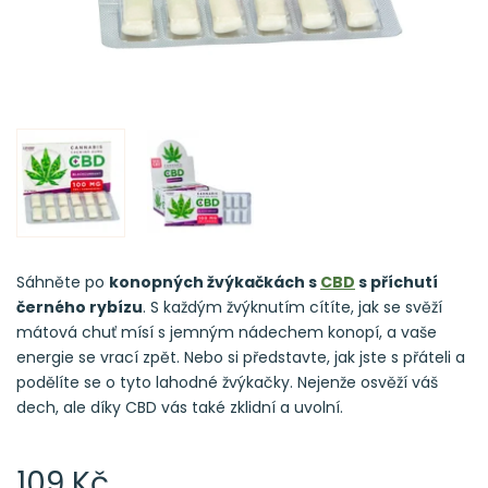
Sáhněte po
konopných žvýkačkách s
CBD
s příchutí
černého rybízu
. S každým žvýknutím cítíte, jak se svěží
mátová chuť mísí s jemným nádechem konopí, a vaše
energie se vrací zpět. Nebo si představte, jak jste s přáteli a
podělíte se o tyto lahodné žvýkačky. Nejenže osvěží váš
dech, ale díky CBD vás také zklidní a uvolní.
109 Kč