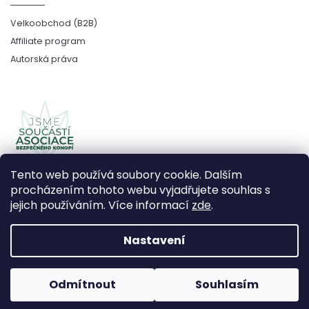
Velkoobchod (B2B)
Affiliate program
Autorská práva
Tento web používá soubory cookie. Dalším
procházením tohoto webu vyjadřujete souhlas s
jejich používáním. Více informací
zde
.
Copyright 2026
CBDčko
. Všechna práva vyhrazena.
Upravit nastavení cookies
Nastavení
Vytvořil Shoptet Premium
Odmítnout
Souhlasím
Používáme
ověření věku Adulto
Grafický návrh vytvořil a