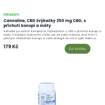
Skladem
Cannaline, CBD žvýkačky 250 mg CBD, s
příchutí konopí a máty
Sáhněte po našich konopných žvýkačkách s CBD s příchutí konopí a
máty. S každým žvýknutím cítíte, jak se svěží mátová chuť mísí s
jemným nádechem konopí, a vaše energie se vrací zpět. Nebo si
představte, jak jste s přáteli a podělíte se o tyto lahodné žvýkačky.
179 Kč
Nejenže osvěží váš dech, ale díky CBD vás také zklidní a uvolní.
Do košíku