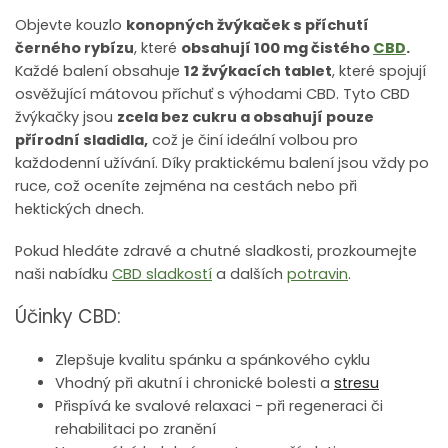
Objevte kouzlo
konopných žvýkaček s příchutí
černého rybízu
, které
obsahují 100 mg čistého
CBD
.
Každé balení obsahuje
12 žvýkacích tablet
, které spojují
osvěžující mátovou příchuť s výhodami CBD. Tyto CBD
žvýkačky jsou
zcela bez cukru a obsahují pouze
přírodní sladidla,
což je činí ideální volbou pro
každodenní užívání. Díky praktickému balení jsou vždy po
ruce, což oceníte zejména na cestách nebo při
hektických dnech.
Pokud hledáte zdravé a chutné sladkosti, prozkoumejte
naši nabídku
CBD sladkostí
a dalších
potravin
.
Účinky CBD:
Zlepšuje kvalitu spánku a spánkového cyklu
Vhodný při akutní i chronické bolesti a
stresu
Přispívá ke svalové relaxaci - při regeneraci či
rehabilitaci po zranění