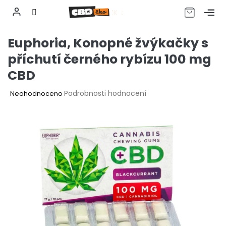
CZK
Přejít
Euphoria, Konopné žvýkačky s
na
obsah
příchutí černého rybízu 100 mg
CBD
Průměrné
Podrobnosti hodnocení
Neohodnoceno
hodnocení
produktu
je
0,0
z
5
hvězdiček.