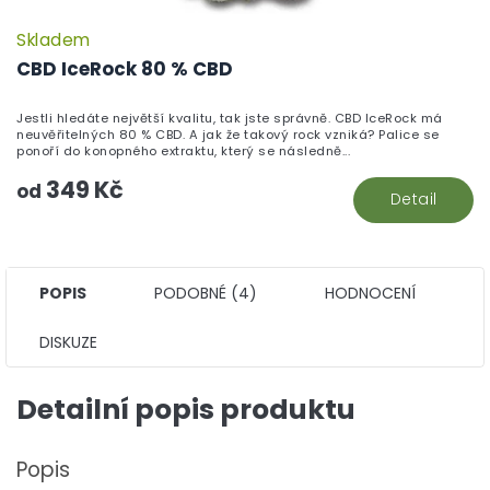
Skladem
P
h
CBD IceRock 80 % CBD
pr
je
Jestli hledáte největší kvalitu, tak jste správně. CBD IceRock má
5,
neuvěřitelných 80 % CBD. A jak že takový rock vzniká? Palice se
z
ponoří do konopného extraktu, který se následně...
5
349 Kč
hv
od
Detail
POPIS
PODOBNÉ (4)
HODNOCENÍ
DISKUZE
Detailní popis produktu
Popis