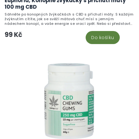
Euphoria, Konopné žvýkačky s příchutí máty
100 mg CBD
Sáhněte po konopných žvýkačkách s CBD s příchutí máty. S každým
žvýknutím cítíte, jak se svěží mátová chuť mísí s jemným
nádechem konopí, a vaše energie se vrací zpět. Nebo si představte,
jak jste s přáteli a podělíte se o tyto lahodné žvýkačky. Nejenže
99 Kč
osvěží váš dech, ale díky CBD vás také zklidní a uvolní.
Do košíku