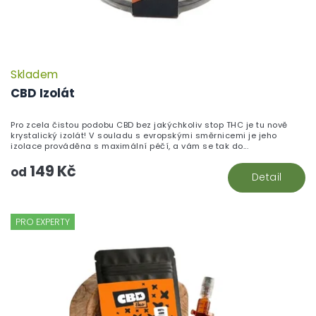
Skladem
CBD Izolát
Pro zcela čistou podobu CBD bez jakýchkoliv stop THC je tu nově
krystalický izolát! V souladu s evropskými směrnicemi je jeho
izolace prováděna s maximální péčí, a vám se tak do...
149 Kč
od
Detail
PRO EXPERTY