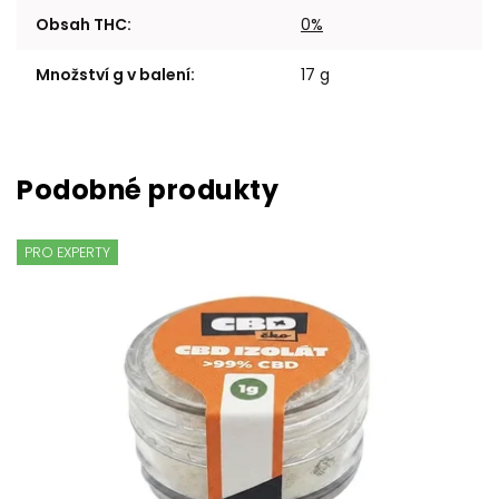
Obsah THC
:
0%
Množství g v balení
:
17 g
PRO EXPERTY