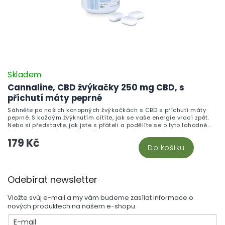
Skladem
Cannaline, CBD žvýkačky 250 mg CBD, s
příchutí máty peprné
Sáhněte po našich konopných žvýkačkách s CBD s příchutí máty
peprné. S každým žvýknutím cítíte, jak se vaše energie vrací zpět.
Nebo si představte, jak jste s přáteli a podělíte se o tyto lahodné
žvýkačky. Nejenže osvěží váš dech, ale díky CBD vás také zklidní a
179 Kč
uvolní.
Do košíku
Z
Odebírat newsletter
á
p
Vložte svůj e-mail a my vám budeme zasílat informace o
a
nových produktech na našem e-shopu.
t
E-mail