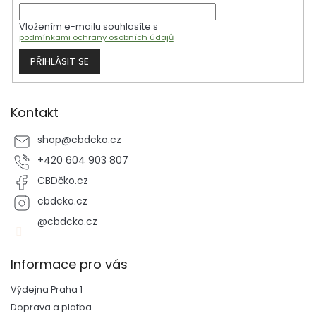
í
Vložením e-mailu souhlasíte s
podmínkami ochrany osobních údajů
PŘIHLÁSIT SE
Kontakt
shop
@
cbdcko.cz
+420 604 903 807
CBDčko.cz
cbdcko.cz
@cbdcko.cz
Informace pro vás
Výdejna Praha 1
Doprava a platba