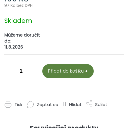
97 Kč bez DPH
Měrná
cena:
Skladem
Můžeme doručit
do:
11.8.2026
Přidat do košíku
Tisk
Zeptat se
Hlídat
Sdílet
Související produkty