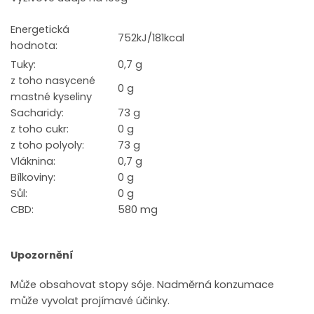
Energetická
752kJ/181kcal
hodnota:
Tuky:
0,7 g
z toho nasycené
0 g
mastné kyseliny
Sacharidy:
73 g
z toho cukr:
0 g
z toho polyoly:
73 g
Vláknina:
0,7 g
Bílkoviny:
0 g
Sůl:
0 g
CBD:
580 mg
Upozornění
Může obsahovat stopy sóje. Nadměrná konzumace
může vyvolat projímavé účinky.