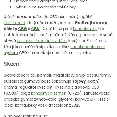
Napomáhá k dobrému stavu vaší pleti
Vykazuje neuroprotektivní účinky
Určitě nezapomeňte, že CBD není jediný legální
kanabinoid
, který nám může pomoci.
Podívejte se na
účinky
CBG
a
CBN
. A ptáte se proč
kanabinoidy
, tak
dobře komunikují s naším tělem? Náš organismus v sobě
skrývá
endokanabinoidní systém
, který slouží našemu
tělu jako buněčná signalizace. Skrz
endokanabinoidní
systém
CBD harmonizuje naše tělo a psychiku.
Složení:
Sladidla: sorbitol, isomalt, maltitolový sirup, acesulfam k,
sukralosa; gumová báze (obsahuje
sójový
lecitin),
aroma, regulátor kyselosti: kyselina citrónová, CBD
(0,58%), olej z
konopných semen
(0,72%), zahušťovadlo:
arabská guma; zvlhčovadlo: glycerol; barvivo E171; leštící
látka: karnaubský vosk; antioxidant: E321.
Výživové údaje na 100g