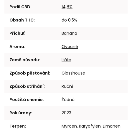
Podíl CBD
:
14,8%
Obsah THC
:
do 0,5%
Příchuť
:
Banana
Aroma
:
Ovocné
Země původu
:
Itálie
Způsob pěstování
:
Glasshouse
Způsob stříhání
:
Ruční
Použitá chemie
:
Žádná
Rok úrody
:
2023
Terpen
:
Myrcen, Karyofylen, Limonen