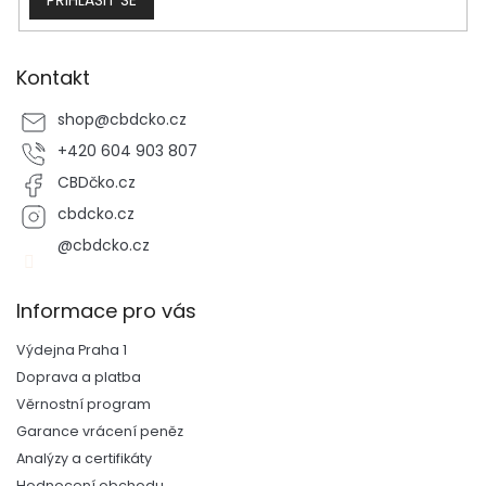
Kontakt
shop
@
cbdcko.cz
+420 604 903 807
CBDčko.cz
cbdcko.cz
@cbdcko.cz
Informace pro vás
Výdejna Praha 1
Doprava a platba
Věrnostní program
Garance vrácení peněz
Analýzy a certifikáty
Hodnocení obchodu