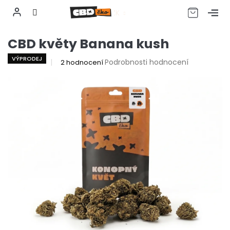
CZK
Přejít
CBD květy Banana kush
na
obsah
VÝPRODEJ
Průměrné
Podrobnosti hodnocení
2 hodnocení
hodnocení
produktu
je
5,0
z
5
hvězdiček.