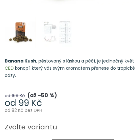
Banana Kush
, pěstovaný s láskou a péčí, je jedinečný květ
CBD
konopí, který vás svým aromatem přenese do tropické
oázy.
až –50 %
od 199 Kč
od
99 Kč
od
82 Kč
bez DPH
Měrná
cena:
Zvolte variantu