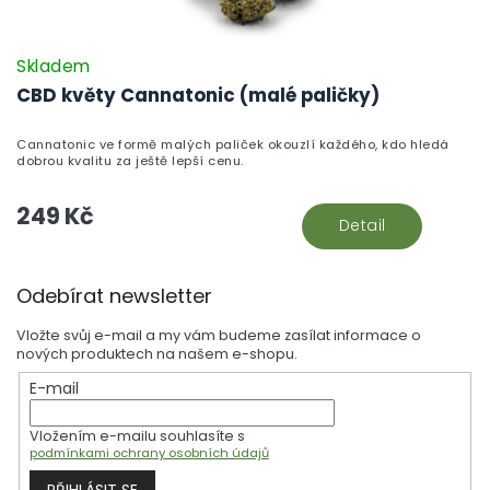
Skladem
CBD květy Cannatonic (malé paličky)
Cannatonic ve formě malých paliček okouzlí každého, kdo hledá
dobrou kvalitu za ještě lepší cenu.
249 Kč
Detail
Z
Odebírat newsletter
á
p
Vložte svůj e-mail a my vám budeme zasílat informace o
a
nových produktech na našem e-shopu.
t
E-mail
í
Vložením e-mailu souhlasíte s
podmínkami ochrany osobních údajů
PŘIHLÁSIT SE