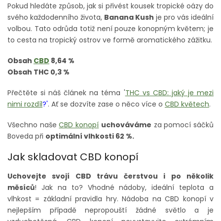
Pokud hledáte způsob, jak si přivést kousek tropické oázy do
svého každodenního života,
Banana Kush
je pro vás ideální
volbou.
Tato odrůda totiž není pouze konopným květem; je
to cesta na tropický ostrov ve formě aromatického zážitku.
Obsah
CBD
8,64 %
Obsah THC 0,3 %
Přečtěte si náš článek na téma '
THC vs CBD: jaký je mezi
nimi rozdíl
?'
. Ať se dozvíte zase o něco více o
CBD květech
.
Všechno naše
CBD konopí
uchováváme
za pomocí sáčků
Boveda při
optimální vlhkosti 62 %.
Jak skladovat CBD konopí
Uchovejte svojí CBD trávu čerstvou i po několik
měsíců
! Jak na to? Vhodné nádoby, ideální teplota a
vlhkost = základní pravidla hry. Nádoba na CBD konopí v
nejlepším případě nepropouští žádné světlo a je