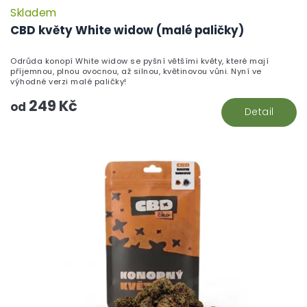
Skladem
P
h
CBD květy White widow (malé paličky)
pr
je
Odrůda konopí White widow se pyšní většími květy, které mají
5,
příjemnou, plnou ovocnou, až silnou, květinovou vůni. Nyní ve
z
výhodné verzi malé paličky!
5
249 Kč
hv
od
Detail