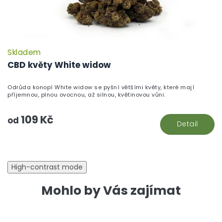
Skladem
P
h
CBD květy White widow
pr
je
Odrůda konopí White widow se pyšní většími květy, které mají
5,
příjemnou, plnou ovocnou, až silnou, květinovou vůni.
z
5
109 Kč
hv
od
Detail
High-contrast mode
Mohlo by Vás zajímat