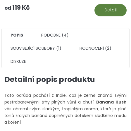
119 Kč
od
Detail
POPIS
PODOBNÉ (4)
SOUVISEJÍCÍ SOUBORY (1)
HODNOCENÍ (2)
DISKUZE
Detailní popis produktu
Tato odrůda pochází z Indie, což je země známá svými
pestrobarevnými trhy plných vůní a chutí.
Banana Kush
vás ohromí svým sladkým, tropickým aroma, které je plné
tónů zralých banánů doplněných dotekem sladkého medu
a koření.