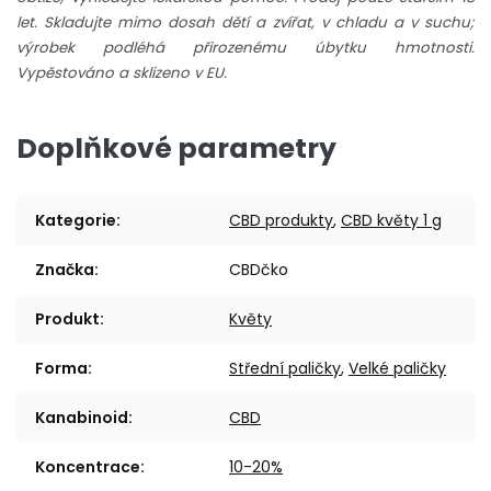
let. Skladujte mimo dosah dětí a zvířat, v chladu a v suchu;
výrobek podléhá přirozenému úbytku hmotnosti.
Vypěstováno a sklizeno v EU.
Doplňkové parametry
Kategorie
:
CBD produkty
,
CBD květy 1 g
Značka
:
CBDčko
Produkt
:
Květy
Forma
:
Střední paličky
,
Velké paličky
Kanabinoid
:
CBD
Koncentrace
:
10-20%