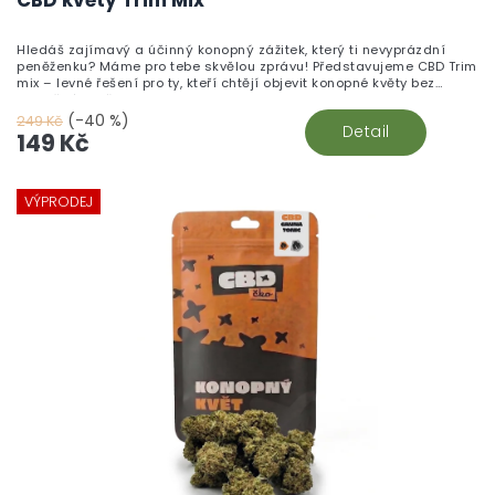
CBD květy Trim Mix
Hledáš zajímavý a účinný konopný zážitek, který ti nevyprázdní
peněženku? Máme pro tebe skvělou zprávu! Představujeme CBD Trim
mix – levné řešení pro ty, kteří chtějí objevit konopné květy bez
zbytečného přepychu.
(-40 %)
249 Kč
Detail
149 Kč
VÝPRODEJ