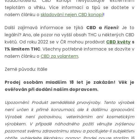
vzduchotěsná. CBD konopí nevystavujte extrémním
teplotám a vlhku. Více informací a tipů se dočtete v
našem článku o
skladování nejen CBD konopí
!
Další zajímavá informace se týká
CBD a řízení
! Je to
legální? Ano, ale pozor na vyšší obsah THC u některých CBD
květů. Od roku 2022 se v ČR mohou prodávat
CBD květy
s
1% limitem THC
. Všechny potřebné informace se dozvíte v
našem článku o
CBD za volantem
.
Země původu: Itálie
Prodej osobám mladším 18 let je zakázán! Věk je
ověřován při dodání naším dopravcem.
Upozornění: Produkt zemědělské prvovýroby. Tento výrobek
není určen k přímé konzumaci, ale k dalšímu zpracování.
Výrobek není potravinou, veterinárním ani kosmetickým
výrobkem. V případě náhodného požití věnujte zvýšenou
pozornost svému zdravotnímu stavu a pociťujete-li subjektivní
obtíže, vyhledejte lékařskou pomoc. Prodej pouze starším 18