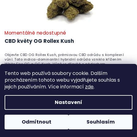
Momentálně nedostupné
CBD květy OG Rollex Kush
Objevte CBD OG Rollex Kush, prémiovou CBD odrůdu s komplexní
vůní. Tato indica-dominantní hybridní odrůda vznikla křížením
White Fire OG a OG Kush. Vůně je dřevitá s nádechem...
Tento web používá soubory cookie. Dalším
99 Kč
od
Detail
procházením tohoto webu vyjadřujete souhlas s
jejich používáním. Více informací
zde
.
Nastavení
Odmítnout
Souhlasím