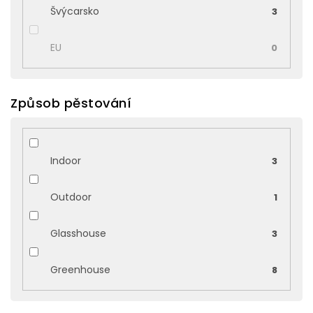
Švýcarsko
3
EU
0
Způsob pěstování
Indoor
3
Outdoor
1
Glasshouse
3
Greenhouse
8