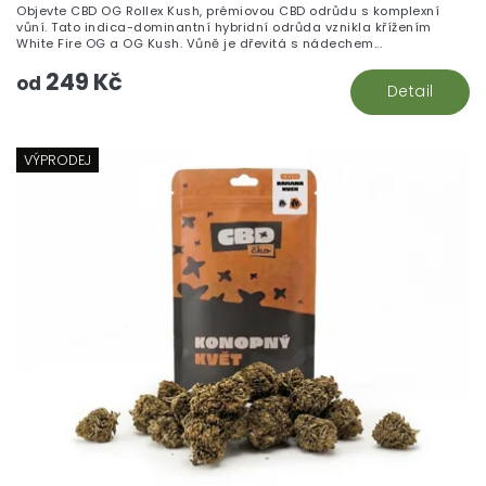
Objevte CBD OG Rollex Kush, prémiovou CBD odrůdu s komplexní
5,
vůní. Tato indica-dominantní hybridní odrůda vznikla křížením
z
White Fire OG a OG Kush. Vůně je dřevitá s nádechem...
5
249 Kč
hv
od
Detail
VÝPRODEJ