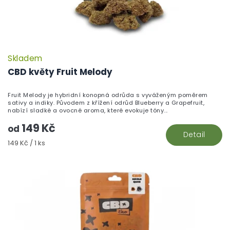
Skladem
CBD květy Fruit Melody
Fruit Melody je hybridní konopná odrůda s vyváženým poměrem
sativy a indiky. Původem z křížení odrůd Blueberry a Grapefruit,
nabízí sladké a ovocné aroma, které evokuje tóny...
149 Kč
od
Detail
Měrná
149 Kč / 1 ks
cena: