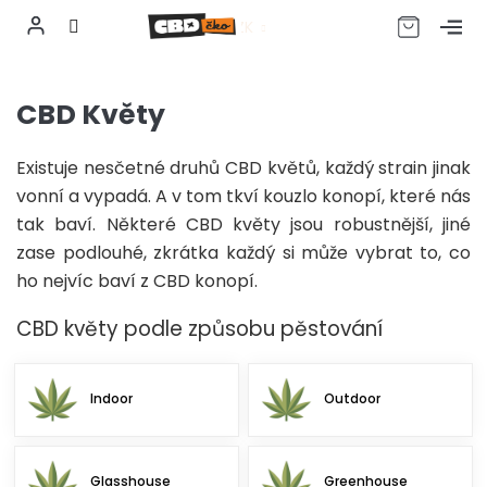
CZK
Přejít
na
CBD Květy
obsah
Existuje nesčetné druhů CBD květů, každý strain jinak
vonní a vypadá. A v tom tkví kouzlo konopí, které nás
tak baví. Některé CBD květy jsou robustnější, jiné
zase podlouhé, zkrátka každý si může vybrat to, co
ho nejvíc baví z CBD konopí.
CBD květy podle způsobu pěstování
Indoor
Outdoor
Glasshouse
Greenhouse