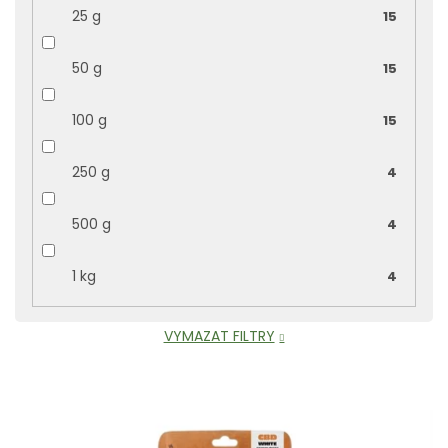
25 g
15
50 g
15
100 g
15
250 g
4
500 g
4
1 kg
4
VYMAZAT FILTRY
V
ý