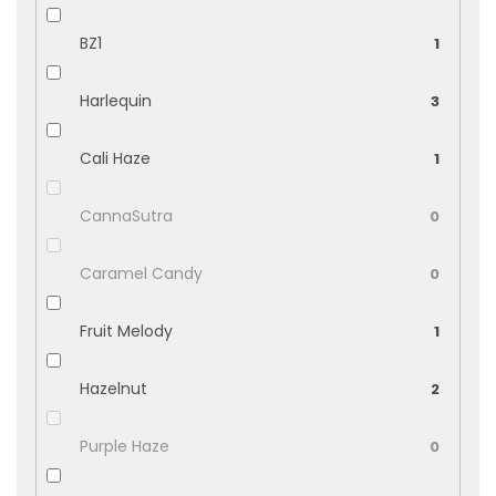
BZ1
1
Harlequin
3
Cali Haze
1
CannaSutra
0
Caramel Candy
0
Fruit Melody
1
Hazelnut
2
Purple Haze
0