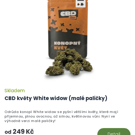
p
i
s
p
r
o
d
u
k
t
ů
Skladem
P
h
CBD květy White widow (malé paličky)
pr
je
Odrůda konopí White widow se pyšní většími květy, které mají
5,
příjemnou, plnou ovocnou, až silnou, květinovou vůni. Nyní ve
z
výhodné verzi malé paličky!
5
249 Kč
hv
od
Detail