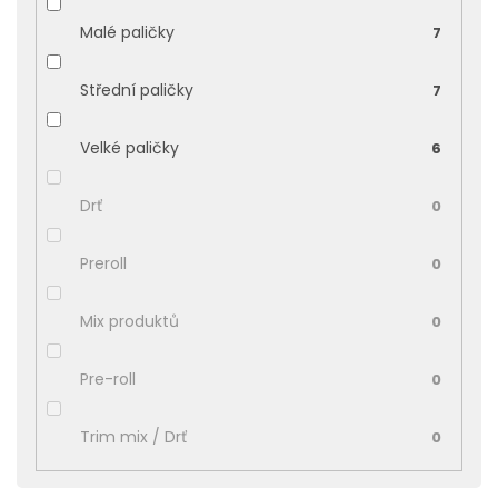
Malé paličky
7
Střední paličky
7
Velké paličky
6
Drť
0
Preroll
0
Mix produktů
0
Pre-roll
0
Trim mix / Drť
0