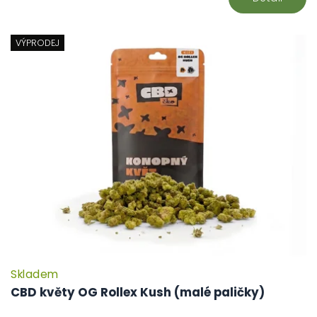
VÝPRODEJ
Skladem
P
h
CBD květy OG Rollex Kush (malé paličky)
pr
je