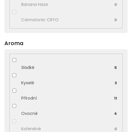
Banana Haze
0
Cannatonic CRYO
0
Aroma
Sladké
5
Kyselé
3
Přírodní
11
Ovocné
4
Kořeněné
0