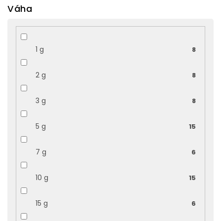
Váha
1 g
8
2 g
8
3 g
8
5 g
15
7 g
6
10 g
15
15 g
6