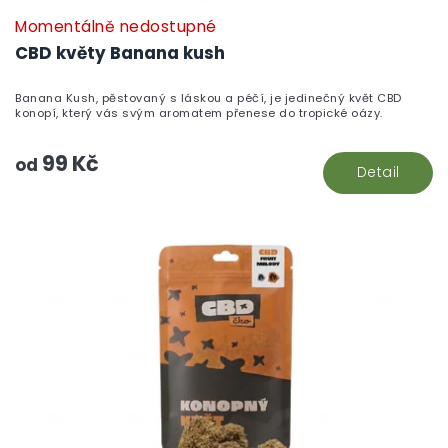
Momentálně nedostupné
P
h
CBD květy Banana kush
pr
je
Banana Kush, pěstovaný s láskou a péčí, je jedinečný květ CBD
5,
konopí, který vás svým aromatem přenese do tropické oázy.
z
5
99 Kč
hv
od
Detail