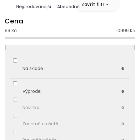
z
Zavřít filtr
Nejprodávanější
Abecedně
e
n
Cena
í
99
Kč
10999
Kč
p
r
o
d
u
k
Na skladě
6
t
ů
Výprodej
6
Novinka
0
Zachraň a ušetři
0