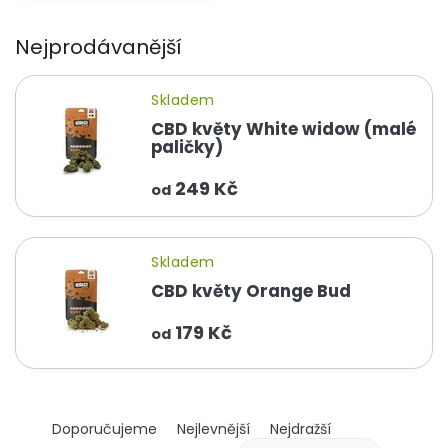
Nejprodávanější
Skladem
CBD květy White widow (malé
paličky)
249 Kč
od
Skladem
CBD květy Orange Bud
179 Kč
od
Ř
Doporučujeme
Nejlevnější
Nejdražší
a