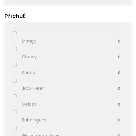
Příchuť
Mango
0
Citrusy
0
Konopí
0
Jack Herer
0
Gelato
0
Bubblegum
0
Girl scout cookies
0