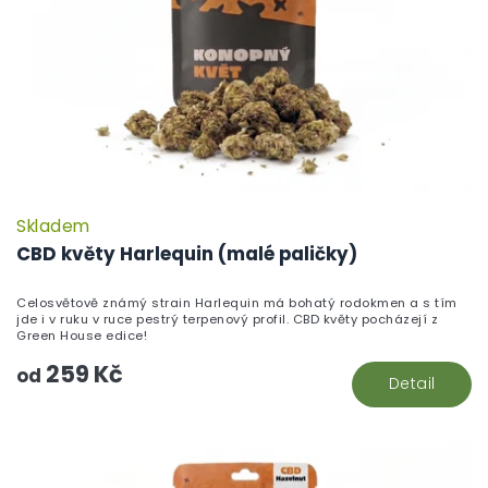
Skladem
P
h
CBD květy Harlequin (malé paličky)
pr
je
Celosvětově známý strain Harlequin má bohatý rodokmen a s tím
5,
jde i v ruku v ruce pestrý terpenový profil. CBD květy pocházejí z
z
Green House edice!
5
259 Kč
hv
od
Detail