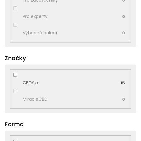
Pro začátečníky
0
Pro experty
0
Výhodné balení
0
Značky
CBDčko
15
MiracleCBD
0
Forma