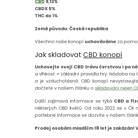
CBD
9,13%
CBDX 5%
THC do 1%
Země původu: Česká republika
Všechno naše konopí
uchováváme
za pomoc
Jak skladovat
CBD konopí
Uchovejte svojí CBD trávu čerstvou i po n
a vlhkost = základní pravidla hry. Nádoba na
a je vzduchotěsná. CBD konopí nevystavujte
dočtete v našem článku o
skladování nejen C
Další zajímavá informace se týká
CBD a říz
některých CBD květů. Od roku 2022 se v Č
potřebné informace se dozvíte v našem člán
Prodej osobám mladším 18 let je zakázán! 