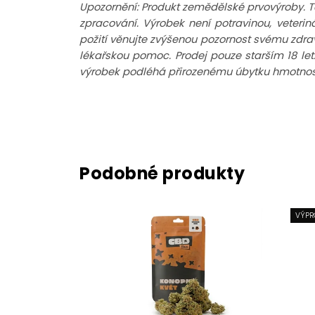
Upozornění: Produkt zemědělské prvovýroby. T
zpracování. Výrobek není potravinou, veter
požití věnujte zvýšenou pozornost svému zdravo
lékařskou pomoc. Prodej pouze starším 18 let
výrobek podléhá přirozenému úbytku hmotnosti
VÝPR