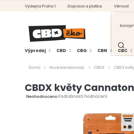
Přejít
Výdejna Praha 1
Doprava a platba
Věrnostní
na
obsah
HLEDAT
Výprodej
CBD
CBG
CBN
CBC
Domů
Nové kanabinoidy
CBDX
CBDX květ
CBDX květy Cannaton
Průměrné
Podrobnosti hodnocení
Neohodnoceno
hodnocení
produktu
je
0,0
z
5