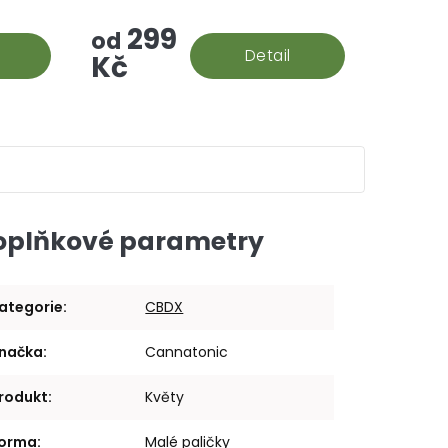
í ve
% CBD.
299
!
od
Detail
Kč
oplňkové parametry
ategorie
:
CBDX
načka
:
Cannatonic
rodukt
:
Květy
orma
:
Malé paličky