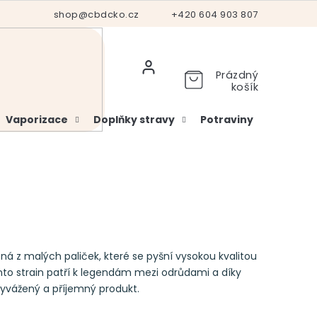
Hodnocení obchodu
shop@cbdcko.cz
Vrácení a reklamace
+420 604 903 807
Ověření věku
Prázdný
košík
Vaporizace
Doplňky stravy
Potraviny
Kosme
ená z malých paliček, které se pyšní vysokou kvalitou
to strain patří k legendám mezi odrůdami a díky
vyvážený a příjemný produkt.