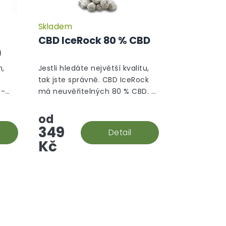
Skladem
Průměrné
Průměrné
hodnocení
hodnocení
CBD IceRock 80 % CBD
produktu
produktu
)
je
je
5,0
5,0
h,
Jestli hledáte největší kvalitu,
z
z
tak jste správně. CBD IceRock
5
5
a-
má neuvěřitelných 80 % CBD. A
hvězdiček.
hvězdiček.
a
jak že takový rock vzniká? Palice
 OG a
se ponoří do konopného
od
extraktu, který se následně...
349
Detail
Kč