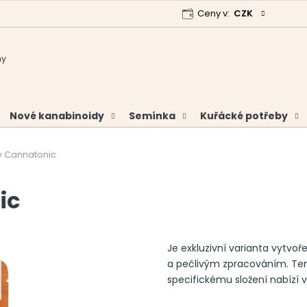
Ceny v:
CZK
 program
Garance vrácení peněz
Analýzy a certifikáty
Nové kanabinoidy
Semínka
Kuřácké potřeby
y Cannatonic
ic
Je exkluzivní varianta vytvoř
a pečlivým zpracováním. Ten
specifickému složení nabízí 