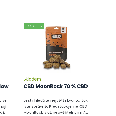
PRO EXPERTY
Skladem
Průměrné
Průměrné
hodnocení
hodnocení
dow
CBD MoonRock 70 % CBD
produktu
produktu
je
je
5,0
5,0
w se
Jestli hledáte největší kvalitu, tak
z
z
mají
jste správně. Představujeme CBD
5
5
 až
MoonRock s až neuvěřitelnými 70
hvězdiček.
hvězdiček.