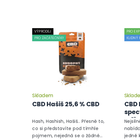
VÝPRODEJ
PRO EXP
PRO ZAČÁTEČNÍKY
KLIDNÝ 
Skladem
Sklad
Průměrné
hodnocení
CBD Hašiš 25,6 % CBD
CBD 
produktu
spec
je
reži
5,0
Hash, Hashish, Hašiš.. Přesně to,
Nejsiln
z
co si představíte pod tímhle
nabídc
5
pojmem, nejedná se o žádné
jedné 
hvězdiček.