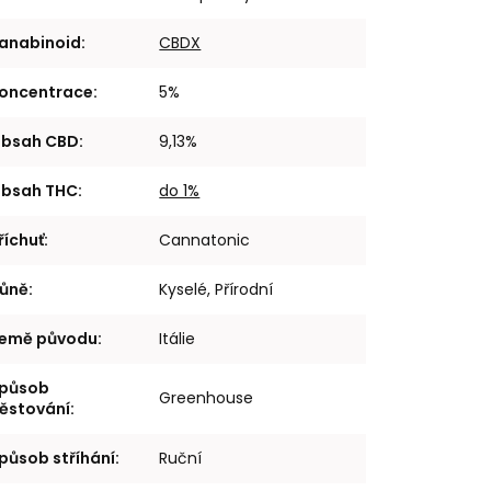
anabinoid
:
CBDX
oncentrace
:
5%
bsah CBD
:
9,13%
bsah THC
:
do 1%
říchuť
:
Cannatonic
ůně
:
Kyselé, Přírodní
emě původu
:
Itálie
působ
Greenhouse
ěstování
:
působ stříhání
:
Ruční