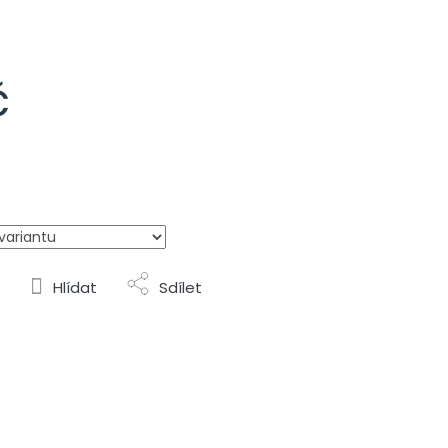
č
Hlídat
Sdílet