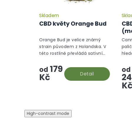
Skladem
Skl
Průměrné
hodnocení
CBD květy Orange Bud
CBD
produktu
(ma
je
5,0
Orange Bud je velice známý
Cann
z
strain původem z Holandska. V
pali
5
této rostlině převládá sativní
hled
hvězdiček.
gen a ten je na první pohled
lepš
179
ihned viditelný, díky velkému
od
od
množství oranžových pestíků.
Detail
Kč
24
K
High-contrast mode