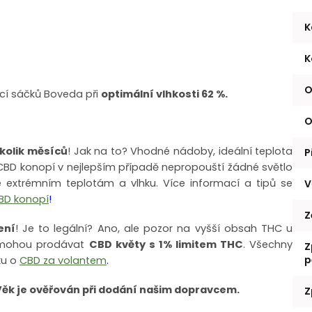
K
K
O
í sáčků Boveda při
optimální vlhkosti 62 %.
O
ěkolik měsíců
! Jak na to? Vhodné nádoby, ideální teplota
P
 CBD konopí v nejlepším případě nepropouští žádné světlo
 extrémním teplotám a vlhku. Více informací a tipů se
V
BD konopí
!
Z
ení
! Je to legální? Ano, ale pozor na vyšší obsah THC u
R mohou prodávat
CBD
květy s 1% limitem THC
. Všechny
Z
p
ku o
CBD za volantem
.
Věk je ověřován při dodání našim dopravcem.
Z