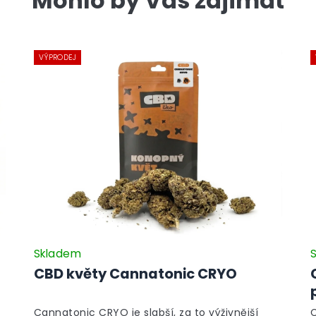
Mohlo by Vás zajímat
VÝPRODEJ
Skladem
CBD květy Cannatonic CRYO
Cannatonic CRYO je slabší, za to výživnější