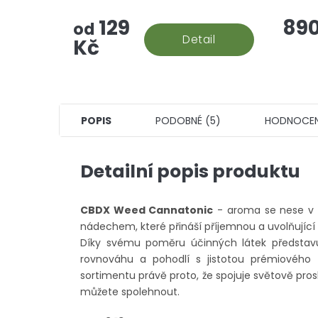
aromatizované "srandy", tohle je
CBD. N
129
890
prostě hašiš v jeho CBD podobě.
stálýc
od
Detail
vyhodn
Kč
POPIS
PODOBNÉ (5)
HODNOCEN
Detailní popis produktu
CBDX Weed Cannatonic
- aroma se nese v 
nádechem, které přináší příjemnou a uvolňujíc
Díky svému poměru účinných látek představuje
rovnováhu a pohodlí s jistotou prémiového
sortimentu právě proto, že spojuje světově pro
můžete spolehnout.