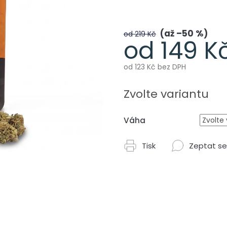
až –50 %
od 219 Kč
od
149 K
od
123 Kč
bez DPH
Měrná
cena:
Zvolte variantu
Váha
Tisk
Zeptat se