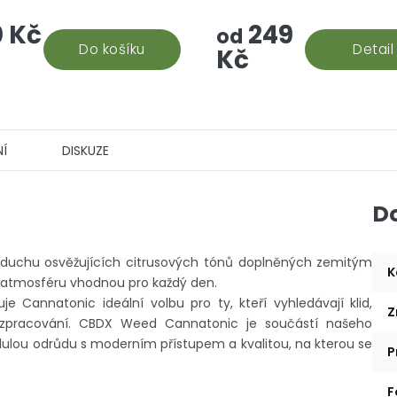
a základě recenzí našich
silnou, květinovou vůni. Nyn
 Kč
249
h odběratelů 30% CBD oleje,
výhodné verzi malé paličky
od
ocujeme tento...
Do košíku
Detail
Kč
Í
DISKUZE
D
duchu osvěžujících citrusových tónů doplněných zemitým
K
í atmosféru vhodnou pro každý den.
 Cannatonic ideální volbu pro ty, kteří vyhledávají klid,
Z
 zpracování. CBDX Weed Cannatonic je součástí našeho
slulou odrůdu s moderním přístupem a kvalitou, na kterou se
P
F