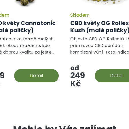
adem
Skladem
Průměrné
hodnocení
 květy Cannatonic
CBD květy OG Rollex
produktu
lé paličky)
Kush (malé paličky
je
5,0
atonic ve formě malých
Objevte CBD OG Rollex Kus
z
ček okouzlí každého, kdo
prémiovou CBD odrůdu s
5
á dobrou kvalitu za ještě
komplexní vůní. Tato indic
hvězdiček.
í cenu.
dominantní hybridní odrůd
vznikla křížením White Fire
od
OG Kush. Vůně je dřevitá s
9
249
Detail
Detail
nádechem...
č
Kč