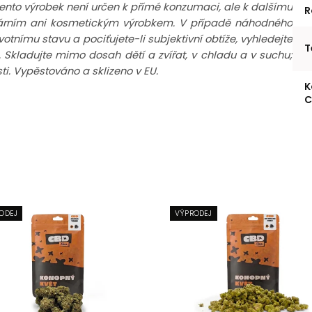
ento výrobek není určen k přímé konzumaci, ale k dalšímu
R
inárním ani kosmetickým výrobkem. V případě náhodného
tnímu stavu a pociťujete-li subjektivní obtíže, vyhledejte
T
. Skladujte mimo dosah dětí a zvířat, v chladu a v suchu;
. Vypěstováno a sklizeno v EU.
K
C
ODEJ
VÝPRODEJ