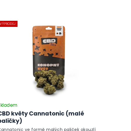
VÝPRODEJ
Skladem
CBD květy Cannatonic (malé
paličky)
Cannatonic ve formě malých paliček okouzlí