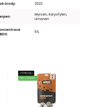
ok úrody
:
2023
Myrcen, Karyofylen,
erpen
:
Limonen
oncentrace
5%
BDX
:
VÝPRODEJ
PRO EXPERTY