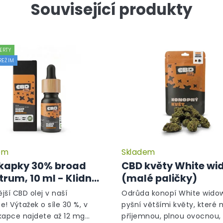
Související produkty
ERTY
REŽIM
em
Skladem
Průměrné
hodnocení
kapky 30% broad
CBD květy White wi
produktu
trum, 10 ml - Klidný
(malé paličky)
je
m
5,0
ější CBD olej v naší
Odrůda konopí White wido
z
e! Výtažek o síle 30 %, v
pyšní většími květy, které 
5
kapce najdete až 12 mg
příjemnou, plnou ovocnou,
hvězdiček.