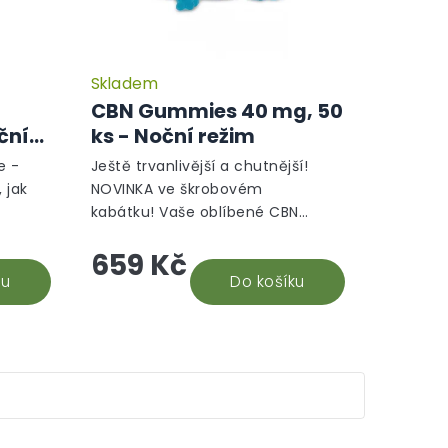
Skladem
Průměrné
hodnocení
CBN Gummies 40 mg, 50
produktu
ční
ks - Noční režim
je
5,0
e -
Ještě trvanlivější a chutnější!
z
 jak
NOVINKA ve škrobovém
5
kabátku! Vaše oblíbené CBN
hvězdiček.
Gummies OG 40 mg jsme
659 Kč
2400
vylepšili o přidaný škrob, díky
ku
kterému si déle udrží...
Do košíku