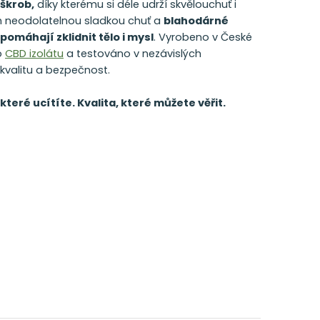
 škrob,
díky kterému si déle udrží skvělouchuť i
ich neodolatelnou sladkou chuť a
blahodárné
pomáhají zklidnit tělo i mysl
. Vyrobeno v České
o
CBD izolátu
a testováno v nezávislých
kvalitu a bezpečnost.
 které ucítíte. Kvalita, které můžete věřit.