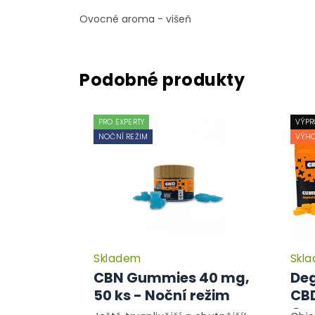
Ovocné aroma - višeň
PRO EXPERTY
VÝPR
NOČNÍ REŽIM
VÝHO
Skladem
Skl
CBN Gummies 40 mg,
Deg
50 ks - Noční režim
CB
Gum