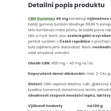
Detailní popis produktu
CBN Gummies
4
0
mg
kombinují
výjimečnou 
Každý gumový bonbón obsahuje 99,99 % konopn
této kombinaci máte jistotu, že každá porce nab
tělo a mysl. Navíc jsou
zcela legální a vyrobe
pečlivě vyroben v
České republice
a prochází
byla zajištěna jeho dokonalost. Navíc
neobsahu
vaše smyslové vnímání.
Obsah CBN:
400
mg – 40 mg na 1 ks
Doporučené denní dávkování:
max. 2-3 ks 
Složení:
CBN, vepřová želatina, cukr, glukózový s
kyselina fumarová, slunečnicový lecitin, přírod
obsahovat stopové množství lepku, laktózy, s
Výživové hodnoty
na 100 g