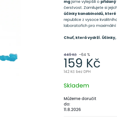
mg
jsme vylepšili o
přidaný
čerstvost. Zamilujete si jej
účinky kanabinoidů, které 
republice z vysoce kvalitníh
laboratořích pro maximální 
Chuť, která vydrží. Účinky,
449 Kč
–64 %
159 Kč
142 Kč bez DPH
Měrná
cena:
Skladem
Můžeme doručit
do:
11.8.2026