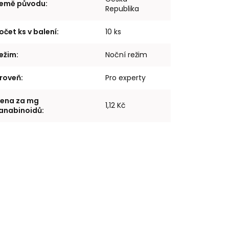
emě původu
:
Republika
očet ks v balení
:
10 ks
ežim
:
Noční režim
roveň
:
Pro experty
ena za mg
1,12 Kč
anabinoidů
: