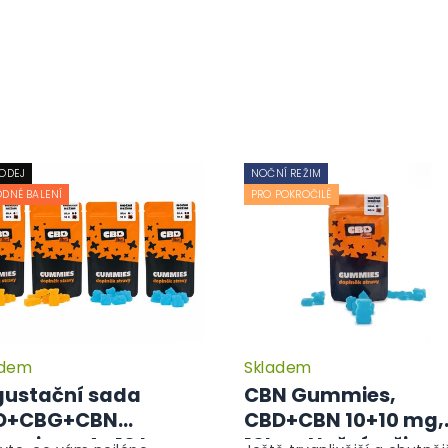
ODEJ
NOČNÍ REŽIM
DNÉ BALENÍ
PRO POKROČILÉ
adem
Skladem
Průměrné
hodnocení
ustační sada
CBN Gummies,
produktu
D+CBG+CBN
CBD+CBN 10+10 mg,
je
mies – 4x 10 ks
10ks - Noční režim
5,0