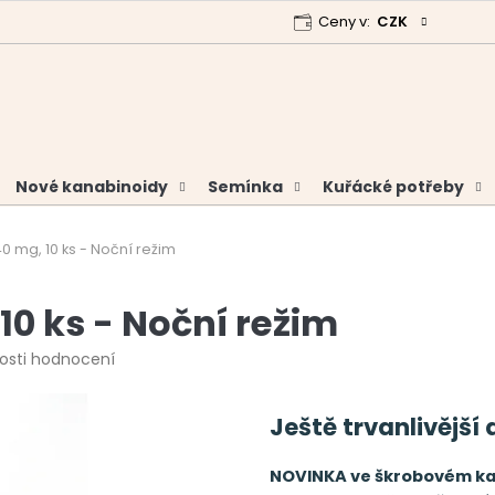
Ceny v:
CZK
 program
Garance vrácení peněz
Analýzy a certifikáty
Nové kanabinoidy
Semínka
Kuřácké potřeby
 mg, 10 ks - Noční režim
0 ks - Noční režim
osti hodnocení
Ještě trvanlivější 
NOVINKA ve škrobovém ka