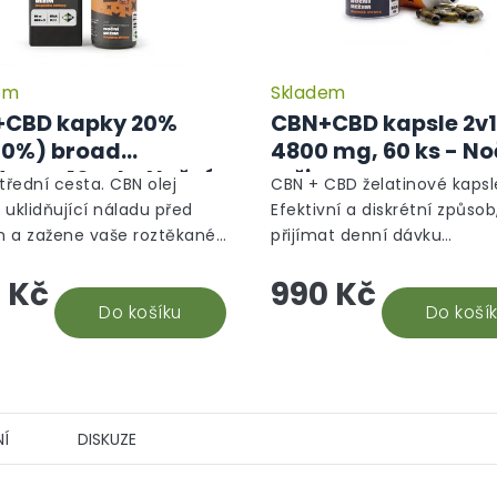
em
Skladem
CBD kapky 20%
CBN+CBD kapsle 2v1
10%) broad
4800 mg, 60 ks - No
trum, 10 ml - Noční
režim
střední cesta. CBN olej
CBN + CBD želatinové kapsl
m
 uklidňující náladu před
Efektivní a diskrétní způsob,
 a zažene vaše roztěkané
přijímat denní dávku
ky. Předběžné studie
kanabinoidů - Toto balení
 Kč
990 Kč
ují, že napomáhá tvorbě
obsahuje 2400 mg CBN a 
ninu a dokáže...
Do košíku
mg CBD extrahovaného z...
Do koší
Í
DISKUZE