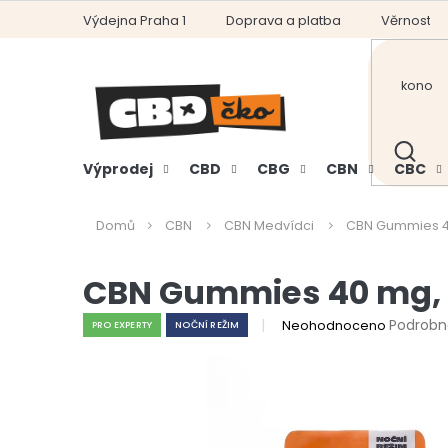
Přejít
Výdejna Praha 1
Doprava a platba
Věrnostní
na
obsah
HLEDAT
Výprodej
CBD
CBG
CBN
CBC
Domů
CBN
CBN Medvídci
CBN Gummies 40
CBN Gummies 40 mg, 1
Průměrné
Podrobn
Neohodnoceno
PRO EXPERTY
NOČNÍ REŽIM
hodnocení
produktu
je
0,0
z
5