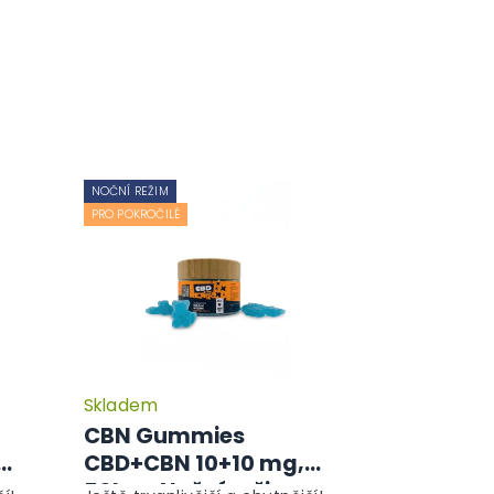
NOČNÍ REŽIM
PRO POKROČILÉ
Skladem
CBN Gummies
CBD+CBN 10+10 mg,
50ks - Noční režim