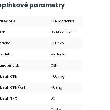
oplňkové parametry
ategorie
:
CBN Medvídci
AN
:
8594225102813
načka
:
CBDčko
rodukt
:
Medvídci
anabinoid
:
CBN
bsah CBN
:
400 mg
bsah CBN (ks)
:
40 mg
bsah THC
:
0%
Česká