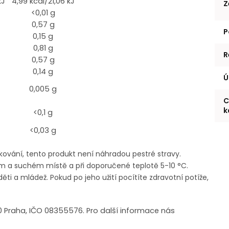
kJ
4,99 kcal/21,06 kJ
Z
<0,01 g
0,57 g
P
0,15 g
0,81 g
R
0,57 g
0,14 g
Ú
0,005 g
C
k
<0,1 g
<0,03 g
ování, tento produkt není náhradou pestré stravy.
m a suchém místě a při doporučené teplotě 5-10 °C.
ěti a mládež. Pokud po jeho užití pocítíte zdravotní potíže,
00 Praha, IČO 08355576. Pro další informace nás