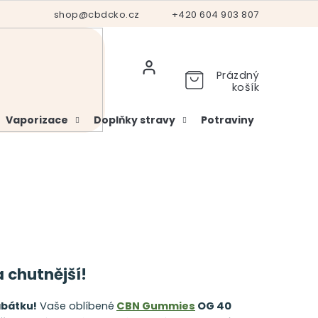
Hodnocení obchodu
shop@cbdcko.cz
Vrácení a reklamace
+420 604 903 807
Ověření věku
Prázdný
košík
Vaporizace
Doplňky stravy
Potraviny
Kosme
a chutnější!
bátku!
Vaše oblíbené
CBN Gummies
OG 40