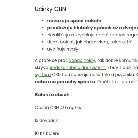
Účinky CBN
navozuje spací náladu
prodlužuje hluboký spánek až o dvoj
zkvalitňuje a zrychluje noční proces reg
tlumí bolest, jak chronickou, tak akutní
uvolňuje svaly
A ptáte se proč
kanabinoidy
, tak dobře komunik
skrývá
endokanabinoidní systém
,
který slouží n
systém
CBN harmonizuje naše tělo a psychiku.
nebo má poruchy spánku.
Přečtěte si detailn
Balení a obsah :
Obsah CBN 40 mg/ks
1x doypack
10 Ks balení