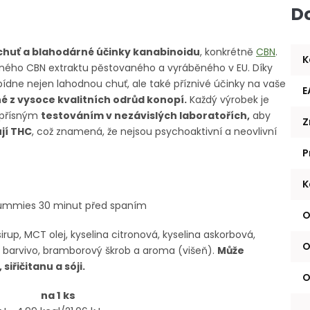
D
chuť a blahodárné účinky kanabinoidu
, konkrétně
CBN
.
K
ého CBN extraktu pěstovaného a vyráběného v EU. Díky
ídne nejen lahodnou chuť, ale také příznivé účinky na vaše
E
né z vysoce kvalitních odrůd konopí.
Každý výrobek je
 přísným
testováním v nezávislých laboratořích,
aby
Z
jí THC
, což znamená, že nejsou psychoaktivní a neovlivní
P
K
gummies 30 minut před spaním
O
irup, MCT olej, kyselina citronová, kyselina askorbová,
O
ní barvivo, bramborový škrob a aroma (višeň).
Může
iřičitanu a sóji.
O
na 1 ks