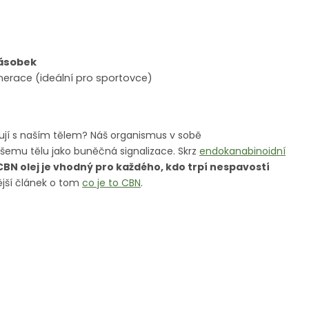
násobek
enerace (ideální pro sportovce)
ují s naším tělem? Náš organismus v sobě
ašemu tělu jako buněčná signalizace. Skrz
endokanabinoidní
CBN olej je vhodný pro každého, kdo trpí nespavostí
ější článek o tom
co je to CBN
.