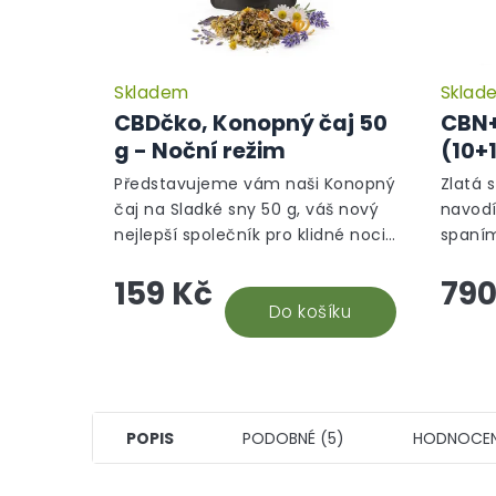
Skladem
Sklad
CBDčko, Konopný čaj 50
CBN+
g - Noční režim
(10+
spec
Představujeme vám naši Konopný
Zlatá 
reži
čaj na Sladké sny 50 g, váš nový
navodí
nejlepší společník pro klidné noci
spaním
a kvalitní spánek. Tato unikátní
myšlen
159 Kč
790
směs bylin je navržena tak, aby
naznač
vám pomohla...
Do košíku
melato
POPIS
PODOBNÉ (5)
HODNOCEN