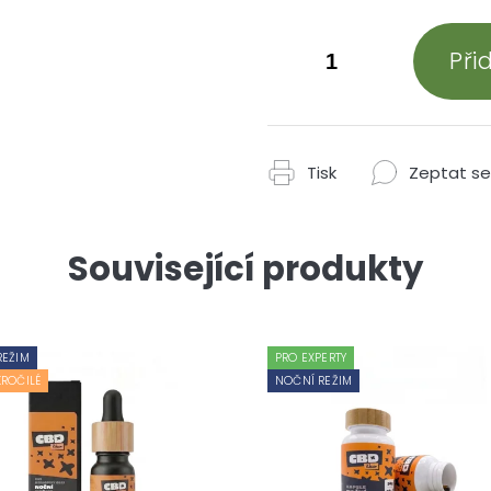
Při
Tisk
Zeptat se
Související produkty
REŽIM
PRO EXPERTY
ROČILÉ
NOČNÍ REŽIM