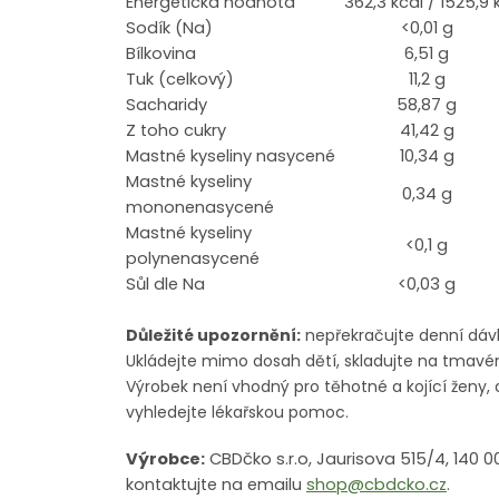
Energetická hodnota
362,3 kcal / 1525,9 
Sodík (Na)
<0,01 g
Bílkovina
6,51 g
Tuk (celkový)
11,2 g
Sacharidy
58,87 g
Z toho cukry
41,42 g
Mastné kyseliny nasycené
10,34 g
Mastné kyseliny
0,34 g
mononenasycené
Mastné kyseliny
<0,1 g
polynenasycené
Sůl dle Na
<0,03 g
Důležité upozornění:
nepřekračujte denní dávk
Ukládejte mimo dosah dětí, skladujte na tmavé
Výrobek není vhodný pro těhotné a kojící ženy, d
vyhledejte lékařskou pomoc.
Výrobce:
CBDčko s.r.o, Jaurisova 515/4, 140 
kontaktujte na emailu
shop@cbdcko.cz
.