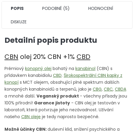
POPIS
PODOBNÉ (5)
HODNOCENÍ
DISKUZE
Detailní popis produktu
CBN
olej 20% CBN +1%
CBD
Prémiový
konopný olej
bohatý na
kanabinol
(CBN) s
přídavkem kanabidiolu
CBD
.
Širokospektrální CBN kapky z
konopí
s MCT olejem, obsahující plné spektrum dalších
konopných kanabinoidů a terpenů, jako je
CBG
,
CBC
,
CBDA
a mnohé další.
Veganský produkt
- všechny přísady jsou
100% přírodní!
Garance jistoty
- CBN olej je testován v
laboratoři, která potvrzuje jeho nezávadnost. Užívání
našeho
CBN oleje
je tedy naprosto bezpečné.
Možné účinky CBN:
duševní klid, snížení psychického a