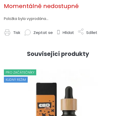
cena:
Momentálně nedostupné
Položka byla vyprodána…
Tisk
Zeptat se
Hlídat
Sdílet
Související produkty
PRO ZAČÁTEČNÍKY
KLIDNÝ REŽIM