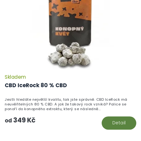
Skladem
P
h
CBD IceRock 80 % CBD
pr
je
Jestli hledáte největší kvalitu, tak jste správně. CBD IceRock má
5,
neuvěřitelných 80 % CBD. A jak že takový rock vzniká? Palice se
z
ponoří do konopného extraktu, který se následně...
5
349 Kč
hv
od
Detail