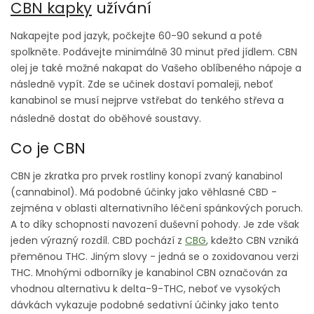
CBN kapky
užívání
Nakapejte pod jazyk, počkejte 60-90 sekund a poté
spolkněte. Podávejte minimálně 30 minut před jídlem. CBN
olej je také možné nakapat do Vašeho oblíbeného nápoje a
následně vypít. Zde se učinek dostaví pomaleji, neboť
kanabinol se musí nejprve vstřebat do tenkého střeva a
následně dostat do oběhové soustavy.
Co je CBN
CBN je zkratka pro prvek rostliny konopí zvaný kanabinol
(cannabinol). Má podobné účinky jako věhlasné CBD -
zejména v oblasti alternativního léčení spánkových poruch.
A to díky schopnosti navození duševní pohody. Je zde však
jeden výrazný rozdíl. CBD pochází z
CBG
, kdežto CBN vzniká
přeměnou THC. Jiným slovy - jedná se o zoxidovanou verzi
THC. Mnohými odborníky je kanabinol CBN označován za
vhodnou alternativu k delta-9-THC, neboť ve vysokých
dávkách vykazuje podobné sedativní účinky jako tento