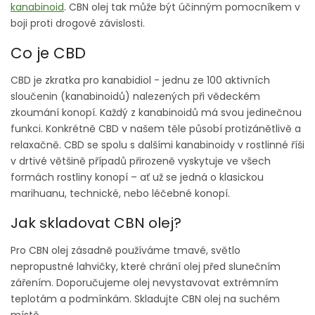
kanabinoid
. CBN olej tak může být účinným pomocníkem v
boji proti drogové závislosti.
Co je CBD
CBD je zkratka pro kanabidiol - jednu ze 100 aktivních
sloučenin (kanabinoidů) nalezených při vědeckém
zkoumání konopí. Každý z kanabinoidů má svou jedinečnou
funkci. Konkrétně CBD v našem těle působí protizánětlivě a
relaxačně. CBD se spolu s dalšími kanabinoidy v rostlinné říši
v drtivé většině případů přirozeně vyskytuje ve všech
formách rostliny konopí – ať už se jedná o klasickou
marihuanu, technické, nebo léčebné konopí.
Jak skladovat CBN olej?
Pro CBN olej zásadně používáme tmavé, světlo
nepropustné lahvičky, které chrání olej před slunečním
zářením. Doporučujeme olej nevystavovat extrémním
teplotám a podmínkám. Skladujte CBN olej na suchém
místě.