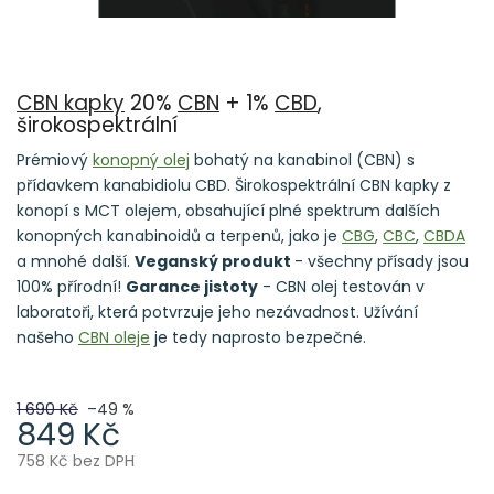
CBN kapky
20%
CBN
+ 1%
CBD
,
širokospektrální
Prémiový
konopný olej
bohatý na kanabinol (CBN) s
přídavkem kanabidiolu CBD. Širokospektrální CBN kapky z
konopí s MCT olejem, obsahující plné spektrum dalších
konopných kanabinoidů a terpenů, jako je
CBG
,
CBC
,
CBDA
a mnohé další.
Veganský produkt
- všechny přísady jsou
100% přírodní!
Garance jistoty
- CBN olej testován v
laboratoři, která potvrzuje jeho nezávadnost. Užívání
našeho
CBN oleje
je tedy naprosto bezpečné.
1 690 Kč
–49 %
849 Kč
758 Kč bez DPH
Měrná