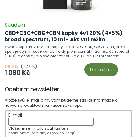
Skladem
CBD+CBC+CBG+CBN kapky 4v1 20% (4×5%)
broad spectrum, 10 ml - Aktivní režim
Vyzkoušejte inovativní konopný olej s CBC, CBD, CBG a CBN, který
spojuje čtyři klíčové kanabinoidy pro maximální účinek. Kanabidiol
(CBD) je ceněný pro své protizánětlivé a zklidňující vlastnosti,
zatímco kanabigerol (CBG) podporuje mentální jasnost a efektivně
působí proti bolesti. Kanabichromen (CBC) vyniká svými
(-27 %)
1 490 Kč
Do košíku
neuroprotektivními účinky, a kanabinol (CBN) zajišťuje hlubokou
1 090 Kč
relaxaci a podporu kvalitního spánku. Tento jedinečný olej poskytuje
komplexní podporu pro celkové zdraví a pohodu, pomáhá se
Z
stresem stres a posiluje imunitní systém. Díky svému složení je
Odebírat newsletter
ideální pro každodenní užívání, čímž přispívá k harmonickému
á
životu. Každý kanabinoid je pečlivě extrahován z organicky
p
pěstovaného konopí, což zaručuje čistotu a vysokou kvalitu každé
Vložte svůj e-mail a my vám budeme zasílat informace o
kapky.
a
nových produktech na našem e-shopu.
t
E-mail
í
Vložením e-mailu souhlasíte s
podmínkami ochrany osobních údajů