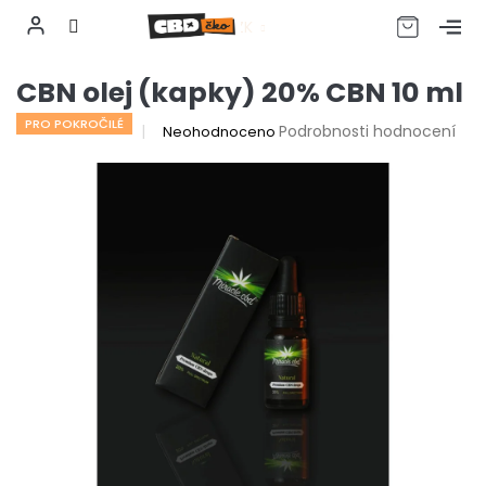
CZK
Přejít
CBN olej (kapky) 20% CBN 10 ml
na
obsah
PRO POKROČILÉ
Průměrné
Podrobnosti hodnocení
Neohodnoceno
hodnocení
produktu
je
0,0
z
5
hvězdiček.