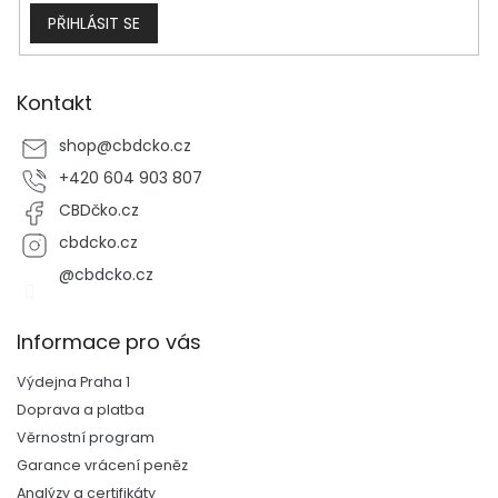
PŘIHLÁSIT SE
Kontakt
shop
@
cbdcko.cz
+420 604 903 807
CBDčko.cz
cbdcko.cz
@cbdcko.cz
Informace pro vás
Výdejna Praha 1
Doprava a platba
Věrnostní program
Garance vrácení peněz
Analýzy a certifikáty