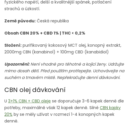
fyzického napětí, delší a kvalitnější spánek, potlačení
strachů a úzkostí.
Země původu:
Česká republika
Obsah CBN 20% + CBD 1% | THC < 0,2%
Složení:
purifikovaný kokosový MCT olej, konopný extrakt,
2000mg CBN (kanabinol) + 100mg CBD (kanabidiol)
Upozornění:
Není vhodné pro těhotné a kojící ženy. Udržujte
mimo dosah dětí. Před použitím protřepejte. Uchovávejte na
suchém a tmavém místě. Nepřekračujte denní dávkování.
CBN olej dávkování
U
3+1% CBN + CBD oleje
se doporučuje 3-6 kapek denně dle
potřeby, maximálně však 12 kapek denně. Silné
CBN kapky
20%
by se měly užívat v rozmezí 1-4 konopných kapek
denně.