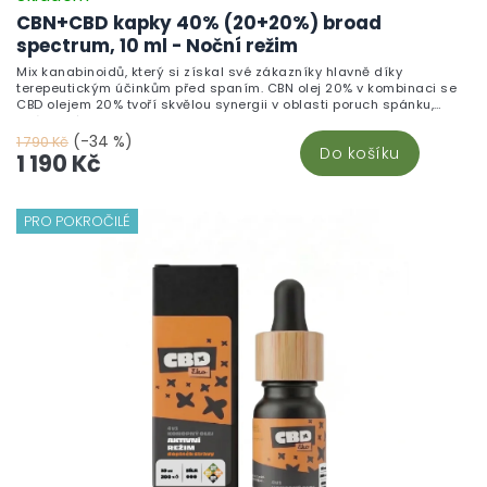
CBN+CBD kapky 40% (20+20%) broad
spectrum, 10 ml - Noční režim
Mix kanabinoidů, který si získal své zákazníky hlavně díky
terepeutickým účinkům před spaním. CBN olej 20% v kombinaci se
CBD olejem 20% tvoří skvělou synergii v oblasti poruch spánku,
spánkového cyklu a bolesti. CBN a CBD broad spectrum extrakt je
smíchán se za studena lisovaným konopným olejem, který pomůže
(-34 %)
1 790 Kč
Do košíku
s více než jedním problémem.
1 190 Kč
PRO POKROČILÉ