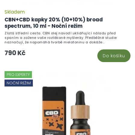
Skladem
CBN+CBD kapky 20% (10+10%) broad
spectrum, 10 ml - Noční režim
Zlatá střední cesta. CBN olej navodí uklidňující náladu před
spaním a zažene vaše roztěkané myšlenky. Předběžné studie
naznačují, že napomáhá tvorbě melatoninu a dokáže...
790 Kč
Do košíku
PRO EXPERTY
NOČNÍ REŽIM