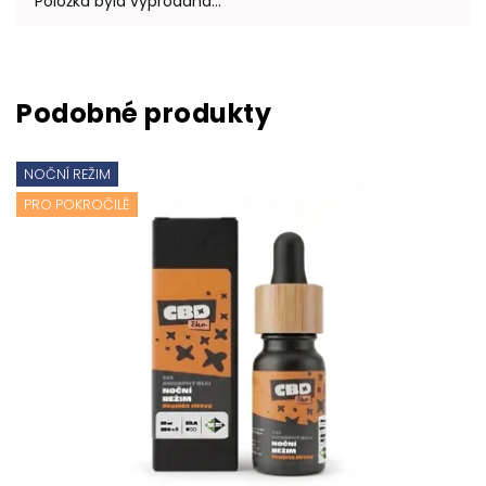
Položka byla vyprodána…
NOČNÍ REŽIM
PRO POKROČILÉ