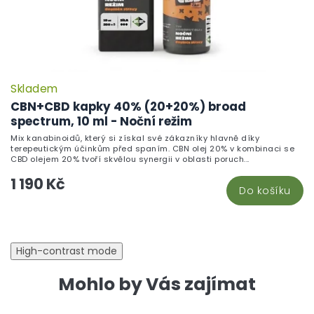
Skladem
P
h
CBN+CBD kapky 40% (20+20%) broad
pr
spectrum, 10 ml - Noční režim
je
Mix kanabinoidů, který si získal své zákazníky hlavně díky
4,
terepeutickým účinkům před spaním. CBN olej 20% v kombinaci se
z
CBD olejem 20% tvoří skvělou synergii v oblasti poruch...
5
1 190 Kč
hv
Do košíku
High-contrast mode
Mohlo by Vás zajímat