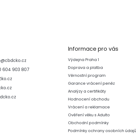
O
v
l
á
d
Informace pro vás
a
c
Výdejna Praha 1
p
@
cbdcko.cz
í
p
Doprava a platba
 604 903 807
r
Věrnostní program
ko.cz
v
Garance vrácení peněz
k
ko.cz
y
Analýzy a certifikáty
v
dcko.cz
Hodnocení obchodu
ý
Vrácení a reklamace
p
i
Ověření věku s Adulto
s
Obchodní podmínky
u
Podmínky ochrany osobních údaj