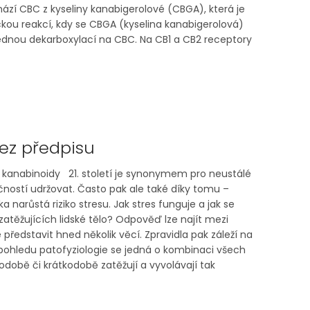
chází CBC z kyseliny kanabigerolové (CBGA), která je
kou reakcí, kdy se CBGA (kyselina kanabigerolová)
dnou dekarboxylací na CBC. Na CB1 a CB2 receptory
ez předpisu
 kanabinoidy 21. století je synonymem pro neustálé
čností udržovat. Často pak ale také díky tomu –
 narůstá riziko stresu. Jak stres funguje a jak se
zatěžujících lidské tělo? Odpověď lze najít mezi
 představit hned několik věcí. Zpravidla pak záleží na
pohledu patofyziologie se jedná o kombinaci všech
odobě či krátkodobě zatěžují a vyvolávají tak