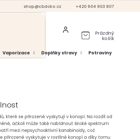
Hodnocení obchodu
shop@cbdcko.cz
Vrácení a reklamace
+420 604 903 807
Ověření věku
Prázdný
košík
Vaporizace
Doplňky stravy
Potraviny
Kosme
lnost
 které se přirozeně vyskytují v konopí. Na rozdíl od
méně, ačkoli může také nabídnout široké spektrum
patří mezi nepsychoaktivní kanabinoidy, což
 přirozeně vyskytuje v rostlině konopí a díky tomu