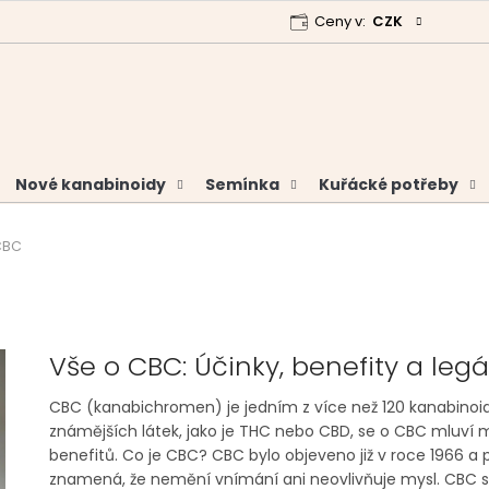
Ceny v:
CZK
 program
Garance vrácení peněz
Analýzy a certifikáty
Nové kanabinoidy
Semínka
Kuřácké potřeby
CBC
Vše o CBC: Účinky, benefity a legá
CBC (kanabichromen) je jedním z více než 120 kanabinoidů,
známějších látek, jako je THC nebo CBD, se o CBC mluví 
benefitů. Co je CBC? CBC bylo objeveno již v roce 1966 a 
znamená, že nemění vnímání ani neovlivňuje mysl. CBC se