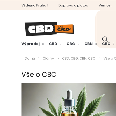
Přejít
Výdejna Praha 1
Doprava a platba
Věrnostní
na
obsah
HLEDAT
Výprodej
CBD
CBG
CBN
CBC
Domů
Články
CBD, CBG, CBN, CBC
Vše o 
Vše o CBC
V
ý
p
i
s
č