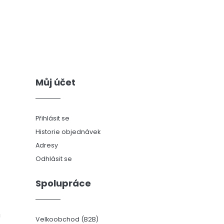
Můj účet
Přihlásit se
Historie objednávek
Adresy
Odhlásit se
Spolupráce
ů
Velkoobchod (B2B)