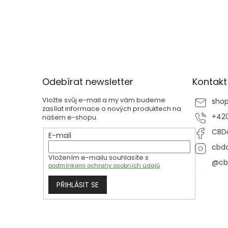
Z
á
p
Odebírat newsletter
Kontakt
a
t
Vložte svůj e-mail a my vám budeme
sho
í
zasílat informace o nových produktech na
+420
našem e-shopu.
CBDč
E-mail
cbdc
Vložením e-mailu souhlasíte s
@cb
podmínkami ochrany osobních údajů
PŘIHLÁSIT SE