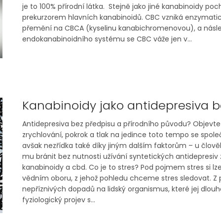
je to 100% přírodní látka. Stejně jako jiné kanabinoidy po
prekurzorem hlavních kanabinoidů. CBC vzniká enzymatic
přemění na CBCA (kyselinu kanabichromenovou), a násle
endokanabinoidního systému se CBC váže jen v...
Kanabinoidy jako antidepresiva b
Antidepresiva bez předpisu a přírodního původu? Objevte
zrychlování, pokrok a tlak na jedince toto tempo se spole
avšak nezřídka také díky jiným dalším faktorům – u člověka
mu bránit bez nutnosti užívání syntetických antidepresiv 
kanabinoidy a cbd. Co je to stres? Pod pojmem stres si lze
vědním oboru, z jehož pohledu chceme stres sledovat. Z 
nepříznivých dopadů na lidský organismus, které jej dlouh
fyziologický projev s...