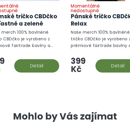
entálně
Momentálně
ostupné
nedostupné
ské tričko CBDčko
Pánské tričko CBDč
ťastné a zelené
Relax
 merch 100% bavlněné
Naše merch 100% bavlněné
ko CBDčko je vyrobeno z
tričko CBDčko je vyrobeno 
iové fairtrade bavlny a
prémiové fairtrade bavlny 
eno poutavou konopnou
zdobena poutavou konopn
9
399
ikou.
grafikou.
Detail
Detail
č
Kč
Mohlo by Vás zajímat