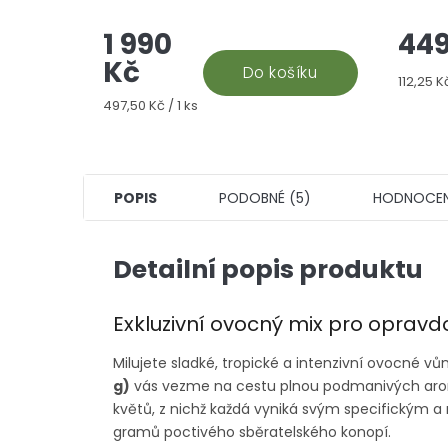
jejich kombinace, které u nás
každou
1 990
449
můžete zakoupit za super cenu.
CBD Pre
Představte si to:...
varien
Kč
Do košíku
Měrná
112,25 Kč
cena:
Měrná
497,50 Kč / 1 ks
cena:
POPIS
PODOBNÉ (5)
HODNOCEN
Detailní popis produktu
Exkluzivní ovocný mix pro oprav
Milujete sladké, tropické a intenzivní ovocné v
g)
vás vezme na cestu plnou podmanivých aromat
květů, z nichž každá vyniká svým specifickým 
gramů poctivého sběratelského konopí.