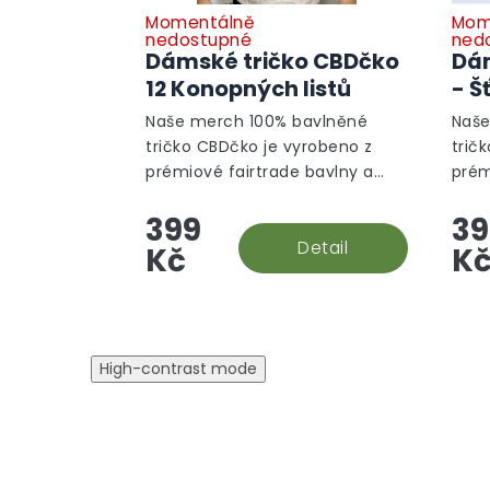
Momentálně
Mom
nedostupné
ned
Dámské tričko CBDčko
Dám
12 Konopných listů
- Š
Naše merch 100% bavlněné
Naše
tričko CBDčko je vyrobeno z
trič
prémiové fairtrade bavlny a
prém
zdobena poutavou konopnou
zdob
399
39
grafikou.
graf
Detail
Kč
K
High-contrast mode