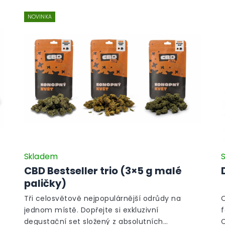
NOVINKA
Skladem
CBD Bestseller trio (3×5 g malé
paličky)
Tři celosvětově nejpopulárnější odrůdy na
jednom místě. Dopřejte si exkluzivní
degustační set složený z absolutních
C