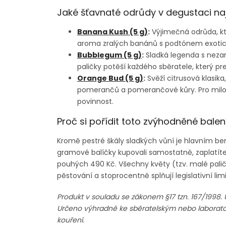
Jaké šťavnaté odrůdy v degustaci na
Banana Kush (5 g)
:
Výjimečná odrůda, kt
aroma zralých banánů s podtónem exotick
Bubblegum (5 g)
:
Sladká legenda s neza
paličky potěší každého sběratele, který pre
Orange Bud (5 g)
:
Svěží citrusová klasik
pomerančů a pomerančové kůry. Pro milov
povinnost.
Proč si pořídit toto zvýhodněné balen
Kromě pestré škály sladkých vůní je hlavním ben
gramové balíčky kupovali samostatně, zaplatít
pouhých 490 Kč. Všechny květy (tzv. malé palič
pěstování a stoprocentně splňují legislativní lim
Produkt v souladu se zákonem §17 tzn. 167/1998
Určeno výhradně ke sběratelským nebo laborat
kouření.