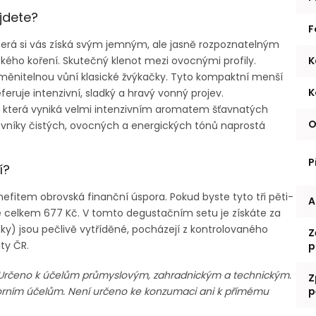
jdete?
F
erá si vás získá svým jemným, ale jasně rozpoznatelným
ého koření. Skutečný klenot mezi ovocnými profily.
K
měnitelnou vůní klasické žvýkačky. Tyto kompaktní menší
K
feruje intenzivní, sladký a hravý vonný projev.
a, která vyniká velmi intenzivním aromatem šťavnatých
O
níky čistých, ovocných a energických tónů naprostá
P
í?
efitem obrovská finanční úspora. Pokud byste tyto tři pěti-
A
e celkem 677 Kč. V tomto degustačním setu je získáte za
ky) jsou pečlivě vytříděné, pocházejí z kontrolovaného
Z
ity ČR.
p
. Určeno k účelům průmyslovým, zahradnickým a technickým.
Z
orním účelům. Není určeno ke konzumaci ani k přímému
p