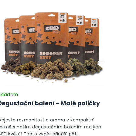
Skladem
Degustační balení - Malé paličky
Objevte rozmanitost a aroma v kompaktní
formě s naším degustačním balením malých
BD květů! Tento výběr přináší pět