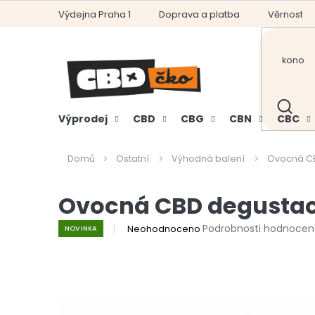
Přejít
Výdejna Praha 1
Doprava a platba
Věrnostní
na
obsah
HLEDAT
Výprodej
CBD
CBG
CBN
CBC
Domů
Ostatní
Výhodná balení
Ovocná CB
Ovocná CBD degustace
Průměrné
Podrobnosti hodnocen
Neohodnoceno
NOVINKA
hodnocení
produktu
je
0,0
z
5