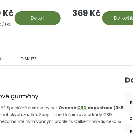
 zvlášť? Degustační balení
medvídků a dvou speciální
 Kč
369 Kč
-roll ti přinese čtyři
konopných čajů je navržen
ty aromatického...
Detail
každého, kdo potřebuje po..
Do koší
 / 1 ks
Í
DISKUZE
D
dové gurmány
K
ůně? Speciálně sestavený set
Ovocná
CBD
degustace (3×5
ických zážitků. Spojili jsme tři špičkové odrůdy CBD
Z
a nezaměnitelným vonným profilem. Celkem na vás čeká 15
P