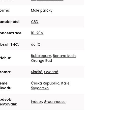
orma
:
Malé paličky
anabinoid
:
CBD
oncentrace
:
10-20%
bsah THC
:
do 1%
Bubblegum
,
Banana Kush
,
říchuť
:
Orange Bud
roma
:
Sladké
,
Ovocné
emě
Česká Republika
,
Itálie
,
ůvodu
:
Švýcarsko
působ
Indoor
,
Greenhouse
ěstování
: