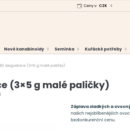
Ceny v:
CZK
 program
Garance vrácení peněz
Analýzy a certifikáty
Nové kanabinoidy
Semínka
Kuřácké potřeby
D degustace (3×5 g malé paličky)
 (3×5 g malé paličky)
í
Záplava sladkých a ovocný
našich nejoblíbenějších ov
bezkonkurenční cenu.