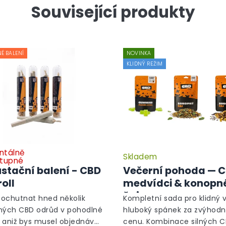
Související produkty
É BALENÍ
NOVINKA
KLIDNÝ REŽIM
tálně
Skladem
Průměrné
tupné
hodnocení
stační balení - CBD
Večerní pohoda — 
produktu
oll
medvídci & konopn
je
čaje
3,0
ochutnat hned několik
Kompletní sada pro klidný 
z
ných CBD odrůd v pohodlné
hluboký spánek za zvýhod
5
 aniž bys musel objednávat
cenu. Kombinace silných 
hvězdiček.