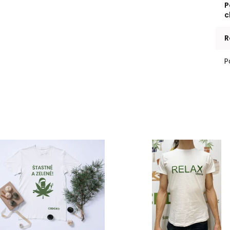
P
c
R
P