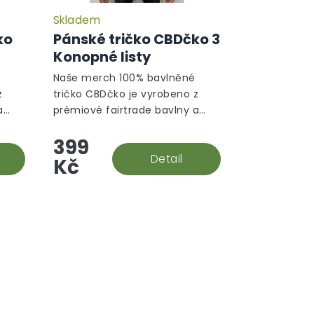
Skladem
ko
Pánské tričko CBDčko 3
Konopné listy
Naše merch 100% bavlněné
z
tričko CBDčko je vyrobeno z
a
prémiové fairtrade bavlny a
ou
zdobena poutavou konopnou
399
grafikou.
Detail
Kč