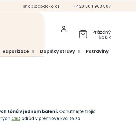
Hodnocení obchodu
shop@cbdcko.cz
Vrácení a reklamace
+420 604 903 807
Ověření věku
Prázdný
košík
Vaporizace
Doplňky stravy
Potraviny
Kosme
ch tónů v jednom balení.
Ochutnejte trojici
ocných
CBD
odrůd v prémiové kvalitě za