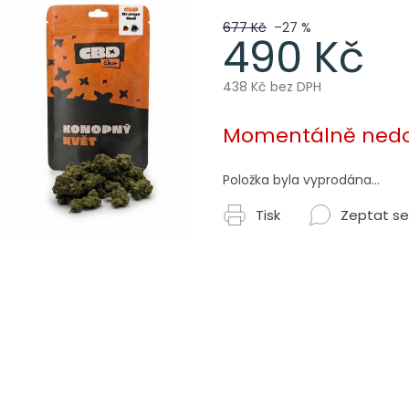
677 Kč
–27 %
490 Kč
438 Kč bez DPH
Měrná
cena:
Momentálně ned
Položka byla vyprodána…
Tisk
Zeptat se