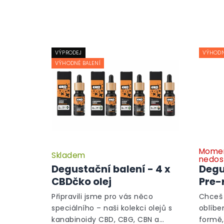
VÝPRODEJ
VÝHODN
VÝHODNÉ BALENÍ
Momen
Skladem
nedos
Degustační balení - 4 x
Degu
CBDčko olej
Pre-r
Připravili jsme pro vás něco
Chceš 
speciálního – naši kolekci olejů s
oblíbe
kanabinoidy CBD, CBG, CBN a
formě,