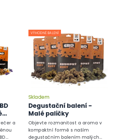
VÝHODNÉ BALENÍ
Skladem
Průměrné
hodnocení
CBD
Degustační balení -
produktu
é
Malé paličky
je
5,0
večer a
Objevte rozmanitost a aroma v
z
něnou
kompaktní formě s naším
5
CBD
degustačním balením malých
hvězdiček.