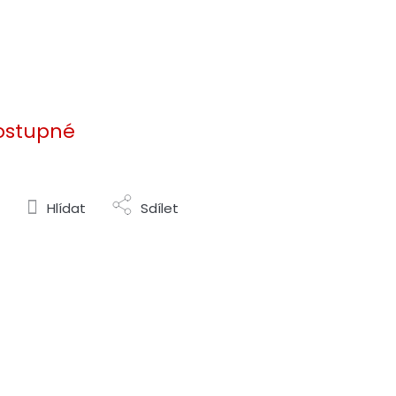
ostupné
Hlídat
Sdílet