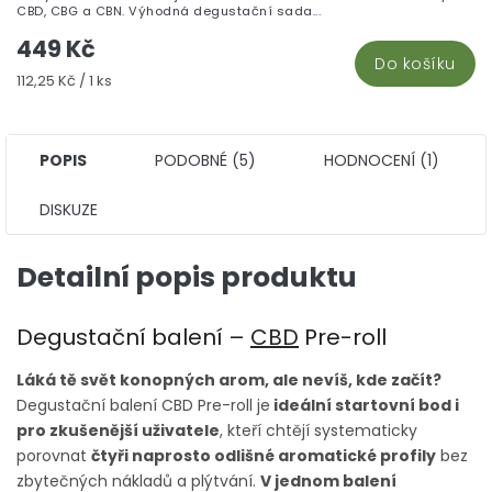
z
CBD, CBG a CBN. Výhodná degustační sada...
5
449 Kč
hv
Do košíku
Měrná
112,25 Kč / 1 ks
cena:
POPIS
PODOBNÉ (5)
HODNOCENÍ (1)
DISKUZE
Detailní popis produktu
Degustační balení –
CBD
Pre-roll
Láká tě svět konopných arom, ale nevíš, kde začít?
Degustační balení CBD Pre-roll je
ideální startovní bod i
pro zkušenější uživatele
, kteří chtějí systematicky
porovnat
čtyři naprosto odlišné aromatické profily
bez
zbytečných nákladů a plýtvání.
V jednom balení