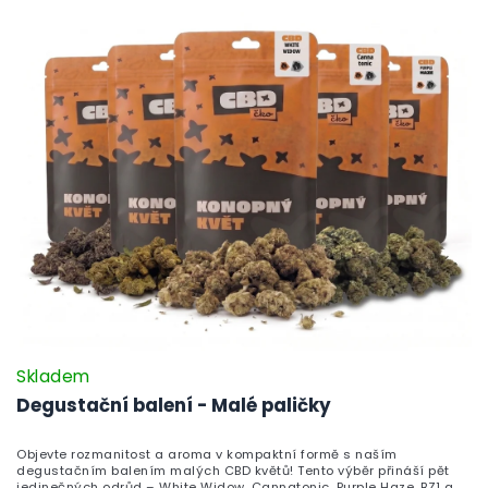
Skladem
Degustační balení - Malé paličky
Objevte rozmanitost a aroma v kompaktní formě s naším
degustačním balením malých CBD květů! Tento výběr přináší pět
jedinečných odrůd – White Widow, Cannatonic, Purple Haze, BZ1 a