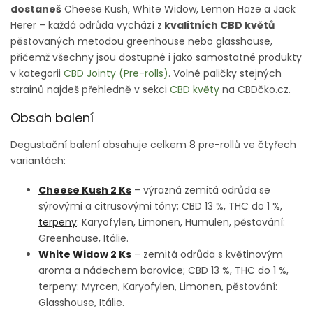
dostaneš
Cheese Kush, White Widow, Lemon Haze a Jack
Herer – každá odrůda vychází z
kvalitních CBD květů
pěstovaných metodou greenhouse nebo glasshouse,
přičemž všechny jsou dostupné i jako samostatné produkty
v kategorii
CBD Jointy (Pre-rolls)
. Volné paličky stejných
strainů najdeš přehledně v sekci
CBD květy
na CBDčko.cz.
Obsah balení
Degustační balení obsahuje celkem 8 pre-rollů ve čtyřech
variantách:
Cheese Kush 2 Ks
– výrazná zemitá odrůda se
sýrovými a citrusovými tóny; CBD 13 %, THC do 1 %,
terpeny
: Karyofylen, Limonen, Humulen, pěstování:
Greenhouse, Itálie.
White Widow 2 Ks
– zemitá odrůda s květinovým
aroma a nádechem borovice; CBD 13 %, THC do 1 %,
terpeny: Myrcen, Karyofylen, Limonen, pěstování:
Glasshouse, Itálie.