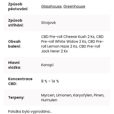
Způsob
Glasshouse
,
Greenhouse
pěstování
:
Způsob
Strojově
stříhání
:
CBD Pre-roll Cheese Kush 2 Ks, CBD
Obsah
Pre-roll White Widow 2 Ks, CBD Pre-
balení
:
roll Lemon Haze 2 Ks, CBD Pre-roll
Jack Herer 2 Ks
Hlavní
Konopí
složka
:
Koncentrace
8 % – 14 %
CBD
:
Myrcen, Limonen, Karyofylen, Pinen,
Terpeny
:
Humulen
Položka byla vyprodána…