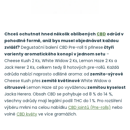
Chceš ochutnat hned několik oblíbených
CBD
odrůd v
pohodlné formě, aniž bys musel objednávat každou
zvlášť?
Degustační balení CBD Pre-roll ti přinese
čtyři
varienty aromatického konopí v jednom setu
–
Cheese Kush 2 Ks, White Widow 2 Ks, Lemon Haze 2 Ks a
Jack Herer 2 Ks, celkem tedy 8 hotových pre-rollů. Každá
odrůda nabízí naprosto odlišné aroma: od
zemito-sýrové
Cheese Kush přes
zemitě květinové
White Widow a
citrusové
Lemon Haze až po vyváženou
zemitou kyselost
Jacka Herera. Obsah CBD se pohybuje od 8 % do 14 %,
všechny odrůdy mají legální podíl THC do 1 %. Pro rozšíření
výběru mrkni na celou nabídku
CBD jointů (Pre-rolls)
nebo
volné
CBD květy
ve více gramážích.