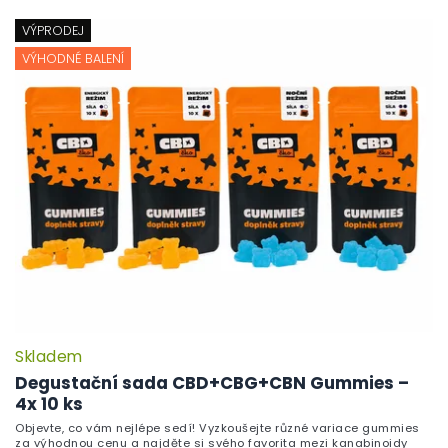
VÝPRODEJ
VÝHODNÉ BALENÍ
Skladem
P
h
Degustační sada CBD+CBG+CBN Gummies –
pr
4x 10 ks
je
Objevte, co vám nejlépe sedí! Vyzkoušejte různé variace gummies
5,
za výhodnou cenu a najděte si svého favorita mezi kanabinoidy