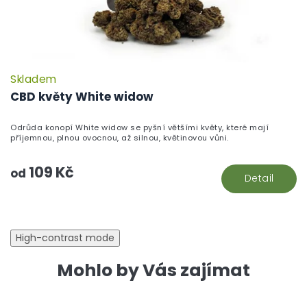
Skladem
P
h
CBD květy White widow
pr
je
Odrůda konopí White widow se pyšní většími květy, které mají
5,
příjemnou, plnou ovocnou, až silnou, květinovou vůni.
z
5
109 Kč
hv
od
Detail
High-contrast mode
Mohlo by Vás zajímat