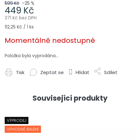
599 Kč
–25 %
449 Kč
371 Kč bez DPH
Měrná
112,25 Kč / 1 ks
cena:
Momentálně nedostupné
Položka byla vyprodána…
Tisk
Zeptat se
Hlídat
Sdílet
Související produkty
VÝPRODEJ
VÝHODNÉ BALENÍ