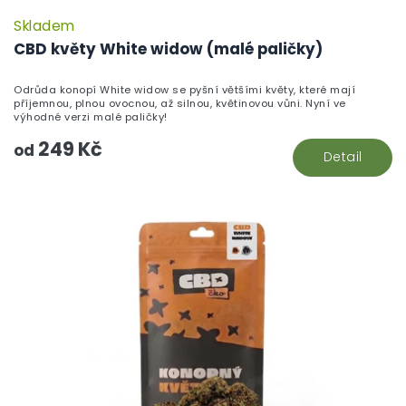
Skladem
P
h
CBD květy White widow (malé paličky)
pr
je
Odrůda konopí White widow se pyšní většími květy, které mají
5,
příjemnou, plnou ovocnou, až silnou, květinovou vůni. Nyní ve
z
výhodné verzi malé paličky!
5
249 Kč
hv
od
Detail