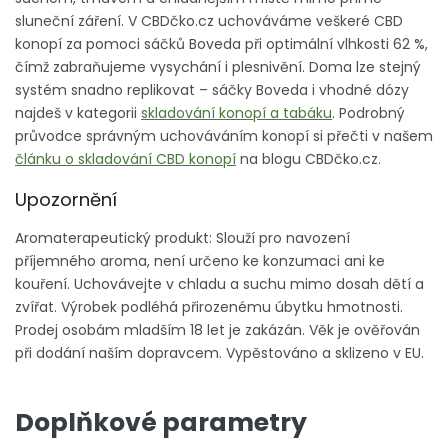
sluneční záření. V CBDčko.cz uchováváme veškeré CBD
konopí za pomoci sáčků Boveda při optimální vlhkosti 62 %,
čímž zabraňujeme vysychání i plesnivění. Doma lze stejný
systém snadno replikovat – sáčky Boveda i vhodné dózy
najdeš v kategorii
skladování konopí a tabáku
. Podrobný
průvodce správným uchováváním konopí si přečti v našem
článku o skladování CBD konopí
na blogu CBDčko.cz.
Upozornění
Aromaterapeutický produkt: Slouží pro navození
příjemného aroma, není určeno ke konzumaci ani ke
kouření. Uchovávejte v chladu a suchu mimo dosah dětí a
zvířat. Výrobek podléhá přirozenému úbytku hmotnosti.
Prodej osobám mladším 18 let je zakázán. Věk je ověřován
při dodání naším dopravcem. Vypěstováno a sklizeno v EU.
Doplňkové parametry