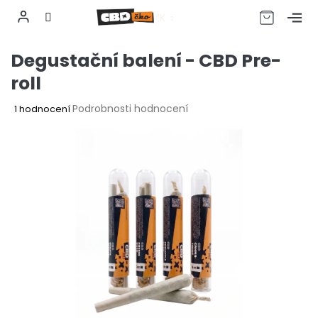
CZK
Přejít
Degustační balení - CBD Pre-
na
obsah
roll
Průměrné
Podrobnosti hodnocení
1 hodnocení
hodnocení
produktu
je
3,0
z
5
hvězdiček.