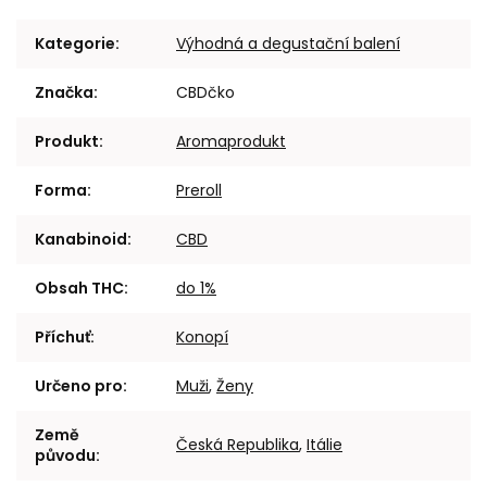
Kategorie
:
Výhodná a degustační balení
Značka
:
CBDčko
Produkt
:
Aromaprodukt
Forma
:
Preroll
Kanabinoid
:
CBD
Obsah THC
:
do 1%
Příchuť
:
Konopí
Určeno pro
:
Muži
,
Ženy
Země
Česká Republika
,
Itálie
původu
: