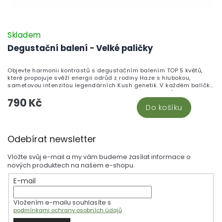
Skladem
Degustační balení - Velké paličky
Objevte harmonii kontrastů s degustačním balením TOP 5 květů,
které propojuje svěží energii odrůd z rodiny Haze s hlubokou,
sametovou intenzitou legendárních Kush genetik. V každém balíčku
na vás čeká pečlivě sestavený výběr ikonických druhů – Purple
790 Kč
Haze, White Widow, Orange Bud, Strawberry haze a Banana Haze –
Do košíku
umožňující jedinečné srovnání jejich chutí, vůní i charakteru.
Ideální volba pro každého, kdo chce poznat celé spektrum tónů – od
citrusově svěžích až po zemitě krémové podtóny, které dohromady
Z
vytvářejí dokonale vyvážený degustační zážitek.
Odebírat newsletter
á
p
Vložte svůj e-mail a my vám budeme zasílat informace o
a
nových produktech na našem e-shopu.
t
E-mail
í
Vložením e-mailu souhlasíte s
podmínkami ochrany osobních údajů