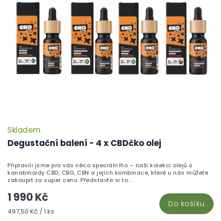
Skladem
Degustační balení - 4 x CBDčko olej
Připravili jsme pro vás něco speciálního – naši kolekci olejů s
kanabinoidy CBD, CBG, CBN a jejich kombinace, které u nás můžete
zakoupit za super cenu. Představte si to:...
1 990 Kč
Do košíku
Měrná
497,50 Kč / 1 ks
cena: