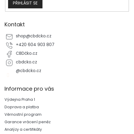
PŘIHLÁSIT SE
Kontakt
shop
@
cbdcko.cz
+420 604 903 807
CBDčko.cz
cbdcko.cz
@cbdcko.cz
Informace pro vás
Výdejna Praha 1
Doprava a platba
Věrnostní program
Garance vrácení peněz
Analýzy a certifikáty