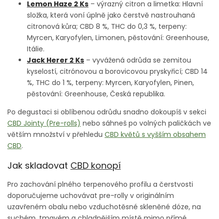
Lemon Haze 2 Ks
– výrazný citron a limetka: Hlavní
složka, která voní úplně jako čerstvě nastrouhaná
citronová kůra; CBD 8 %, THC do 0,3 %, terpeny:
Myrcen, Karyofylen, Limonen, pěstování: Greenhouse,
Itálie.
Jack Herer 2 Ks
– vyvážená odrůda se zemitou
kyselostí, citrónovou a borovicovou pryskyřicí; CBD 14
%, THC do 1 %, terpeny: Myrcen, Karyofylen, Pinen,
pěstování: Greenhouse, Česká republika.
Po degustaci si oblíbenou odrůdu snadno dokoupíš v sekci
CBD Jointy (Pre-rolls)
nebo sáhneš po volných paličkách ve
větším množství v přehledu
CBD květů s vyšším obsahem
CBD
.
Jak skladovat
CBD konopí
Pro zachování plného terpenového profilu a čerstvosti
doporučujeme uchovávat pre-rolly v originálním
uzavřeném obalu nebo vzduchotěsné skleněné dóze, na
suchém, tmavém a chladnějším místě mimo přímé