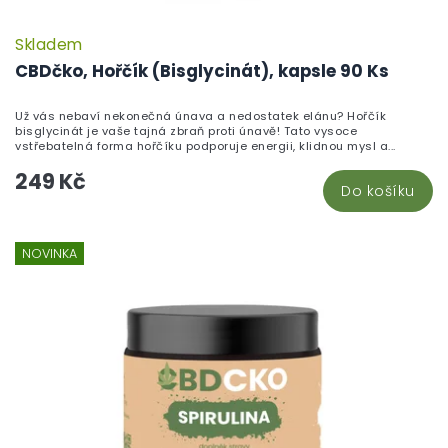
Skladem
CBDčko, Hořčík (Bisglycinát), kapsle 90 Ks
Už vás nebaví nekonečná únava a nedostatek elánu? Hořčík
bisglycinát je vaše tajná zbraň proti únavě! Tato vysoce
vstřebatelná forma hořčíku podporuje energii, klidnou mysl a...
249 Kč
Do košíku
NOVINKA