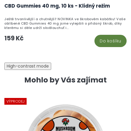
CBD Gummies 40 mg, 10 ks - Klidný režim
Ještě trvanlivější a chutnější! NOVINKA ve škrobovém kabátku! Vaše
oblíbené CBD Gummies 40 mg jsme vylepšili o přidaný škrob, díky
kterému si déle udrží skvělouchuť i...
159 Kč
Do košíku
High-contrast mode
Mohlo by Vás zajímat
VÝPRODEJ