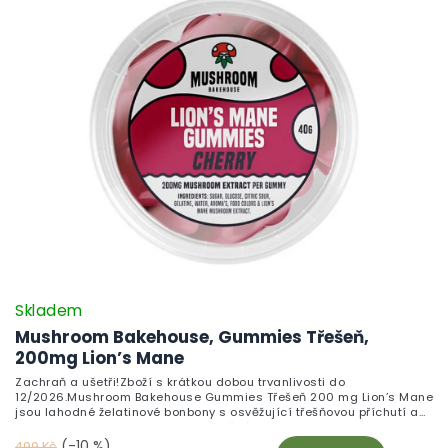
pomerančová příchuť příjemně maskuje chuť funkční houby a THC-
free složení potěší všechny, kteří hledají čistý, nenávykový doplněk
vhodný pro každodenní zařazení.
Skladem
Mushroom Bakehouse, Gummies Třešeň,
200mg Lion’s Mane
Zachraň a ušetři!Zboží s krátkou dobou trvanlivosti do
12/2026.Mushroom Bakehouse Gummies Třešeň 200 mg Lion’s Mane
jsou lahodné želatinové bonbony s osvěžující třešňovou příchutí a
200 mg extraktu z Lion’s Mane v každém kousku. Gummies jsou
oblíbené pro podporu mentální pohody, soustředění a paměťových
(-10 %)
499 Kč