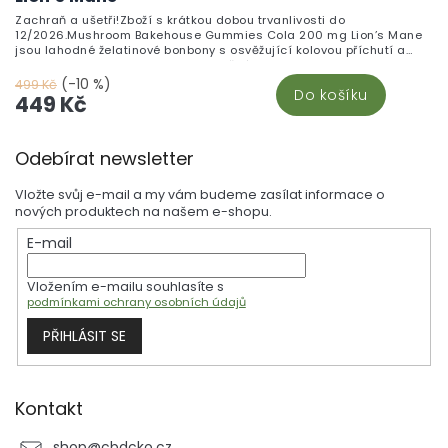
Zachraň a ušetři!Zboží s krátkou dobou trvanlivosti do
12/2026.Mushroom Bakehouse Gummies Cola 200 mg Lion’s Mane
jsou lahodné želatinové bonbony s osvěžující kolovou příchutí a
200 mg extraktu z Lion’s Mane v každém kousku. Gummies jsou
oblíbené pro podporu mentální pohody, soustředění a dlouhodobé
(-10 %)
499 Kč
Do košíku
koncentrace během práce, studia nebo kreativních činností.
449 Kč
Praktické 40g balení v uzavíratelné dóze se snadno vejde do
batohu, kabelky nebo kancelářského šuplíku, takže gumídky máte
Z
vždy po ruce. THC-free složení ocení všichni, kteří hledají čistý,
Odebírat newsletter
nenávykový doplněk vhodný pro každodenní užívání. *]:pointer-
á
events-auto scroll-mt-[calc(var(--header-
p
height)+min(200px,max(70px,20svh)))]" dir="auto" data-turn-
Vložte svůj e-mail a my vám budeme zasílat informace o
id="request-WEB:ab31dc82-7d73-40b2-9e61-a8a81d23b49b-8"
a
nových produktech na našem e-shopu.
data-testid="conversation-turn-18" data-scroll-anchor="true"
t
data-turn="assistant" tabindex="-1">
E-mail
í
Vložením e-mailu souhlasíte s
podmínkami ochrany osobních údajů
PŘIHLÁSIT SE
Kontakt
shop
@
cbdcko.cz