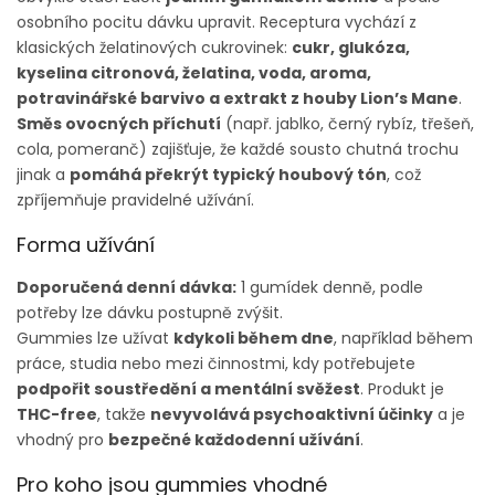
osobního pocitu dávku upravit. Receptura vychází z
klasických želatinových cukrovinek:
cukr, glukóza,
kyselina citronová, želatina, voda, aroma,
potravinářské barvivo a extrakt z houby Lion’s Mane
.
Směs ovocných příchutí
(např. jablko, černý rybíz, třešeň,
cola, pomeranč) zajišťuje, že každé sousto chutná trochu
jinak a
pomáhá překrýt typický houbový tón
, což
zpříjemňuje pravidelné užívání.
Forma užívání
Doporučená denní dávka:
1 gumídek denně, podle
potřeby lze dávku postupně zvýšit.
Gummies lze užívat
kdykoli během dne
, například během
práce, studia nebo mezi činnostmi, kdy potřebujete
podpořit soustředění a mentální svěžest
. Produkt je
THC-free
, takže
nevyvolává psychoaktivní účinky
a je
vhodný pro
bezpečné každodenní užívání
.
Pro koho jsou gummies vhodné