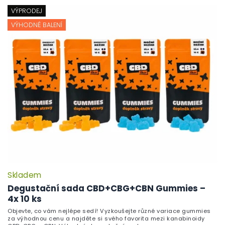
VÝPRODEJ
VÝHODNÉ BALENÍ
Skladem
P
h
Degustační sada CBD+CBG+CBN Gummies –
pr
4x 10 ks
je
Objevte, co vám nejlépe sedí! Vyzkoušejte různé variace gummies
5,
za výhodnou cenu a najděte si svého favorita mezi kanabinoidy
z