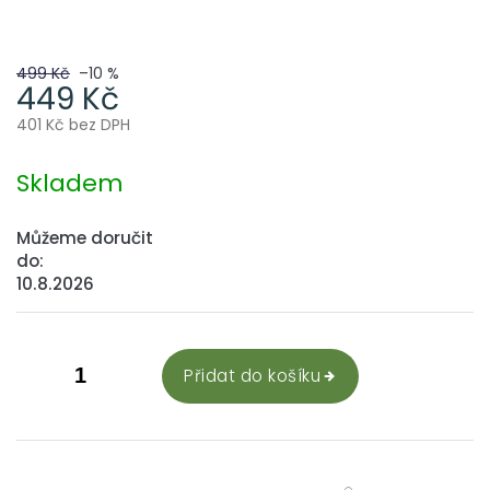
499 Kč
–10 %
449 Kč
401 Kč bez DPH
Měrná
cena:
Skladem
Můžeme doručit
do:
10.8.2026
Přidat do košíku