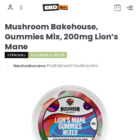
CZK
Přejít
Mushroom Bakehouse,
na
obsah
Gummies Mix, 200mg Lion’s
Mane
VÝPRODEJ
ZACHRAŇ A UŠETŘI
Průměrné
Podrobnosti hodnocení
Neohodnoceno
hodnocení
produktu
je
0,0
z
5
hvězdiček.