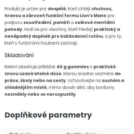
Produkt je určen pro
dospělé
, kteří chtějí
chutnou,
hravou a zároveň funkční formu Lion’s Mane
pro
podporu
soustředění
,
paměti
a
celkové mentální
pohody
. Hodí se pro všechny, kteří hledají
praktický a
nenápadný doplněk pro každodenní rutinu
, a pro ty,
kteří s funkčními houbami začínají.
Skladování
Balení obsahuje přibližně
40 g gummies
v
praktické
znovu uzavíratelné dóze
, kterou snadno vezmete
do
práce, školy nebo na cesty
. Uchovávejte na
suchém a
chladnějším místě
, mimo dosah dětí, aby bonbony
nezměkly nebo se nerozpustily
.
Doplňkové parametry