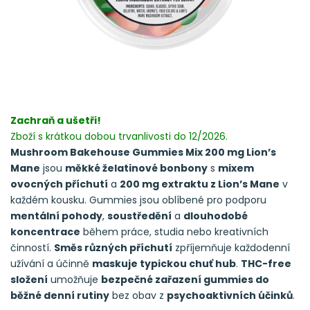
Zachraň a ušetři!
Zboží s krátkou dobou trvanlivosti do 12/2026.
Mushroom Bakehouse Gummies Mix 200 mg Lion’s
Mane
jsou
měkké želatinové bonbony
s
mixem
ovocných příchutí
a
200 mg extraktu z Lion’s Mane
v
každém kousku. Gummies jsou oblíbené pro podporu
mentální pohody
,
soustředění
a
dlouhodobé
koncentrace
během práce, studia nebo kreativních
činností.
Směs různých příchutí
zpříjemňuje každodenní
užívání a účinně
maskuje typickou chuť hub
.
THC-free
složení
umožňuje
bezpečné zařazení gummies do
běžné denní rutiny
bez obav z
psychoaktivních účinků
.