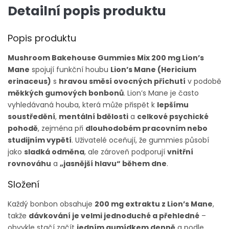
Detailní popis produktu
Popis produktu
Mushroom Bakehouse Gummies Mix 200 mg Lion’s
Mane
spojují funkční houbu
Lion’s Mane (Hericium
erinaceus)
s
hravou směsí ovocných příchutí
v podobě
měkkých gumových bonbonů
. Lion’s Mane je často
vyhledávaná houba, která může přispět k
lepšímu
soustředění
,
mentální bdělosti
a
celkové psychické
pohodě
, zejména při
dlouhodobém pracovním nebo
studijním vypětí
. Uživatelé oceňují, že gummies působí
jako
sladká odměna
, ale zároveň podporují
vnitřní
rovnováhu
a
„jasnější hlavu“ během dne
.
Složení
Každý bonbon obsahuje
200 mg extraktu z Lion’s Mane
,
takže
dávkování je velmi jednoduché a přehledné
–
obvykle stačí začít
jedním gumídkem denně
a podle