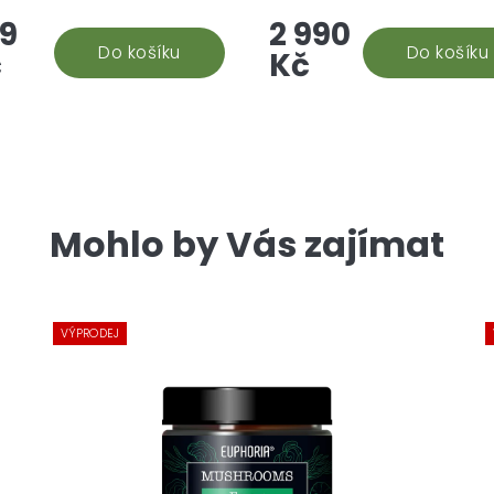
ný produkt je stvořený pro
jejich kombinace, které u n
9
2 990
hny, kdo chtějí podpořit
můžete zakoupit za super 
 paměť a zlepšit
Do košíku
Představte si to:...
Do košíku
č
Kč
ntraci....
Mohlo by Vás zajímat
VÝPRODEJ