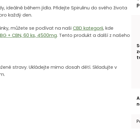
p
 ideálně během jídla. Přidejte Spirulinu do svého života
e pro každý den.
inky, můžete se podívat na naši
CBD kategorii
, kde
CBG + CBN, 60 ks, 4500mg
. Tento produkt a další z našeho
S
z
t
̌ené stravy. Ukládejte mimo dosah dětí. Skladujte v
em.
A
n
P