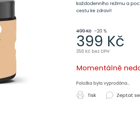
každodenního režimu a pocítí
cestu ke zdraví!
499 Kč
–20 %
399 Kč
356 Kč bez DPH
Měrná
cena:
Momentálně ned
Položka byla vyprodána…
Tisk
Zeptat se