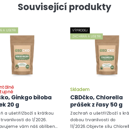
Související produkty
 A UŠETŘI
VÝPRODEJ
ZACHRAŇ A UŠETŘI
tálně
Skladem
tupné
ko, Ginkgo biloba
CBDčko, Chlorella
ek 20 g
prášek z řasy 50 g
ň a ušetři!Zboží s krátkou
Zachraň a ušetři!Zboží s kr
trvanlivosti do 1/2026.
dobou trvanlivosti do
avujeme vám náš oblíbený
11/2026.Objevte sílu Chlorell