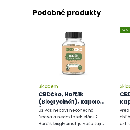
NOVI
Skladem
Skl
CBDčko, Hořčík
CBD
(Bisglycinát), kapsle
kap
90 Ks
Už vás nebaví nekonečná
Před
únava a nedostatek elánu?
oblí
Hořčík bisglycinát je vaše tajná
extr