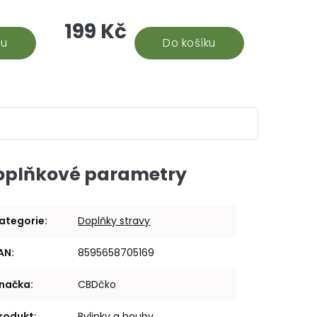
přímo
chtějí posílit svou imunitu, získat
199 Kč
e skvělá
energii a podpořit svou kondici....
ku
Do košíku
oplňkové parametry
ategorie
:
Doplňky stravy
AN
:
8595658705169
načka
:
CBDčko
rodukt
:
Bylinky a houby