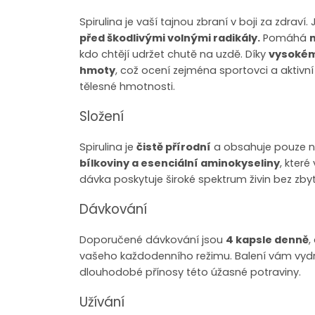
Spirulina je vaší tajnou zbraní v boji za zdraví
před škodlivými volnými radikály.
Pomáhá
n
kdo chtějí udržet chutě na uzdě. Díky
vysokém
hmoty
, což ocení zejména sportovci a aktivní
tělesné hmotnosti.
Složení
Spirulina je
čistě přírodní
a obsahuje pouze ne
bílkoviny a esenciální aminokyseliny
, kter
dávka poskytuje široké spektrum živin bez zby
Dávkování
Doporučené dávkování jsou
4 kapsle denně
,
vašeho každodenního režimu. Balení vám vyd
dlouhodobé přínosy této úžasné potraviny.
Užívání