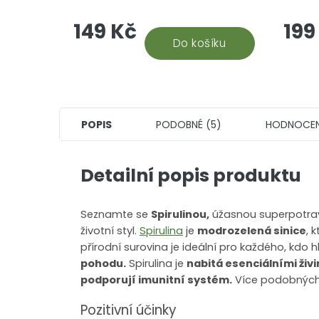
20 g, přírodního pokladu pro váš
přírod
149 Kč
199
mozek. Tato úžasná rostlina,
biloby
ceněná už v ajurvédské...
Do košíku
stvořen
POPIS
PODOBNÉ (5)
HODNOCEN
Detailní popis produktu
Seznamte se
Spirulinou,
úžasnou superpotravi
životní styl.
Spirulina
je
modrozelená sinice
, 
přírodní surovina je ideální pro každého, kdo 
pohodu.
Spirulina je
nabitá esenciálními živ
podporují imunitní systém.
Více podobných
Pozitivní účinky