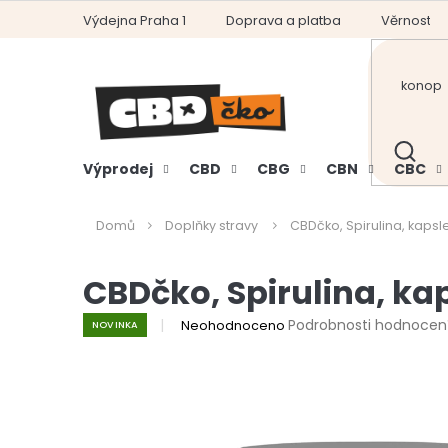
Přejít
Výdejna Praha 1
Doprava a platba
Věrnostní
na
obsah
HLEDAT
Výprodej
CBD
CBG
CBN
CBC
Domů
Doplňky stravy
CBDčko, Spirulina, kapsl
CBDčko, Spirulina, ka
Průměrné
Podrobnosti hodnocen
Neohodnoceno
NOVINKA
hodnocení
produktu
je
0,0
z
5