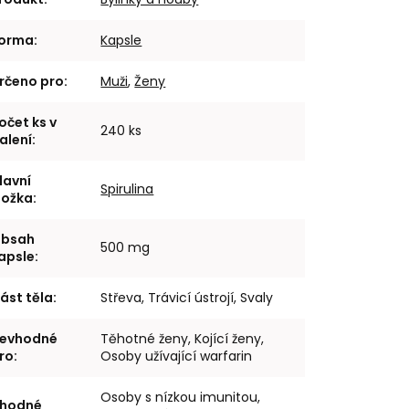
orma
:
Kapsle
rčeno pro
:
Muži
,
Ženy
očet ks v
240 ks
alení
:
lavní
Spirulina
ložka
:
bsah
500 mg
apsle
:
ást těla
:
Střeva, Trávicí ústrojí, Svaly
evhodné
Těhotné ženy, Kojící ženy,
ro
:
Osoby užívající warfarin
Osoby s nízkou imunitou,
hodné