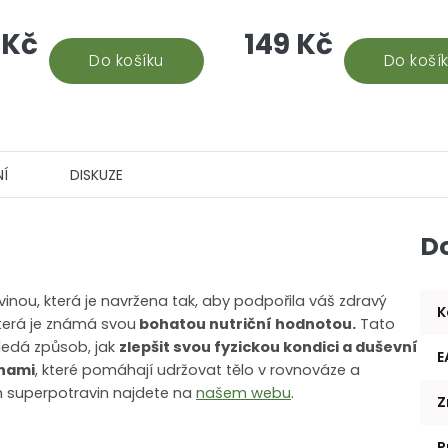
ní zázrak – extrakt z Ginkgo
malé zelené řasy, která je 
 Kč
149 Kč
! Tento úžasný produkt je
nabitá živinami. Chlorella j
ý pro...
Do košíku
pro každého, kdo...
Do koší
Í
DISKUZE
D
nou, která je navržena tak, aby podpořila váš zdravý
K
která je známá svou
bohatou nutriční hodnotou.
Tato
hledá způsob, jak
zlepšit svou fyzickou kondici a duševní
E
inami
, které pomáhají udržovat tělo v rovnováze a
 superpotravin najdete na
našem webu
.
Z
P