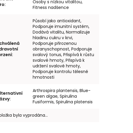
Osoby s nízkou vitalitou,
ro
:
Fitness nadšence
Působí jako antioxidant,
Podporuje imunitní systém,
Dodává vitalitu, Normalizuje
hladinu cukru v krvi,
chválená
Podporuje přirozenou
dravotní
obranyschopnost, Podporuje
vrzení
:
svalový tonus, Přispívá k růstu
svalové hmoty, Přispívá k
udržení svalové hmoty,
Podporuje kontrolu tělesné
hmotnosti
Arthrospira plantensis, Blue-
lternativní
green algae, Spirulina
ázvy
:
Fusiformis, Spirulina platensis
oložka byla vyprodána…