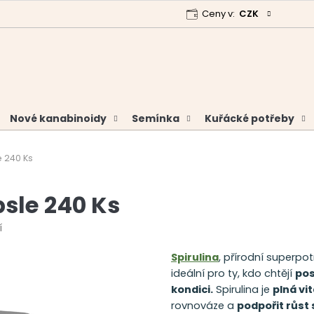
Ceny v:
CZK
 program
Garance vrácení peněz
Analýzy a certifikáty
Nové kanabinoidy
Semínka
Kuřácké potřeby
e 240 Ks
psle 240 Ks
í
Spirulina
, přírodní superpo
ideální pro ty, kdo chtějí
pos
kondici.
Spirulina je
plná vi
rovnováze a
podpořit růst