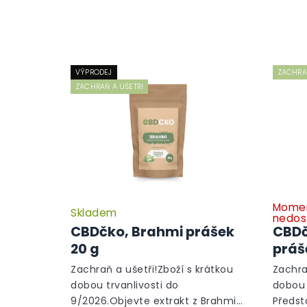
VÝPRODEJ
ZACHRAŇ
ZACHRAŇ A UŠETŘI
Momen
Skladem
nedos
CBDčko, Brahmi prášek
CBDč
20 g
práš
Zachraň a ušetři!Zboží s krátkou
Zachra
dobou trvanlivosti do
dobou 
9/2026.Objevte extrakt z Brahmi
Předst