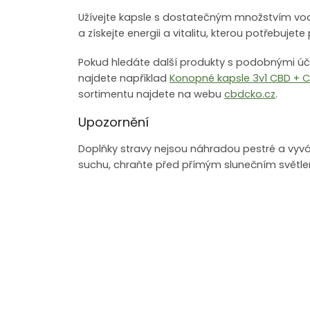
Užívejte kapsle s dostatečným množstvím vody,
a získejte energii a vitalitu, kterou potřebujet
Pokud hledáte další produkty s podobnými úč
najdete například
Konopné kapsle 3v1 CBD + 
sortimentu najdete na webu
cbdcko.cz
.
Upozornění
Doplňky stravy nejsou náhradou pestré a vyváz
suchu, chraňte před přímým slunečním světl