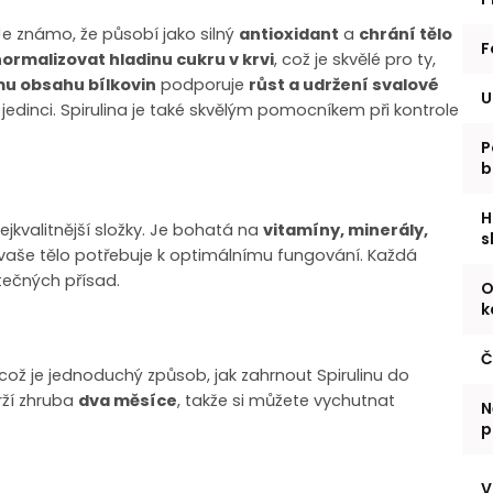
. Je známo, že působí jako silný
antioxidant
a
chrání tělo
F
ormalizovat hladinu cukru v krvi
, což je skvělé pro ty,
u obsahu bílkovin
podporuje
růst a udržení svalové
U
 jedinci. Spirulina je také skvělým pomocníkem při kontrole
P
b
H
jkvalitnější složky. Je bohatá na
vitamíny, minerály,
s
é vaše tělo potřebuje k optimálnímu fungování. Každá
tečných přísad.
O
k
Č
 což je jednoduchý způsob, jak zahrnout Spirulinu do
rží zhruba
dva měsíce
, takže si můžete vychutnat
N
p
V