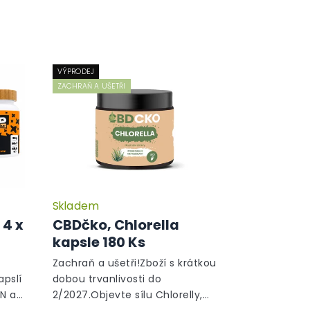
VÝPRODEJ
ZACHRAŇ A UŠETŘI
Skladem
 4 x
CBDčko, Chlorella
kapsle 180 Ks
Zachraň a ušetři!Zboží s krátkou
apslí
dobou trvanlivosti do
N a
2/2027.Objevte sílu Chlorelly,