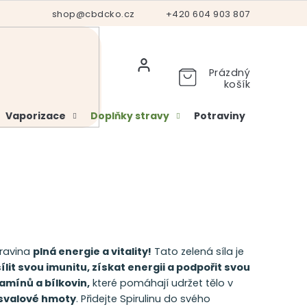
Hodnocení obchodu
shop@cbdcko.cz
Vrácení a reklamace
+420 604 903 807
Ověření věku
Prázdný
košík
Vaporizace
Doplňky stravy
Potraviny
Kosme
travina
plná energie a vitality!
Tato zelená síla je
ílit svou imunitu, získat energii a podpořit svou
tamínů a bílkovin,
které pomáhají udržet tělo v
 svalové hmoty
. Přidejte Spirulinu do svého