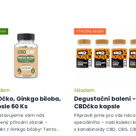
NKA
VÝHODNÉ BALENÍ
adem
Skladem
čko, Ginkgo biloba,
Degustační balení -
sle 60 Ks
CBDčko kapsle
stavujeme vám náš
Připravili jsme pro vás něco
bený přírodní zázrak –
speciálního – naši kolekci k
akt z Ginkgo biloby! Tento
s kanabinoidy CBD, CBG, CB