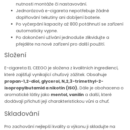
nutnosti montáže či nastavování.
Jednorázová e-cigareta nepotřebuje žádné
doplňování tekutiny ani dobíjení baterie.
Po vyčerpání kapacity až 800 potáhnutí se zařízení
automaticky vypne.
Po dokončení užívání jednoduše zlikvidujte a
přejděte na nové zařízení pro další použití.
Složení
E-cigareta EL CEEGO je složena z kvalitních ingrediencí,
které zajišťují vynikající chuťový zážitek. Obsahuje
propan-1,2-diol, glycerol, N,2,3-trimethyl-2-
isopropylbutamid a nikotin (ISO).
Dále je obohacena o
aromatické látky jako
mentol, vanilin
a další, které
dodávají příchuti její charakteristickou vůni a chuť.
Skladování
Pro zachování nejlepší kvality a výkonu ji skladujte na