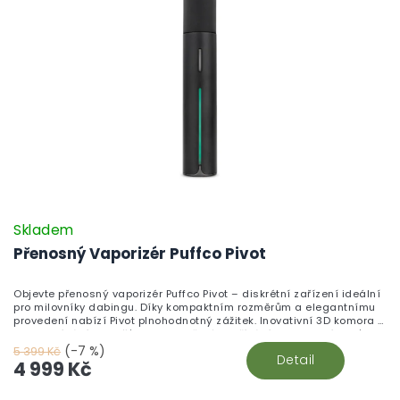
Skladem
Přenosný Vaporizér Puffco Pivot
Objevte přenosný vaporizér Puffco Pivot – diskrétní zařízení ideální
pro milovníky dabingu. Díky kompaktním rozměrům a elegantnímu
provedení nabízí Pivot plnohodnotný zážitek. Inovativní 3D komora s
rychloupínáním zajišťuje rovnoměrné zahřívání a perfektní chuť
vašich koncentrátů. Tento vaporizér nabízí čtyři teplotní režimy,
(-7 %)
5 399 Kč
Detail
funkci haptické zpětné vazby a světelný pruh pro vizuální kontrolu
4 999 Kč
času. Nabíjení přes USB-C je rychlé a jednoduché, takže Pivot je
vždy připraven na akci. Užijte si vaporizaci s maximální