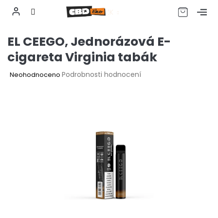
CZK
Přejít
EL CEEGO, Jednorázová E-
na
obsah
cigareta Virginia tabák
Průměrné
Podrobnosti hodnocení
Neohodnoceno
hodnocení
produktu
je
0,0
z
5
hvězdiček.