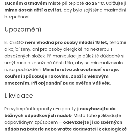
suchém a tmavém
místě při teplotě
do 25 °C
. Udržujte ji
mimo dosah dětí a zvířat,
aby byla zajištěna maximální
bezpečnost.
Upozornění
EL CEEGO
není vhodná pro osoby mladší 18 let,
těhotné
a kojící ženy, ani pro osoby alergické na některou z
obsažených složek. Při manipulaci je důležité důkladně si
umýt ruce a zasažené části těla, aby se minimalizovalo
riziko podráždění.
Ministerstvo zdravotnicví varuje:
kouření způsobuje rakovinu. Zboží s věkovým
omezením. Při objednání bude ověřen Váš věk.
Likvidace
Po vyčerpání kapacity e-cigarety ji
nevyhazujte do
běžných odpadkových nádob
. Místo toho ji zlikvidujte
odpovědným způsobem –
odevzdejte ji do sběrných
nádob na baterie nebo vraťte dodavateli k ekologické