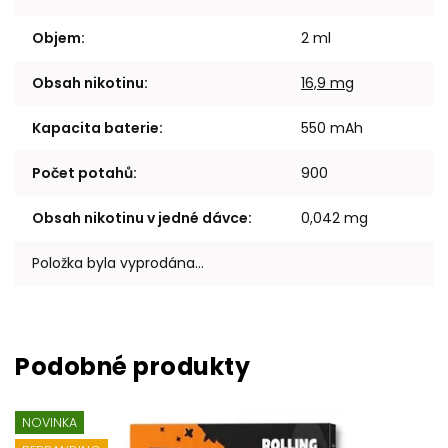
Objem
:
2 ml
Obsah nikotinu
:
16,9 mg
Kapacita baterie
:
550 mAh
Počet potahů
:
900
Obsah nikotinu v jedné dávce
:
0,042 mg
Položka byla vyprodána…
NOVINKA