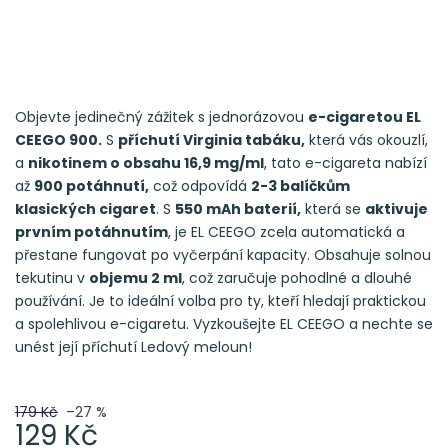
Objevte jedinečný zážitek s jednorázovou
e-cigaretou EL
CEEGO 900.
S
příchutí Virginia tabáku,
která vás okouzlí,
a
nikotinem o obsahu 16,9 mg/ml
, tato e-cigareta nabízí
až
900 potáhnutí,
což odpovídá
2-3 balíčkům
klasických cigaret
. S
550 mAh baterií,
která se
aktivuje
prvním potáhnutím
, je EL CEEGO zcela automatická a
přestane fungovat po vyčerpání kapacity. Obsahuje solnou
tekutinu v
objemu 2 ml
, což zaručuje pohodlné a dlouhé
používání. Je to ideální volba pro ty, kteří hledají praktickou
a spolehlivou e-cigaretu. Vyzkoušejte EL CEEGO a nechte se
unést její příchutí Ledový meloun!
179 Kč
–27 %
129 Kč