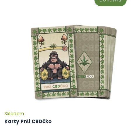
Skladem
P
h
Karty Prší CBDčko
pr
je