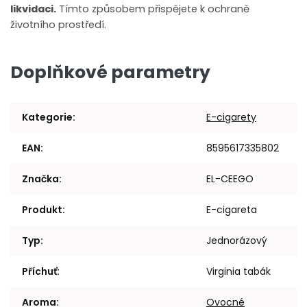
likvidaci.
Tímto způsobem přispějete k ochraně
životního prostředí.
Doplňkové parametry
Kategorie
:
E-cigarety
EAN
:
8595617335802
Značka
:
EL-CEEGO
Produkt
:
E-cigareta
Typ
:
Jednorázový
Příchuť
:
Virginia tabák
Aroma
:
Ovocné