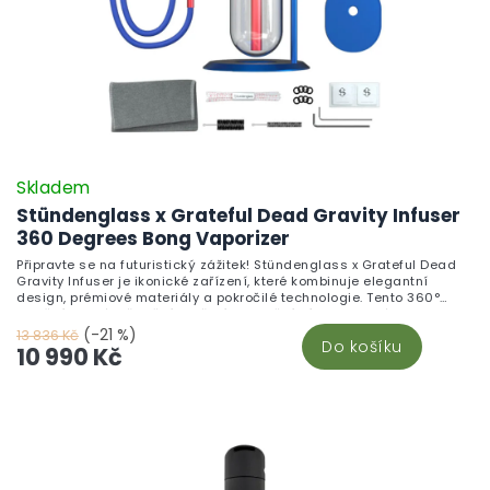
Skladem
Stündenglass x Grateful Dead Gravity Infuser
360 Degrees Bong Vaporizer
Připravte se na futuristický zážitek! Stündenglass x Grateful Dead
Gravity Infuser je ikonické zařízení, které kombinuje elegantní
design, prémiové materiály a pokročilé technologie. Tento 360°
rotační infuzér přemění kouření na umění díky kinetickému pohybu,
gravitační síle a kaskádovému vytlačování vody. Vyroben z
(-21 %)
13 836 Kč
Do košíku
borosilikátového skla a leteckého hliníku, nabízí dokonale hladké
10 990 Kč
potahy a kompatibilitu s různými zařízeními. Součástí je i 3m
silikonová hadice a možnost bezkontaktní inhalace. Skvělý pro
mixologii, aromaterapii i vodní dýmku. V balení najdete luxusní
přepravní box. Objevte vrchol kuřáckých zařízení s designem kapely
Grateful Dead!