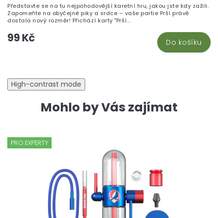
Představte se na tu nejpohodovější karetní hru, jakou jste kdy zažili.
5,
Zapomeňte na obyčejné piky a srdce – vaše partie Prší právě
z
dostala nový rozměr! Přichází karty "Prší...
5
99 Kč
hv
Do košíku
High-contrast mode
Mohlo by Vás zajímat
PRO EXPERTY