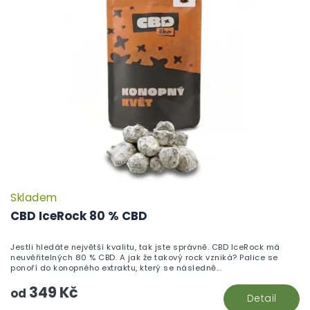
Skladem
P
h
CBD IceRock 80 % CBD
pr
je
Jestli hledáte největší kvalitu, tak jste správně. CBD IceRock má
5,
neuvěřitelných 80 % CBD. A jak že takový rock vzniká? Palice se
z
ponoří do konopného extraktu, který se následně...
5
349 Kč
hv
od
Detail