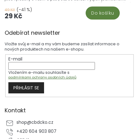
designu firmy CBDčko. Jejich přírodní složení zajišťuje lepší hoření a
snadné balení, a to z nich dělá ideální volbu pro každého milovníka
(-41 %)
49 Kč
Do košíku
balení. Papírky CBDčko nejsou jen obyčejné papírky - jsou
29 Kč
prostředkem, jak vyjádřit naši lásku ke konopí a CBD. Vyberte si
naše papírky a zažijte ten rozdíl, který vám ostatní papírky prostě
Z
nemohou nabídnout.
Odebírat newsletter
á
p
Vložte svůj e-mail a my vám budeme zasílat informace o
a
nových produktech na našem e-shopu.
t
E-mail
í
Vložením e-mailu souhlasíte s
podmínkami ochrany osobních údajů
PŘIHLÁSIT SE
Kontakt
shop
@
cbdcko.cz
+420 604 903 807