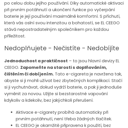
po celou dobu jejího používání. Díky automatické aktivaci
při prvním potáhnutí a ukončení funkce po vyčerpání
baterie je její používání maximálně komfortní. S příchutí,
která vás oslní svou intenzitou a bohatostí, se EL CEEGO
stává nepostradatelným společníkem pro každou
příležitost.
Nedoplňujete - Nečistíte - Nedobíjíte
Jednoduchost a praktičnost
– to jsou hlavní devizy EL
CEEGO.
Zapomeňte na starosti s doplňováním,
čištěním či dobíjením.
Tato e-cigareta je navržena tak,
abyste si ji mohli užívat bez zbytečných komplikací. Stačí
si ji vychutnávat, dokud vydrží baterie, a pak ji jednoduše
vyměnit za novou. Užijte si bezstarostné vapování
kdykoliv a kdekoliv, bez jakýchkoli přerušení.
Aktivace e-cigarety probíhá automaticky při
prvním potáhnutí, není třeba žádných tlačítek.
EL CEEGO je okamžitě připravena k použití, bez