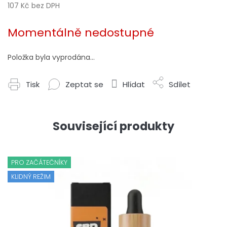
107 Kč bez DPH
Měrná
cena:
Momentálně nedostupné
Položka byla vyprodána…
Tisk
Zeptat se
Hlídat
Sdílet
Související produkty
PRO ZAČÁTEČNÍKY
KLIDNÝ REŽIM