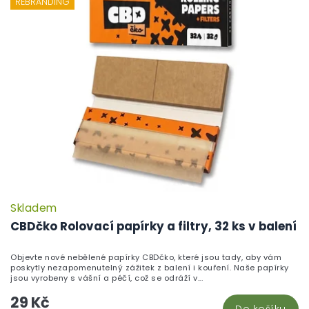
REBRANDING
Skladem
P
h
CBDčko Rolovací papírky a filtry, 32 ks v balení
pr
je
Objevte nové nebělené papírky CBDčko, které jsou tady, aby vám
5,
poskytly nezapomenutelný zážitek z balení i kouření. Naše papírky
z
jsou vyrobeny s vášní a péčí, což se odráží v...
5
29 Kč
hv
Do košíku