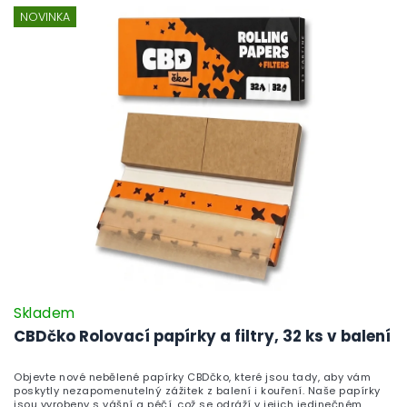
jednoduchostí díky intuitivnímu ovládání jedním tlačítkem.
Vyzkoušejte vaporizér Puffco Pivot a objevte nové možnosti dabingu.
NOVINKA
Více informací získáte zde.
Skladem
CBDčko Rolovací papírky a filtry, 32 ks v balení
Objevte nové nebělené papírky CBDčko, které jsou tady, aby vám
poskytly nezapomenutelný zážitek z balení i kouření. Naše papírky
jsou vyrobeny s vášní a péčí, což se odráží v jejich jedinečném