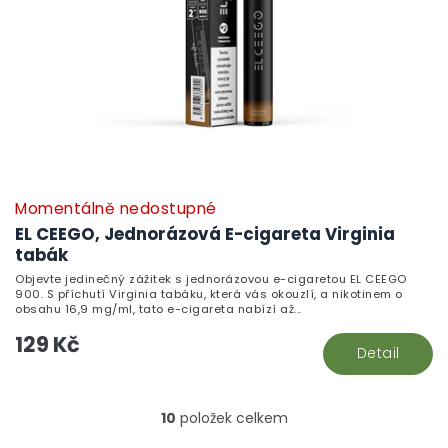
Momentálně nedostupné
EL CEEGO, Jednorázová E-cigareta Virginia
tabák
Objevte jedinečný zážitek s jednorázovou e-cigaretou EL CEEGO
900. S příchutí Virginia tabáku, která vás okouzlí, a nikotinem o
obsahu 16,9 mg/ml, tato e-cigareta nabízí až...
129 Kč
Detail
10
položek celkem
O
v