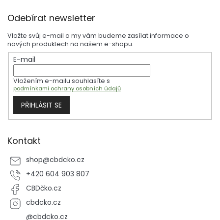
l
Z
á
Odebírat newsletter
á
d
p
a
Vložte svůj e-mail a my vám budeme zasílat informace o
a
c
nových produktech na našem e-shopu.
t
í
E-mail
í
p
r
Vložením e-mailu souhlasíte s
v
podmínkami ochrany osobních údajů
k
y
PŘIHLÁSIT SE
v
ý
p
i
Kontakt
s
u
shop
@
cbdcko.cz
+420 604 903 807
CBDčko.cz
cbdcko.cz
@cbdcko.cz