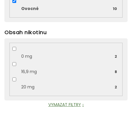
Ovocné
10
Obsah nikotinu
0 mg
2
16,9 mg
8
20 mg
2
VYMAZAT FILTRY
V
ý