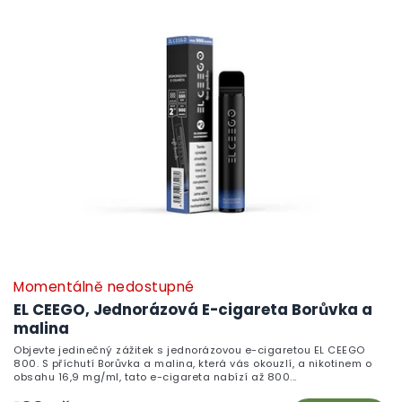
p
i
s
p
r
o
d
u
k
t
ů
Momentálně nedostupné
EL CEEGO, Jednorázová E-cigareta Borůvka a
malina
Objevte jedinečný zážitek s jednorázovou e-cigaretou EL CEEGO
800. S příchutí Borůvka a malina, která vás okouzlí, a nikotinem o
obsahu 16,9 mg/ml, tato e-cigareta nabízí až 800...