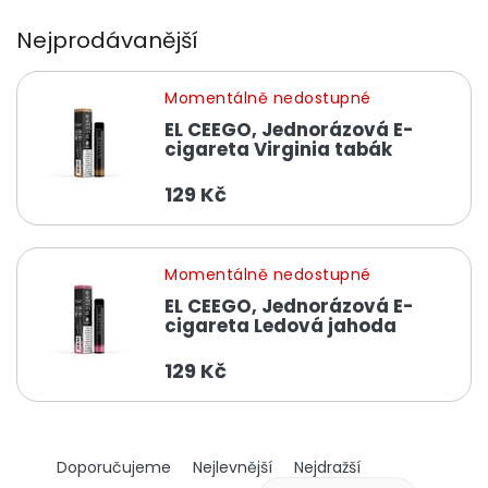
Nejprodávanější
Momentálně nedostupné
EL CEEGO, Jednorázová E-
cigareta Virginia tabák
129 Kč
Momentálně nedostupné
EL CEEGO, Jednorázová E-
cigareta Ledová jahoda
129 Kč
Ř
Doporučujeme
Nejlevnější
Nejdražší
a