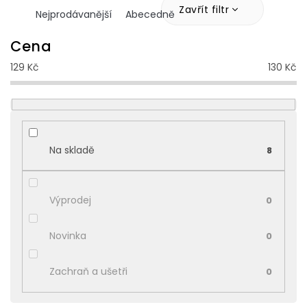
z
Zavřít filtr
Nejprodávanější
Abecedně
e
n
Cena
í
129
Kč
130
Kč
p
r
o
d
u
k
Na skladě
8
t
ů
Výprodej
0
Novinka
0
Zachraň a ušetři
0