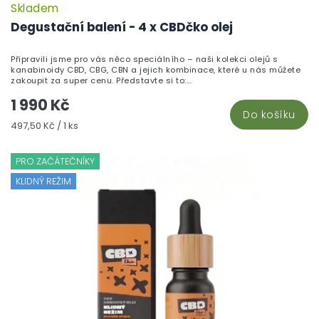
Skladem
Degustační balení - 4 x CBDčko olej
Připravili jsme pro vás něco speciálního – naši kolekci olejů s
kanabinoidy CBD, CBG, CBN a jejich kombinace, které u nás můžete
zakoupit za super cenu. Představte si to:...
1 990 Kč
Do košíku
Měrná
497,50 Kč / 1 ks
cena:
PRO ZAČÁTEČNÍKY
KLIDNÝ REŽIM