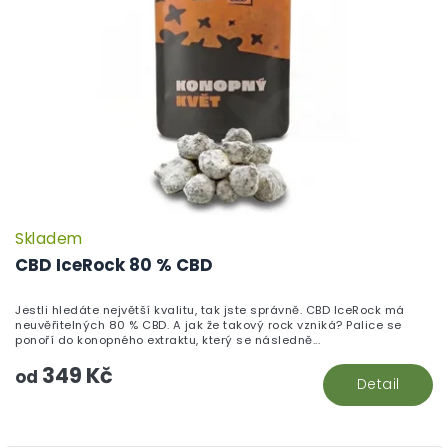
Skladem
P
h
CBD IceRock 80 % CBD
pr
je
Jestli hledáte největší kvalitu, tak jste správně. CBD IceRock má
5,
neuvěřitelných 80 % CBD. A jak že takový rock vzniká? Palice se
z
ponoří do konopného extraktu, který se následně...
5
349 Kč
hv
od
Detail