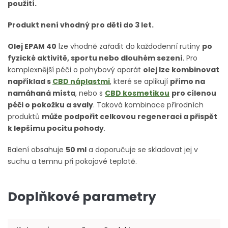
použití.
Produkt není vhodný pro děti do 3 let.
Olej EPAM 40
lze vhodně zařadit do každodenní rutiny
po
fyzické aktivitě, sportu nebo dlouhém sezení
. Pro
komplexnější péči o pohybový aparát
olej lze kombinovat
například s
CBD náplastmi
, které se aplikují
přímo na
namáhaná místa
, nebo s
CBD kosmetikou
pro cílenou
péči o pokožku a svaly
. Taková kombinace přírodních
produktů
může podpořit celkovou regeneraci a přispět
k lepšímu pocitu pohody
.
Balení obsahuje
50 ml
a doporučuje se skladovat jej v
suchu a temnu při pokojové teplotě.
Doplňkové parametry