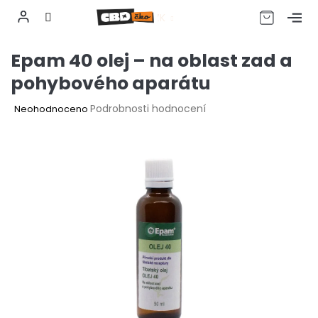
CZK
Přejít
Epam 40 olej – na oblast zad a
na
obsah
pohybového aparátu
Průměrné
Podrobnosti hodnocení
Neohodnoceno
hodnocení
produktu
je
0,0
z
5
hvězdiček.