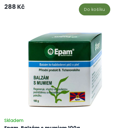
unavené svaly zad a celého pohybového aparátu.
288 Kč
Do košíku
Skladem
Epam, Balzám s mumiem 100g