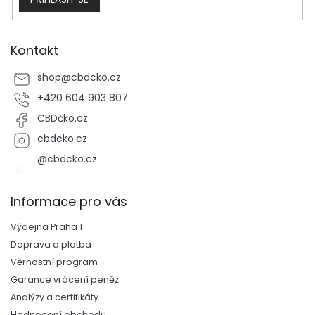
Kontakt
shop
@
cbdcko.cz
+420 604 903 807
CBDčko.cz
cbdcko.cz
@cbdcko.cz
Informace pro vás
Výdejna Praha 1
Doprava a platba
Věrnostní program
Garance vrácení peněz
Analýzy a certifikáty
Hodnocení obchodu