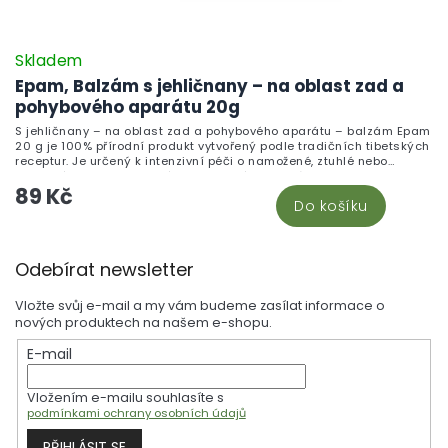
Skladem
Epam, Balzám s jehličnany – na oblast zad a
pohybového aparátu 20g
S jehličnany – na oblast zad a pohybového aparátu – balzám Epam
20 g je 100% přírodní produkt vytvořený podle tradičních tibetských
receptur. Je určený k intenzivní péči o namožené, ztuhlé nebo
unavené svaly zad a celého pohybového aparátu.
89 Kč
Do košíku
Z
Odebírat newsletter
á
p
Vložte svůj e-mail a my vám budeme zasílat informace o
a
nových produktech na našem e-shopu.
t
E-mail
í
Vložením e-mailu souhlasíte s
podmínkami ochrany osobních údajů
PŘIHLÁSIT SE