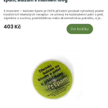
S mumiem – balzám Epam je 100% přírodní produkt vytvořený podle
tradičních tibetských receptur. Je určený ke každodenní péči o pleť,
zejména o suchou, podrážděnou nebo ekzematickou pokožku, a je
vhodný také k masážím zad a pohybového aparátu.
403 Kč
Do košíku