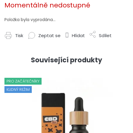
cena:
Momentálně nedostupné
Položka byla vyprodána…
Tisk
Zeptat se
Hlídat
Sdílet
Související produkty
PRO ZAČÁTEČNÍKY
KLIDNÝ REŽIM