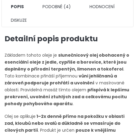
POPIS
PODOBNÉ (4)
HODNOCENÍ
DISKUZE
Detailní popis produktu
Základem tohoto oleje je
slunečnicový olej obohacený o
esenciální oleje z jedle, cypřiše a borovice, které jsou
doplněny o přírodní terpentýn, limonen a tokoferol
.
Tato kombinace přináší příjemnou
vůni jehličnanů a
zároveň podporuje prohřátí a uvolnění
v masírované
oblasti. Pravidelná masáž tímto olejem
přispívá k lepšímu
prokrvení, uvolnění ztuhlých zad a celkovému pocitu
pohody pohybového aparátu
.
Olej se aplikuje
1–2x denně přímo na pokožku v oblasti
zad, kloubů nebo svalů a důkladně se vmasíruje do
cílových partií
. Produkt je určen
pouze k vnějšímu