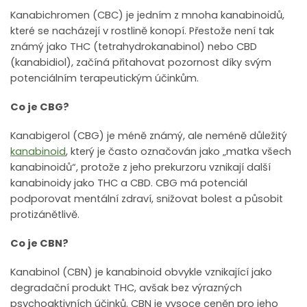
Kanabichromen (CBC) je jedním z mnoha kanabinoidů,
které se nacházejí v rostlině konopí. Přestože není tak
známý jako THC (tetrahydrokanabinol) nebo CBD
(kanabidiol), začíná přitahovat pozornost díky svým
potenciálním terapeutickým účinkům.
Co je CBG?
Kanabigerol (CBG) je méně známý, ale neméně důležitý
kanabinoid
, který je často označován jako „matka všech
kanabinoidů“, protože z jeho prekurzoru vznikají další
kanabinoidy jako THC a CBD. CBG má potenciál
podporovat mentální zdraví, snižovat bolest a působit
protizánětlivě.
Co je CBN?
Kanabinol (CBN) je kanabinoid obvykle vznikající jako
degradační produkt THC, avšak bez výrazných
psychoaktivních účinků. CBN je vysoce ceněn pro jeho