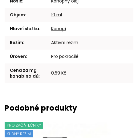
Nosič
:
Konopný olej
Objem
:
10 ml
Hlavní složka
:
Konopí
Režim
:
Aktivní režim
Úroveň
:
Pro pokročilé
Cena za mg
0,59 Kč
kanabinoidů
:
PRO ZAČÁTEČNÍKY
KLIDNÝ REŽIM