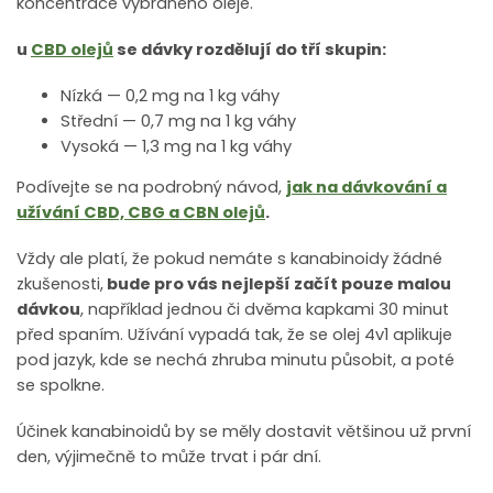
koncentrace vybraného oleje.
u
CBD olejů
se dávky rozdělují do tří skupin:
Nízká — 0,2 mg na 1 kg váhy
Střední — 0,7 mg na 1 kg váhy
Vysoká — 1,3 mg na 1 kg váhy
Podívejte se na podrobný návod,
jak na dávkování a
užívání CBD, CBG a CBN olejů
.
Vždy ale platí, že pokud nemáte s kanabinoidy žádné
zkušenosti,
bude pro vás nejlepší začít pouze malou
dávkou
, například jednou či dvěma kapkami 30 minut
před spaním. Užívání vypadá tak, že se olej 4v1 aplikuje
pod jazyk, kde se nechá zhruba minutu působit, a poté
se spolkne.
Účinek kanabinoidů by se měly dostavit většinou už první
den, výjimečně to může trvat i pár dní.