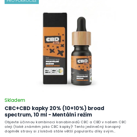
PRO POKROČILÉ
přímo v sekci oleje. Užijte si výhody všech kanabinoidů naplno a
dopřejte si zdraví a pohodu každý den.
Skladem
CBC+CBD kapky 20% (10+10%) broad
spectrum, 10 ml - Mentální režim
Objevte účinnou kombinaci kanabinoidů CBC a CBD v našem CBC
oleji (také známém jako CBC kapky)! Tento jedinečný konopný
doplněk stravy si získává stále větší popularitu díky svým
neuroprotektivním a protizánětlivým vlastnostem. Každá kapka