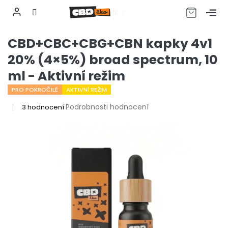
CZK
Přejít
CBD+CBC+CBG+CBN kapky 4v1
na
obsah
20% (4×5%) broad spectrum, 10
ml - Aktivní režim
PRO POKROČILÉ
AKTIVNÍ REŽIM
Průměrné
Podrobnosti hodnocení
3 hodnocení
hodnocení
produktu
je
5,0
z
5
hvězdiček.