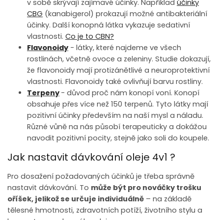
v sobě skrývají zajímavé účinky. Například
účinky
CBG
(kanabigerol) prokazují možné antibakteriální
účinky. Další konopná látka vykazuje sedativní
vlastnosti.
Co je to CBN?
Flavonoidy
- látky, které najdeme ve všech
rostlinách, včetně ovoce a zeleniny. Studie dokazují,
že flavonoidy mají protizánětlivé a neuroprotektivní
vlastnosti. Flavonoidy také ovlivňují barvu rostliny.
Terpeny
- důvod proč nám konopí voní. Konopí
obsahuje přes více než 150 terpenů. Tyto látky mají
pozitivní účinky především na naší mysl a náladu.
Různé vůně na nás působí terapeuticky a dokážou
navodit pozitivní pocity, stejně jako soli do koupele.
Jak nastavit dávkování oleje 4v1 ?
Pro dosažení požadovaných účinků je třeba správně
nastavit dávkování. To
může být pro nováčky trošku
oříšek, jelikož se určuje individuálně
– na základě
tělesné hmotnosti, zdravotních potíží, životního stylu a