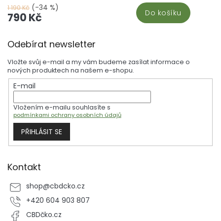
obsahuje 4 mg CBC a 4 mg CBD. Jaké jsou výhody této synergické
(-34 %)
1 190 Kč
Do košíku
kombinace CBC a CBD oleje?
790 Kč
Z
Odebírat newsletter
á
p
Vložte svůj e-mail a my vám budeme zasílat informace o
a
nových produktech na našem e-shopu.
t
E-mail
í
Vložením e-mailu souhlasíte s
podmínkami ochrany osobních údajů
PŘIHLÁSIT SE
Kontakt
shop
@
cbdcko.cz
+420 604 903 807
CBDčko.cz