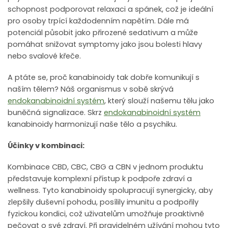
schopnost podporovat relaxaci a spánek, což je ideální
pro osoby trpící každodenním napětím. Dále má
potenciál působit jako přirozené sedativum a může
pomáhat snižovat symptomy jako jsou bolesti hlavy
nebo svalové křeče.
A ptáte se, proč kanabinoidy tak dobře komunikují s
naším tělem? Náš organismus v sobě skrývá
endokanabinoidní systém
, který slouží našemu tělu jako
buněčná signalizace. Skrz
endokanabinoidní systém
kanabinoidy harmonizují naše tělo a psychiku.
Účinky v kombinaci:
Kombinace CBD, CBC, CBG a CBN v jednom produktu
představuje komplexní přístup k podpoře zdraví a
wellness. Tyto kanabinoidy spolupracují synergicky, aby
zlepšily duševní pohodu, posílily imunitu a podpořily
fyzickou kondici, což uživatelům umožňuje proaktivně
pečovat o své zdraví. Při pravidelném užívání mohou tyto