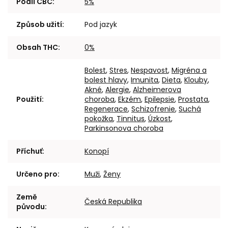
Podíl CBC
:
5%
Způsob užití
:
Pod jazyk
Obsah THC
:
0%
Bolest
,
Stres
,
Nespavost
,
Migréna a
bolest hlavy
,
Imunita
,
Dieta
,
Klouby
,
Akné
,
Alergie
,
Alzheimerova
Použití
:
choroba
,
Ekzém
,
Epilepsie
,
Prostata
,
Regenerace
,
Schizofrenie
,
Suchá
pokožka
,
Tinnitus
,
Úzkost
,
Parkinsonova choroba
Příchuť
:
Konopí
Určeno pro
:
Muži
,
Ženy
Země
Česká Republika
původu
: