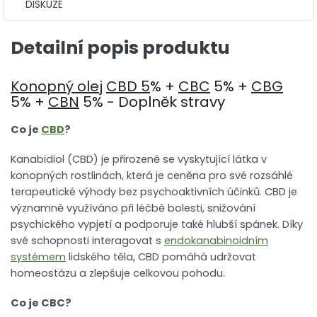
DISKUZE
Detailní popis produktu
Konopný olej
CBD 5
% +
CBC
5% +
CBG
5% +
CBN
5% - Doplněk stravy
Co je
CBD
?
Kanabidiol (CBD) je přirozeně se vyskytující látka v
konopných rostlinách, která je ceněna pro své rozsáhlé
terapeutické výhody bez psychoaktivních účinků. CBD je
významně využíváno při léčbě bolesti, snižování
psychického vypjetí a podporuje také hlubší spánek. Díky
své schopnosti interagovat s
endokanabinoidním
systémem
lidského těla, CBD pomáhá udržovat
homeostázu a zlepšuje celkovou pohodu.
Co je CBC?