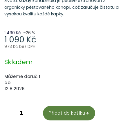
životu. Každý kanabinoid je pečlivě extrahován z
organicky pěstovaného konopí, což zaručuje čistotu a
vysokou kvalitu každé kapky.
1 490 Kč
–26 %
1 090 Kč
973 Kč bez DPH
Měrná
cena:
Skladem
Můžeme doručit
do:
12.8.2026
Přidat do košíku