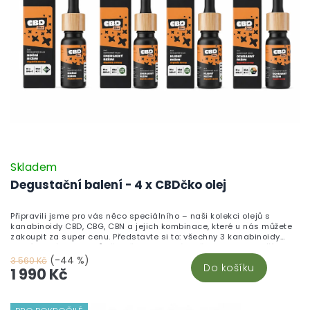
Skladem
Degustační balení - 4 x CBDčko olej
Připravili jsme pro vás něco speciálního – naši kolekci olejů s
kanabinoidy CBD, CBG, CBN a jejich kombinace, které u nás můžete
zakoupit za super cenu. Představte si to: všechny 3 kanabinoidy
namíchané do 4 olejů přesně tak, aby Vám přinesly ty nejlepší
účinky. V jednom ideálním balení na sdílení s rodinou nebo přáteli.
(-44 %)
3 560 Kč
Do košíku
Užijte si relax, klid a uvolnění s CBD, buďte bystřejší a povzbuďte
1 990 Kč
chuť k jídlu, díky CBG a s parťákem CBN si vytvořte hluboký spánek
plný sladkých snů a neuroprotektivních chvil pro Váši nervovou
soustavu. Tyto výjimečné oleje najdete pouze u nás, takže
neváhejte a objevte tuhle chuťovou explozi na našem webu nebo