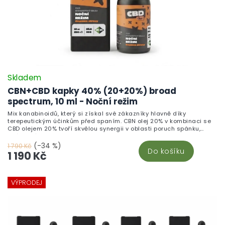
Skladem
CBN+CBD kapky 40% (20+20%) broad
spectrum, 10 ml - Noční režim
Mix kanabinoidů, který si získal své zákazníky hlavně díky
terepeutickým účinkům před spaním. CBN olej 20% v kombinaci se
CBD olejem 20% tvoří skvělou synergii v oblasti poruch spánku,
spánkového cyklu a bolesti. CBN a CBD broad spectrum extrakt je
smíchán se za studena lisovaným konopným olejem, který pomůže
(-34 %)
1 790 Kč
Do košíku
s více než jedním problémem.
1 190 Kč
VÝPRODEJ