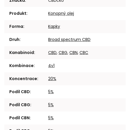
Značka
:
CBDčko
Produkt
:
Konopný olej
Forma
:
Kapky
Druh
:
Broad spectrum CBD
Kanabinoid
:
CBD
,
CBG
,
CBN
,
CBC
Kombinace
:
4v1
Koncentrace
:
20%
Podíl CBD
:
5%
Podíl CBG
:
5%
Podíl CBN
:
5%