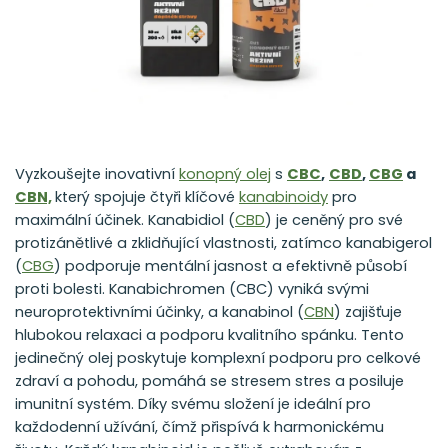
Vyzkoušejte inovativní
konopný olej
s
CBC
,
CBD
,
CBG
a
CBN,
který spojuje čtyři klíčové
kanabinoidy
pro
maximální účinek. Kanabidiol (
CBD
) je ceněný pro své
protizánětlivé a zklidňující vlastnosti, zatímco kanabigerol
(
CBG
) podporuje mentální jasnost a efektivně působí
proti bolesti. Kanabichromen (CBC) vyniká svými
neuroprotektivními účinky, a kanabinol (
CBN
) zajišťuje
hlubokou relaxaci a podporu kvalitního spánku. Tento
jedinečný olej poskytuje komplexní podporu pro celkové
zdraví a pohodu, pomáhá se stresem stres a posiluje
imunitní systém. Díky svému složení je ideální pro
každodenní užívání, čímž přispívá k harmonickému