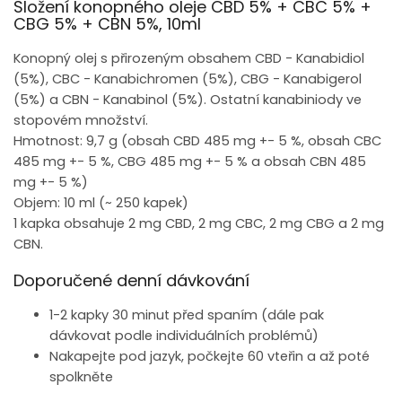
Složení konopného oleje CBD 5% + CBC 5% +
CBG 5% + CBN 5%, 10ml
Konopný olej s přirozeným obsahem CBD - Kanabidiol
(5%), CBC - Kanabichromen (5%), CBG - Kanabigerol
(5%) a CBN - Kanabinol (5%). Ostatní kanabiniody ve
stopovém množství.
Hmotnost: 9,7 g (obsah CBD 485 mg +- 5 %,
obsah CBC
485 mg +- 5 %, CBG 485 mg +- 5 % a obsah CBN 485
mg +- 5 %)
Objem: 10 ml (~ 250 kapek)
1 kapka obsahuje 2 mg CBD, 2 mg CBC, 2 mg CBG a 2 mg
CBN.
Doporučené denní dávkování
1-2 kapky 30 minut před spaním (dále pak
dávkovat podle individuálních problémů)
Nakapejte pod jazyk, počkejte 60 vteřin a až poté
spolkněte