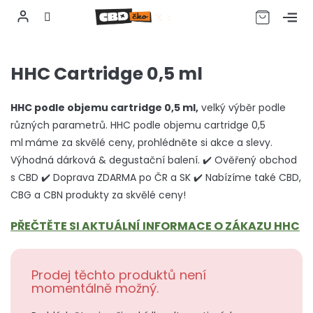
CZK
Přejít
na
HHC Cartridge 0,5 ml
obsah
HHC podle objemu cartridge 0,5 ml,
velký výběr podle
různých parametrů. HHC podle objemu cartridge 0,5
ml
máme za skvělé ceny, prohlédněte si akce a slevy.
Výhodná dárková & degustační balení. ✔️ Ověřený obchod
s CBD ✔️ Doprava ZDARMA po ČR a SK ✔️ Nabízíme také CBD,
CBG a CBN produkty za skvělé ceny!
PŘEČTĚTE SI AKTUÁLNÍ INFORMACE O ZÁKAZU HHC
Prodej těchto produktů není
momentálně možný.