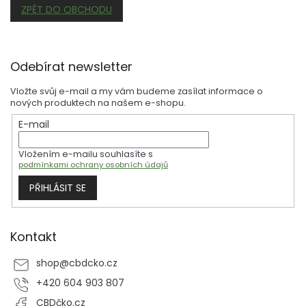
ZPĚT DO OBCHODU
Z
Odebírat newsletter
á
p
Vložte svůj e-mail a my vám budeme zasílat informace o
a
nových produktech na našem e-shopu.
t
E-mail
í
Vložením e-mailu souhlasíte s
podmínkami ochrany osobních údajů
PŘIHLÁSIT SE
Kontakt
shop
@
cbdcko.cz
+420 604 903 807
CBDčko.cz