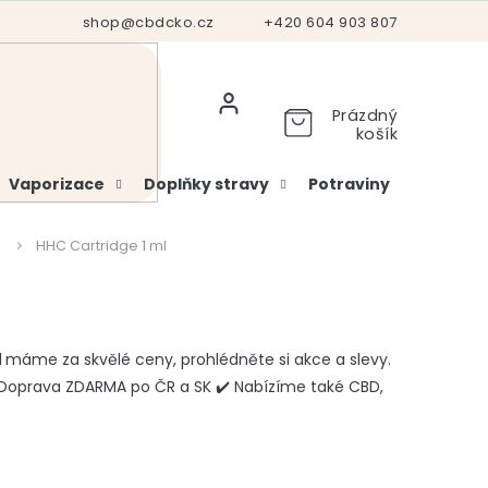
Hodnocení obchodu
shop@cbdcko.cz
Vrácení a reklamace
+420 604 903 807
Ověření věku
Prázdný
košík
Vaporizace
Doplňky stravy
Potraviny
Kosme
e
HHC Cartridge 1 ml
l
máme za skvělé ceny, prohlédněte si akce a slevy.
 Doprava ZDARMA po ČR a SK ✔️ Nabízíme také CBD,