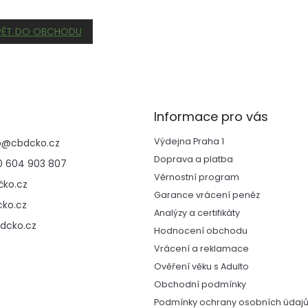
PĚT DO OBCHODU
Informace pro vás
Výdejna Praha 1
p
@
cbdcko.cz
Doprava a platba
 604 903 807
Věrnostní program
ko.cz
Garance vrácení peněz
ko.cz
Analýzy a certifikáty
dcko.cz
Hodnocení obchodu
Vrácení a reklamace
Ověření věku s Adulto
Obchodní podmínky
Podmínky ochrany osobních údaj