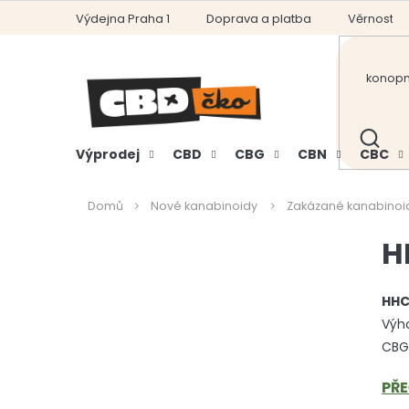
Přejít
Výdejna Praha 1
Doprava a platba
Věrnostní
na
obsah
HLEDAT
Výprodej
CBD
CBG
CBN
CBC
Domů
Nové kanabinoidy
Zakázané kanabinoi
P
H
o
s
t
HHC 
r
Výho
a
CBG 
n
n
PŘE
í