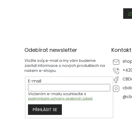
Z
Z
á
p
Odebírat newsletter
Kontakt
a
t
Vložte svůj e-mail a my vám budeme
sho
í
zasílat informace o nových produktech na
+420
našem e-shopu.
CBDč
E-mail
cbdc
Vložením e-mailu souhlasíte s
@cb
podmínkami ochrany osobních údajů
PŘIHLÁSIT SE