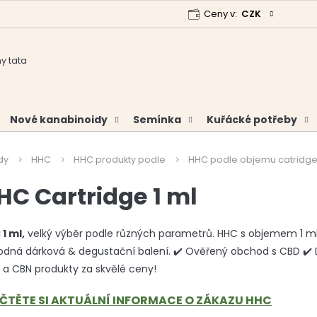
Ceny v:
CZK
 program
Garance vrácení peněz
Analýzy a certifikáty
Nové kanabinoidy
Semínka
Kuřácké potřeby
dy
HHC
HHC produkty podle
HHC podle objemu catridg
HC Cartridge 1 ml
1 ml,
velký výběr podle různých parametrů. HHC s objemem 1 m
dná dárková & degustační balení. ✔️ Ověřený obchod s CBD ✔️
a CBN produkty za skvělé ceny!
ČTĚTE SI AKTUÁLNÍ INFORMACE O ZÁKAZU HHC