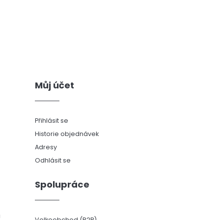
Můj účet
Přihlásit se
Historie objednávek
Adresy
Odhlásit se
Spolupráce
ů
Velkoobchod (B2B)