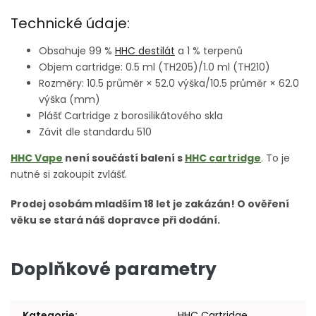
Technické údaje:
Obsahuje 99 %
HHC destilát
a 1 % terpenů
Objem cartridge: 0.5 ml (TH205)/1.0 ml (TH210)
Rozměry: 10.5 průměr × 52.0 výška/10.5 průměr × 62.0
výška (mm)
Plášť Cartridge z borosilikátového skla
Závit dle standardu 510
HHC Vape
není součástí balení s
HHC cartridge
. To je
nutné si zakoupit zvlášť.
Prodej osobám mladším 18 let je zakázán! O ověření
věku se stará náš dopravce při dodání.
Doplňkové parametry
Kategorie
:
HHC Cartridge