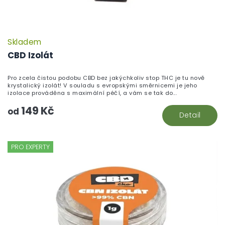
Skladem
CBD Izolát
Pro zcela čistou podobu CBD bez jakýchkoliv stop THC je tu nově
krystalický izolát! V souladu s evropskými směrnicemi je jeho
izolace prováděna s maximální péčí, a vám se tak do...
149 Kč
od
Detail
PRO EXPERTY