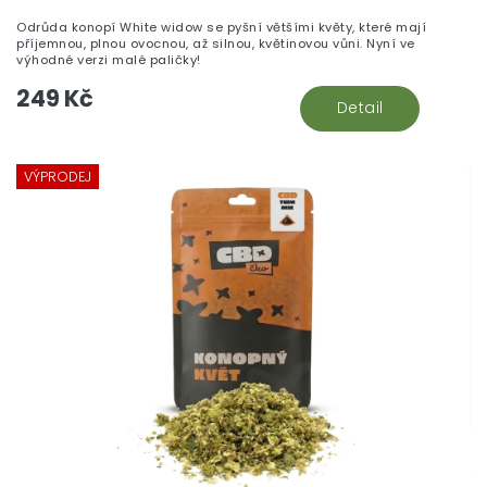
Odrůda konopí White widow se pyšní většími květy, které mají
příjemnou, plnou ovocnou, až silnou, květinovou vůni. Nyní ve
výhodné verzi malé paličky!
249 Kč
Detail
VÝPRODEJ