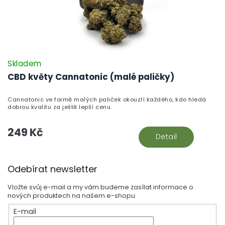
Skladem
CBD květy Cannatonic (malé paličky)
Cannatonic ve formě malých paliček okouzlí každého, kdo hledá
dobrou kvalitu za ještě lepší cenu.
249 Kč
Detail
Z
Odebírat newsletter
á
p
Vložte svůj e-mail a my vám budeme zasílat informace o
a
nových produktech na našem e-shopu.
t
E-mail
í