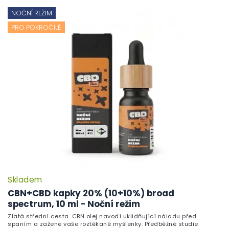
NOČNÍ REŽIM
PRO POKROČILÉ
Skladem
CBN+CBD kapky 20% (10+10%) broad
spectrum, 10 ml - Noční režim
Zlatá střední cesta. CBN olej navodí uklidňující náladu před
spaním a zažene vaše roztěkané myšlenky. Předběžné studie