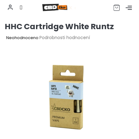
CZK
Přejít
HHC Cartridge White Runtz
na
obsah
Průměrné
Podrobnosti hodnocení
Neohodnoceno
hodnocení
produktu
je
0,0
z
5
hvězdiček.