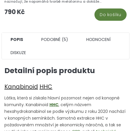
naznačují, že napomáhá tvorbě melatoninu a dokáže...
790 Kč
Do košíku
POPIS
PODOBNÉ (5)
HODNOCENÍ
DISKUZE
Detailní popis produktu
Kanabinoid
HHC
Látka, která si získala hlavní pozornost nejen od konopné
komunity. Kanabinoid
HHC
, celým názvem
hexahydrokanabinol se podle výzkumu z roku 2020 nachází
v konopných semínkách. Samotná extrakce HHC v
požadovaném množství je ekonomicky náročná, a tak se