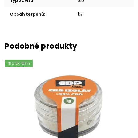
Typ závitu
:
510
Obsah terpenů
:
1%
PRO EXPERTY