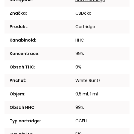
Značka
:
CBDčko
Produkt
:
Cartridge
Kanabinoid
:
HHC
Koncentrace
:
99%
Obsah THC
:
0%
Příchuť
:
White Runtz
Objem
:
0,5 ml, 1 ml
Obsah HHC
:
99%
Typ cartridge
:
CCELL