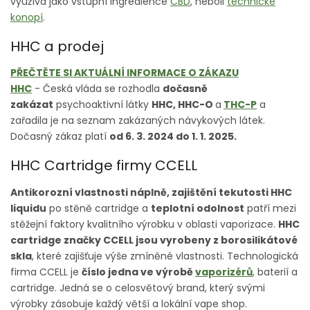
využívá jako vstupní ingredience
CBD
, neboli
technické
konopí
.
HHC a prodej
PŘEČTĚTE SI AKTUÁLNÍ INFORMACE O ZÁKAZU
HHC
- Česká vláda se rozhodla
dočasně
zakázat
psychoaktivní látky
HHC, HHC-O
a
THC-P
a
zařadila je na seznam zakázaných návykových látek.
Dočasný zákaz platí
od 6. 3. 2024 do 1. 1. 2025.
HHC Cartridge firmy CCELL
Antikorozní vlastnosti náplně, zajištění tekutosti HHC
liquidu
po stěně cartridge a
teplotní odolnost
patří mezi
stěžejní faktory kvalitního výrobku v oblasti vaporizace.
HHC
cartridge značky CCELL jsou vyrobeny z borosilikátové
skla
, které zajišťuje výše zmíněné vlastnosti. Technologická
firma CCELL je
číslo jedna ve výrobě
vaporizérů
, baterií a
cartridge. Jedná se o celosvětový brand, který svými
výrobky zásobuje každý větší a lokální vape shop.