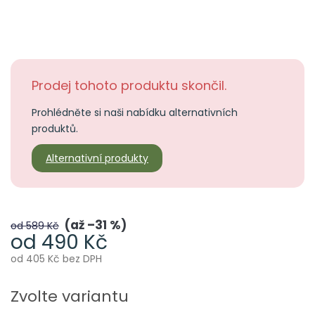
Prodej tohoto produktu skončil.
Prohlédněte si naši nabídku alternativních
produktů.
Alternativní produkty
až –31 %
od 589 Kč
od
490 Kč
od
405 Kč
bez DPH
Měrná
cena:
Zvolte variantu