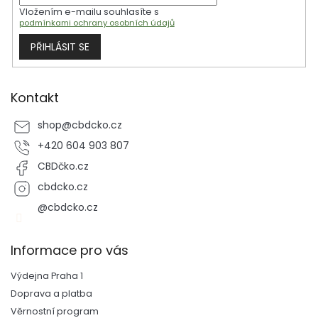
Vložením e-mailu souhlasíte s
podmínkami ochrany osobních údajů
PŘIHLÁSIT SE
Kontakt
shop
@
cbdcko.cz
+420 604 903 807
CBDčko.cz
cbdcko.cz
@cbdcko.cz
Informace pro vás
Výdejna Praha 1
Doprava a platba
Věrnostní program