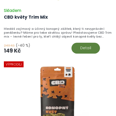
Skladem
CBD květy Trim Mix
Hledáš zajímavý a účinný konopný zážitek, který ti nevyprázdní
peněženku? Máme pro tebe skvělou zprávu! Představujeme CBD Trim
mix – levné řešení pro ty, kteří chtějí objevit konopné květy bez
zbytečného přepychu.
(-40 %)
249 Kč
Detail
149 Kč
VÝPRODEJ