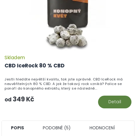
Skladem
P
h
CBD IceRock 80 % CBD
pr
je
Jestli hledáte největší kvalitu, tak jste správně. CBD IceRock má
5,
neuvěřitelných 80 % CBD. A jak že takový rock vzniká? Palice se
z
ponoří do konopného extraktu, který se následně...
5
349 Kč
hv
od
Detail
POPIS
PODOBNÉ (5)
HODNOCENÍ