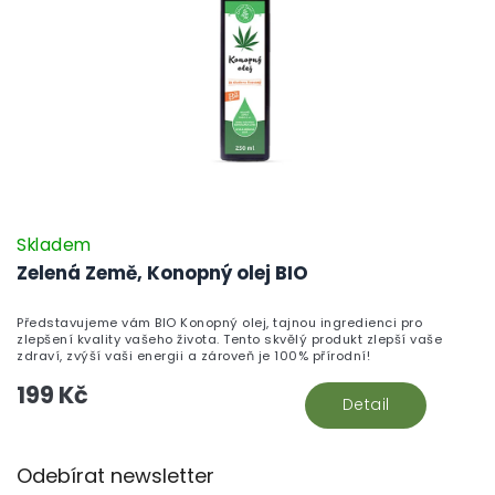
Skladem
Zelená Země, Konopný olej BIO
Představujeme vám BIO Konopný olej, tajnou ingredienci pro
zlepšení kvality vašeho života. Tento skvělý produkt zlepší vaše
zdraví, zvýší vaši energii a zároveň je 100% přírodní!
199 Kč
Detail
Z
Odebírat newsletter
á