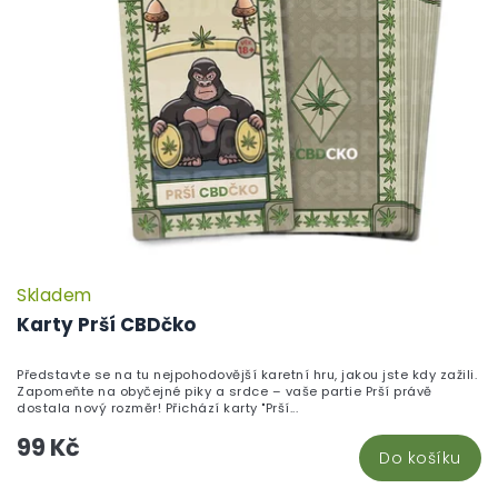
Skladem
P
h
Karty Prší CBDčko
pr
je
Představte se na tu nejpohodovější karetní hru, jakou jste kdy zažili.
5,
Zapomeňte na obyčejné piky a srdce – vaše partie Prší právě
z
dostala nový rozměr! Přichází karty "Prší...
5
99 Kč
hv
Do košíku