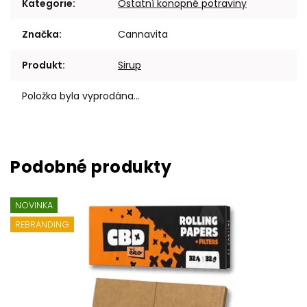
Kategorie
:
Ostatní konopné potraviny
Značka
:
Cannavita
Produkt
:
Sirup
Položka byla vyprodána…
NOVINKA
REBRANDING