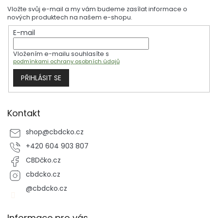
p
Vložte svůj e-mail a my vám budeme zasílat informace o
a
nových produktech na našem e-shopu.
t
E-mail
í
Vložením e-mailu souhlasíte s
podmínkami ochrany osobních údajů
PŘIHLÁSIT SE
Kontakt
shop
@
cbdcko.cz
+420 604 903 807
CBDčko.cz
cbdcko.cz
@cbdcko.cz
Informace pro vás