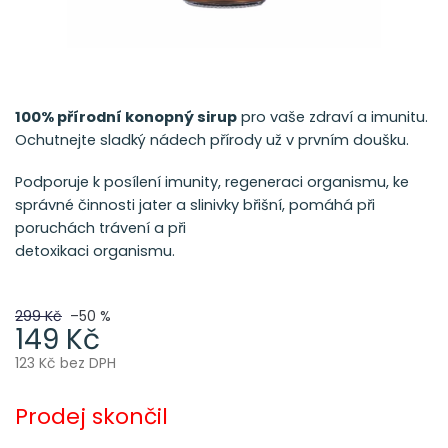
100% přírodní konopný sirup
pro vaše zdraví a imunitu.
Ochutnejte sladký nádech přírody už v prvním doušku.
Podporuje k posílení imunity, regeneraci organismu, ke
správné činnosti jater a slinivky břišní, pomáhá při
poruchách trávení a při
detoxikaci organismu.
299 Kč
–50 %
149 Kč
123 Kč bez DPH
Měrná
cena:
Prodej skončil