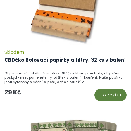
Skladem
P
h
CBDčko Rolovací papírky a filtry, 32 ks v balení
pr
je
Objevte nové nebělené papírky CBDčko, které jsou tady, aby vám
5,
poskytly nezapomenutelný zážitek z balení i kouření. Naše papírky
z
jsou vyrobeny s vášní a péčí, což se odráží v...
5
29 Kč
hv
Do košíku