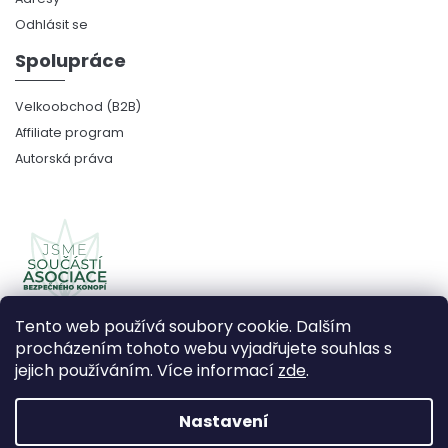
Odhlásit se
Spolupráce
Velkoobchod (B2B)
Affiliate program
Autorská práva
Tento web používá soubory cookie. Dalším
procházením tohoto webu vyjadřujete souhlas s
jejich používáním. Více informací
zde
.
Copyright 2026
CBDčko
. Všechna práva vyhrazena.
Upravit nastavení cookies
Nastavení
Vytvořil Shoptet Premium