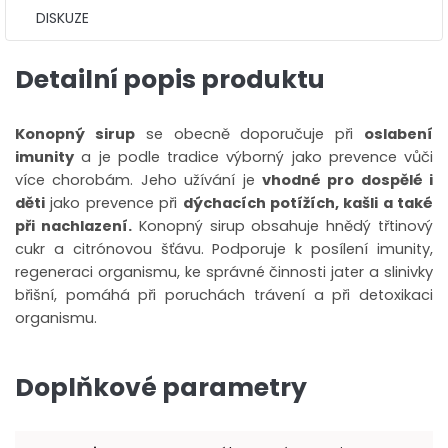
DISKUZE
Detailní popis produktu
Konopný sirup
se obecně doporučuje při
oslabení
imunity
a je podle tradice výborný jako prevence vůči
více chorobám. Jeho užívání je
vhodné pro dospělé i
děti
jako prevence při
dýchacích potížích, kašli a také
při nachlazení.
Konopný sirup obsahuje hnědý třtinový
cukr a citrónovou šťávu. Podporuje k posílení imunity,
regeneraci organismu, ke správné činnosti jater a slinivky
břišní, pomáhá při poruchách trávení a při detoxikaci
organismu.
Doplňkové parametry