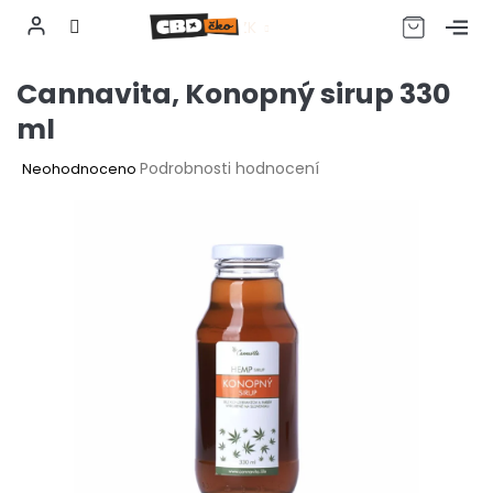
CZK
Přejít
Cannavita, Konopný sirup 330
na
obsah
ml
Průměrné
Podrobnosti hodnocení
Neohodnoceno
hodnocení
produktu
je
0,0
z
5
hvězdiček.