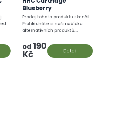
%
HHC Cartridge
Blueberry
j
Prodej tohoto produktu skončil.
řed
Prohlédněte si naši nabídku
alternativních produktů.
ěžné
Alternativní produkty
190
máhá
od
...
Detail
Kč