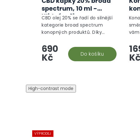
CBD kapky 20% broad
Kon
spectrum, 10 ml -
kon
Klidný režim
CBD olej 20% se řadí do silnější
Kono
kategorie broad spectrum
směs
konopných produktů. Díky
vám 
výjimečnému složení obsahuje
lepš
690
16
až 8 mg CBD v jedné kapce.
je pr
Vysoká kvalita je zaručena
Do košíku
Kč
K
CO2...
High-contrast mode
VÝPRODEJ