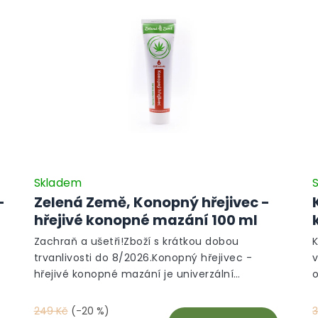
Skladem
-
Zelená Země, Konopný hřejivec -
hřejivé konopné mazání 100 ml
Zachraň a ušetři!Zboží s krátkou dobou
trvanlivosti do 8/2026.Konopný hřejivec -
hřejivé konopné mazání je univerzální
pomocník při bolesti svalů a kloubů s
v
konopným olejem a výtažkem z chilli, díky
p
249 Kč
(-20 %)
3