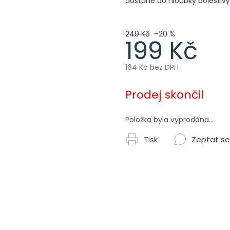
dostane do hloubky bolestiv
249 Kč
–20 %
199 Kč
164 Kč bez DPH
Měrná
cena:
Prodej skončil
Položka byla vyprodána…
Tisk
Zeptat se