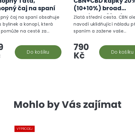
opný Táta,
CBN+CBD kapky 20
opný čaj na spaní
(10+10%) broad
spectrum, 10 ml -
pný čaj na spaní obsahuje
Zlatá střední cesta. CBN ole
Noční režim
 bylinek a konopí, která
navodí uklidňující náladu p
pomůže na cestě za
spaním a zažene vaše
ím spánkem. Konopný Táta
roztěkané myšlenky. Předb
9
790
ostě záruka kvality!
studie naznačují, že napo
Do košíku
tvorbě melatoninu a dokáže
Do košíku
č
Kč
Mohlo by Vás zajímat
VÝPRODEJ