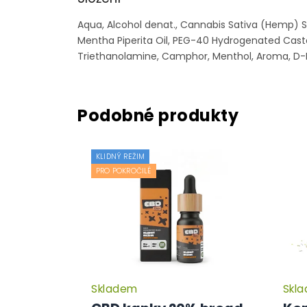
Aqua, Alcohol denat.,
Cannabis Sativa (Hemp) S
Mentha Piperita Oil, PEG-40 Hydrogenated Casto
Triethanolamine, Camphor, Menthol, Aroma, D-L
KLIDNÝ REŽIM
PRO POKROČILÉ
Skladem
Skl