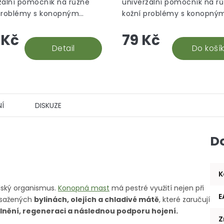
zální pomocník na různé
univerzální pomocník na r
problémy s konopným
kožní problémy s konopný
 a výtažkem z měsíčku
olejem a výtažkem z měsí
 Kč
79 Kč
kého, díky kterému se
lékařského, díky kterému s
e do hloubky bolestivých...
Detail
dostane do hloubky bolestiv
Do koší
Í
DISKUZE
D
K
idský organismus.
Konopná mast
má pestré využití nejen při
E
bsažených
bylinách, olejích a chladivé mátě
, které zaručují
volnění, regeneraci a následnou podporu hojení.
Z