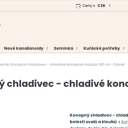
Ceny v:
CZK
 program
Garance vrácení peněz
Analýzy a certifikáty
Nové kanabinoidy
Semínka
Kuřácké potřeby
Země, Konopný chladivec - chladivé konopné mazání 100 ml - Dárek
 chladivec - chladivé kon
Konopný chladivec - chla
bolesti svalů a kloubů
s
ko