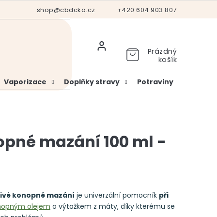
Hodnocení obchodu
shop@cbdcko.cz
Vrácení a reklamace
+420 604 903 807
Ověření věku
Prázdný
košík
Vaporizace
Doplňky stravy
Potraviny
Kosme
opné mazání 100 ml -
divé konopné mazání
je univerzální pomocník
při
nopným olejem
a výtažkem z máty, díky kterému se