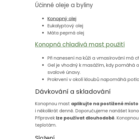
Účinné oleje a byliny
Konopný olej
Eukalyptový olej
Máta peprná olej
Konopná chladivá mast použití
Při nanesení na kůži a vmasírování má chl
Gel je vhodný k masážím, kdy pomáhá os
svalové únavy.
Prokrvení v okolí kloubů napomáhá potlač
Dávkování a skladování
Konopnou mast
aplikujte na postižené míst
i několikrát denně. Doporučujeme nanášet kon
Přípravek
lze používat dlouhodobě
. Konopnou
teplotám.
Složení