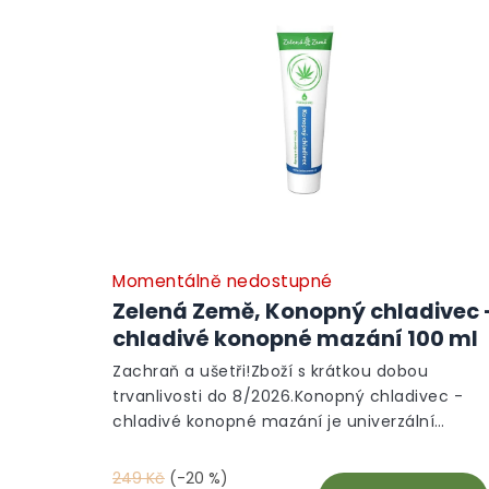
Momentálně nedostupné
Zelená Země, Konopný chladivec 
chladivé konopné mazání 100 ml
Zachraň a ušetři!Zboží s krátkou dobou
trvanlivosti do 8/2026.Konopný chladivec -
chladivé konopné mazání je univerzální
pomocník při bolesti svalů a kloubů s
konopným olejem a výtažkem z máty, díky
249 Kč
(-20 %)