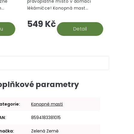
ůzné
právoplatné místo v domácí
m
lékárničce! Konopná mast
čku
obohacená o účinky kostivalu má
549 Kč
e
široké využití. Pomáhá
ých...
ku
při bolesti a podporuje...
Detail
oplňkové parametry
ategorie
:
Konopné masti
AN
:
8594183381015
načka
:
Zelená Země