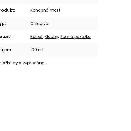
rodukt
:
Konopná mast
yp
:
Chladivá
oužití
:
Bolest
,
Klouby
,
Suchá pokožka
bjem
:
100 ml
oložka byla vyprodána…