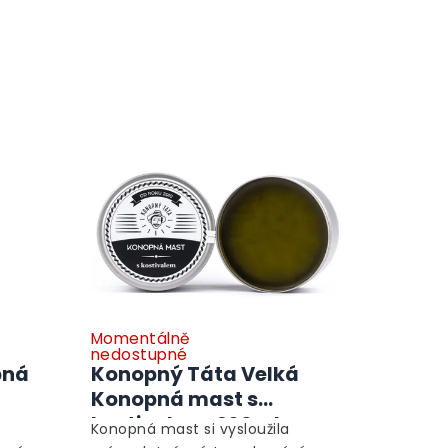
Momentálně
nedostupné
pná
Konopný Táta Velká
Konopná mast s
kostivalem, 200ml
Konopná mast si vysloužila