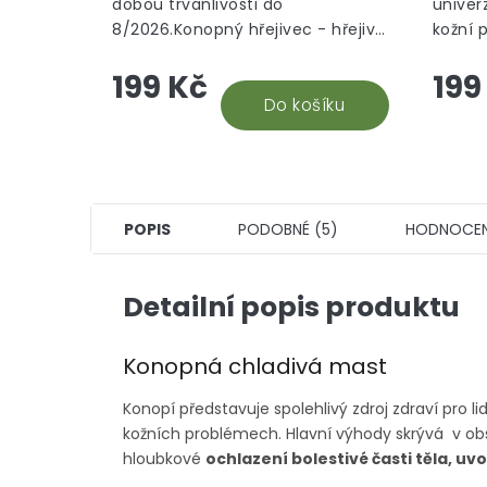
dobou trvanlivosti do
univer
5
8/2026.Konopný hřejivec - hřejivé
kožní 
hvězdiček.
konopné mazání je univerzální
olejem
199 Kč
199
pomocník při bolesti svalů a
lékařs
kloubů s konopným...
Do košíku
dostan
POPIS
PODOBNÉ (5)
HODNOCEN
Detailní popis produktu
Konopná chladivá mast
Konopí představuje spolehlivý zdroj zdraví pro l
kožních problémech. Hlavní výhody skrývá v o
hloubkové
ochlazení bolestivé časti těla, u