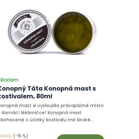
Skladem
Konopný Táta Konopná mast s
kostivalem, 80ml
Konopná mast si vysloužila právoplatné místo
v domácí lékárničce! Konopná mast
obohacená o účinky kostivalu má široké
yužití. Pomáhá při bolesti a podporuje hojivé
rocesy v postižené oblasti kůže. Jediná
30 Kč
(-15 %)