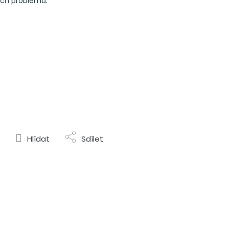
ých problémů.
Hlídat
Sdílet