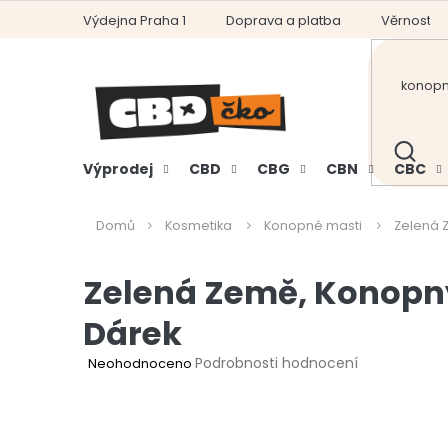
Přejít
Výdejna Praha 1
Doprava a platba
Věrnostní
na
obsah
HLEDAT
Výprodej
CBD
CBG
CBN
CBC
Domů
Kosmetika
Konopné masti
Zelená 
Zelená Země, Konopný
Dárek
Průměrné
Podrobnosti hodnocení
Neohodnoceno
hodnocení
produktu
je
0,0