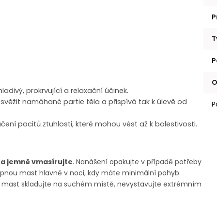
P
T
P
O
adivý, prokrvující a relaxační účinek.
věžit namáhané partie těla a přispívá tak k úlevě od
P
ení pocitů ztuhlosti, které mohou vést až k bolestivosti.
o a jemně vmasírujte
. Nanášení opakujte v případě potřeby
opnou mast hlavně v noci, kdy máte minimální pohyb.
 mast skladujte na suchém místě, nevystavujte extrémním