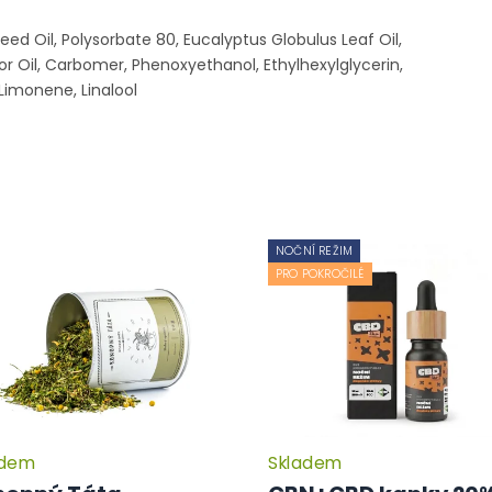
eed Oil
, Polysorbate 80, Eucalyptus Globulus Leaf Oil,
r Oil, Carbomer, Phenoxyethanol, Ethylhexylglycerin,
imonene, Linalool
NOČNÍ REŽIM
PRO POKROČILÉ
adem
Skladem