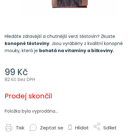
Hledáte zdravější a chutnější verzi těstovin? Zkuste
konopné těstoviny
. Jsou vyráběny z kvalitní konopné
mouky, která je
bohatá na vitamíny a bílkoviny.
99 Kč
82 Kč bez DPH
Měrná
cena:
Prodej skončil
Položka byla vyprodána…
Tisk
Zeptat se
Hlídat
Sdílet