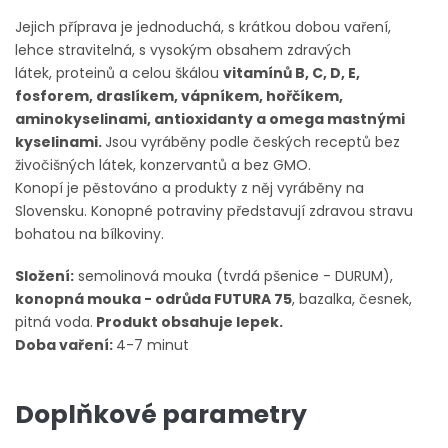
Jejich příprava je jednoduchá, s krátkou dobou vaření,
lehce stravitelná, s vysokým obsahem zdravých
látek,
proteinů a celou škálou
vitamínů B, C, D, E,
fosforem, draslíkem, vápníkem, hořčíkem,
aminokyselinami, antioxidanty a omega mastnými
kyselinami.
Jsou vyráběny podle českých receptů bez
živočišných látek, konzervantů a bez GMO.
Konopí je pěstováno a produkty z něj vyráběny na
Slovensku. Konopné potraviny představují zdravou stravu
bohatou na bílkoviny.
Složení:
semolinová mouka (tvrdá pšenice - DURUM),
konopná mouka - odrůda FUTURA 75
, bazalka, česnek,
pitná voda.
Produkt obsahuje lepek.
Doba vaření:
4-7 minut
Doplňkové parametry