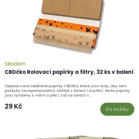
Skladem
P
h
CBDčko Rolovací papírky a filtry, 32 ks v balení
pr
je
Objevte nové nebělené papírky CBDčko, které jsou tady, aby vám
5,
poskytly nezapomenutelný zážitek z balení i kouření. Naše papírky
z
jsou vyrobeny s vášní a péčí, což se odráží v...
5
29 Kč
hv
Do košíku