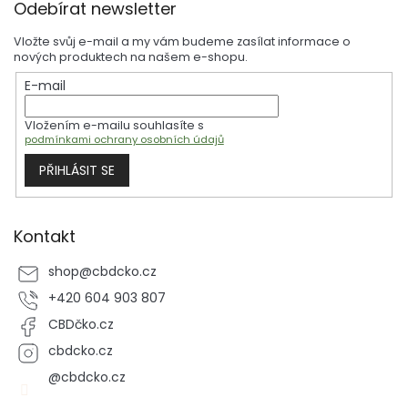
Odebírat newsletter
á
p
Vložte svůj e-mail a my vám budeme zasílat informace o
a
nových produktech na našem e-shopu.
t
E-mail
í
Vložením e-mailu souhlasíte s
podmínkami ochrany osobních údajů
PŘIHLÁSIT SE
Kontakt
shop
@
cbdcko.cz
+420 604 903 807
CBDčko.cz
cbdcko.cz
@cbdcko.cz