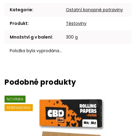
Kategorie
:
Ostatní konopné potraviny
Produkt
:
Těstoviny
Množství g v balení
:
300 g
Položka byla vyprodána…
NOVINKA
REBRANDING