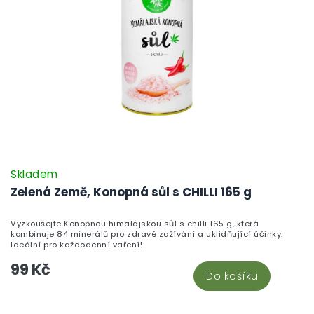
Skladem
Zelená Země, Konopná sůl s CHILLI 165 g
Vyzkoušejte Konopnou himalájskou sůl s chilli 165 g, která
kombinuje 84 minerálů pro zdravé zažívání a uklidňující účinky.
Ideální pro každodenní vaření!
99 Kč
Do košíku
Z