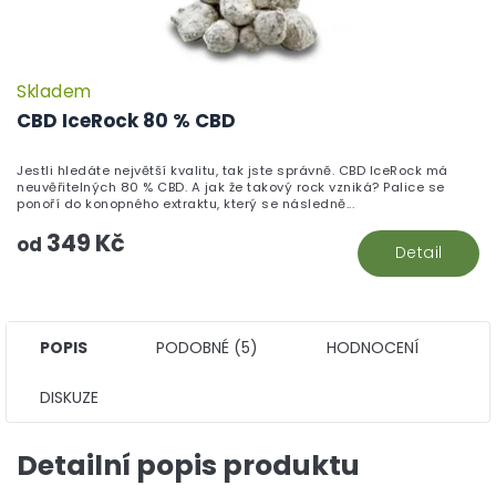
Skladem
P
h
CBD IceRock 80 % CBD
pr
je
Jestli hledáte největší kvalitu, tak jste správně. CBD IceRock má
5,
neuvěřitelných 80 % CBD. A jak že takový rock vzniká? Palice se
z
ponoří do konopného extraktu, který se následně...
5
349 Kč
hv
od
Detail
POPIS
PODOBNÉ (5)
HODNOCENÍ
DISKUZE
Detailní popis produktu