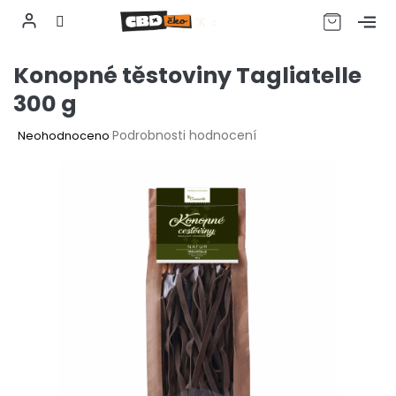
CZK
Přejít
Konopné těstoviny Tagliatelle
na
obsah
300 g
Průměrné
Podrobnosti hodnocení
Neohodnoceno
hodnocení
produktu
je
0,0
z
5
hvězdiček.