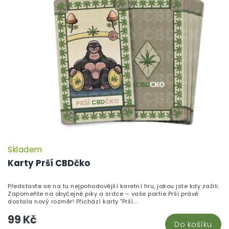
Skladem
P
h
Karty Prší CBDčko
pr
je
Představte se na tu nejpohodovější karetní hru, jakou jste kdy zažili.
5,
Zapomeňte na obyčejné piky a srdce – vaše partie Prší právě
z
dostala nový rozměr! Přichází karty "Prší...
5
99 Kč
hv
Do košíku