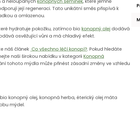
ch a neloupaných
konopných semínek
, které jemně
P
dporují její regeneraci. Tato unikátní směs přispívá k
ladkou a omlazenou.
M
které hydratuje pokožku, zatímco bio
konopný olej
dodává
odává osvěžující vůni a má chladivý efekt.
vte náš článek
Co všechno léčí konopí?
. Pokud hledáte
jte naši širokou nabídku v kategorii
Konopná
ní tohoto mýdla může přinést zásadní změny ve vzhledu
bio konopný olej, konopná herba, éterický olej máta
robu mýdel.