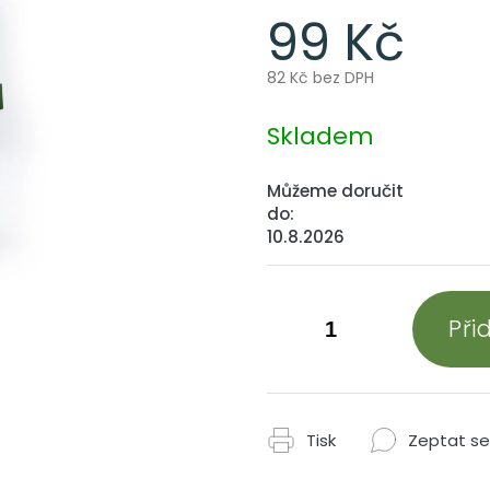
99 Kč
82 Kč bez DPH
Měrná
cena:
Skladem
Můžeme doručit
do:
10.8.2026
Při
Tisk
Zeptat se