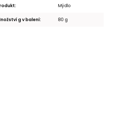
rodukt
:
Mýdlo
nožství g v balení
:
80 g