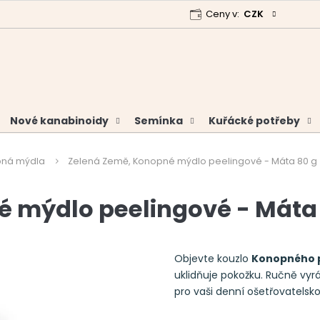
Ceny v:
CZK
 program
Garance vrácení peněz
Analýzy a certifikáty
Nové kanabinoidy
Semínka
Kuřácké potřeby
ná mýdla
Zelená Země, Konopné mýdlo peelingové - Máta 80 g
 mýdlo peelingové - Máta
Objevte kouzlo
Konopného 
uklidňuje pokožku. Ručně vyrá
pro vaši denní ošetřovatelsko