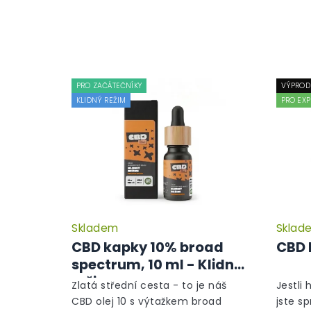
PRO ZAČÁTEČNÍKY
VÝPROD
KLIDNÝ REŽIM
PRO EXP
Skladem
Sklad
CBD kapky 10% broad
CBD 
spectrum, 10 ml - Klidný
režim
Zlatá střední cesta - to je náš
Jestli 
CBD olej 10 s výtažkem broad
jste s