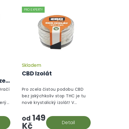
PRO EXPERTY
Skladem
CBD Izolát
ze
Dračí
Pro zcela čistou podobu CBD
bez jakýchkoliv stop THC je tu
terý
nově krystalický izolát! V
souladu s evropskými
149
to
směrnicemi je jeho izolace
od
.
prováděna s maximální péčí, a
Detail
Kč
vám se tak do...