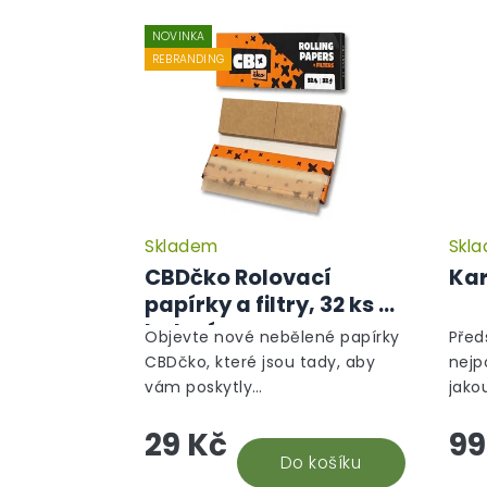
NOVINKA
REBRANDING
Skladem
Skl
Průměrné
hodnocení
CBDčko Rolovací
Kar
produktu
papírky a filtry, 32 ks v
je
balení
5,0
Objevte nové nebělené papírky
Před
z
CBDčko, které jsou tady, aby
nejp
5
vám poskytly
jako
hvězdiček.
nezapomenutelný zážitek z
na o
29 Kč
99
balení i kouření. Naše papírky
part
jsou vyrobeny s vášní a péčí,
Do košíku
rozmě
což se odráží v...