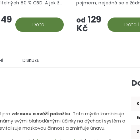
itelných 80 % CBD. A jak že
pojmem, nejedná se o žád
hvězdiček.
 rock vzniká? Palice se
aromatizované "srandy", to
49
129
 do konopného extraktu,
prostě hašiš v jeho CBD po
od
e následně...
Detail
Detail
Kč
NÍ
DISKUZE
D
u
K
ní pro
zdravou a svěží pokožku.
Toto mýdlo kombinuje
E
 známy svými blahodárnými účinky na dýchací systém a
revitalizuje mozkovou činnost a zmírňuje únavu.
Z