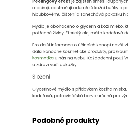
Peelingový efekt
je zajištěn směsí loupaný
masírují, odstraňují odumřelé kožní buňky a po
hloubkovému čištění a zanechává pokožku h
Mýdlo je obohaceno o glycerin a kozí mléko, 
potřebné živiny. Éterický olej máta kadeřavá d
Pro další informace o účincích konopí navšti
další konopné kosmetické produkty, prozkoume
kosmetika
u nás na webu. Každodenní používá
a zdraví vaší pokožky.
Složení
Glycerinové mýdlo s přídavkem kozího mléka, 
kadeřavá, potravinářská barva určená pro vý