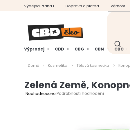
Přejít
Výdejna Praha 1
Doprava a platba
Věrnostní
na
obsah
HLEDAT
Výprodej
CBD
CBG
CBN
CBC
Domů
Kosmetika
Tělová kosmetika
Konop
Zelená Země, Konopné
Průměrné
Podrobnosti hodnocení
Neohodnoceno
hodnocení
produktu
je
0,0
z
5