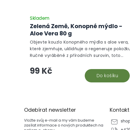
Skladem
Zelená Země, Konopné mýdlo -
Aloe Vera 80 g
Objevte kouzlo Konopného mýdla s aloe vera,
které zjemňuje, uklidňuje a regeneruje pokožku
Ručně vyráběné z přírodních surovin, toto
mýdlo je perfektní pro vaši denní
99 Kč
ošetřovatelskou rutinu, poskytuje čištění a
regeneraci vaší pokožce.
Do košíku
Z
á
p
Odebírat newsletter
Kontakt
a
t
Vložte svůj e-mail a my vám budeme
sho
í
zasílat informace o nových produktech na
+420