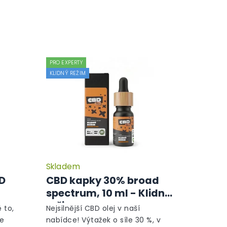
PRO EXPERTY
KLIDNÝ REŽIM
Skladem
Průměrné
Průměrné
hodnocení
hodnocení
BD
CBD kapky 30% broad
produktu
produktu
spectrum, 10 ml - Klidný
je
je
režim
5,0
5,0
 to,
Nejsilnější CBD olej v naší
z
z
le
nabídce! Výtažek o síle 30 %, v
5
5