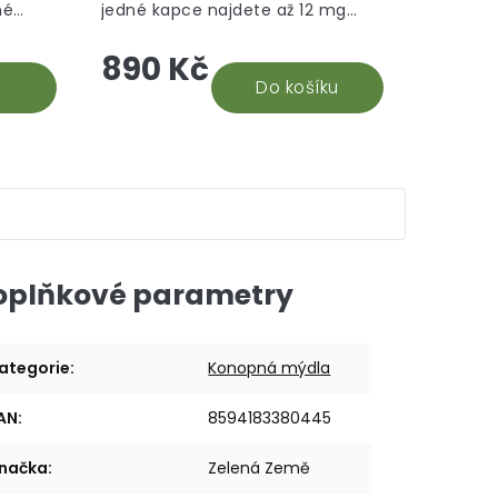
né
jedné kapce najdete až 12 mg
hvězdiček.
hvězdiček.
hle je
CBD. Na základě recenzí našich
890 Kč
době.
stálých odběratelů 30% CBD oleje,
vyhodnocujeme tento...
Do košíku
oplňkové parametry
ategorie
:
Konopná mýdla
AN
:
8594183380445
načka
:
Zelená Země