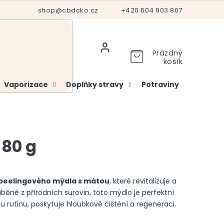
Hodnocení obchodu
shop@cbdcko.cz
Vrácení a reklamace
+420 604 903 807
Ověření věku
Prázdný
košík
Vaporizace
Doplňky stravy
Potraviny
Kosme
 80 g
peelingového mýdla s mátou
, které revitalizuje a
běné z přírodních surovin, toto mýdlo je perfektní
u rutinu, poskytuje hloubkové čištění a regeneraci.