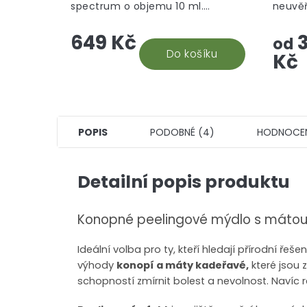
spectrum o objemu 10 ml.
neuvěř
Nejuniverzálnější CBD doplněk
takový
649 Kč
3
stravy, který vám efektivně
ponoří
od
pomůže. Snadná aplikace a...
Do košíku
který s
Kč
POPIS
PODOBNÉ (4)
HODNOCE
Detailní popis produktu
Konopné peelingové mýdlo s máto
Ideální volba pro ty, kteří hledají přírodní řeše
výhody
konopí a máty kadeřavé,
které jsou
schopností zmírnit bolest a nevolnost. Navíc 