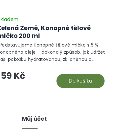
Skladem
Zelená Země, Konopné tělové
mléko 200 ml
Představujeme Konopné tělové mléko s 5 %
konopného oleje – dokonalý způsob, jak udržet
vaši pokožku hydratovanou, zklidněnou a
ářivou. Díky přirozeným složkám jako je D-
159 Kč
panthenol a bambucké máslo, toto mléko
oskytuje vaší kůži všechny potřebné živiny pro
Do košíku
ejí dokonalou kondici. Ideální pro každodenní
péči, dermatologicky testováno.
Můj účet