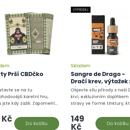
VÝPRODEJ
adem
Skladem
Průměrné
hodnocení
ty Prší CBDčko
Sangre de Drago -
produktu
Dračí krev, výtažek 
je
stromu Croton
5,0
stavte se na tu
Objevte sílu přírody s naší 
z
Lechleri, 10 ml
ohodovější karetní hru,
krví, exkluzivním doplňkem
5
u jste kdy zažili. Zapomeňte
stravy ve formě tinktury, k
hvězdiček.
byčejné piky a srdce – vaše
obsahuje 100% pryskyřici ze
 Kč
149
ie Prší právě dostala nový
stromu Croton lechleri. Ta
r! Přichází karty "Prší...
Do košíku
unikátní míza, známá jako..
Do košíku
Kč