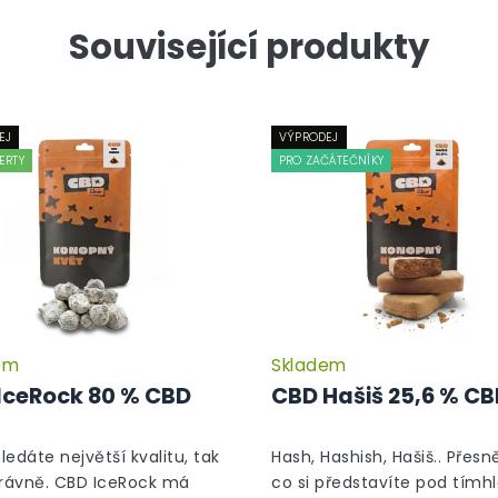
Související produkty
EJ
VÝPRODEJ
ERTY
PRO ZAČÁTEČNÍKY
em
Skladem
Průměrné
hodnocení
IceRock 80 % CBD
CBD Hašiš 25,6 % C
produktu
je
5,0
hledáte největší kvalitu, tak
Hash, Hashish, Hašiš.. Přesně
z
právně. CBD IceRock má
co si představíte pod tímh
5