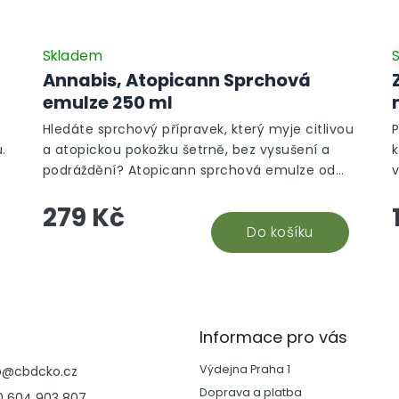
Skladem
Annabis, Atopicann Sprchová
emulze 250 ml
Hledáte sprchový přípravek, který myje citlivou
.
a atopickou pokožku šetrně, bez vysušení a
podráždění? Atopicann sprchová emulze od
Annabis je příroda ve flakonu, která se o vaši
z
279 Kč
pokožku postará při každém sprchování!
Atopicann sprchová emulze je 100% přírodní
Do košíku
p
přípravek pro každodenní péči o citlivou a
j
problematickou pokožku se sklonem k
atopickému ekzému a lupénce. Šetrné mycí
látky jemně čistí bez nežádoucího vysušení,
konopný olej s bylinami (19 bylinných extraktů)
Informace pro vás
pokožku vyživují a regenerují, panthenol
Výdejna Praha 1
p
@
cbdcko.cz
zvyšuje hydrataci a oleje santalového dřeva,
Doprava a platba
levandule a cedru atlasského zklidňují a
 604 903 807