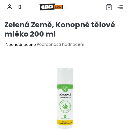
CZK
Přejít
Zelená Země, Konopné tělové
na
obsah
mléko 200 ml
Průměrné
Podrobnosti hodnocení
Neohodnoceno
hodnocení
produktu
je
0,0
z
5
hvězdiček.