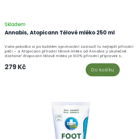
Skladem
Annabis, Atopicann Tělové mléko 250 ml
Vaše pokožka si po každém sprchování zaslouží tu nejlepší přírodní
péči – a Atopicann přírodní tělové mléko od Annabis ji skutečně
dostane! Atopicann tělové mléko je 100% přírodní přípravek s
přídavkem soli z Mrtvého moře, konopného oleje, olivového oleje,
279 Kč
aloe vera a vitamínu E. Díky tomuto unikátnímu složení intenzivně
Do košíku
vyživuje, hydratuje a zklidňuje pokožku těla – včetně té nejcitlivější,
atopické nebo trpící ekzémem a lupénkou. Mléko se snadno
aplikuje, rychle se vstřebává a vůbec nelepí. Pravidelné používání
zanechá pokožku jemnou, pružnou a zbavenou nepříjemných
suchých míst. Vhodné i po opalování. Certifikovaná přírodní
kosmetika CPK. Dermatologicky testováno. Vhodné pro děti 0–3 let i
pro vegany. Kompletní přírodní péči o citlivou a atopickou pokožku
najdete v kategorii konopná kosmetika na CBDčko.cz.