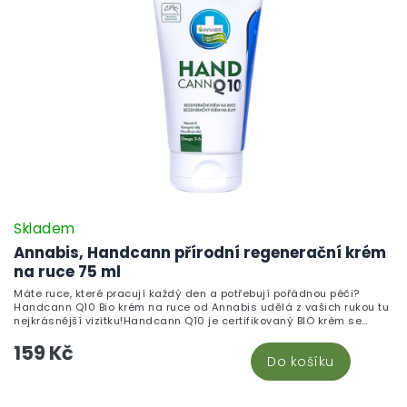
Skladem
Annabis, Handcann přírodní regenerační krém
na ruce 75 ml
Máte ruce, které pracují každý den a potřebují pořádnou péči?
Handcann Q10 Bio krém na ruce od Annabis udělá z vašich rukou tu
nejkrásnější vizitku!Handcann Q10 je certifikovaný BIO krém se
speciálně vyvinutou recepturou pro namáhanou pokožku rukou. Bio
159 Kč
konopný olej a extrakt z konopných semen dodávají pokožce
Do košíku
esenciální mastné kyseliny, koenzym Q10 aktivně bojuje s projevy
stárnutí, mandlový olej a bambucké máslo intenzivně hydratují a
vyživují. Přidaný vitamín E, olivový olej a včelí vosk tvoří ochranný
Z
film a podporují přirozenou regeneraci pokožky.Krém se rychle