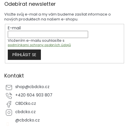
Odebírat newsletter
vstřebává, nezanechává mastný pocit a je certifikovaný přírodní
á
kosmetika CPK. Vhodné i pro děti 0–3 let. Dermatologicky testováno.
p
Řadu přírodních přípravků pro tělo najdete v kategorii konopná
Vložte svůj e-mail a my vám budeme zasílat informace o
kosmetika na CBDčko.cz.
a
nových produktech na našem e-shopu.
t
E-mail
í
Vložením e-mailu souhlasíte s
podmínkami ochrany osobních údajů
PŘIHLÁSIT SE
Kontakt
shop
@
cbdcko.cz
+420 604 903 807
CBDčko.cz
cbdcko.cz
@cbdcko.cz