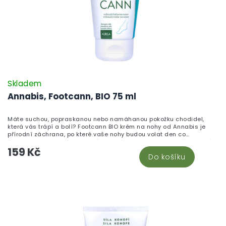
Skladem
Annabis, Footcann, BIO 75 ml
Máte suchou, popraskanou nebo namáhanou pokožku chodidel,
která vás trápí a bolí? Footcann BIO krém na nohy od Annabis je
přírodní záchrana, po které vaše nohy budou volat den co
den!Footcann je certifikovaný BIO krém s ureou speciálně vyvinutý
159 Kč
pro intenzivní péči o namáhanou pokožku chodidel. Bio konopný olej
Do košíku
rychle proniká do pokožky a regeneruje ji, urea udržuje hydrataci a
zamezuje ztrátě vlhkosti, bambucké máslo hojí praskliny a
mandlový olej vyhlazuje a chrání před dehydratací. Díky složení s
koloidním stříbrem a Dermosoft decalact liquid má krém také
antibakteriální a antimykotické účinky – pomáhá předcházet
plísním a nepříjemnému zápachu nohou.Certifikovaná přírodní
kosmetika CPK. Vhodné i pro děti. Dermatologicky testováno.
Všechny konopné produkty pro péči o tělo najdete v kategorii
konopná kosmetika na CBDčko.cz.