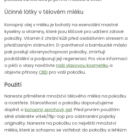
Účinné látky v tělovém mléku
Konopný olej v mléku je bohatý na esenciální mastné
kyseliny a vitaminy, které jsou klíčové pro udržení zdravé
pokožky. Vitamin E chrání kůži před oxidativním stresem a
předčasným stárnutím. D-panthenol a bambucké máslo
pak posilují obranyschopnost pokožky, zmírňují
podráždění a podporují její regeneraci. Pro více informací
o péči o vlasy navštivte
naši vlasovou kosmetiku
a
objevte přínosy
CBD
pro vaši pokožku.
Použití
Naneste přiměřené množství tělového mléka na pokožku
a rozetřete. Starostlivost o pokožku doporučujeme
doplnit o
konopný sprchový gel
. Před prvním použitím
silně stiskněte vršek/flip-top pro odstranění pojistky
originality. Naneste na pokožku co největší množství
mléka, které je schopno se vstřebat do pokožky a lehkým