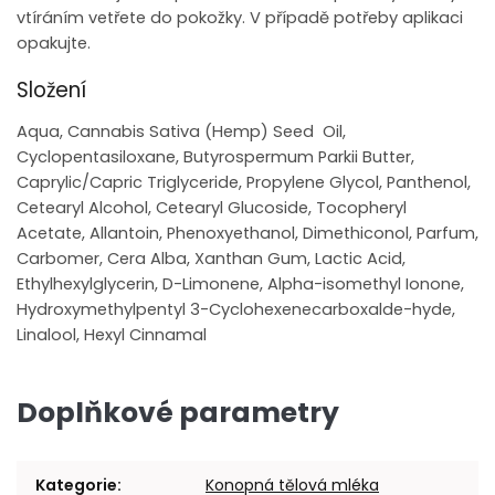
vtíráním vetřete do pokožky. V případě potřeby aplikaci
opakujte.
Složení
Aqua, Cannabis Sativa (Hemp) Seed Oil,
Cyclopentasiloxane, Butyrospermum Parkii Butter,
Caprylic/Capric Triglyceride, Propylene Glycol, Panthenol,
Cetearyl Alcohol, Cetearyl Glucoside, Tocopheryl
Acetate, Allantoin, Phenoxyethanol, Dimethiconol, Parfum,
Carbomer, Cera Alba, Xanthan Gum, Lactic Acid,
Ethylhexylglycerin, D-Limonene, Alpha-isomethyl Ionone,
Hydroxymethylpentyl 3-Cyclohexenecarboxalde-hyde,
Linalool, Hexyl Cinnamal
Doplňkové parametry
Kategorie
:
Konopná tělová mléka