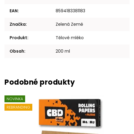
EAN
:
8594183381183
Značka
:
Zelená Země
Produkt
:
Tělové mléko
Obsah
:
200 ml
NOVINKA
REBRANDING