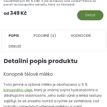
neuvěřitelných 80 % CBD. A jak že takový rock vzniká? Palice se
z
ponoří do konopného extraktu, který se následně...
5
349 Kč
hv
od
Detail
POPIS
PODOBNÉ (4)
HODNOCENÍ
DISKUZE
Detailní popis produktu
Konopné tělové mléko
Toto jemné a výživné mléko je obohaceno o 5 %
konopného oleje
, který je známý svými hydratačními a
zklidňujícími vlastnostmi. Jeho svěží vůně a lehká textura
zajišťují, že se snadno roztírá a rychle se vstřebává, což
pokožku zanechává příjemně měkkou a svěží.