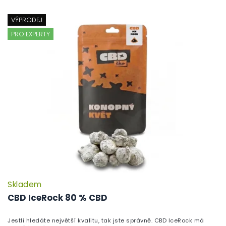
VÝPRODEJ
PRO EXPERTY
Skladem
P
h
CBD IceRock 80 % CBD
pr
je
Jestli hledáte největší kvalitu, tak jste správně. CBD IceRock má
5,