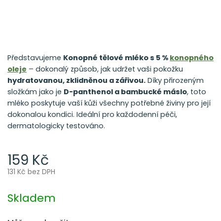
Představujeme
Konopné tělové mléko s 5 %
konopného
oleje
– dokonalý způsob, jak udržet vaši pokožku
hydratovanou, zklidněnou a zářivou.
Díky přirozeným
složkám jako je
D-panthenol a bambucké máslo
, toto
mléko poskytuje vaší kůži všechny potřebné živiny pro její
dokonalou kondici. Ideální pro každodenní péči,
dermatologicky testováno.
159 Kč
131 Kč bez DPH
Měrná
cena:
Skladem