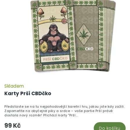
Skladem
P
h
Karty Prší CBDčko
pr
je
Představte se na tu nejpohodovější karetní hru, jakou jste kdy zažili.
5,
Zapomeňte na obyčejné piky a srdce – vaše partie Prší právě
z
dostala nový rozměr! Přichází karty "Prší...
5
99 Kč
hv
Do košíku