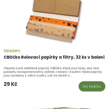
Skladem
P
h
CBDčko Rolovací papírky a filtry, 32 ks v balení
pr
je
Objevte nové nebělené papírky CBDčko, které jsou tady, aby vám
5,
poskytly nezapomenutelný zážitek z balení i kouření. Naše papírky
z
jsou vyrobeny s vášní a péčí, což se odráží v...
5
29 Kč
hv
Do košíku