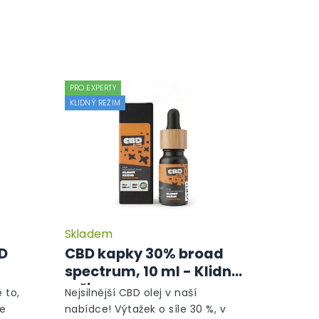
PRO EXPERTY
KLIDNÝ REŽIM
Skladem
Průměrné
Průměrné
hodnocení
hodnocení
BD
CBD kapky 30% broad
produktu
produktu
spectrum, 10 ml - Klidný
je
je
režim
5,0
5,0
 to,
Nejsilnější CBD olej v naší
z
z
le
nabídce! Výtažek o síle 30 %, v
5
5