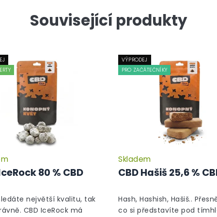
Související produkty
EJ
VÝPRODEJ
ERTY
PRO ZAČÁTEČNÍKY
em
Skladem
Průměrné
hodnocení
IceRock 80 % CBD
CBD Hašiš 25,6 % C
produktu
je
5,0
hledáte největší kvalitu, tak
Hash, Hashish, Hašiš.. Přesně
z
právně. CBD IceRock má
co si představíte pod tímh
5