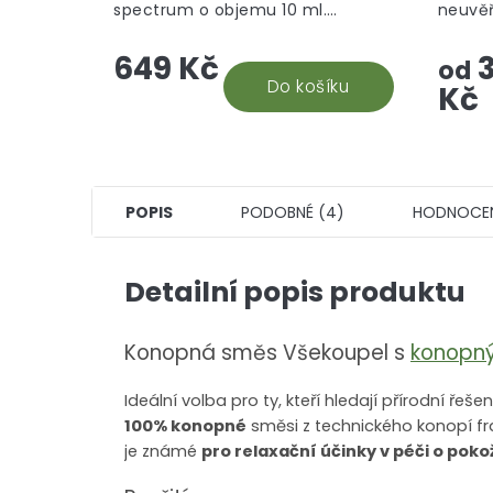
spectrum o objemu 10 ml.
neuvěř
Nejuniverzálnější CBD doplněk
takový
649 Kč
3
stravy, který vám efektivně
ponoří
od
pomůže. Snadná aplikace a...
Do košíku
který s
Kč
POPIS
PODOBNÉ (4)
HODNOCE
Detailní popis produktu
Konopná směs Všekoupel s
konopn
Ideální volba pro ty, kteří hledají přírodní řeše
100% konopné
směsi z technického konopí f
je známé
pro
relaxační účinky
v péči o poko