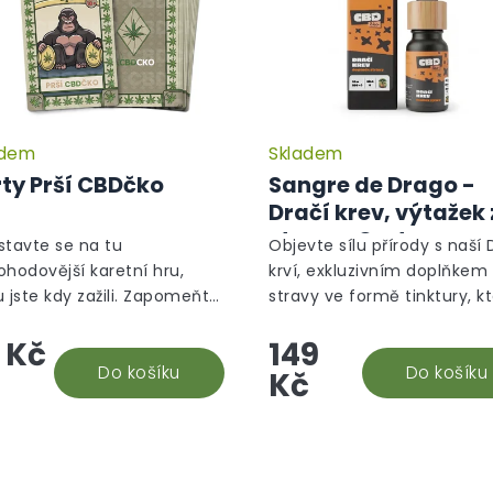
adem
Skladem
Průměrné
hodnocení
ty Prší CBDčko
Sangre de Drago -
produktu
Dračí krev, výtažek 
je
stromu Croton
5,0
stavte se na tu
Objevte sílu přírody s naší 
z
Lechleri, 10 ml
ohodovější karetní hru,
krví, exkluzivním doplňkem
5
u jste kdy zažili. Zapomeňte
stravy ve formě tinktury, k
hvězdiček.
byčejné piky a srdce – vaše
obsahuje 100% pryskyřici ze
 Kč
149
ie Prší právě dostala nový
stromu Croton lechleri. Ta
r! Přichází karty "Prší...
Do košíku
unikátní míza, známá jako..
Do košíku
Kč