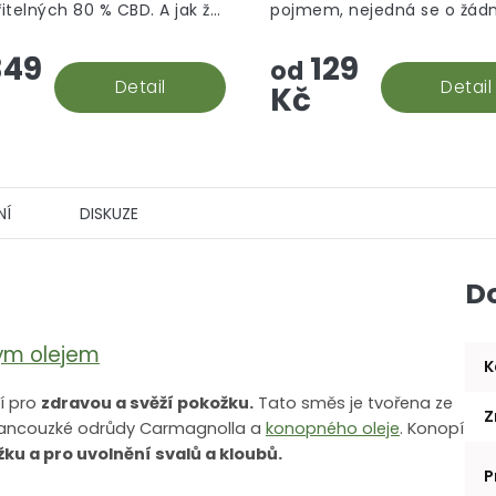
itelných 80 % CBD. A jak že
pojmem, nejedná se o žád
hvězdiček.
 rock vzniká? Palice se
aromatizované "srandy", to
49
129
 do konopného extraktu,
prostě hašiš v jeho CBD po
od
e následně...
Detail
Detail
Kč
NÍ
DISKUZE
D
ým olejem
K
ní pro
zdravou a svěží pokožku.
Tato směs je tvořena ze
Z
rancouzké odrůdy Carmagnolla a
konopného oleje
. Konopí
žku a pro uvolnění svalů
a kloubů.
P