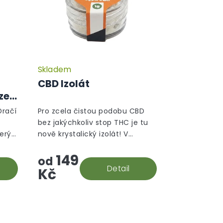
Skladem
CBD Izolát
ze
Dračí
Pro zcela čistou podobu CBD
bez jakýchkoliv stop THC je tu
terý
nově krystalický izolát! V
souladu s evropskými
149
to
směrnicemi je jeho izolace
od
.
prováděna s maximální péčí, a
Detail
Kč
vám se tak do...