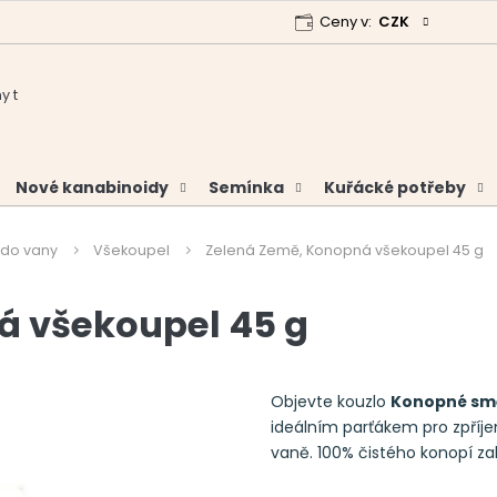
Ceny v:
CZK
 program
Garance vrácení peněz
Analýzy a certifikáty
Nové kanabinoidy
Semínka
Kuřácké potřeby
 do vany
Všekoupel
Zelená Země, Konopná všekoupel 45 g
á všekoupel 45 g
Objevte kouzlo
Konopné smě
ideálním parťákem pro zpříj
vaně. 100% čistého konopí za