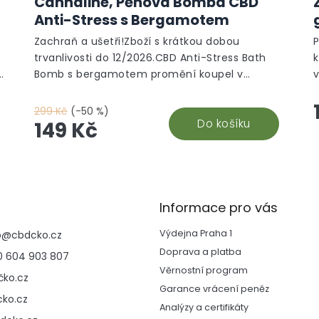
Cannaline, Pěnová Bomba CBD
Anti-Stress s Bergamotem
Zachraň a ušetři!Zboží s krátkou dobou
trvanlivosti do 12/2026.CBD Anti-Stress Bath
Bomb s bergamotem promění koupel v
domácí wellness rituál. Kombinuje CBD s
z
esenciálním olejem z bergamotu a pečujícími
299 Kč
(-50 %)
oleji pro uvolnění těla i mysli. Ideální součást
Do košíku
p
149 Kč
večerní koupelnové péče a péče do vany.
j
Informace pro vás
Výdejna Praha 1
p
@
cbdcko.cz
Doprava a platba
 604 903 807
Věrnostní program
ko.cz
Garance vrácení peněz
ko.cz
Analýzy a certifikáty