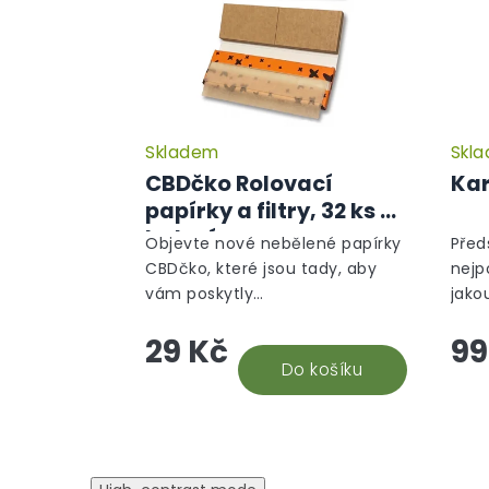
Skladem
Skl
Průměrné
hodnocení
CBDčko Rolovací
Kar
produktu
papírky a filtry, 32 ks v
je
balení
5,0
Objevte nové nebělené papírky
Před
z
CBDčko, které jsou tady, aby
nejp
5
vám poskytly
jako
hvězdiček.
nezapomenutelný zážitek z
na o
29 Kč
99
balení i kouření. Naše papírky
part
jsou vyrobeny s vášní a péčí,
Do košíku
rozmě
což se odráží v...