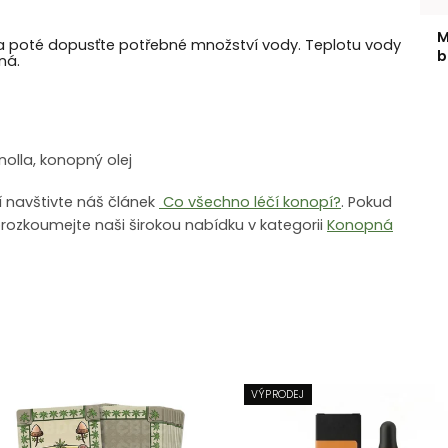
M
u a poté dopusťte potřebné množství vody.
Teplotu vody
b
ná.
lla, konopný olej
í navštivte náš článek
Co všechno léčí konopí?
. Pokud
rozkoumejte naši širokou nabídku v kategorii
Konopná
VÝPRODEJ