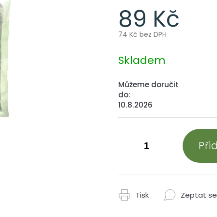
89 Kč
74 Kč bez DPH
Měrná
cena:
Skladem
Můžeme doručit
do:
10.8.2026
Při
Tisk
Zeptat se