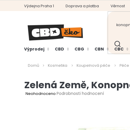
Přejít
Výdejna Praha 1
Doprava a platba
Věrnostní
na
obsah
HLEDAT
Výprodej
CBD
CBG
CBN
CBC
Domů
Kosmetika
Koupelnová péče
Péče
Zelená Země, Konopn
Průměrné
Podrobnosti hodnocení
Neohodnoceno
hodnocení
produktu
je
0,0
z
5