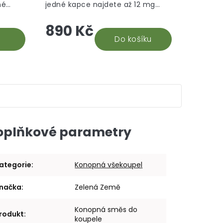
né
jedné kapce najdete až 12 mg
hvězdiček.
hvězdiček.
hle je
CBD. Na základě recenzí našich
890 Kč
době.
stálých odběratelů 30% CBD oleje,
vyhodnocujeme tento...
Do košíku
oplňkové parametry
ategorie
:
Konopná všekoupel
načka
:
Zelená Země
Konopná směs do
rodukt
:
koupele