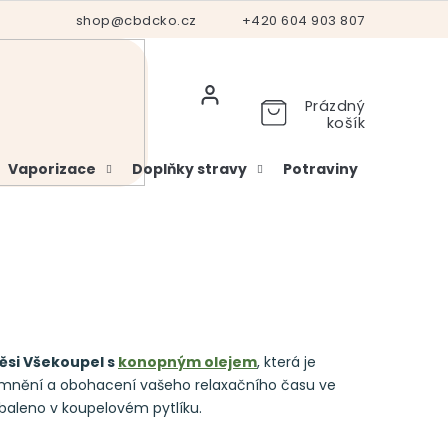
Hodnocení obchodu
shop@cbdcko.cz
Vrácení a reklamace
+420 604 903 807
Ověření věku
Prázdný
košík
Vaporizace
Doplňky stravy
Potraviny
Kosme
si Všekoupel s
konopným olejem
, která je
emnění a obohacení vašeho relaxačního času ve
baleno v koupelovém pytlíku.