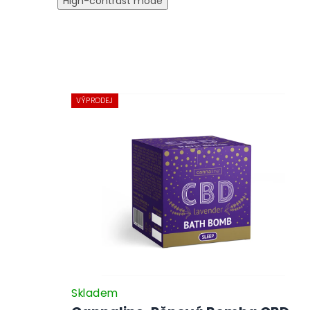
High-contrast mode
VÝPRODEJ
Skladem