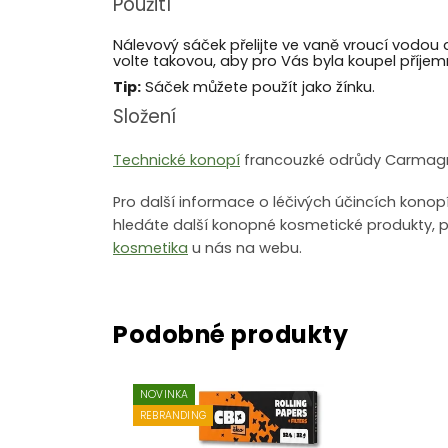
Použití
Nálevový sáček přelijte ve vaně vroucí vodo
volte takovou, aby pro Vás byla koupel příjem
Tip:
Sáček můžete použít jako žínku.
Složení
Technické konopí
francouzké odrůdy Carmagno
Pro další informace o léčivých účincích konop
hledáte další konopné kosmetické produkty, p
kosmetika
u nás na webu.
NOVINKA
REBRANDING