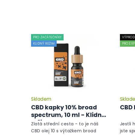
PRO ZAČÁTEČNÍKY
VÝPROD
KLIDNÝ REŽIM
PRO EXP
Skladem
Sklad
CBD kapky 10% broad
CBD 
spectrum, 10 ml - Klidný
režim
Zlatá střední cesta - to je náš
Jestli 
CBD olej 10 s výtažkem broad
jste s