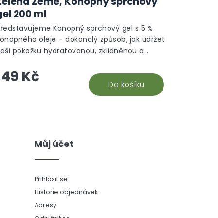
Zelená Země, Konopný sprchový
gel 200 ml
Představujeme Konopný sprchový gel s 5 %
konopného oleje – dokonalý způsob, jak udržet
vaši pokožku hydratovanou, zklidněnou a
ářivou. Díky přirozeným složkám jako je D-
149 Kč
panthenol a bambucké máslo, tento gel
oskytuje vaší kůži všechny potřebné živiny pro
Do košíku
ejí dokonalou kondici. Ideální pro každodenní
péči, dermatologicky testováno.
Můj účet
Přihlásit se
Historie objednávek
Adresy