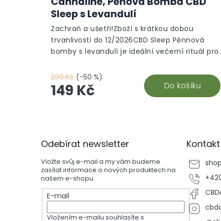
Cannaline, Pěnová Bomba CBD
Sleep s Levandulí
Zachraň a ušetři!Zboží s krátkou dobou
trvanlivosti do 12/2026CBD Sleep Pěnnová
bomby s levandulí je ideální večerní rituál pro
klidnou noc. Spojuje CBD s levandulovým
olejem, avokádovým olejem a dalšími
299 Kč
(-50 %)
přírodními složkami. Skvěle zapadne do
Do košíku
149 Kč
tvé péče do vany a pomůže tělu i hlavě
přepnout do režimu spánku.
Z
á
p
Odebírat newsletter
Kontakt
a
t
Vložte svůj e-mail a my vám budeme
sho
í
zasílat informace o nových produktech na
+420
našem e-shopu.
CBDč
E-mail
cbdc
Vložením e-mailu souhlasíte s