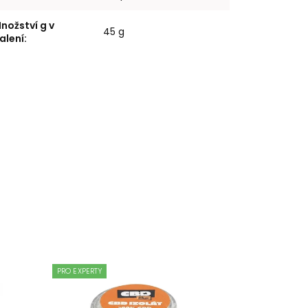
nožství g v
45 g
alení
:
PRO EXPERTY