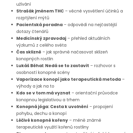
užívání
Strašák jménem THC
– věcné vysvětlení účinků a
rozptýlení mýtů
Pacientská poradna
– odpovědi na nejčastější
dotazy čtenářů
Medicínský zpravodaj
– přehled aktuálních
výzkumů z celého světa
Čas sklizně
– jak správně načasovat sklizeň
konopných rostlin
Lukáš Běhal: Nedá se to zastavit
– rozhovor s
osobností konopné scény
Vaporizace konopí jako terapeutická metoda
–
výhody a jak na to
Kdo se v tom má vyznat
– orientační průvodce
konopnou legislativou a trhem
Konopná jóga: Cesta k uvolnění
– propojení
pohybu, dechu a konopí
Léčivé konopné kořeny
– méně známé
terapeutické využití kořenů rostliny