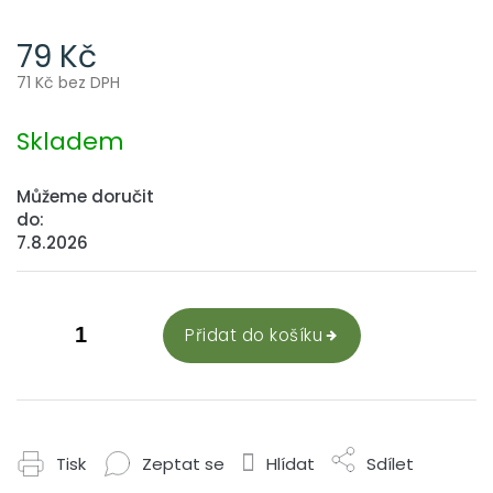
79 Kč
71 Kč bez DPH
Měrná
cena:
Skladem
Můžeme doručit
do:
7.8.2026
Přidat do košíku
Tisk
Zeptat se
Hlídat
Sdílet