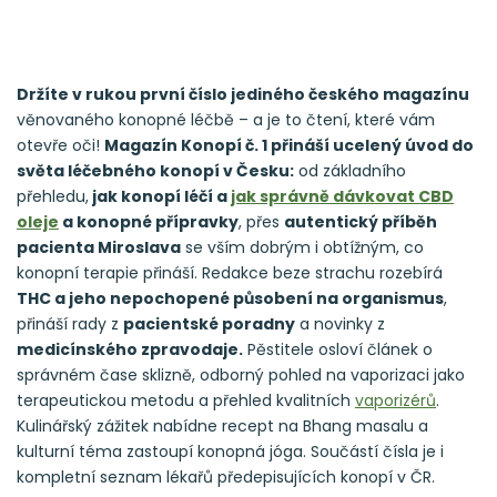
Držíte v rukou první číslo jediného českého magazínu
věnovaného konopné léčbě – a je to čtení, které vám
otevře oči!
Magazín Konopí č. 1 přináší ucelený úvod do
světa léčebného konopí v Česku:
od základního
přehledu,
jak konopí léčí a
jak správně dávkovat CBD
oleje
a konopné přípravky
, přes
autentický příběh
pacienta Miroslava
se vším dobrým i obtížným, co
konopní terapie přináší. Redakce beze strachu rozebírá
THC a jeho nepochopené působení na organismus
,
přináší rady z
pacientské poradny
a novinky z
medicínského zpravodaje.
Pěstitele osloví článek o
správném čase sklizně, odborný pohled na vaporizaci jako
terapeutickou metodu a přehled kvalitních
vaporizérů
.
Kulinářský zážitek nabídne recept na Bhang masalu a
kulturní téma zastoupí konopná jóga. Součástí čísla je i
kompletní seznam lékařů předepisujících konopí v ČR.