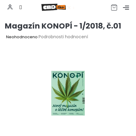
CZK
Přejít
Magazín KONOPÍ - 1/2018, č.01
na
obsah
Průměrné
Podrobnosti hodnocení
Neohodnoceno
hodnocení
produktu
je
0,0
z
5
hvězdiček.