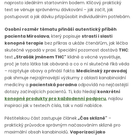
naprosto ideálním startovním bodem. Klíčový praktický
text se věnuje správnému dávkování – jak začít, jak
postupovat a jak dávku přizpůsobit individuálním potřebám.
Osobní rozměr tématu přináší autentický příběh
pacienta Miroslava
, který popisuje
strasti i slasti
konopné terapie
bez příkras a ukáže čtenářům, jak léčba
skutečně vypadá v praxi. Speciální pozornost dostává
THC
:
text
„Strašák jménem THC"
klidně a věcně vysvětluje,
proč je tato látka tak obávaná a co o ní skutečně říká věda
– rozptyluje obavy a přináší fakta.
Medicínský zpravodaj
pak shrnuje nejzajímavější výzkumy z oblasti kanabinoidní
medicíny a
pacientská poradna
odpovídá na nejčastější
dotazy začínajících pacientů. Ti, kdo hledají
konkrétní
konopné produkty pro každodenní podporu
, najdou
inspiraci jak v textech čísla, tak v naší nabídce.
Pěstitelskou část zastupuje článek
„Čas sklizně"
–
praktický průvodce správným načasováním sklizně pro
maximální obsah kanabinoidů.
Vaporizaci jako