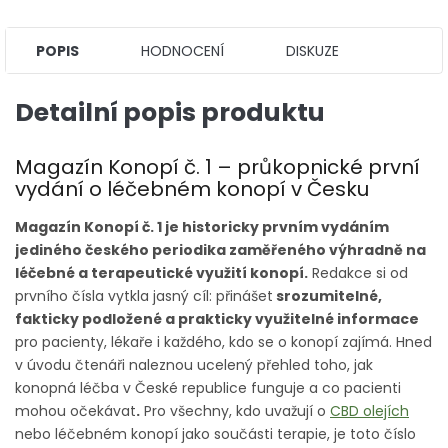
POPIS
HODNOCENÍ
DISKUZE
Detailní popis produktu
Magazín Konopí č. 1 – průkopnické první
vydání o léčebném konopí v Česku
Magazín Konopí č. 1 je historicky prvním vydáním
jediného českého periodika zaměřeného výhradně na
léčebné a terapeutické využití konopí.
Redakce si od
prvního čísla vytkla jasný cíl: přinášet
srozumitelné,
fakticky podložené a prakticky využitelné informace
pro pacienty, lékaře i každého, kdo se o konopí zajímá. Hned
v úvodu čtenáři naleznou ucelený přehled toho, jak
konopná léčba v České republice funguje a co pacienti
mohou očekávat
.
Pro všechny, kdo uvažují o
CBD olejích
nebo léčebném konopí jako součásti terapie, je toto číslo