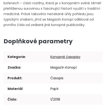
kořenech – části rostliny, která je v konopném světě téměř
přehlíženou surovinou s fascinující historií využití v tradiční
medicíně. Právě takovéto nečekané úhly pohledu jsou
typickým znakem, jímž se Magazín Konopí odlišoval od
prvního čísla od veškeré jiné konopné publicistiky.
Doplňkové parametry
Kategorie
:
Konopné časopisy
Značka
:
Magazín Konopí
Produkt
:
Časopis
Materiál
:
Papír
Číslo
:
1/2018