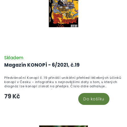
Skladem
Magazín KONOPÍ - 6/2021, č.19
Předvánoční Konopí č. 19 přináší unikátní přehled léčebných účinků
konopí v Česku – infografiku s nejnovějšími daty o tom, u kterých
diagnóz lze konopí získat na předpis. Číslo dále odhaluje
fascinující historii CBD odrůd, představuje farmaceuticky
79 Kč
podloženou výrobu tinktury zvané Zelený drak a otevírá druhý díl
Do košíku
kauzy boje za svobodu projevu sledující případ magazínu
Legalizace. Endokanabinoložka Kristina Ranná vysvětluje, proč je
endokanabinoidní systém klíčem ke zdraví celého organismu, a
pěstitelé se dozví vše o výběru legálních technických odrůd. Pro
vánoční atmosféru přidává redakce vaporizaci zimních koření i
recept na pistáciové košíčky s bílou čokoládou.