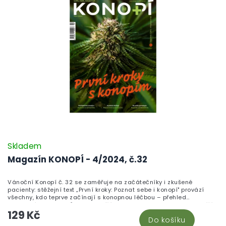
Skladem
Magazín KONOPÍ - 4/2024, č.32
Vánoční Konopí č. 32 se zaměřuje na začátečníky i zkušené
pacienty: stěžejní text „První kroky: Poznat sebe i konopí" provází
všechny, kdo teprve začínají s konopnou léčbou – přehled
dostupných produktů podle obtíží najdete v sekci CBD podle obtíží.
129 Kč
Vedle toho číslo přináší příběh boje s encefalitidou a boreliózou,
Do košíku
pohled do konopného Japonska, rozhovor s Jindřichem Vobořilem o