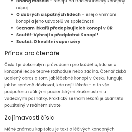
Bhang masala
– recept na tradiční indický konopný
nápoj
O dobrých a špatných lidech
– esej o vnímání
konopí a jeho uživatelů ve společnosti
Seznam lékařů předepisujících konopí v ČR
Soutěž: Vyhrajte předplatné Konopí!
Soutěž: O kvalitní vaporizéry
Přínos pro čtenáře
Číslo 1 je dokonalým průvodcem pro každého, kdo se o
konopné léčbě teprve rozhoduje nebo začíná. Čtenář získá
ucelený obraz o tom, jak léčebné konopí v Česku funguje,
jak ho správně dávkovat, kde najít lékaře – a to vše
podpořeno reálnými pacientskými zkušenostmi a
vědeckými poznatky. Praktický seznam lékařů je okamžitě
použitelný v reálném životě.
Zajímavosti čísla
Méně známou kapitolou je text o léčivých konopných