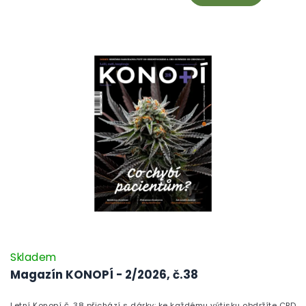
regulaci, právní pohled na konopné čípky a reportáž z Cannafestu –
a to vše doplňuje Vaposhow i soutěž o vaporizéry pro milovníky
vaporky.
Skladem
Magazín KONOPÍ - 2/2026, č.38
Letní Konopí č. 38 přichází s dárky: ke každému výtisku obdržíte CBD