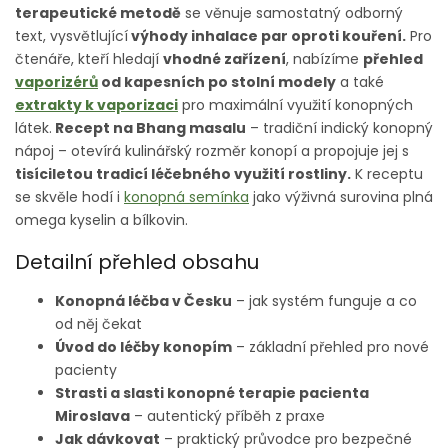
terapeutické metodě
se věnuje samostatný odborný
text, vysvětlující
výhody inhalace par oproti kouření.
Pro
čtenáře, kteří hledají
vhodné zařízení
, nabízíme
přehled
vaporizérů
od kapesních po stolní modely
a také
extrakty k vaporizaci
pro maximální využití konopných
látek.
Recept na Bhang masalu
– tradiční indický konopný
nápoj – otevírá kulinářský rozměr konopí a propojuje jej s
tisíciletou tradicí léčebného využití rostliny.
K receptu
se skvěle hodí i
konopná semínka
jako výživná surovina plná
omega kyselin a bílkovin.
Detailní přehled obsahu
Konopná léčba v Česku
– jak systém funguje a co
od něj čekat
Úvod do léčby konopím
– základní přehled pro nové
pacienty
Strasti a slasti konopné terapie pacienta
Miroslava
– autentický příběh z praxe
Jak dávkovat
– praktický průvodce pro bezpečné