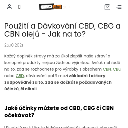
CZK
Přejít
Použití a Dávkování CBD, CBG a
na
obsah
CBN olejů - Jak na to?
25.10.2021
Každý doplněk stravy má za úkol zlepšit naše zdraví a
konopné produkty nejsou žádnou výjimkou. Avšak nehledě
na to, zda se rozhodnete pro výrobky s obsahem
CBN
,
CBG
nebo
CBD
, dávkování patří mezi
základní faktory
zodpovědné za to, zda se dočkáte požadovaných
účinků, či nikoli
.
Jaké účinky můžete od CBD, CBG či CBN
očekávat?
Uživatelé se k těmto látkám nejčastěji obracejí, aby našli