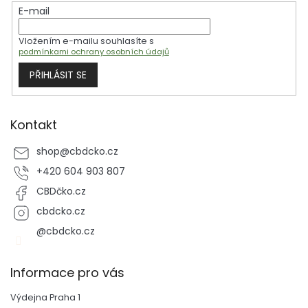
t
E-mail
í
Vložením e-mailu souhlasíte s
podmínkami ochrany osobních údajů
PŘIHLÁSIT SE
Kontakt
shop
@
cbdcko.cz
+420 604 903 807
CBDčko.cz
cbdcko.cz
@cbdcko.cz
Informace pro vás
Výdejna Praha 1