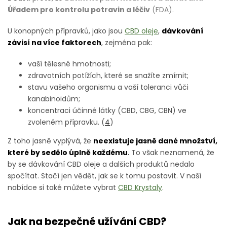
Úřadem pro kontrolu potravin a léčiv
(FDA).
U konopných přípravků, jako jsou
CBD oleje
,
dávkování
závisí na více faktorech
, zejména pak:
vaší tělesné hmotnosti;
zdravotních potížích, které se snažíte zmírnit;
stavu vašeho organismu a vaší toleranci vůči
kanabinoidům;
koncentraci účinné látky (CBD, CBG, CBN) ve
zvoleném přípravku. (
4
)
Z toho jasně vyplývá, že
neexistuje jasně dané množství,
které by sedělo úplně každému
.
To však neznamená, že
by se dávkování CBD oleje a dalších produktů nedalo
spočítat. Stačí jen vědět, jak se k tomu postavit. V naší
nabídce si také můžete vybrat
CBD Krystaly
.
Jak na bezpečné užívání CBD?