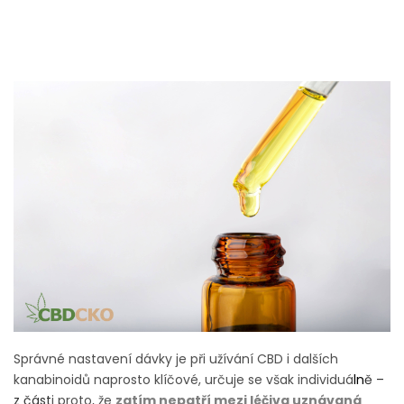
Správné nastavení dávky je při užívání CBD i dalších
kanabinoidů naprosto klíčové, určuje se však individuá
ln
ě –
z čá
st
i proto, že
zatím nepatří mezi léčiva uznávaná