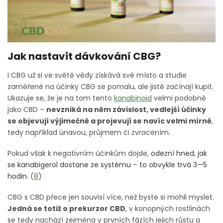
Jak nastavit dávkování CBG?
I CBG už si ve světě vědy získává své místo a studie
zaměřené na účinky CBG se pomalu, ale jistě začínají kupit.
Ukazuje se, že je na tom tento
kanabinoid
velmi podobně
jako CBD –
nevzniká na něm závislost, vedlejší účinky
se objevují výjimečně a projevují se navíc velmi mírně
,
tedy například únavou, průjmem či zvracením.
Pokud však k negativním účinkům dojde,
odezní hned, jak
se kanabigerol dostane ze systému – to obvykle trvá 3—5
hodin.
(
8
)
CBG s CBD přece jen souvisí více, než byste si mohli myslet.
Jedná se totiž o prekurzor CBD
, v konopných rostlinách
se tedy nachází zejména v prvních fázích jejich růstu a