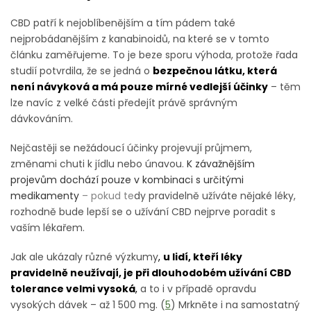
CBD patří k nejoblíbenějším a tím pádem také
nejprobádanějším z kanabinoidů, na které se v tomto
článku zaměřujeme. To je beze sporu výhoda, protože řada
studií potvrdila, že se jedná o
bezpečnou látku, která
není návyková a má pouze mírné vedlejší účinky
– těm
lze navíc z velké části předejít právě správným
dávkováním.
Nejčastěji se nežádoucí účinky projevují průjmem,
změnami chuti k jídlu nebo únavou.
K závažnějším
projevům dochází pouze v kombinaci s určitými
medikamenty
– pokud te
dy pravidelně užíváte nějaké léky,
rozhodně bude lepší se o užívání CBD nejprve poradit s
vaším lékařem.
Jak ale ukázaly různé výzkumy
,
u lidí, kteří léky
pravidelně neužívají, je při dlouhodobém užívání CBD
tolerance velmi vysoká
,
a to i v případě opravdu
vysokých dávek – až 1 500 mg. (
5
) Mrkněte i na samostatný