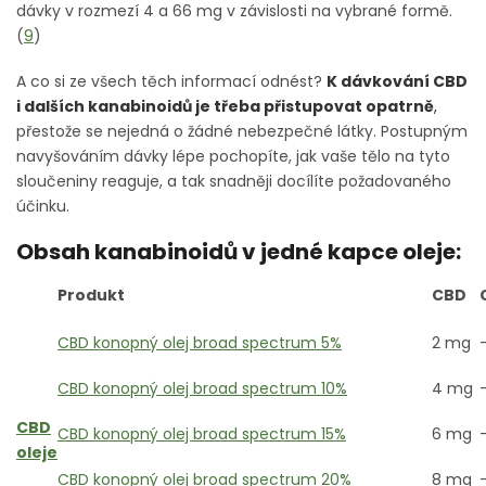
dávky v rozmezí 4 a 66 mg v závislosti na vybrané formě.
(
9
)
A co si ze všech těch informací odnést?
K
dávkování CBD
i dalších kanabinoidů je třeba přistupovat opatrně
,
přestože se nejedná o žádné nebezpečné látky. Postupným
navyšováním dávky lépe pochopíte, jak vaše tělo na tyto
sloučeniny reaguje, a tak snadněji docílíte požadovaného
účinku.
Obsah kanabinoidů v jedné kapce oleje:
Produkt
CBD
CBD konopný olej broad spectrum 5%
2 mg
CBD konopný olej broad spectrum 10%
4 mg
CBD
CBD konopný olej broad spectrum 15%
6 mg
oleje
CBD konopný olej broad spectrum 20%
8 mg