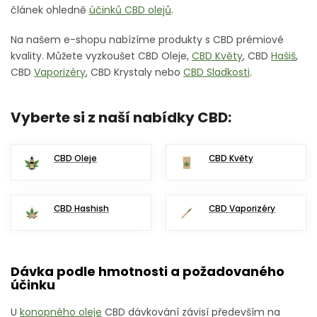
článek ohledně
účinků CBD olejů
.
Na našem e-shopu nabízíme produkty s CBD prémiové
kvality. Můžete vyzkoušet CBD Oleje,
CBD Květy
, CBD
Hašiš
,
CBD
Vaporizéry
, CBD Krystaly nebo
CBD Sladkosti
.
Vyberte si z naší nabídky CBD:
CBD Oleje
CBD Květy
CBD Hashish
CBD Vaporizéry
Dávka podle hmotnosti a požadovaného
účinku
U
konopného oleje
CBD dávkování závisí především na