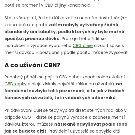
poté se promění v CBD či jiný kanabinoid.
Stále však platí, že tato látka zatím neprošla dostatečným
zkoumáním, a proto
zatím nebyly vytvořeny žádné
standardy ani tabulky, podle kterých by bylo možné
spočítat přesnou dávku
. Proto je třeba řídit se
instrukcemi výrobce vybraného
CBG oleje
a začít spíše s
menší dávkou – postupně ji podle pocitu můžete zvyšovat.
A co užívání CBN?
Podobný příběh se pojí i s CBN neboli kanabinolem. Jelikož si
CBD kapky
a oleje získaly největší základnu uživatelů,
na
kanabinol nezbylo tolik pozornosti, a to jak v řadách
koncových uživatelů, tak i vědeckých odborníků
.
Při dávkování CBN se tedy vyplatí držet stejných rad jako v
případě CBG – držte se pokynů výrobce a začněte menší
dávkou, kterou můžete
následně navyšovat podle toho,
jak se budete cítit
. Pravidelní uživatelé se obvykle drží