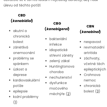
úlevu od těchto potíží:
CBD
(
kanabidiol
)
CBG
CBN
(
kanabigerol
)
akutní a
(
kanabinol
)
chronická
bakteriální
bolest
nespavost
infekce
zánětlivá
revmatoidní
idiopatické
onemocnění
artritida
střevní záněty
problémy se
záchvaty,
zelený zákal
spánkem
včetně těch
Huntingtonova
úzkost a
epileptických
choroba
deprese
Crohnova
nechutenství
kardiovaskulární
nemoc
dysfunkce
potíže
chronická
močového
epilepsie
bolest (
3
)
měchýře (
2
)
kožní problémy
(
1
)