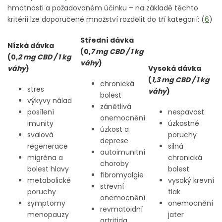
hmotnosti a požadovaném účinku – na základě těchto
kritérií lze doporučené množství rozdělit do tří kategorií: (
6
)
Střední dávka
Nízká dávka
(0,
7 mg CBD / 1 kg
(0,
2 mg CBD / 1 kg
váhy
)
váhy
)
Vysoká dávka
(
1,3 mg CBD / 1 kg
chronická
stres
váhy
)
bolest
výkyvy nálad
zánětlivá
posílení
nespavost
onemocnění
imunity
úzkostné
úzkost a
svalová
poruchy
deprese
regenerace
silná
autoimunitní
migréna a
chronická
choroby
bolest hlavy
bolest
fibromyalgie
metabolické
vysoký krevní
střevní
poruchy
tlak
onemocnění
symptomy
onemocnění
revmatoidní
menopauzy
jater
artritida