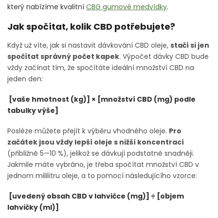
který nabízíme kvalitní
CBG gumové medvídky
.
Jak spočítat, kolik CBD potřebujete?
Když už víte, jak si nastavit dávkování CBD oleje,
stačí si jen
spočítat správný počet kapek
. Výpočet dávky CBD bude
vždy začínat tím, že spočítáte ideální množství CBD na
jeden den:
[vaše hmotnost (kg)] × [množství CBD (mg) podle
tabulky výše]
Posléze můžete přejít k výběru vhodného oleje.
Pro
začátek jsou vždy lepší oleje s nižší koncentrací
(přibližně 5—10 %), jelikož se dávkují podstatně snadněji.
Jakmile máte vybráno, je třeba spočítat množství CBD v
jednom mililitru oleje, a to pomocí následujícího vzorce:
[uvedený obsah CBD v lahvičce (mg)] ÷ [objem
lahvičky (ml)]