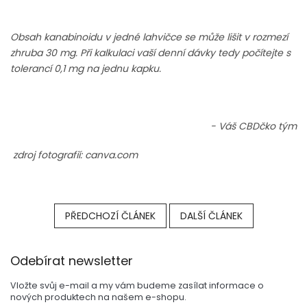
Obsah kanabinoidu v jedné lahvičce se může lišit v rozmezí
zhruba 30 mg. Při kalkulaci vaší denní dávky tedy počítejte s
tolerancí 0,1 mg na jednu kapku.
- Váš CBDčko tým
zdroj fotografií: canva.com
PŘEDCHOZÍ ČLÁNEK
DALŠÍ ČLÁNEK
Z
Odebírat newsletter
á
p
Vložte svůj e-mail a my vám budeme zasílat informace o
a
nových produktech na našem e-shopu.