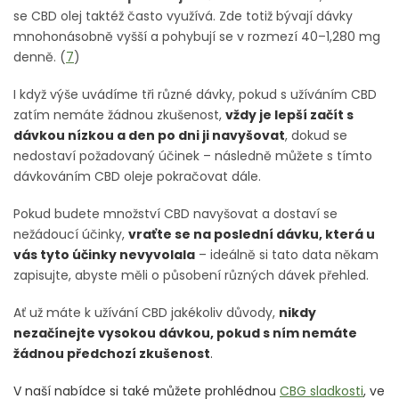
se CBD olej taktéž často využívá. Zde totiž bývají dávky
mnohonásobně vyšší a pohybují se v rozmezí 40–1,280 mg
denně. (
7
)
I když výše uvádíme tři různé dávky, pokud s užíváním CBD
zatím nemáte žádnou zkušenost,
vždy je lepší začít s
dávkou nízkou a den po dni ji navyšovat
, dokud se
nedostaví požadovaný účinek – následně můžete s tímto
dávkováním CBD oleje pokračovat dále.
Pokud budete množství CBD navyšovat a dostaví se
nežádoucí účinky,
vraťte se na poslední dávku, která u
vás tyto účinky nevyvolala
– ideálně si tato data někam
zapisujte, abyste měli o působení různých dávek přehled.
Ať už máte k užívání CBD jakékoliv důvody,
nikdy
nezačínejte vysokou dávkou, pokud s ním nemáte
žádnou předchozí zkušenost
.
V naší nabídce si také můžete prohlédnou
CBG sladkosti
, ve