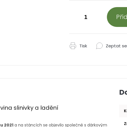
Při
Tisk
Zeptat se
D
ina slinivky a ladění
K
Z
ku 2021
a na stáncích se objevilo společně s dárkovým