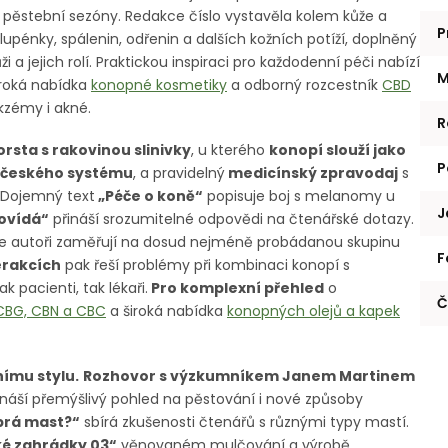
 pěstební sezóny. Redakce číslo vystavěla kolem kůže a
P
upénky, spálenin, odřenin a dalších kožních potíží, doplněný
a jejich rolí. Praktickou inspiraci pro každodenní péči nabízí
M
iroká nabídka
konopné kosmetiky
a odborný rozcestník
CBD
kzémy i akné.
R
orsta s rakovinou slinivky
, u kterého
konopí slouží jako
P
i českého systému
, a pravidelný
medicínský zpravodaj
s
. Dojemný text
„Péče o koně“
popisuje boj s melanomy u
J
ovídá“
přináší srozumitelné odpovědi na čtenářské dotazy.
e autoři zaměřují na dosud nejméně probádanou skupinu
F
terakcích
pak řeší problémy při kombinaci konopí s
k pacienti, tak lékaři.
Pro komplexní přehled
o
Č
CBG, CBN a CBC
a široká nabídka
konopných olejů a kapek
nímu stylu.
Rozhovor s výzkumníkem Janem Martinem
náší přemýšlivý pohled na pěstování i nové způsoby
brá mast?“
sbírá zkušenosti čtenářů s různými typy mastí.
ké zahrádky 03“
věnovaném mulčování a výrobě