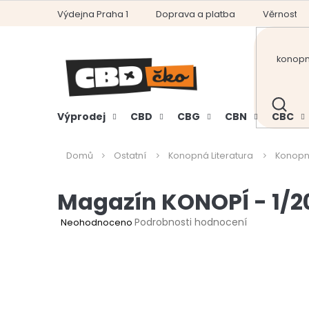
Přejít
Výdejna Praha 1
Doprava a platba
Věrnostní
na
obsah
HLEDAT
Výprodej
CBD
CBG
CBN
CBC
Domů
Ostatní
Konopná Literatura
Konopn
Magazín KONOPÍ - 1/20
Průměrné
Podrobnosti hodnocení
Neohodnoceno
hodnocení
produktu
je
0,0
z
5