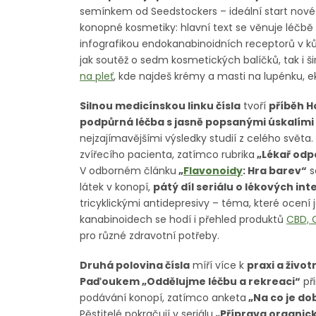
semínkem od Seedstockers – ideální start nové
konopné kosmetiky: hlavní text se věnuje léčbě l
infografikou endokanabinoidních receptorů v kůži 
jak soutěž o sedm kosmetických balíčků, tak i š
na pleť
, kde najdeš krémy a masti na lupénku, e
Silnou medicínskou linku čísla
tvoří
příběh H
podpůrná léčba s jasně popsanými úskalím
nejzajímavějšími výsledky studií z celého světa
zvířecího pacienta, zatímco rubrika
„Lékař odp
V odborném článku
„
Flavonoidy
: Hra barev“
s
látek v konopí,
pátý díl seriálu o lékových in
tricyklickými antidepresivy – téma, které ocení ja
kanabinoidech se hodí i přehled produktů
CBD, 
pro různé zdravotní potřeby.
Druhá polovina čísla
míří více k
praxi a život
Paďoukem „Oddělujme léčbu a rekreaci“
při
podávání konopí, zatímco anketa
„Na co je do
Pěstitelé pokračují v seriálu
„Příprava organic