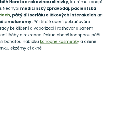
běh Horsta s rakovinou slinivky
, kterému konopí
. Nechybí
medicínský zpravodaj, pacientská
idech
, pátý díl seriálu o lékových interakcích
ani
oně s melanomy.
Pěstitelé ocení pokračování
rady ke klíčení a vaporizaci i rozhovor s Janem
ní léčby a rekreace. Pokud chceš konopnou péči
 naši bohatou nabídku
konopné kosmetiky
a cílené
énku, ekzémy či akné.