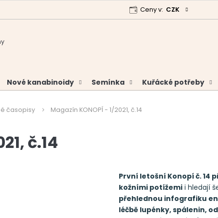
Ceny v:
CZK
 program
Garance vrácení peněz
Analýzy a certifikáty
Nové kanabinoidy
Semínka
Kuřácké potřeby
é časopisy
Magazín KONOPÍ - 1/2021, č.14
21, č.14
První letošní Konopí č. 14 p
kožními potížemi
i hledají 
přehlednou infografiku en
léčbě lupénky, spálenin, od