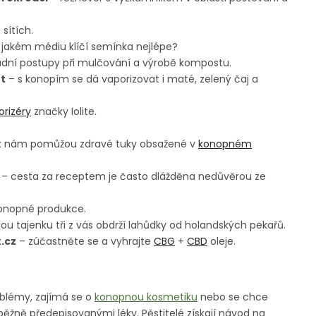
sítích.
v jakém médiu klíčí semínka nejlépe?
adní postupy při mulčování a výrobě kompostu.
t
– s konopím se dá vaporizovat i maté, zelený čaj a
orizéry
značky Iolite.
k nám pomůžou zdravé tuky obsažené v
konopném
– cesta za receptem je často dlážděna nedůvěrou ze
konopné produkce.
ou tajenku tři z vás obdrží lahůdky od holandských pekařů.
.cz
– zúčastněte se a vyhrajte
CBG
+
CBD
oleje.
roblémy, zajímá se o
konopnou kosmetiku
nebo se chce
ěžně předepisovanými léky. Pěstitelé získají návod na