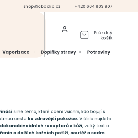
Hodnocení obchodu
shop@cbdcko.cz
Vrácení a reklamace
+420 604 903 807
Ověření věku
Prázdný
košík
Vaporizace
Doplňky stravy
Potraviny
Kosme
řináší
silné téma, které ocení všichni, kdo bojují s
šetrnou cestu
ke zdravější pokožce.
V čísle najdete
dokanabinoidních receptorů v kůži
, velký text o
řenin a dalších kožních potíží, soutěž o sedm