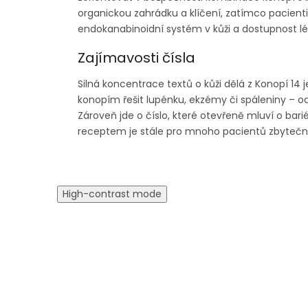
organickou zahrádku a klíčení, zatímco pacienti 
endokanabinoidní systém v kůži a dostupnost l
Zajímavosti čísla
Silná koncentrace textů o kůži dělá z Konopí 14 j
konopím řešit lupénku, ekzémy či spáleniny – od
Zároveň jde o číslo, které otevřeně mluví o bar
receptem je stále pro mnoho pacientů zbytečně
High-contrast mode