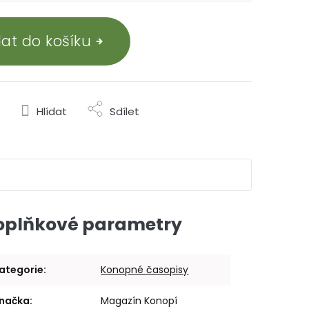
dat do košíku
Hlídat
Sdílet
oplňkové parametry
ategorie
:
Konopné časopisy
načka
:
Magazín Konopí