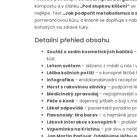
kompostu a v článku
„Pod slupkou klíčení“
se 
nejlépe. Text
„Jak podpořit metabolismus a
pomerančovou kůru, a krásně se doplňuje s na
bohatých na zdravé tuky.
Detailní přehled obsahu
Soutěž o sedm kosmetických balíčků
–
kůži.
Letem světem
– sklizeno z médií u nás i 
Léčba kožních potíží
– o konopné léčbě lu
Infografika
– endokanabinoidní receptory 
Horst s rakovinou slinivky
– podpůrná l
Medicínský zpravodaj
– nejzajímavější v
Péče o koně
– dojemný příběh o boji s m
Lékař odpovídá
– pacientská poradna pr
Flavonoidy: Hra barev
– o nejméně proz
Lékové interakce s konopím 5
– problém
Vzpomínka na Kristinu
– pár slov o nedá
Jan Martin Paďouk: Oddělujme léčbu a