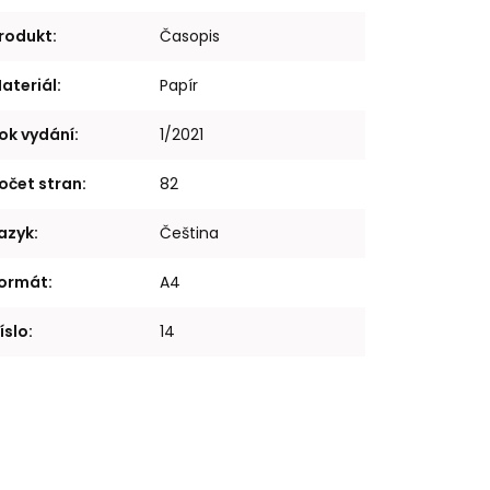
rodukt
:
Časopis
ateriál
:
Papír
ok vydání
:
1/2021
očet stran
:
82
azyk
:
Čeština
ormát
:
A4
íslo
:
14