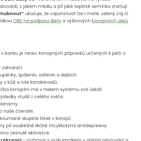
dozvědí, v jakém médiu a při jaké teplotě semínka startují
 zhubnout“
ukazuje, že vaporizovat lze i maté, zelený čaj či
bídkou
CBD na podporu diety
a výživových
konopných olejů
 v banku je ranec konopných přípravků určených k péči o
v zahraničí.
pénky, spálenin, odřenin a dalších.
v kůži a role kanabinoidů.
éčba konopím má v našem systému svá úskalí.
ýsledky studií z celého světa.
elanomy.
o naše čtenáře.
koumané skupině látek v konopí.
y při souběžné léčbě tricyklickými antidepresivy.
vno zesnulé aktivistce.
 rekreaci
– rozhovor s výzkumníkem v oblasti pěstování a