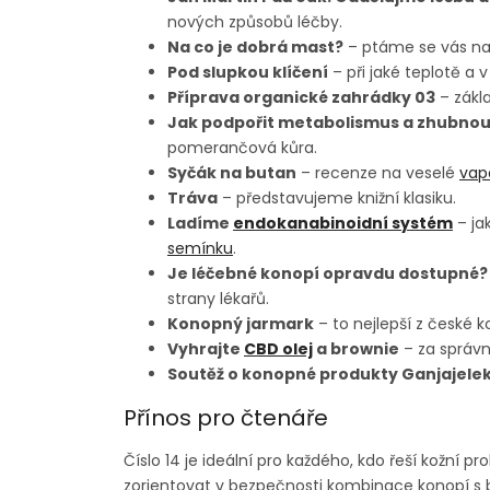
nových způsobů léčby.
Na co je dobrá mast?
– ptáme se vás na 
Pod slupkou klíčení
– při jaké teplotě a 
Příprava organické zahrádky 03
– zákl
Jak podpořit metabolismus a zhubnou
pomerančová kůra.
Syčák na butan
– recenze na veselé
vap
Tráva
– představujeme knižní klasiku.
Ladíme
endokanabinoidní systém
– ja
semínku
.
Je léčebné konopí opravdu dostupné?
strany lékařů.
Konopný jarmark
– to nejlepší z české 
Vyhrajte
CBD olej
a brownie
– za správn
Soutěž o konopné produkty Ganjajelek
Přínos pro čtenáře
Číslo 14 je ideální pro každého, kdo řeší kožní p
zorientovat v bezpečnosti kombinace konopí s b