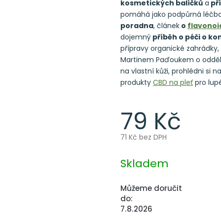
kosmetických balíčků
a
pří
pomáhá jako podpůrná léčba
poradna
, článek
o
flavono
dojemný
příběh o péči o k
přípravy organické zahrádky, 
Martinem Paďoukem o odděle
na vlastní kůži, prohlédni si
produkty
CBD na pleť
pro lup
79 Kč
71 Kč bez DPH
Měrná
cena:
Skladem
Můžeme doručit
do:
7.8.2026