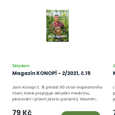
Skladem
Magazín KONOPÍ - 2/2021, č.15
Jarní Konopí č. 15 přináší 90 stran inspirativního
L
čtení, které propojuje aktuální medicínu,
pěstování i právní jistotu pacientů. Hlavním
p
tématem je Covid‑19 – od prevence a
79 Kč
zotavení s pomocí látek z konopného semínka
k