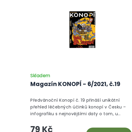
Skladem
Magazín KONOPÍ - 6/2021, č.19
Předvánoční Konopí č. 19 přináší unikátní
přehled léčebných účinků konopí v Česku –
infografiku s nejnovějšími daty o tom, u
kterých diagnóz lze konopí získat na předpis.
79 Kč
Číslo dále odhaluje fascinující historii CBD