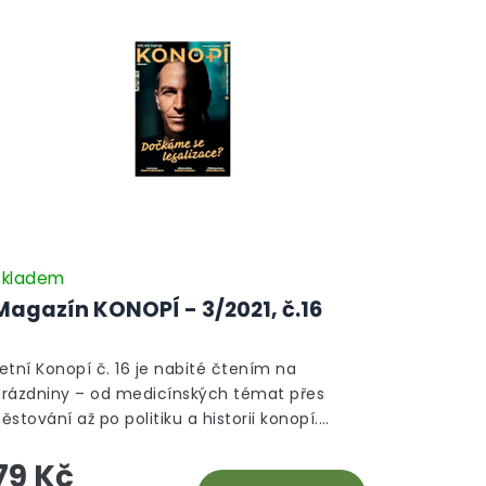
Skladem
Magazín KONOPÍ - 3/2021, č.16
etní Konopí č. 16 je nabité čtením na
prázdniny – od medicínských témat přes
ěstování až po politiku a historii konopí.
Hlavním článkem je „Osm výhod legalizace
79 Kč
onopí“, který přehledně shrnuje zdravotní,