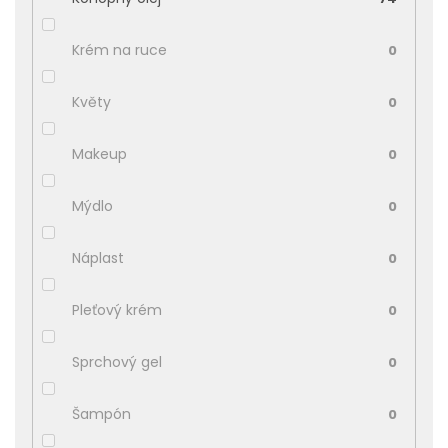
Krém na ruce
0
Květy
0
Makeup
0
Mýdlo
0
Náplast
0
Pleťový krém
0
Sprchový gel
0
Šampón
0