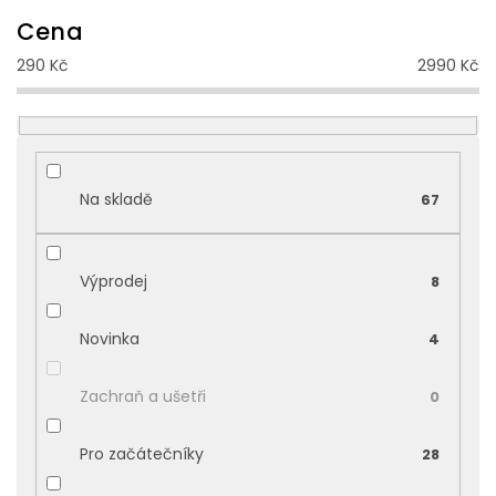
n
Cena
í
290
Kč
2990
Kč
p
r
o
d
u
k
Na skladě
67
t
ů
Výprodej
8
Novinka
4
Zachraň a ušetři
0
Pro začátečníky
28