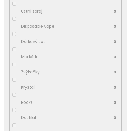
Ústní sprej
0
Disposable vape
0
Dárkový set
0
Medvídci
0
Žvýkačky
0
Krystal
0
Rocks
0
Destilát
0