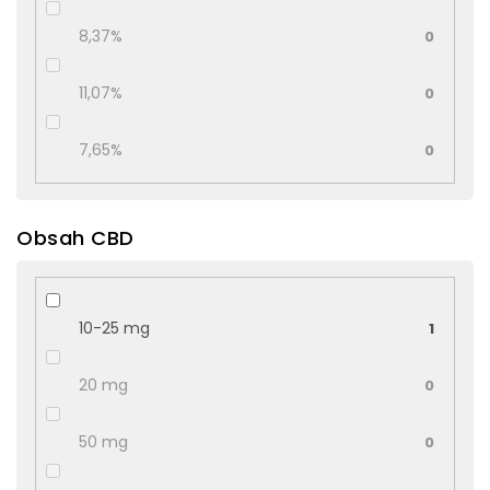
8,37%
0
11,07%
0
7,65%
0
Obsah CBD
10-25 mg
1
20 mg
0
50 mg
0