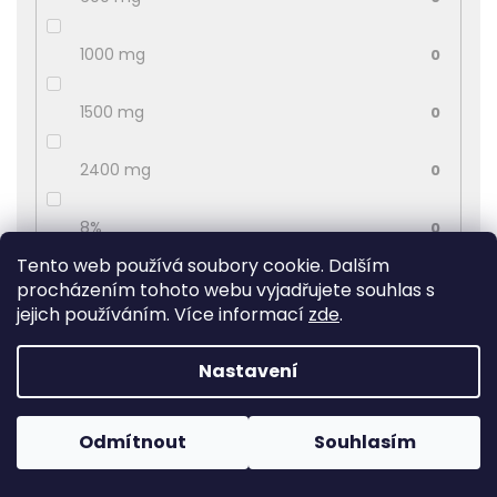
1000 mg
0
1500 mg
0
2400 mg
0
8%
0
Tento web používá soubory cookie. Dalším
50 mg
0
procházením tohoto webu vyjadřujete souhlas s
jejich používáním. Více informací
zde
.
11%
0
Nastavení
10%
0
Odmítnout
Souhlasím
20 mg
0