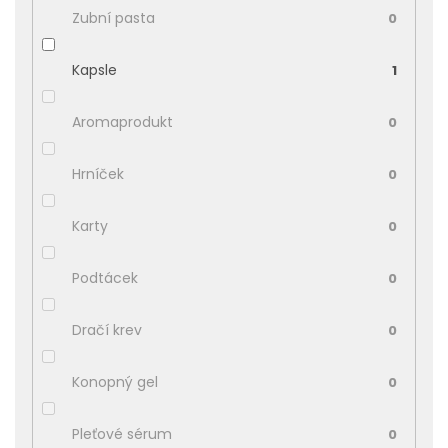
Zubní pasta
0
Kapsle
1
Aromaprodukt
0
Hrníček
0
Karty
0
Podtácek
0
Dračí krev
0
Konopný gel
0
Pleťové sérum
0