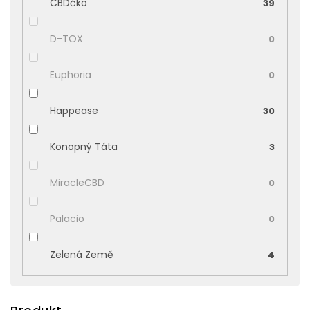
CBDčko
39
D-TOX
0
Euphoria
0
Happease
30
Konopný Táta
3
MiracleCBD
0
Palacio
0
Zelená Země
4