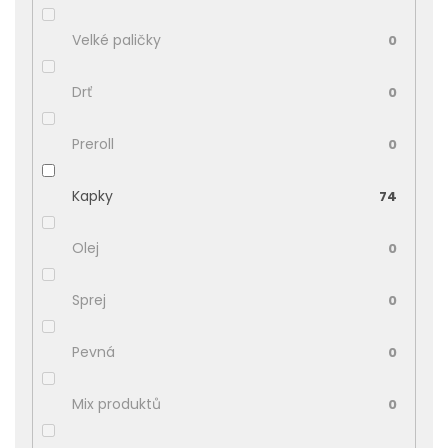
Velké paličky
0
Drť
0
Preroll
0
Kapky
74
Olej
0
Sprej
0
Pevná
0
Mix produktů
0