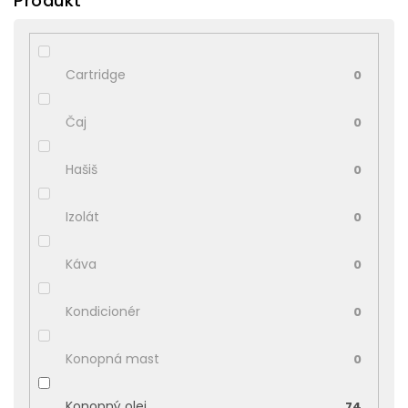
Produkt
Cartridge
0
Čaj
0
Hašiš
0
Izolát
0
Káva
0
Kondicionér
0
Konopná mast
0
Konopný olej
74