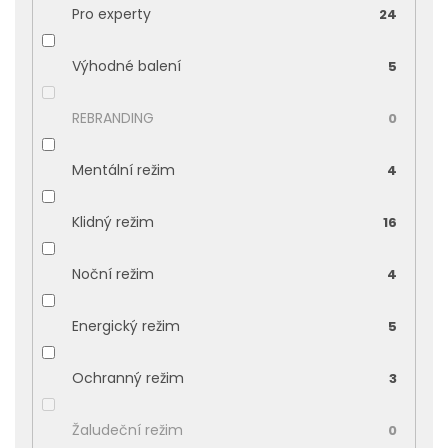
Pro experty
24
Výhodné balení
5
REBRANDING
0
Mentální režim
4
Klidný režim
16
Noční režim
4
Energický režim
5
Ochranný režim
3
Žaludeční režim
0