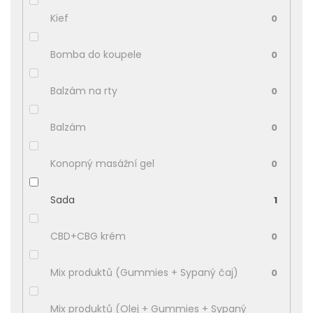
Kief
0
Bomba do koupele
0
Balzám na rty
0
Balzám
0
Konopný masážní gel
0
Sada
1
CBD+CBG krém
0
Mix produktů (Gummies + Sypaný čaj)
0
Mix produktů (Olej + Gummies + Sypaný