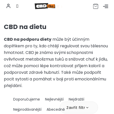
CZK
Přejít
na
CBD na dietu
obsah
CBD na podporu diety
může být účinným
doplňkem pro ty, kdo chtějí regulovat svou tělesnou
hmotnost. CBD je známo svými schopnostmi
ovlivňovat metabolizmus tuků a snižovat chuť k jídlu,
což může pomoci lépe kontrolovat příjem kalorií a
podporovat zdravé hubnutí. Také může podpořit
pocit sytosti a pomáhat v boji proti emocionálnímu
přejídání.
Ř
Doporučujeme
Nejlevnější
Nejdražší
a
z
Zavřít filtr
Nejprodávanější
Abecedně
e