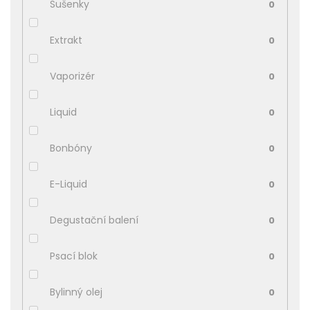
Sušenky
0
Extrakt
0
Vaporizér
0
Liquid
0
Bonbóny
0
E-Liquid
0
Degustační balení
0
Psací blok
0
Bylinný olej
0